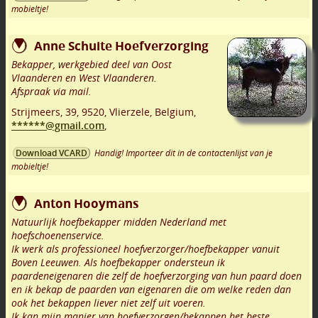
mobieltje!
Anne Schuite Hoefverzorging
Bekapper, werkgebied deel van Oost
Vlaanderen en West Vlaanderen.
Afspraak via mail.
Strijmeers, 39
,
9520
,
Vlierzele
,
Belgium,
******@gmail.com
,
Handig! Importeer dit in de contactenlijst van je
Download VCARD
mobieltje!
Anton Hooymans
Natuurlijk hoefbekapper midden Nederland met
hoefschoenenservice.
Ik werk als professioneel hoefverzorger/hoefbekapper vanuit
Boven Leeuwen. Als hoefbekapper ondersteun ik
paardeneigenaren die zelf de hoefverzorging van hun paard doen
en ik bekap de paarden van eigenaren die om welke reden dan
ook het bekappen liever niet zelf uit voeren.
Ik kan mijn manier van hoefverzorgen/bekappen het beste