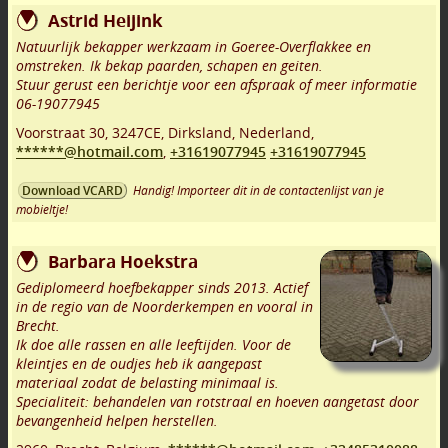
Astrid Heijink
Natuurlijk bekapper werkzaam in Goeree-Overflakkee en
omstreken. Ik bekap paarden, schapen en geiten.
Stuur gerust een berichtje voor een afspraak of meer informatie
06-19077945
Voorstraat 30
,
3247CE
,
Dirksland
,
Nederland,
******@hotmail.com
,
+31619077945
+31619077945
Handig! Importeer dit in de contactenlijst van je
Download VCARD
mobieltje!
Barbara Hoekstra
Gediplomeerd hoefbekapper sinds 2013. Actief
in de regio van de Noorderkempen en vooral in
Brecht.
Ik doe alle rassen en alle leeftijden. Voor de
kleintjes en de oudjes heb ik aangepast
materiaal zodat de belasting minimaal is.
Specialiteit: behandelen van rotstraal en hoeven aangetast door
bevangenheid helpen herstellen.