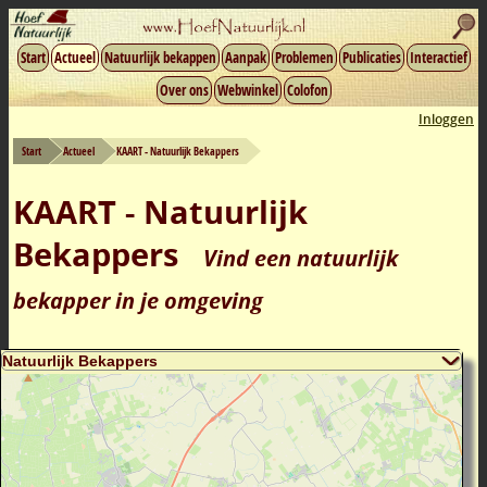
Start
Actueel
Natuurlijk bekappen
Aanpak
Problemen
Publicaties
Interactief
Over ons
Webwinkel
Colofon
Inloggen
Start
Actueel
KAART - Natuurlijk Bekappers
KAART - Natuurlijk
Bekappers
Vind een natuurlijk
bekapper in je omgeving