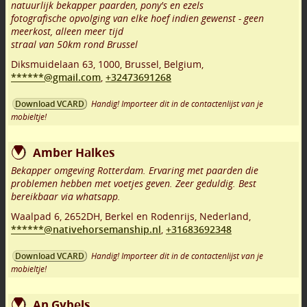
natuurlijk bekapper paarden, pony's en ezels
fotografische opvolging van elke hoef indien gewenst - geen
meerkost, alleen meer tijd
straal van 50km rond Brussel
Diksmuidelaan 63
,
1000
,
Brussel
,
Belgium,
******@gmail.com
,
+32473691268
Handig! Importeer dit in de contactenlijst van je
Download VCARD
mobieltje!
Amber Halkes
Bekapper omgeving Rotterdam. Ervaring met paarden die
problemen hebben met voetjes geven. Zeer geduldig. Best
bereikbaar via whatsapp.
Waalpad 6
,
2652DH
,
Berkel en Rodenrijs
,
Nederland,
******@nativehorsemanship.nl
,
+31683692348
Handig! Importeer dit in de contactenlijst van je
Download VCARD
mobieltje!
An Gybels