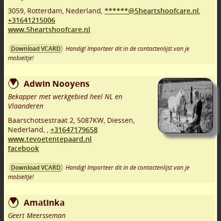
3059
,
Rotterdam
,
Nederland,
******@5heartshoofcare.nl
,
+31641215006
www.5heartshoofcare.nl
Handig! Importeer dit in de contactenlijst van je
Download VCARD
mobieltje!
Adwin Nooyens
Bekapper met werkgebied heel NL en
Vlaanderen
Baarschotsestraat 2
,
5087KW
,
Diessen
,
Nederland,
,
+31647179658
www.tevoetentepaard.nl
facebook
Handig! Importeer dit in de contactenlijst van je
Download VCARD
mobieltje!
Amatinka
Geert Meersseman