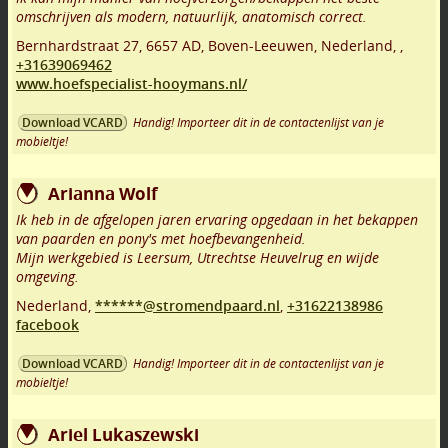
omschrijven als modern, natuurlijk, anatomisch correct.
Bernhardstraat 27
,
6657 AD
,
Boven-Leeuwen
,
Nederland,
,
+31639069462
www.hoefspecialist-hooymans.nl/
Handig! Importeer dit in de contactenlijst van je
Download VCARD
mobieltje!
Arianna Wolf
Ik heb in de afgelopen jaren ervaring opgedaan in het bekappen
van paarden en pony's met hoefbevangenheid.
Mijn werkgebied is Leersum, Utrechtse Heuvelrug en wijde
omgeving.
Nederland,
******@stromendpaard.nl
,
+31622138986
facebook
Handig! Importeer dit in de contactenlijst van je
Download VCARD
mobieltje!
Ariel Lukaszewski