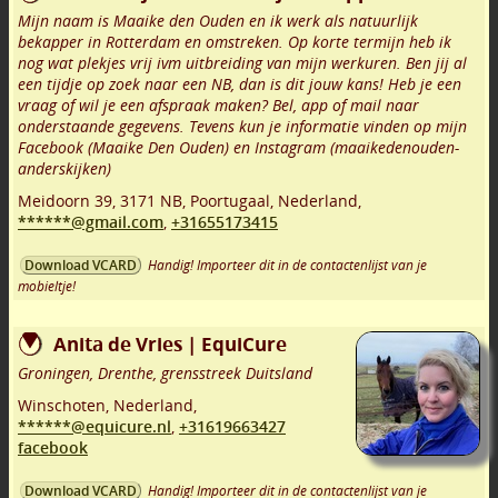
Mijn naam is Maaike den Ouden en ik werk als natuurlijk
bekapper in Rotterdam en omstreken. Op korte termijn heb ik
nog wat plekjes vrij ivm uitbreiding van mijn werkuren. Ben jij al
een tijdje op zoek naar een NB, dan is dit jouw kans! Heb je een
vraag of wil je een afspraak maken? Bel, app of mail naar
onderstaande gegevens. Tevens kun je informatie vinden op mijn
Facebook (Maaike Den Ouden) en Instagram (maaikedenouden-
anderskijken)
Meidoorn 39
,
3171 NB
,
Poortugaal
,
Nederland,
******@gmail.com
,
+31655173415
Handig! Importeer dit in de contactenlijst van je
Download VCARD
mobieltje!
Anita de Vries | EquiCure
Groningen, Drenthe, grensstreek Duitsland
Winschoten
,
Nederland,
******@equicure.nl
,
+31619663427
facebook
Handig! Importeer dit in de contactenlijst van je
Download VCARD