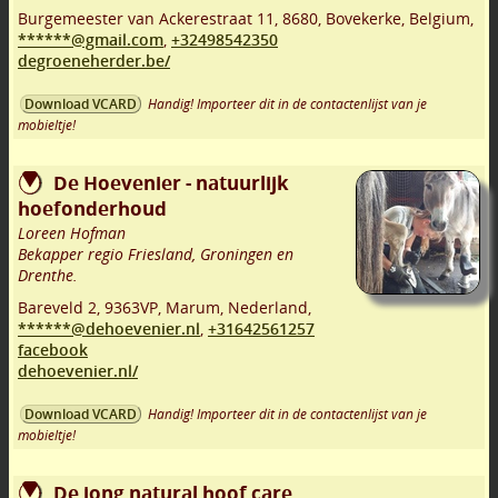
Burgemeester van Ackerestraat 11
,
8680
,
Bovekerke
,
Belgium,
******@gmail.com
,
+32498542350
degroeneherder.be/
Handig! Importeer dit in de contactenlijst van je
Download VCARD
mobieltje!
De Hoevenier - natuurlijk
hoefonderhoud
Loreen Hofman
Bekapper regio Friesland, Groningen en
Drenthe.
Bareveld 2
,
9363VP
,
Marum
,
Nederland,
******@dehoevenier.nl
,
+31642561257
facebook
dehoevenier.nl/
Handig! Importeer dit in de contactenlijst van je
Download VCARD
mobieltje!
De jong natural hoof care