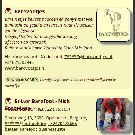
Barevoetjes
Barevoetjes bekapt paarden en pony's met veel
aandacht en geduld en luistert naar de wensen
van de eigenaar.
Mogelijkheden tot biologische voeding
afleveren op afspraak.
Ruimte voor nieuwe klanten in Noord-Holland
Heerhugowaard
,
Nederland,
******@barevoetjes.nl
,
+31621503946
www.barevoetjes.nl
Handig! Importeer dit in de contactenlijst van je
Download VCARD
mobieltje!
Better Barefoot - Nick
Schoeters
HOEFSPECIALIST (BE0722.915.165)
Smoutweg 13
,
3680
,
Opoeteren
,
Belgium,
******@outlook.be
,
+32470473665
better-barefoot.business.site