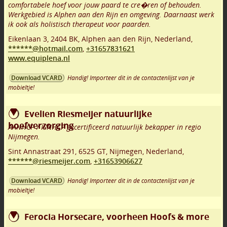
comfortabele hoef voor jouw paard te cre�ren of behouden.
Werkgebied is Alphen aan den Rijn en omgeving. Daarnaast werk
ik ook als holistisch therapeut voor paarden.
Eikenlaan 3
,
2404 BK
,
Alphen aan den Rijn
,
Nederland,
******@hotmail.com
,
+31657831621
www.equiplena.nl
Handig! Importeer dit in de contactenlijst van je
Download VCARD
mobieltje!
Evelien Riesmeijer natuurlijke
hoefverzorging
AANHCP / ISNHCP gecertificeerd natuurlijk bekapper in regio
Nijmegen.
Sint Annastraat 291
,
6525 GT
,
Nijmegen
,
Nederland,
******@riesmeijer.com
,
+31653906627
Handig! Importeer dit in de contactenlijst van je
Download VCARD
mobieltje!
Ferocia Horsecare, voorheen Hoofs & more