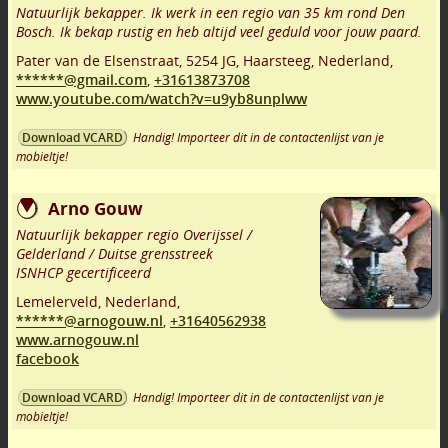
Natuurlijk bekapper. Ik werk in een regio van 35 km rond Den
Bosch. Ik bekap rustig en heb altijd veel geduld voor jouw paard.
Pater van de Elsenstraat
,
5254 JG
,
Haarsteeg
,
Nederland,
******@gmail.com
,
+31613873708
www.youtube.com/watch?v=u9yb8unplww
Handig! Importeer dit in de contactenlijst van je
Download VCARD
mobieltje!
Arno Gouw
Natuurlijk bekapper regio Overijssel /
Gelderland / Duitse grensstreek
ISNHCP gecertificeerd
Lemelerveld
,
Nederland,
******@arnogouw.nl
,
+31640562938
www.arnogouw.nl
facebook
Handig! Importeer dit in de contactenlijst van je
Download VCARD
mobieltje!