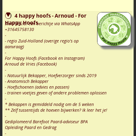
4 happy hoofs - Arnoud - For
Happy Hoofs
Stuur a.u.b. een berichtje via WhatsApp
+31645758130
-
- regio Zuid-Holland (overige regio's op
aanvraag)
-
For Happy Hoofs (Facebook en Instagram)
Arnoud de Vries (Facebook)
-
- Natuurlijk Bekapper, Hoefverzorger sinds 2019
- Anatomisch Bekapper
- Hoefschoenen (advies en passen)
- trainen voetjes geven of andere problemen oplossen
-
* Bekappen is gemiddeld nodig om de 5 weken
** Zelf tussentijds de hoeven bijwerken? Ik leer het je!
-
Gediplomeerd Barefoot Paard-adviseur BPA
Opleiding Paard en Gedrag
-