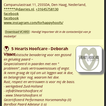
Campanulastraat 11
,
2555DA
,
Den Haag
,
Nederland,
******@davries.nl
,
+31645758130
facebook
facebook
www.instagram.com/forhappyhoofs/
Handig! Importeer dit in de contactenlijst van je
Download VCARD
mobieltje!
5 Hearts Hoofcare - Deborah
Visser
~ Een holistische benadering voor een gezond
en gelukkig paard ~
Gespecialiseerd in paarden met een "
probleem", zoals vertrouwensissues of angst.
Ik neem graag de tijd om uit leggen wat ik doe,
en belangrijker nog, waarom het doe.
Rust, respect en vertrouwen is voor mij de basis.
- werkgebied Zuid-Holland
- info@5heartshoofcare.nl
- www.5heartshoofcare.nl
Gecertificeerd Performance Horsemanship (II)
Barefoot Paard Adviseur (i.o)