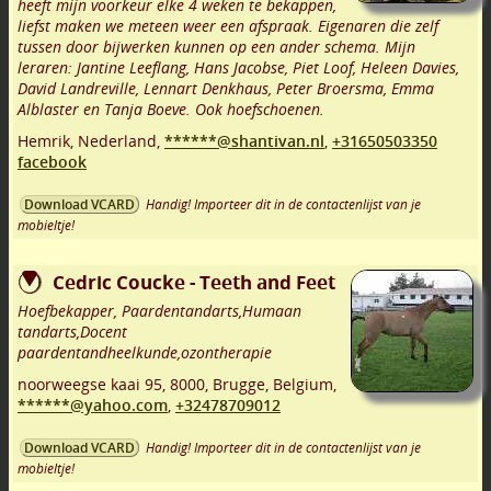
heeft mijn voorkeur elke 4 weken te bekappen,
liefst maken we meteen weer een afspraak. Eigenaren die zelf
tussen door bijwerken kunnen op een ander schema. Mijn
leraren: Jantine Leeflang, Hans Jacobse, Piet Loof, Heleen Davies,
David Landreville, Lennart Denkhaus, Peter Broersma, Emma
Alblaster en Tanja Boeve. Ook hoefschoenen.
Hemrik
,
Nederland,
******@shantivan.nl
,
+31650503350
facebook
Handig! Importeer dit in de contactenlijst van je
Download VCARD
mobieltje!
Cedric Coucke - Teeth and Feet
Hoefbekapper, Paardentandarts,Humaan
tandarts,Docent
paardentandheelkunde,ozontherapie
noorweegse kaai 95
,
8000
,
Brugge
,
Belgium,
******@yahoo.com
,
+32478709012
Handig! Importeer dit in de contactenlijst van je
Download VCARD
mobieltje!