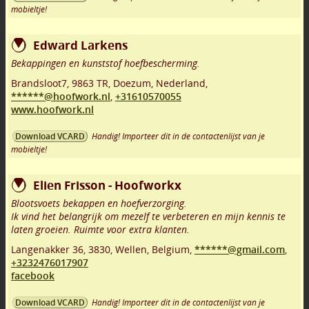
mobieltje!
Edward Larkens
Bekappingen en kunststof hoefbescherming.
Brandsloot7
,
9863 TR
,
Doezum
,
Nederland,
******@hoofwork.nl
,
+31610570055
www.hoofwork.nl
Handig! Importeer dit in de contactenlijst van je
Download VCARD
mobieltje!
Elien Frisson - Hoofworkx
Blootsvoets bekappen en hoefverzorging.
Ik vind het belangrijk om mezelf te verbeteren en mijn kennis te
laten groeien. Ruimte voor extra klanten.
Langenakker 36
,
3830
,
Wellen
,
Belgium,
******@gmail.com
,
+3232476017907
facebook
Handig! Importeer dit in de contactenlijst van je
Download VCARD