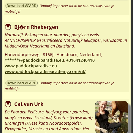
Handig! Importeer dit in de contactenlijst van je
Download VCARD
mobieltje!
Bj�rn Rhebergen
Natuurlijk Bekappen voor paarden, pony's en ezels.
AANHCP/ISNHCP Gecertificeerd Natuurlijk Bekapper, werkzaam in
Midden-Oost Nederland en Duitsland.
Hanendorperweg
,
8166JJ
,
Apeldoorn
,
Nederland,
******@paddockparadise.eu
,
+31641240410
www.paddockparadise.eu
www.paddockparadiseacademy.com/nl/
Handig! Importeer dit in de contactenlijst van je
Download VCARD
mobieltje!
Cat van Urk
De Paarden Pedicure, hoefzorg voor paarden,
pony's en ezels. Friesland, Drenthe (Friese kant)
Groningen (Friese kant) Noordoostpolder,
Flevopolder, Utrecht en rond Amsterdam. Het