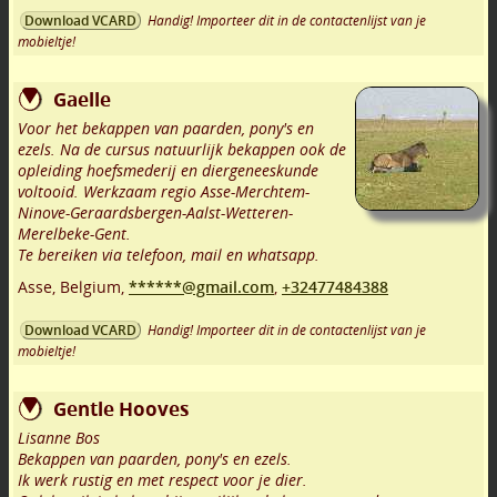
Handig! Importeer dit in de contactenlijst van je
Download VCARD
mobieltje!
Gaelle
Voor het bekappen van paarden, pony's en
ezels. Na de cursus natuurlijk bekappen ook de
opleiding hoefsmederij en diergeneeskunde
voltooid. Werkzaam regio Asse-Merchtem-
Ninove-Geraardsbergen-Aalst-Wetteren-
Merelbeke-Gent.
Te bereiken via telefoon, mail en whatsapp.
Asse
,
Belgium,
******@gmail.com
,
+32477484388
Handig! Importeer dit in de contactenlijst van je
Download VCARD
mobieltje!
Gentle Hooves
Lisanne Bos
Bekappen van paarden, pony's en ezels.
Ik werk rustig en met respect voor je dier.