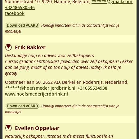
Spinnerstraat 10
,
9220
,
Hamme
,
Belgium,
******@gmail.com
,
+32486580546
facebook
Handig! Importeer dit in de contactenlijst van je
Download VCARD
mobieltje!
Erik Bakker
Deskundige hulp en advies voor zelfbekappers.
Cursus gedaan? Enthousiast geworden over zelf bekappen? Lekker
aan de gang, maar af en toe hulp of advies nodig? Ik help je
graag!
Oostmeerlaan 50
,
2652 AD
,
Berkel en Rodenrijs
,
Nederland,
******@hoefsmederijerdbrink.nl
,
+31655534938
www.hoefsmederijerdbrink.nl
Handig! Importeer dit in de contactenlijst van je
Download VCARD
mobieltje!
Evelien Oppelaar
Natuurlijk bekapper, intentie is de meest functionele en