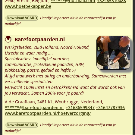
2960
,
Brecht
,
Belgium,
******@hotmail.com
,
+32485310088
www.hoefbekapper.be
Handig! Importeer dit in de contactenlijst van je
Download VCARD
mobieltje!
Barefootpaarden.nl
Werkgebieden: Zuid-Holland, Noord-Holland,
Utrecht en waar nodig ....
Specialisaties: 'moeilijke' paarden,
communicatie, grote/kleine paarden, HBH,
plakbeslag, passie, geduld en liefde :-)
Altijd maatwerk met uitleg en onderbouwing. Samenwerken met
verschillende specialisten.
Verwacht 100% inzet en betrokkenheid want dat wordt ook van
jou verwacht. Samen 200% voor je paard!
A de Graaflaan
,
2481 KL
,
Woubrugge
,
Nederland,
******@barefootpaarden.nl
,
+31636599347
+31647787936
www.barefootpaarden.nl/hoefverzorging/
Handig! Importeer dit in de contactenlijst van je
Download VCARD
mobieltje!