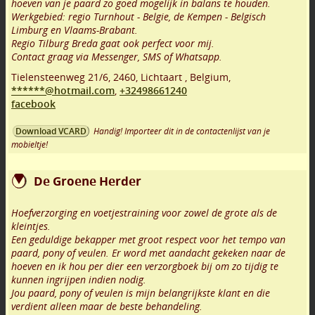
hoeven van je paard zo goed mogelijk in balans te houden.
Werkgebied: regio Turnhout - Belgie, de Kempen - Belgisch
Limburg en Vlaams-Brabant.
Regio Tilburg Breda gaat ook perfect voor mij.
Contact graag via Messenger, SMS of Whatsapp.
Tielensteenweg 21/6
,
2460
,
Lichtaart
,
Belgium,
******@hotmail.com
,
+32498661240
facebook
Handig! Importeer dit in de contactenlijst van je
Download VCARD
mobieltje!
De Groene Herder
Hoefverzorging en voetjestraining voor zowel de grote als de
kleintjes.
Een geduldige bekapper met groot respect voor het tempo van
paard, pony of veulen. Er word met aandacht gekeken naar de
hoeven en ik hou per dier een verzorgboek bij om zo tijdig te
kunnen ingrijpen indien nodig.
Jou paard, pony of veulen is mijn belangrijkste klant en die
verdient alleen maar de beste behandeling.