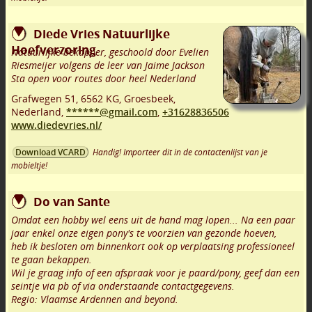
Diede Vries Natuurlijke
Hoefverzoring
Natuurlijke bekapper, geschoold door Evelien
Riesmeijer volgens de leer van Jaime Jackson
Sta open voor routes door heel Nederland
Grafwegen 51
,
6562 KG
,
Groesbeek
,
Nederland,
******@gmail.com
,
+31628836506
www.diedevries.nl/
Handig! Importeer dit in de contactenlijst van je
Download VCARD
mobieltje!
Do van Sante
Omdat een hobby wel eens uit de hand mag lopen... Na een paar
jaar enkel onze eigen pony's te voorzien van gezonde hoeven,
heb ik besloten om binnenkort ook op verplaatsing professioneel
te gaan bekappen.
Wil je graag info of een afspraak voor je paard/pony, geef dan een
seintje via pb of via onderstaande contactgegevens.
Regio: Vlaamse Ardennen and beyond.