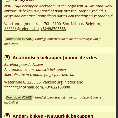
Natuurlijk bekapper werkzaam in een regio van 30 km rond Sint-
Niklaas. Ik bekap uw paard of pony met veel zorg en geduld. U
krijgt ook eventueel aanvullend advies ivm voeding en gezondheid.
Van Landeghemstraat 70b
,
9100
,
Sint-Niklaas
,
Belgium,
******@telenet.be
,
+32498705583
Handig! Importeer dit in de contactenlijst van je
Download VCARD
mobieltje!
Anatomisch bekapper Joanne de vries
Barefoot paardadviseur
Anatomisch en mechanisch bekappen
Specialisatie in trauma, jonge paarden, hb
Waterlelie 8
,
2235 ES
,
Valkenburg
,
Nederland,
******@hotmail.com
,
+31622100000
Handig! Importeer dit in de contactenlijst van je
Download VCARD
mobieltje!
Anders kijken - Natuurlijk bekappen