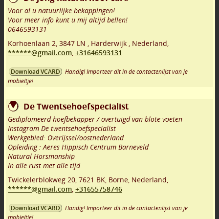
Voor al u natuurlijke bekappingen!
Voor meer info kunt u mij altijd bellen!
0646593131
Korhoenlaan 2
,
3847 LN
,
Harderwijk
,
Nederland,
******@gmail.com
,
+31646593131
Handig! Importeer dit in de contactenlijst van je
Download VCARD
mobieltje!
De Twentsehoefspecialist
Gediplomeerd hoefbekapper / overtuigd van blote voeten
Instagram De twentsehoefspecialist
Werkgebied: Overijssel/oostnederland
Opleiding : Aeres Hippisch Centrum Barneveld
Natural Horsmanship
In alle rust met alle tijd
Twickelerblokweg 20
,
7621 BK
,
Borne
,
Nederland,
******@gmail.com
,
+31655758746
Handig! Importeer dit in de contactenlijst van je
Download VCARD
mobieltje!