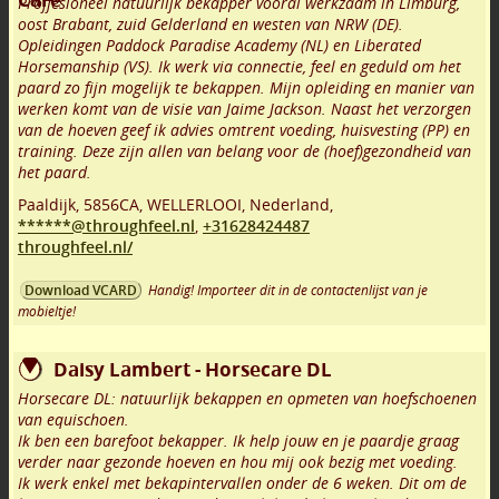
Proffesioneel natuurlijk bekapper vooral werkzaam in Limburg,
oost Brabant, zuid Gelderland en westen van NRW (DE).
Opleidingen Paddock Paradise Academy (NL) en Liberated
Horsemanship (VS). Ik werk via connectie, feel en geduld om het
paard zo fijn mogelijk te bekappen. Mijn opleiding en manier van
werken komt van de visie van Jaime Jackson. Naast het verzorgen
van de hoeven geef ik advies omtrent voeding, huisvesting (PP) en
training. Deze zijn allen van belang voor de (hoef)gezondheid van
het paard.
Paaldijk
,
5856CA
,
WELLERLOOI
,
Nederland,
******@throughfeel.nl
,
+31628424487
throughfeel.nl/
Handig! Importeer dit in de contactenlijst van je
Download VCARD
mobieltje!
Daisy Lambert - Horsecare DL
Horsecare DL: natuurlijk bekappen en opmeten van hoefschoenen
van equischoen.
Ik ben een barefoot bekapper. Ik help jouw en je paardje graag
verder naar gezonde hoeven en hou mij ook bezig met voeding.
Ik werk enkel met bekapintervallen onder de 6 weken. Dit om de