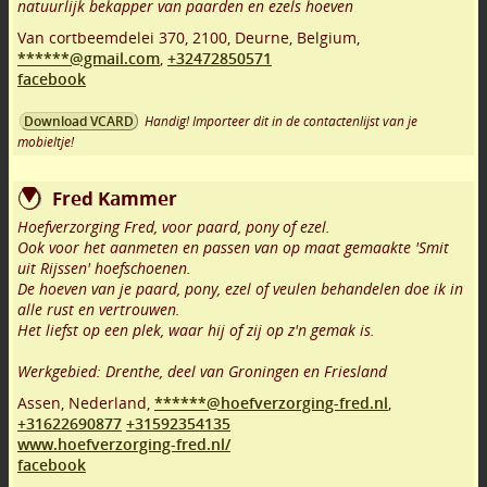
natuurlijk bekapper van paarden en ezels hoeven
Van cortbeemdelei 370
,
2100
,
Deurne
,
Belgium,
******@gmail.com
,
+32472850571
facebook
Handig! Importeer dit in de contactenlijst van je
Download VCARD
mobieltje!
Fred Kammer
Hoefverzorging Fred, voor paard, pony of ezel.
Ook voor het aanmeten en passen van op maat gemaakte 'Smit
uit Rijssen' hoefschoenen.
De hoeven van je paard, pony, ezel of veulen behandelen doe ik in
alle rust en vertrouwen.
Het liefst op een plek, waar hij of zij op z'n gemak is.
Werkgebied: Drenthe, deel van Groningen en Friesland
Assen
,
Nederland,
******@hoefverzorging-fred.nl
,
+31622690877
+31592354135
www.hoefverzorging-fred.nl/
facebook