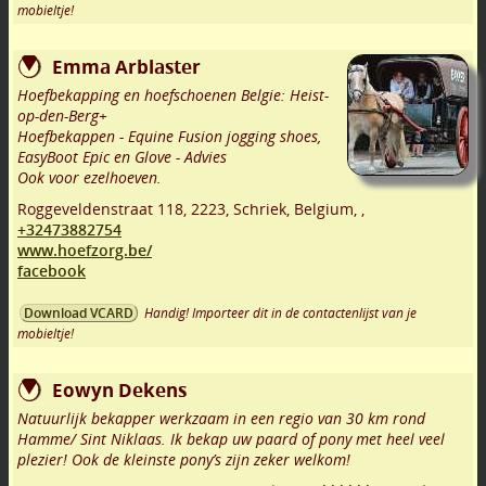
mobieltje!
Emma Arblaster
Hoefbekapping en hoefschoenen Belgie: Heist-
op-den-Berg+
Hoefbekappen - Equine Fusion jogging shoes,
EasyBoot Epic en Glove - Advies
Ook voor ezelhoeven.
Roggeveldenstraat 118
,
2223
,
Schriek
,
Belgium,
,
+32473882754
www.hoefzorg.be/
facebook
Handig! Importeer dit in de contactenlijst van je
Download VCARD
mobieltje!
Eowyn Dekens
Natuurlijk bekapper werkzaam in een regio van 30 km rond
Hamme/ Sint Niklaas. Ik bekap uw paard of pony met heel veel
plezier! Ook de kleinste pony’s zijn zeker welkom!