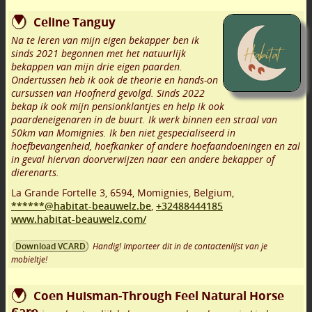
Celine Tanguy
Na te leren van mijn eigen bekapper ben ik
sinds 2021 begonnen met het natuurlijk
bekappen van mijn drie eigen paarden.
Ondertussen heb ik ook de theorie en hands-on
cursussen van Hoofnerd gevolgd. Sinds 2022
bekap ik ook mijn pensionklantjes en help ik ook
paardeneigenaren in de buurt. Ik werk binnen een straal van
50km van Momignies. Ik ben niet gespecialiseerd in
hoefbevangenheid, hoefkanker of andere hoefaandoeningen en zal
in geval hiervan doorverwijzen naar een andere bekapper of
dierenarts.
La Grande Fortelle 3
,
6594
,
Momignies
,
Belgium,
******@habitat-beauwelz.be
,
+32488444185
www.habitat-beauwelz.com/
Handig! Importeer dit in de contactenlijst van je
Download VCARD
mobieltje!
Coen Huisman-Through Feel Natural Horse
Care