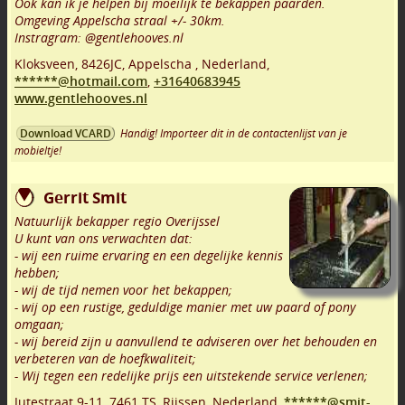
Ook kan ik je helpen bij moeilijk te bekappen paarden.
Omgeving Appelscha straal +/- 30km.
Instragram: @gentlehooves.nl
Kloksveen
,
8426JC
,
Appelscha
,
Nederland,
******@hotmail.com
,
+31640683945
www.gentlehooves.nl
Handig! Importeer dit in de contactenlijst van je
Download VCARD
mobieltje!
Gerrit Smit
Natuurlijk bekapper regio Overijssel
U kunt van ons verwachten dat:
- wij een ruime ervaring en een degelijke kennis
hebben;
- wij de tijd nemen voor het bekappen;
- wij op een rustige, geduldige manier met uw paard of pony
omgaan;
- wij bereid zijn u aanvullend te adviseren over het behouden en
verbeteren van de hoefkwaliteit;
- Wij tegen een redelijke prijs een uitstekende service verlenen;
Jutestraat 9-11
,
7461 TS
,
Rijssen
,
Nederland,
******@smit-