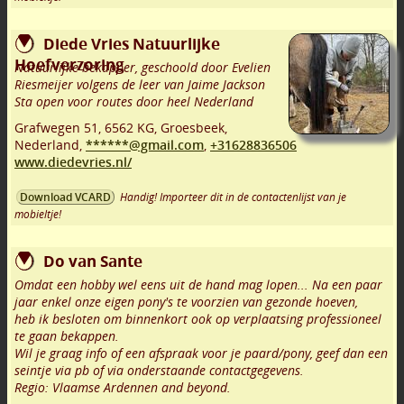
Diede Vries Natuurlijke
Hoefverzoring
Natuurlijke bekapper, geschoold door Evelien
Riesmeijer volgens de leer van Jaime Jackson
Sta open voor routes door heel Nederland
Grafwegen 51
,
6562 KG
,
Groesbeek
,
Nederland,
******@gmail.com
,
+31628836506
www.diedevries.nl/
Handig! Importeer dit in de contactenlijst van je
Download VCARD
mobieltje!
Do van Sante
Omdat een hobby wel eens uit de hand mag lopen... Na een paar
jaar enkel onze eigen pony's te voorzien van gezonde hoeven,
heb ik besloten om binnenkort ook op verplaatsing professioneel
te gaan bekappen.
Wil je graag info of een afspraak voor je paard/pony, geef dan een
seintje via pb of via onderstaande contactgegevens.
Regio: Vlaamse Ardennen and beyond.