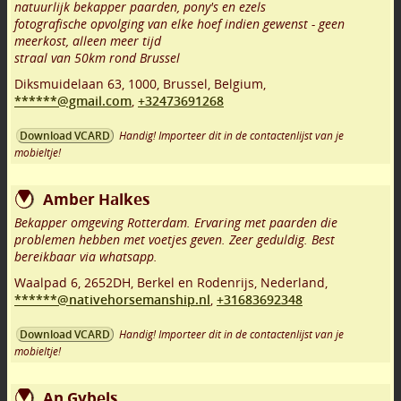
natuurlijk bekapper paarden, pony's en ezels
fotografische opvolging van elke hoef indien gewenst - geen
meerkost, alleen meer tijd
straal van 50km rond Brussel
Diksmuidelaan 63
,
1000
,
Brussel
,
Belgium,
******@gmail.com
,
+32473691268
Handig! Importeer dit in de contactenlijst van je
Download VCARD
mobieltje!
Amber Halkes
Bekapper omgeving Rotterdam. Ervaring met paarden die
problemen hebben met voetjes geven. Zeer geduldig. Best
bereikbaar via whatsapp.
Waalpad 6
,
2652DH
,
Berkel en Rodenrijs
,
Nederland,
******@nativehorsemanship.nl
,
+31683692348
Handig! Importeer dit in de contactenlijst van je
Download VCARD
mobieltje!
An Gybels