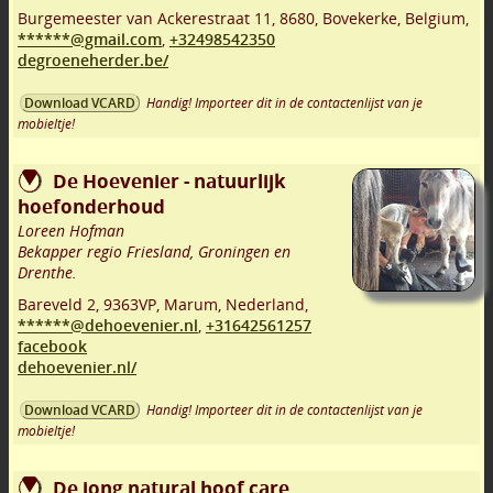
Burgemeester van Ackerestraat 11
,
8680
,
Bovekerke
,
Belgium,
******@gmail.com
,
+32498542350
degroeneherder.be/
Handig! Importeer dit in de contactenlijst van je
Download VCARD
mobieltje!
De Hoevenier - natuurlijk
hoefonderhoud
Loreen Hofman
Bekapper regio Friesland, Groningen en
Drenthe.
Bareveld 2
,
9363VP
,
Marum
,
Nederland,
******@dehoevenier.nl
,
+31642561257
facebook
dehoevenier.nl/
Handig! Importeer dit in de contactenlijst van je
Download VCARD
mobieltje!
De jong natural hoof care