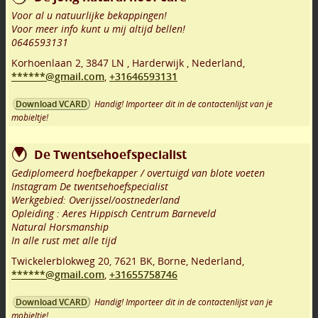
Voor al u natuurlijke bekappingen!
Voor meer info kunt u mij altijd bellen!
0646593131
Korhoenlaan 2
,
3847 LN
,
Harderwijk
,
Nederland,
******@gmail.com
,
+31646593131
Handig! Importeer dit in de contactenlijst van je
Download VCARD
mobieltje!
De Twentsehoefspecialist
Gediplomeerd hoefbekapper / overtuigd van blote voeten
Instagram De twentsehoefspecialist
Werkgebied: Overijssel/oostnederland
Opleiding : Aeres Hippisch Centrum Barneveld
Natural Horsmanship
In alle rust met alle tijd
Twickelerblokweg 20
,
7621 BK
,
Borne
,
Nederland,
******@gmail.com
,
+31655758746
Handig! Importeer dit in de contactenlijst van je
Download VCARD
mobieltje!