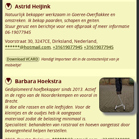
Astrid Heijink
Natuurlijk bekapper werkzaam in Goeree-Overflakkee en
omstreken. Ik bekap paarden, schapen en geiten.
Stuur gerust een berichtje voor een afspraak of meer informatie
06-19077945
Voorstraat 30
,
3247CE
,
Dirksland
,
Nederland,
******@hotmail.com
,
+31619077945
+31619077945
Handig! Importeer dit in de contactenlijst van je
Download VCARD
mobieltje!
Barbara Hoekstra
Gediplomeerd hoefbekapper sinds 2013. Actief
in de regio van de Noorderkempen en vooral in
Brecht.
Ik doe alle rassen en alle leeftijden. Voor de
kleintjes en de oudjes heb ik aangepast
materiaal zodat de belasting minimaal is.
Specialiteit: behandelen van rotstraal en hoeven aangetast door
bevangenheid helpen herstellen.