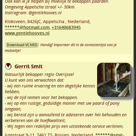
Ook kan ik je helpen bij moeilijk te bekappen paarden.
Omgeving Appelscha straal +/- 30km.
Instragram: @gentlehooves.nl
Kloksveen
,
8426JC
,
Appelscha
,
Nederland,
******@hotmail.com
,
+31640683945
www.gentlehooves.nl
Handig! Importeer dit in de contactenlijst van je
Download VCARD
mobieltje!
Gerrit Smit
Natuurlijk bekapper regio Overijssel
U kunt van ons verwachten dat:
- wij een ruime ervaring en een degelijke kennis
hebben;
- wij de tijd nemen voor het bekappen;
- wij op een rustige, geduldige manier met uw paard of pony
omgaan;
- wij bereid zijn u aanvullend te adviseren over het behouden en
verbeteren van de hoefkwaliteit;
- Wij tegen een redelijke prijs een uitstekende service verlenen;
Jutestraat 9-11
,
7461 TS
,
Rijssen
,
Nederland,
******@smit-