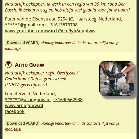
Natuurlijk bekapper. Ik werk in een regio van 35 km rond Den
Bosch. Ik bekap rustig en heb altijd veel geduld voor jouw paard.
Pater van de Elsenstraat
,
5254 JG
,
Haarsteeg
,
Nederland,
******@gmail.com
,
+31613873708
www.youtube.com/watch?v=u9yb8unplww
Handig! Importeer dit in de contactenlijst van je
Download VCARD
mobieltje!
Arno Gouw
Natuurlijk bekapper regio Overijssel /
Gelderland / Duitse grensstreek
ISNHCP gecertificeerd
Lemelerveld
,
Nederland,
******@arnogouw.nl
,
+31640562938
www.arnogouw.nl
facebook
Handig! Importeer dit in de contactenlijst van je
Download VCARD
mobieltje!