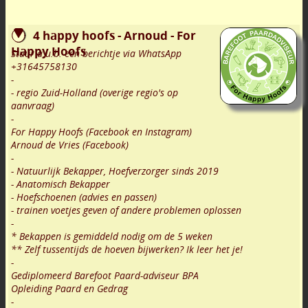
4 happy hoofs - Arnoud - For
Happy Hoofs
Stuur a.u.b. een berichtje via WhatsApp
+31645758130
-
- regio Zuid-Holland (overige regio's op
aanvraag)
-
For Happy Hoofs (Facebook en Instagram)
Arnoud de Vries (Facebook)
-
- Natuurlijk Bekapper, Hoefverzorger sinds 2019
- Anatomisch Bekapper
- Hoefschoenen (advies en passen)
- trainen voetjes geven of andere problemen oplossen
-
* Bekappen is gemiddeld nodig om de 5 weken
** Zelf tussentijds de hoeven bijwerken? Ik leer het je!
-
Gediplomeerd Barefoot Paard-adviseur BPA
Opleiding Paard en Gedrag
-