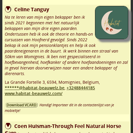
Celine Tanguy
Na te leren van mijn eigen bekapper ben ik
sinds 2021 begonnen met het natuurlijk
bekappen van mijn drie eigen paarden.
Ondertussen heb ik ook de theorie en hands-on
cursussen van Hoofnerd gevolgd. Sinds 2022
bekap ik ook mijn pensionklantjes en help ik ook
paardeneigenaren in de buurt. Ik werk binnen een straal van
50km van Momignies. Ik ben niet gespecialiseerd in
hoefbevangenheid, hoefkanker of andere hoefaandoeningen en zal
in geval hiervan doorverwijzen naar een andere bekapper of
dierenarts.
La Grande Fortelle 3
,
6594
,
Momignies
,
Belgium,
******@habitat-beauwelz.be
,
+32488444185
www.habitat-beauwelz.com/
Handig! Importeer dit in de contactenlijst van je
Download VCARD
mobieltje!
Coen Huisman-Through Feel Natural Horse
Care