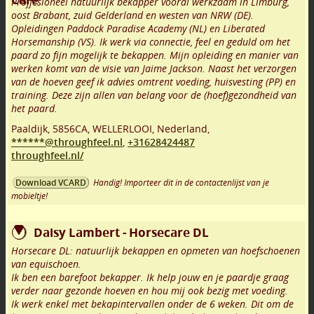
Proffesioneel natuurlijk bekapper vooral werkzaam in Limburg,
oost Brabant, zuid Gelderland en westen van NRW (DE).
Opleidingen Paddock Paradise Academy (NL) en Liberated
Horsemanship (VS). Ik werk via connectie, feel en geduld om het
paard zo fijn mogelijk te bekappen. Mijn opleiding en manier van
werken komt van de visie van Jaime Jackson. Naast het verzorgen
van de hoeven geef ik advies omtrent voeding, huisvesting (PP) en
training. Deze zijn allen van belang voor de (hoef)gezondheid van
het paard.
Paaldijk
,
5856CA
,
WELLERLOOI
,
Nederland,
******@throughfeel.nl
,
+31628424487
throughfeel.nl/
Handig! Importeer dit in de contactenlijst van je
Download VCARD
mobieltje!
Daisy Lambert - Horsecare DL
Horsecare DL: natuurlijk bekappen en opmeten van hoefschoenen
van equischoen.
Ik ben een barefoot bekapper. Ik help jouw en je paardje graag
verder naar gezonde hoeven en hou mij ook bezig met voeding.
Ik werk enkel met bekapintervallen onder de 6 weken. Dit om de