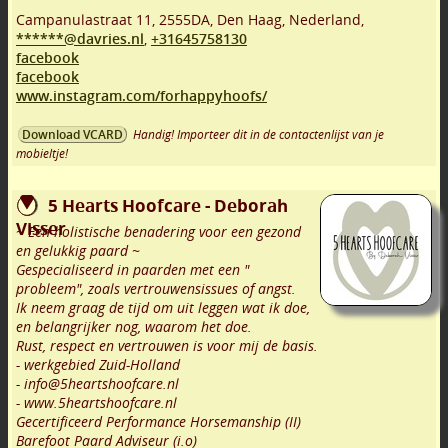
Campanulastraat 11
,
2555DA
,
Den Haag
,
Nederland,
******@davries.nl
,
+31645758130
facebook
facebook
www.instagram.com/forhappyhoofs/
Handig! Importeer dit in de contactenlijst van je
Download VCARD
mobieltje!
5 Hearts Hoofcare - Deborah
Visser
~ Een holistische benadering voor een gezond
en gelukkig paard ~
Gespecialiseerd in paarden met een "
probleem", zoals vertrouwensissues of angst.
Ik neem graag de tijd om uit leggen wat ik doe,
en belangrijker nog, waarom het doe.
Rust, respect en vertrouwen is voor mij de basis.
- werkgebied Zuid-Holland
- info@5heartshoofcare.nl
- www.5heartshoofcare.nl
Gecertificeerd Performance Horsemanship (II)
Barefoot Paard Adviseur (i.o)