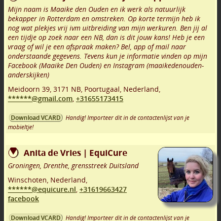
Mijn naam is Maaike den Ouden en ik werk als natuurlijk
bekapper in Rotterdam en omstreken. Op korte termijn heb ik
nog wat plekjes vrij ivm uitbreiding van mijn werkuren. Ben jij al
een tijdje op zoek naar een NB, dan is dit jouw kans! Heb je een
vraag of wil je een afspraak maken? Bel, app of mail naar
onderstaande gegevens. Tevens kun je informatie vinden op mijn
Facebook (Maaike Den Ouden) en Instagram (maaikedenouden-
anderskijken)
Meidoorn 39
,
3171 NB
,
Poortugaal
,
Nederland,
******@gmail.com
,
+31655173415
Handig! Importeer dit in de contactenlijst van je
Download VCARD
mobieltje!
Anita de Vries | EquiCure
Groningen, Drenthe, grensstreek Duitsland
Winschoten
,
Nederland,
******@equicure.nl
,
+31619663427
facebook
Handig! Importeer dit in de contactenlijst van je
Download VCARD