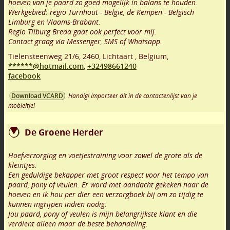
hoeven van je paard zo goed mogelijk in balans te houden.
Werkgebied: regio Turnhout - Belgie, de Kempen - Belgisch
Limburg en Vlaams-Brabant.
Regio Tilburg Breda gaat ook perfect voor mij.
Contact graag via Messenger, SMS of Whatsapp.
Tielensteenweg 21/6
,
2460
,
Lichtaart
,
Belgium,
******@hotmail.com
,
+32498661240
facebook
Handig! Importeer dit in de contactenlijst van je
Download VCARD
mobieltje!
De Groene Herder
Hoefverzorging en voetjestraining voor zowel de grote als de
kleintjes.
Een geduldige bekapper met groot respect voor het tempo van
paard, pony of veulen. Er word met aandacht gekeken naar de
hoeven en ik hou per dier een verzorgboek bij om zo tijdig te
kunnen ingrijpen indien nodig.
Jou paard, pony of veulen is mijn belangrijkste klant en die
verdient alleen maar de beste behandeling.