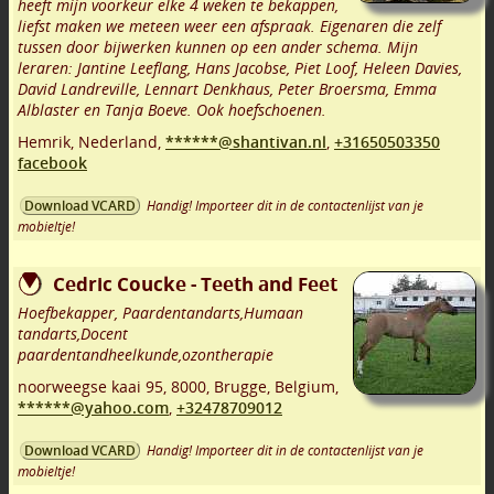
heeft mijn voorkeur elke 4 weken te bekappen,
liefst maken we meteen weer een afspraak. Eigenaren die zelf
tussen door bijwerken kunnen op een ander schema. Mijn
leraren: Jantine Leeflang, Hans Jacobse, Piet Loof, Heleen Davies,
David Landreville, Lennart Denkhaus, Peter Broersma, Emma
Alblaster en Tanja Boeve. Ook hoefschoenen.
Hemrik
,
Nederland,
******@shantivan.nl
,
+31650503350
facebook
Handig! Importeer dit in de contactenlijst van je
Download VCARD
mobieltje!
Cedric Coucke - Teeth and Feet
Hoefbekapper, Paardentandarts,Humaan
tandarts,Docent
paardentandheelkunde,ozontherapie
noorweegse kaai 95
,
8000
,
Brugge
,
Belgium,
******@yahoo.com
,
+32478709012
Handig! Importeer dit in de contactenlijst van je
Download VCARD
mobieltje!