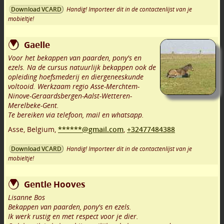
Handig! Importeer dit in de contactenlijst van je
Download VCARD
mobieltje!
Gaelle
Voor het bekappen van paarden, pony's en
ezels. Na de cursus natuurlijk bekappen ook de
opleiding hoefsmederij en diergeneeskunde
voltooid. Werkzaam regio Asse-Merchtem-
Ninove-Geraardsbergen-Aalst-Wetteren-
Merelbeke-Gent.
Te bereiken via telefoon, mail en whatsapp.
Asse
,
Belgium,
******@gmail.com
,
+32477484388
Handig! Importeer dit in de contactenlijst van je
Download VCARD
mobieltje!
Gentle Hooves
Lisanne Bos
Bekappen van paarden, pony's en ezels.
Ik werk rustig en met respect voor je dier.