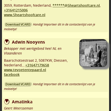
3059
,
Rotterdam
,
Nederland,
******@5heartshoofcare.nl
,
+31641215006
www.5heartshoofcare.nl
Handig! Importeer dit in de contactenlijst van je
Download VCARD
mobieltje!
Adwin Nooyens
Bekapper met werkgebied heel NL en
Vlaanderen
Baarschotsestraat 2
,
5087KW
,
Diessen
,
Nederland,
,
+31647179658
www.tevoetentepaard.nl
facebook
Handig! Importeer dit in de contactenlijst van je
Download VCARD
mobieltje!
Amatinka
Geert Meersseman