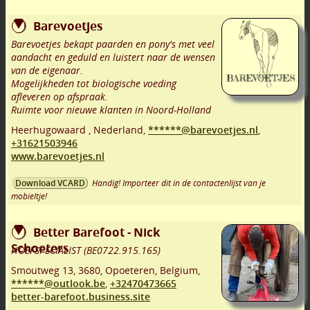
Barevoetjes
Barevoetjes bekapt paarden en pony's met veel
aandacht en geduld en luistert naar de wensen
van de eigenaar.
Mogelijkheden tot biologische voeding
afleveren op afspraak.
Ruimte voor nieuwe klanten in Noord-Holland
Heerhugowaard
,
Nederland,
******@barevoetjes.nl
,
+31621503946
www.barevoetjes.nl
Handig! Importeer dit in de contactenlijst van je
Download VCARD
mobieltje!
Better Barefoot - Nick
Schoeters
HOEFSPECIALIST (BE0722.915.165)
Smoutweg 13
,
3680
,
Opoeteren
,
Belgium,
******@outlook.be
,
+32470473665
better-barefoot.business.site