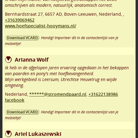
omschrijven als modern, natuurlijk, anatomisch correct.
Bernhardstraat 27
,
6657 AD
,
Boven-Leeuwen
,
Nederland,
,
+31639069462
www.hoefspecialist-hooymans.nl/
Handig! Importeer dit in de contactenlijst van je
Download VCARD
mobieltje!
Arianna Wolf
Ik heb in de afgelopen jaren ervaring opgedaan in het bekappen
van paarden en pony's met hoefbevangenheid.
Mijn werkgebied is Leersum, Utrechtse Heuvelrug en wijde
omgeving.
Nederland,
******@stromendpaard.nl
,
+31622138986
facebook
Handig! Importeer dit in de contactenlijst van je
Download VCARD
mobieltje!
Ariel Lukaszewski