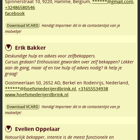
Spinnerstraat 10
,
9220
,
Hamme
,
Belgium,
******@gmail.com
,
+32486580546
facebook
Handig! Importeer dit in de contactenlijst van je
Download VCARD
mobieltje!
Erik Bakker
Deskundige hulp en advies voor zelfbekappers.
Cursus gedaan? Enthousiast geworden over zelf bekappen? Lekker
aan de gang, maar af en toe hulp of advies nodig? Ik help je
graag!
Oostmeerlaan 50
,
2652 AD
,
Berkel en Rodenrijs
,
Nederland,
******@hoefsmederijerdbrink.nl
,
+31655534938
www.hoefsmederijerdbrink.nl
Handig! Importeer dit in de contactenlijst van je
Download VCARD
mobieltje!
Evelien Oppelaar
Natuurlijk bekapper, intentie is de meest functionele en