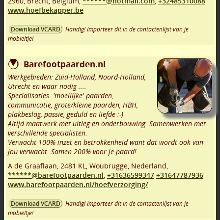
2960
,
Brecht
,
Belgium,
******@hotmail.com
,
+32485310088
www.hoefbekapper.be
Handig! Importeer dit in de contactenlijst van je
Download VCARD
mobieltje!
Barefootpaarden.nl
Werkgebieden: Zuid-Holland, Noord-Holland,
Utrecht en waar nodig ....
Specialisaties: 'moeilijke' paarden,
communicatie, grote/kleine paarden, HBH,
plakbeslag, passie, geduld en liefde :-)
Altijd maatwerk met uitleg en onderbouwing. Samenwerken met
verschillende specialisten.
Verwacht 100% inzet en betrokkenheid want dat wordt ook van
jou verwacht. Samen 200% voor je paard!
A de Graaflaan
,
2481 KL
,
Woubrugge
,
Nederland,
******@barefootpaarden.nl
,
+31636599347
+31647787936
www.barefootpaarden.nl/hoefverzorging/
Handig! Importeer dit in de contactenlijst van je
Download VCARD
mobieltje!