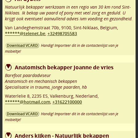
Natuurlijk bekapper werkzaam in een regio van 30 km rond Sint-
Niklaas. Ik bekap uw paard of pony met veel zorg en geduld. U
krijgt ook eventueel aanvullend advies ivm voeding en gezondheid.
Van Landeghemstraat 70b
,
9100
,
Sint-Niklaas
,
Belgium,
******@telenet.be
,
+32498705583
Handig! Importeer dit in de contactenlijst van je
Download VCARD
mobieltje!
Anatomisch bekapper Joanne de vries
Barefoot paardadviseur
Anatomisch en mechanisch bekappen
Specialisatie in trauma, jonge paarden, hb
Waterlelie 8
,
2235 ES
,
Valkenburg
,
Nederland,
******@hotmail.com
,
+31622100000
Handig! Importeer dit in de contactenlijst van je
Download VCARD
mobieltje!
Anders kijken - Natuurlijk bekappen