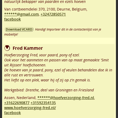
natuurlijk bekapper van paarden en ezels hoeven
Van cortbeemdelei 370
,
2100
,
Deurne
,
Belgium,
******@gmail.com
,
+32472850571
facebook
Handig! Importeer dit in de contactenlijst van je
Download VCARD
mobieltje!
Fred Kammer
Hoefverzorging Fred, voor paard, pony of ezel.
Ook voor het aanmeten en passen van op maat gemaakte 'Smit
uit Rijssen' hoefschoenen.
De hoeven van je paard, pony, ezel of veulen behandelen doe ik in
alle rust en vertrouwen.
Het liefst op een plek, waar hij of zij op z'n gemak is.
Werkgebied: Drenthe, deel van Groningen en Friesland
Assen
,
Nederland,
******@hoefverzorging-fred.nl
,
+31622690877
+31592354135
www.hoefverzorging-fred.nl/
facebook