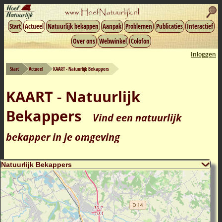
Start
Actueel
Natuurlijk bekappen
Aanpak
Problemen
Publicaties
Interactief
Over ons
Webwinkel
Colofon
Inloggen
Start
Actueel
KAART - Natuurlijk Bekappers
KAART - Natuurlijk
Bekappers
Vind een natuurlijk
bekapper in je omgeving