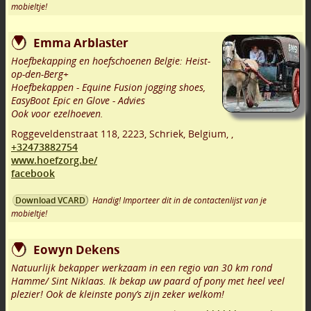
mobieltje!
Emma Arblaster
Hoefbekapping en hoefschoenen Belgie: Heist-
op-den-Berg+
Hoefbekappen - Equine Fusion jogging shoes,
EasyBoot Epic en Glove - Advies
Ook voor ezelhoeven.
Roggeveldenstraat 118
,
2223
,
Schriek
,
Belgium,
,
+32473882754
www.hoefzorg.be/
facebook
Handig! Importeer dit in de contactenlijst van je
Download VCARD
mobieltje!
Eowyn Dekens
Natuurlijk bekapper werkzaam in een regio van 30 km rond
Hamme/ Sint Niklaas. Ik bekap uw paard of pony met heel veel
plezier! Ook de kleinste pony’s zijn zeker welkom!