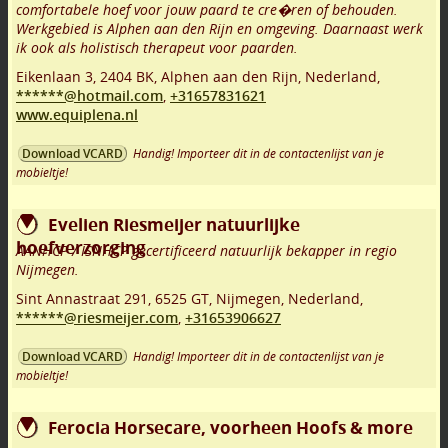
comfortabele hoef voor jouw paard te cre�ren of behouden.
Werkgebied is Alphen aan den Rijn en omgeving. Daarnaast werk
ik ook als holistisch therapeut voor paarden.
Eikenlaan 3
,
2404 BK
,
Alphen aan den Rijn
,
Nederland,
******@hotmail.com
,
+31657831621
www.equiplena.nl
Handig! Importeer dit in de contactenlijst van je
Download VCARD
mobieltje!
Evelien Riesmeijer natuurlijke
hoefverzorging
AANHCP / ISNHCP gecertificeerd natuurlijk bekapper in regio
Nijmegen.
Sint Annastraat 291
,
6525 GT
,
Nijmegen
,
Nederland,
******@riesmeijer.com
,
+31653906627
Handig! Importeer dit in de contactenlijst van je
Download VCARD
mobieltje!
Ferocia Horsecare, voorheen Hoofs & more