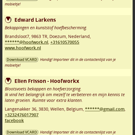
mobieltje!
Edward Larkens
Bekappingen en kunststof hoefbescherming.
Brandsloot7
,
9863 TR
,
Doezum
,
Nederland,
******@hoofwork.nl
,
+31610570055
www.hoofwork.nl
Handig! Importeer dit in de contactenlijst van je
Download VCARD
mobieltje!
Elien Frisson - Hoofworkx
Blootsvoets bekappen en hoefverzorging.
Ik vind het belangrijk om mezelf te verbeteren en mijn kennis te
laten groeien. Ruimte voor extra klanten.
Langenakker 36
,
3830
,
Wellen
,
Belgium,
******@gmail.com
,
+3232476017907
facebook
Handig! Importeer dit in de contactenlijst van je
Download VCARD