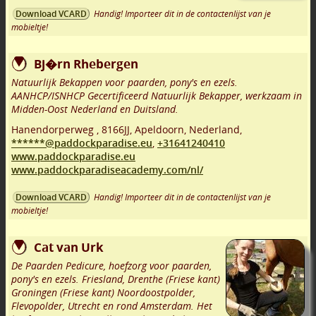
Handig! Importeer dit in de contactenlijst van je
Download VCARD
mobieltje!
Bj�rn Rhebergen
Natuurlijk Bekappen voor paarden, pony's en ezels.
AANHCP/ISNHCP Gecertificeerd Natuurlijk Bekapper, werkzaam in
Midden-Oost Nederland en Duitsland.
Hanendorperweg
,
8166JJ
,
Apeldoorn
,
Nederland,
******@paddockparadise.eu
,
+31641240410
www.paddockparadise.eu
www.paddockparadiseacademy.com/nl/
Handig! Importeer dit in de contactenlijst van je
Download VCARD
mobieltje!
Cat van Urk
De Paarden Pedicure, hoefzorg voor paarden,
pony's en ezels. Friesland, Drenthe (Friese kant)
Groningen (Friese kant) Noordoostpolder,
Flevopolder, Utrecht en rond Amsterdam. Het