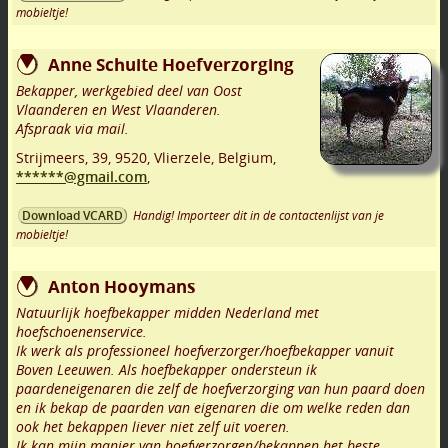
mobieltje!
Anne Schuite Hoefverzorging
Bekapper, werkgebied deel van Oost
Vlaanderen en West Vlaanderen.
Afspraak via mail.
Strijmeers, 39
,
9520
,
Vlierzele
,
Belgium,
******@gmail.com
,
Handig! Importeer dit in de contactenlijst van je
Download VCARD
mobieltje!
Anton Hooymans
Natuurlijk hoefbekapper midden Nederland met
hoefschoenenservice.
Ik werk als professioneel hoefverzorger/hoefbekapper vanuit
Boven Leeuwen. Als hoefbekapper ondersteun ik
paardeneigenaren die zelf de hoefverzorging van hun paard doen
en ik bekap de paarden van eigenaren die om welke reden dan
ook het bekappen liever niet zelf uit voeren.
Ik kan mijn manier van hoefverzorgen/bekappen het beste