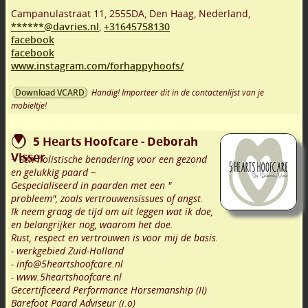
Campanulastraat 11
,
2555DA
,
Den Haag
,
Nederland,
******@davries.nl
,
+31645758130
facebook
facebook
www.instagram.com/forhappyhoofs/
Handig! Importeer dit in de contactenlijst van je
Download VCARD
mobieltje!
5 Hearts Hoofcare - Deborah
Visser
~ Een holistische benadering voor een gezond
en gelukkig paard ~
Gespecialiseerd in paarden met een "
probleem", zoals vertrouwensissues of angst.
Ik neem graag de tijd om uit leggen wat ik doe,
en belangrijker nog, waarom het doe.
Rust, respect en vertrouwen is voor mij de basis.
- werkgebied Zuid-Holland
- info@5heartshoofcare.nl
- www.5heartshoofcare.nl
Gecertificeerd Performance Horsemanship (II)
Barefoot Paard Adviseur (i.o)