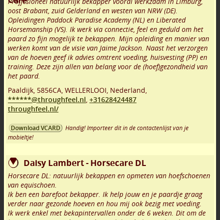
Proffesioneel natuurlijk bekapper vooral werkzaam in Limburg,
oost Brabant, zuid Gelderland en westen van NRW (DE).
Opleidingen Paddock Paradise Academy (NL) en Liberated
Horsemanship (VS). Ik werk via connectie, feel en geduld om het
paard zo fijn mogelijk te bekappen. Mijn opleiding en manier van
werken komt van de visie van Jaime Jackson. Naast het verzorgen
van de hoeven geef ik advies omtrent voeding, huisvesting (PP) en
training. Deze zijn allen van belang voor de (hoef)gezondheid van
het paard.
Paaldijk
,
5856CA
,
WELLERLOOI
,
Nederland,
******@throughfeel.nl
,
+31628424487
throughfeel.nl/
Handig! Importeer dit in de contactenlijst van je
Download VCARD
mobieltje!
Daisy Lambert - Horsecare DL
Horsecare DL: natuurlijk bekappen en opmeten van hoefschoenen
van equischoen.
Ik ben een barefoot bekapper. Ik help jouw en je paardje graag
verder naar gezonde hoeven en hou mij ook bezig met voeding.
Ik werk enkel met bekapintervallen onder de 6 weken. Dit om de