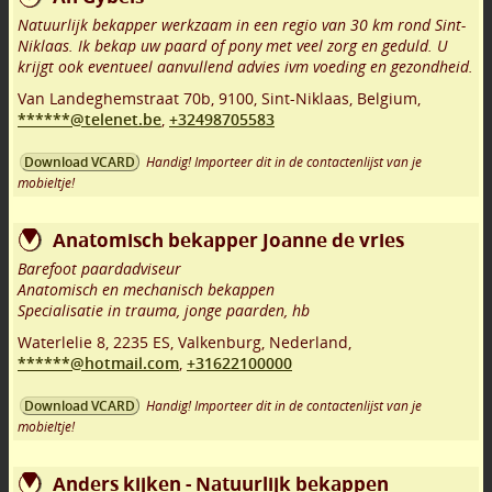
Natuurlijk bekapper werkzaam in een regio van 30 km rond Sint-
Niklaas. Ik bekap uw paard of pony met veel zorg en geduld. U
krijgt ook eventueel aanvullend advies ivm voeding en gezondheid.
Van Landeghemstraat 70b
,
9100
,
Sint-Niklaas
,
Belgium,
******@telenet.be
,
+32498705583
Handig! Importeer dit in de contactenlijst van je
Download VCARD
mobieltje!
Anatomisch bekapper Joanne de vries
Barefoot paardadviseur
Anatomisch en mechanisch bekappen
Specialisatie in trauma, jonge paarden, hb
Waterlelie 8
,
2235 ES
,
Valkenburg
,
Nederland,
******@hotmail.com
,
+31622100000
Handig! Importeer dit in de contactenlijst van je
Download VCARD
mobieltje!
Anders kijken - Natuurlijk bekappen