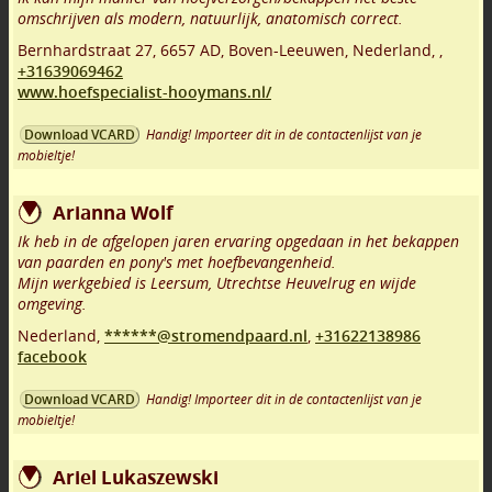
omschrijven als modern, natuurlijk, anatomisch correct.
Bernhardstraat 27
,
6657 AD
,
Boven-Leeuwen
,
Nederland,
,
+31639069462
www.hoefspecialist-hooymans.nl/
Handig! Importeer dit in de contactenlijst van je
Download VCARD
mobieltje!
Arianna Wolf
Ik heb in de afgelopen jaren ervaring opgedaan in het bekappen
van paarden en pony's met hoefbevangenheid.
Mijn werkgebied is Leersum, Utrechtse Heuvelrug en wijde
omgeving.
Nederland,
******@stromendpaard.nl
,
+31622138986
facebook
Handig! Importeer dit in de contactenlijst van je
Download VCARD
mobieltje!
Ariel Lukaszewski