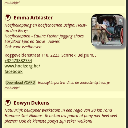
mobieltje!
Emma Arblaster
Hoefbekapping en hoefschoenen Belgie: Heist-
op-den-Berg+
Hoefbekappen - Equine Fusion jogging shoes,
EasyBoot Epic en Glove - Advies
Ook voor ezelhoeven.
Roggeveldenstraat 118
,
2223
,
Schriek
,
Belgium,
,
+32473882754
www.hoefzorg.be/
facebook
Handig! Importeer dit in de contactenlijst van je
Download VCARD
mobieltje!
Eowyn Dekens
Natuurlijk bekapper werkzaam in een regio van 30 km rond
Hamme/ Sint Niklaas. Ik bekap uw paard of pony met heel veel
plezier! Ook de kleinste pony’s zijn zeker welkom!