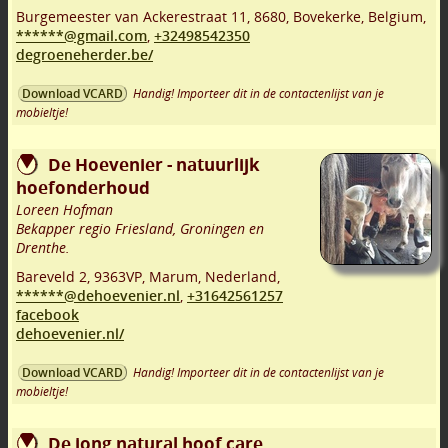
Burgemeester van Ackerestraat 11
,
8680
,
Bovekerke
,
Belgium,
******@gmail.com
,
+32498542350
degroeneherder.be/
Handig! Importeer dit in de contactenlijst van je
Download VCARD
mobieltje!
De Hoevenier - natuurlijk
hoefonderhoud
Loreen Hofman
Bekapper regio Friesland, Groningen en
Drenthe.
Bareveld 2
,
9363VP
,
Marum
,
Nederland,
******@dehoevenier.nl
,
+31642561257
facebook
dehoevenier.nl/
Handig! Importeer dit in de contactenlijst van je
Download VCARD
mobieltje!
De jong natural hoof care