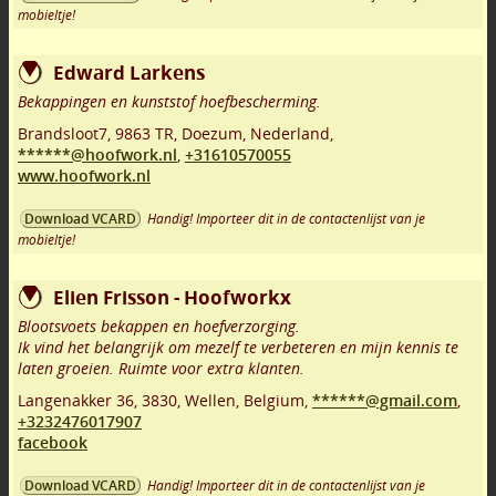
mobieltje!
Edward Larkens
Bekappingen en kunststof hoefbescherming.
Brandsloot7
,
9863 TR
,
Doezum
,
Nederland,
******@hoofwork.nl
,
+31610570055
www.hoofwork.nl
Handig! Importeer dit in de contactenlijst van je
Download VCARD
mobieltje!
Elien Frisson - Hoofworkx
Blootsvoets bekappen en hoefverzorging.
Ik vind het belangrijk om mezelf te verbeteren en mijn kennis te
laten groeien. Ruimte voor extra klanten.
Langenakker 36
,
3830
,
Wellen
,
Belgium,
******@gmail.com
,
+3232476017907
facebook
Handig! Importeer dit in de contactenlijst van je
Download VCARD