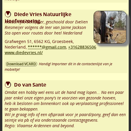
Diede Vries Natuurlijke
Hoefverzoring
Natuurlijke bekapper, geschoold door Evelien
Riesmeijer volgens de leer van Jaime Jackson
Sta open voor routes door heel Nederland
Grafwegen 51
,
6562 KG
,
Groesbeek
,
Nederland,
******@gmail.com
,
+31628836506
www.diedevries.nl/
Handig! Importeer dit in de contactenlijst van je
Download VCARD
mobieltje!
Do van Sante
Omdat een hobby wel eens uit de hand mag lopen... Na een paar
jaar enkel onze eigen pony's te voorzien van gezonde hoeven,
heb ik besloten om binnenkort ook op verplaatsing professioneel
te gaan bekappen.
Wil je graag info of een afspraak voor je paard/pony, geef dan een
seintje via pb of via onderstaande contactgegevens.
Regio: Vlaamse Ardennen and beyond.