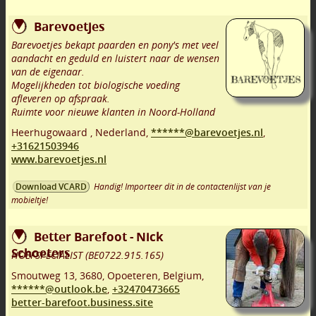
Barevoetjes
Barevoetjes bekapt paarden en pony's met veel
aandacht en geduld en luistert naar de wensen
van de eigenaar.
Mogelijkheden tot biologische voeding
afleveren op afspraak.
Ruimte voor nieuwe klanten in Noord-Holland
Heerhugowaard
,
Nederland,
******@barevoetjes.nl
,
+31621503946
www.barevoetjes.nl
Handig! Importeer dit in de contactenlijst van je
Download VCARD
mobieltje!
Better Barefoot - Nick
Schoeters
HOEFSPECIALIST (BE0722.915.165)
Smoutweg 13
,
3680
,
Opoeteren
,
Belgium,
******@outlook.be
,
+32470473665
better-barefoot.business.site