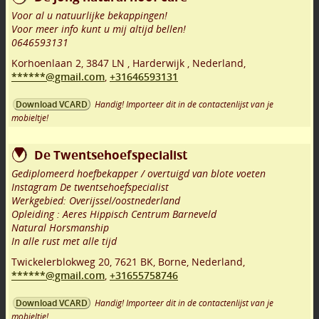
Voor al u natuurlijke bekappingen!
Voor meer info kunt u mij altijd bellen!
0646593131
Korhoenlaan 2
,
3847 LN
,
Harderwijk
,
Nederland,
******@gmail.com
,
+31646593131
Handig! Importeer dit in de contactenlijst van je
Download VCARD
mobieltje!
De Twentsehoefspecialist
Gediplomeerd hoefbekapper / overtuigd van blote voeten
Instagram De twentsehoefspecialist
Werkgebied: Overijssel/oostnederland
Opleiding : Aeres Hippisch Centrum Barneveld
Natural Horsmanship
In alle rust met alle tijd
Twickelerblokweg 20
,
7621 BK
,
Borne
,
Nederland,
******@gmail.com
,
+31655758746
Handig! Importeer dit in de contactenlijst van je
Download VCARD
mobieltje!