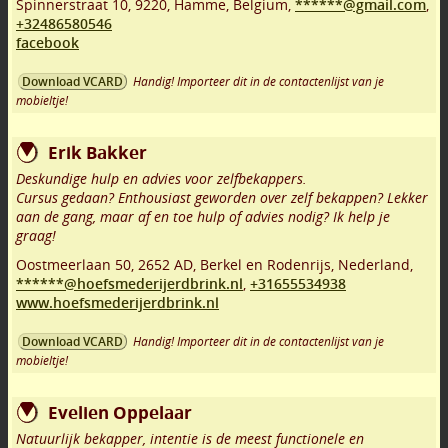
Spinnerstraat 10
,
9220
,
Hamme
,
Belgium,
******@gmail.com
,
+32486580546
facebook
Handig! Importeer dit in de contactenlijst van je
Download VCARD
mobieltje!
Erik Bakker
Deskundige hulp en advies voor zelfbekappers.
Cursus gedaan? Enthousiast geworden over zelf bekappen? Lekker
aan de gang, maar af en toe hulp of advies nodig? Ik help je
graag!
Oostmeerlaan 50
,
2652 AD
,
Berkel en Rodenrijs
,
Nederland,
******@hoefsmederijerdbrink.nl
,
+31655534938
www.hoefsmederijerdbrink.nl
Handig! Importeer dit in de contactenlijst van je
Download VCARD
mobieltje!
Evelien Oppelaar
Natuurlijk bekapper, intentie is de meest functionele en