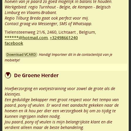
hoeven van je paard zo goed mogelijk in balans te houden.
Werkgebied: regio Turnhout - Belgie, de Kempen - Belgisch
Limburg en Vlaams-Brabant.
Regio Tilburg Breda gaat ook perfect voor mij.
Contact graag via Messenger, SMS of Whatsapp.
Tielensteenweg 21/6
,
2460
,
Lichtaart
,
Belgium,
******@hotmail.com
,
+32498661240
facebook
Handig! Importeer dit in de contactenlijst van je
Download VCARD
mobieltje!
De Groene Herder
Hoefverzorging en voetjestraining voor zowel de grote als de
kleintjes.
Een geduldige bekapper met groot respect voor het tempo van
paard, pony of veulen. Er word met aandacht gekeken naar de
hoeven en ik hou per dier een verzorgboek bij om zo tijdig te
kunnen ingrijpen indien nodig.
Jou paard, pony of veulen is mijn belangrijkste klant en die
verdient alleen maar de beste behandeling.