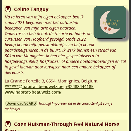
Celine Tanguy
Na te leren van mijn eigen bekapper ben ik
sinds 2021 begonnen met het natuurlijk
bekappen van mijn drie eigen paarden.
Ondertussen heb ik ook de theorie en hands-on
cursussen van Hoofnerd gevolgd. Sinds 2022
bekap ik ook mijn pensionklantjes en help ik ook
paardeneigenaren in de buurt. Ik werk binnen een straal van
50km van Momignies. Ik ben niet gespecialiseerd in
hoefbevangenheid, hoefkanker of andere hoefaandoeningen en zal
in geval hiervan doorverwijzen naar een andere bekapper of
dierenarts.
La Grande Fortelle 3
,
6594
,
Momignies
,
Belgium,
******@habitat-beauwelz.be
,
+32488444185
www.habitat-beauwelz.com/
Handig! Importeer dit in de contactenlijst van je
Download VCARD
mobieltje!
Coen Huisman-Through Feel Natural Horse
Care