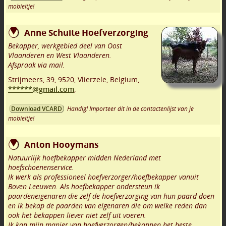
mobieltje!
Anne Schuite Hoefverzorging
Bekapper, werkgebied deel van Oost
Vlaanderen en West Vlaanderen.
Afspraak via mail.
Strijmeers, 39
,
9520
,
Vlierzele
,
Belgium,
******@gmail.com
,
Handig! Importeer dit in de contactenlijst van je
Download VCARD
mobieltje!
Anton Hooymans
Natuurlijk hoefbekapper midden Nederland met
hoefschoenenservice.
Ik werk als professioneel hoefverzorger/hoefbekapper vanuit
Boven Leeuwen. Als hoefbekapper ondersteun ik
paardeneigenaren die zelf de hoefverzorging van hun paard doen
en ik bekap de paarden van eigenaren die om welke reden dan
ook het bekappen liever niet zelf uit voeren.
Ik kan mijn manier van hoefverzorgen/bekappen het beste