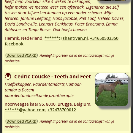
heeft mijn voorkeur elke 4 weken te bekappen,
liefst maken we meteen weer een afspraak. Eigenaren die zelf
tussen door bijwerken kunnen op een ander schema. Mijn
leraren: Jantine Leeflang, Hans Jacobse, Piet Loof, Heleen Davies,
David Landreville, Lennart Denkhaus, Peter Broersma, Emma
Alblaster en Tanja Boeve. Ook hoefschoenen.
Hemrik
,
Nederland,
******@shantivan.nl
,
+31650503350
facebook
Handig! Importeer dit in de contactenlijst van je
Download VCARD
mobieltje!
Cedric Coucke - Teeth and Feet
Hoefbekapper, Paardentandarts,Humaan
tandarts,Docent
paardentandheelkunde,ozontherapie
noorweegse kaai 95
,
8000
,
Brugge
,
Belgium,
******@yahoo.com
,
+32478709012
Handig! Importeer dit in de contactenlijst van je
Download VCARD
mobieltje!