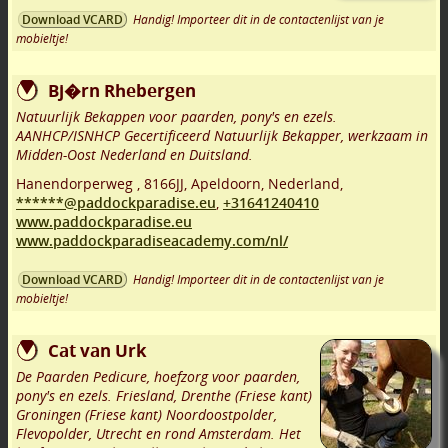
Handig! Importeer dit in de contactenlijst van je
Download VCARD
mobieltje!
Bj�rn Rhebergen
Natuurlijk Bekappen voor paarden, pony's en ezels.
AANHCP/ISNHCP Gecertificeerd Natuurlijk Bekapper, werkzaam in
Midden-Oost Nederland en Duitsland.
Hanendorperweg
,
8166JJ
,
Apeldoorn
,
Nederland,
******@paddockparadise.eu
,
+31641240410
www.paddockparadise.eu
www.paddockparadiseacademy.com/nl/
Handig! Importeer dit in de contactenlijst van je
Download VCARD
mobieltje!
Cat van Urk
De Paarden Pedicure, hoefzorg voor paarden,
pony's en ezels. Friesland, Drenthe (Friese kant)
Groningen (Friese kant) Noordoostpolder,
Flevopolder, Utrecht en rond Amsterdam. Het