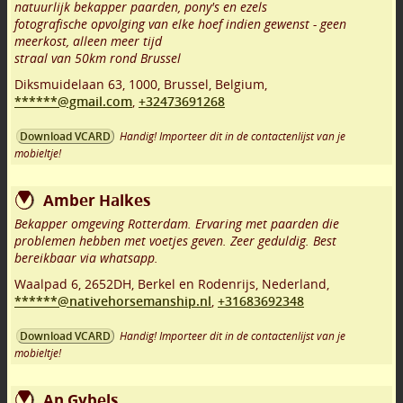
natuurlijk bekapper paarden, pony's en ezels
fotografische opvolging van elke hoef indien gewenst - geen
meerkost, alleen meer tijd
straal van 50km rond Brussel
Diksmuidelaan 63
,
1000
,
Brussel
,
Belgium,
******@gmail.com
,
+32473691268
Handig! Importeer dit in de contactenlijst van je
Download VCARD
mobieltje!
Amber Halkes
Bekapper omgeving Rotterdam. Ervaring met paarden die
problemen hebben met voetjes geven. Zeer geduldig. Best
bereikbaar via whatsapp.
Waalpad 6
,
2652DH
,
Berkel en Rodenrijs
,
Nederland,
******@nativehorsemanship.nl
,
+31683692348
Handig! Importeer dit in de contactenlijst van je
Download VCARD
mobieltje!
An Gybels