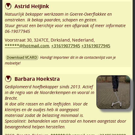
Astrid Heijink
Natuurlijk bekapper werkzaam in Goeree-Overflakkee en
omstreken. Ik bekap paarden, schapen en geiten.
Stuur gerust een berichtje voor een afspraak of meer informatie
06-19077945
Voorstraat 30
,
3247CE
,
Dirksland
,
Nederland,
******@hotmail.com
,
+31619077945
+31619077945
Handig! Importeer dit in de contactenlijst van je
Download VCARD
mobieltje!
Barbara Hoekstra
Gediplomeerd hoefbekapper sinds 2013. Actief
in de regio van de Noorderkempen en vooral in
Brecht.
Ik doe alle rassen en alle leeftijden. Voor de
kleintjes en de oudjes heb ik aangepast
materiaal zodat de belasting minimaal is.
Specialiteit: behandelen van rotstraal en hoeven aangetast door
bevangenheid helpen herstellen.