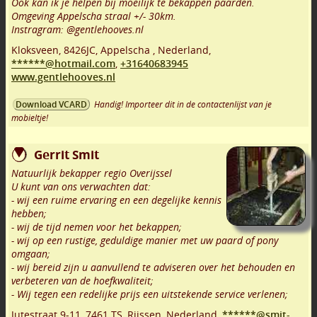
Ook kan ik je helpen bij moeilijk te bekappen paarden.
Omgeving Appelscha straal +/- 30km.
Instragram: @gentlehooves.nl
Kloksveen
,
8426JC
,
Appelscha
,
Nederland,
******@hotmail.com
,
+31640683945
www.gentlehooves.nl
Handig! Importeer dit in de contactenlijst van je
Download VCARD
mobieltje!
Gerrit Smit
Natuurlijk bekapper regio Overijssel
U kunt van ons verwachten dat:
- wij een ruime ervaring en een degelijke kennis
hebben;
- wij de tijd nemen voor het bekappen;
- wij op een rustige, geduldige manier met uw paard of pony
omgaan;
- wij bereid zijn u aanvullend te adviseren over het behouden en
verbeteren van de hoefkwaliteit;
- Wij tegen een redelijke prijs een uitstekende service verlenen;
Jutestraat 9-11
,
7461 TS
,
Rijssen
,
Nederland,
******@smit-