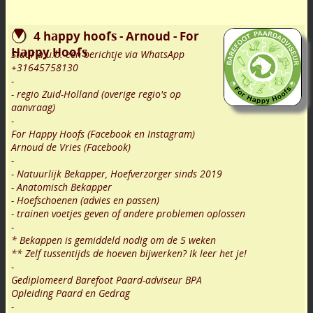
4 happy hoofs - Arnoud - For
Happy Hoofs
Stuur a.u.b. een berichtje via WhatsApp
+31645758130
-
- regio Zuid-Holland (overige regio's op
aanvraag)
-
For Happy Hoofs (Facebook en Instagram)
Arnoud de Vries (Facebook)
-
- Natuurlijk Bekapper, Hoefverzorger sinds 2019
- Anatomisch Bekapper
- Hoefschoenen (advies en passen)
- trainen voetjes geven of andere problemen oplossen
-
* Bekappen is gemiddeld nodig om de 5 weken
** Zelf tussentijds de hoeven bijwerken? Ik leer het je!
-
Gediplomeerd Barefoot Paard-adviseur BPA
Opleiding Paard en Gedrag
-