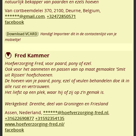
natuurlijk bekapper van paarden en ezels hoeven
Van cortbeemdelei 370
,
2100
,
Deurne
,
Belgium,
******@gmail.com
,
+32472850571
facebook
Handig! Importeer dit in de contactenlijst van je
Download VCARD
mobieltje!
Fred Kammer
Hoefverzorging Fred, voor paard, pony of ezel.
Ook voor het aanmeten en passen van op maat gemaakte 'Smit
uit Rijssen' hoefschoenen.
De hoeven van je paard, pony, ezel of veulen behandelen doe ik in
alle rust en vertrouwen.
Het liefst op een plek, waar hij of zij op z'n gemak is.
Werkgebied: Drenthe, deel van Groningen en Friesland
Assen
,
Nederland,
******@hoefverzorging-fred.nl
,
+31622690877
+31592354135
www.hoefverzorging-fred.nl/
facebook