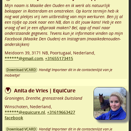
Mijn naam is Maaike den Ouden en ik werk als natuurlijk
bekapper in Rotterdam en omstreken. Op korte termijn heb ik
nog wat plekjes vrij ivm uitbreiding van mijn werkuren. Ben jij al
een tijdje op zoek naar een NB, dan is dit jouw kans! Heb je een
vraag of wil je een afspraak maken? Bel, app of mail naar
onderstaande gegevens. Tevens kun je informatie vinden op mijn
Facebook (Maaike Den Ouden) en Instagram (maaikedenouden-
anderskijken)
Meidoorn 39
,
3171 NB
,
Poortugaal
,
Nederland,
******@gmail.com
,
+31655173415
Handig! Importeer dit in de contactenlijst van je
Download VCARD
mobieltje!
Anita de Vries | EquiCure
Groningen, Drenthe, grensstreek Duitsland
Winschoten
,
Nederland,
******@equicure.nl
,
+31619663427
facebook
Handig! Importeer dit in de contactenlijst van je
Download VCARD