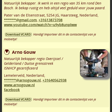
Natuurlijk bekapper. Ik werk in een regio van 35 km rond Den
Bosch. Ik bekap rustig en heb altijd veel geduld voor jouw paard.
Pater van de Elsenstraat
,
5254 JG
,
Haarsteeg
,
Nederland,
******@gmail.com
,
+31613873708
www.youtube.com/watch?v=u9yb8unplww
Handig! Importeer dit in de contactenlijst van je
Download VCARD
mobieltje!
Arno Gouw
Natuurlijk bekapper regio Overijssel /
Gelderland / Duitse grensstreek
ISNHCP gecertificeerd
Lemelerveld
,
Nederland,
******@arnogouw.nl
,
+31640562938
www.arnogouw.nl
facebook
Handig! Importeer dit in de contactenlijst van je
Download VCARD
mobieltje!