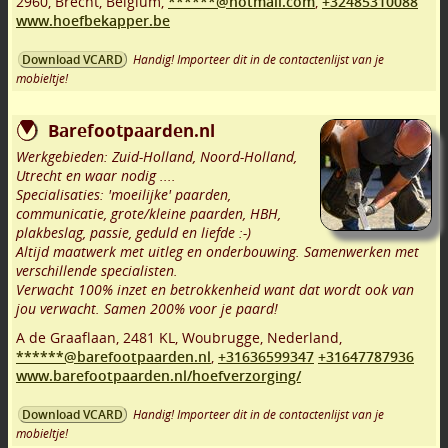
2960
,
Brecht
,
Belgium,
******@hotmail.com
,
+32485310088
www.hoefbekapper.be
Handig! Importeer dit in de contactenlijst van je
Download VCARD
mobieltje!
Barefootpaarden.nl
Werkgebieden: Zuid-Holland, Noord-Holland,
Utrecht en waar nodig ....
Specialisaties: 'moeilijke' paarden,
communicatie, grote/kleine paarden, HBH,
plakbeslag, passie, geduld en liefde :-)
Altijd maatwerk met uitleg en onderbouwing. Samenwerken met
verschillende specialisten.
Verwacht 100% inzet en betrokkenheid want dat wordt ook van
jou verwacht. Samen 200% voor je paard!
A de Graaflaan
,
2481 KL
,
Woubrugge
,
Nederland,
******@barefootpaarden.nl
,
+31636599347
+31647787936
www.barefootpaarden.nl/hoefverzorging/
Handig! Importeer dit in de contactenlijst van je
Download VCARD
mobieltje!