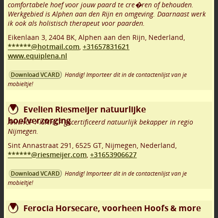
comfortabele hoef voor jouw paard te cre�ren of behouden.
Werkgebied is Alphen aan den Rijn en omgeving. Daarnaast werk
ik ook als holistisch therapeut voor paarden.
Eikenlaan 3
,
2404 BK
,
Alphen aan den Rijn
,
Nederland,
******@hotmail.com
,
+31657831621
www.equiplena.nl
Handig! Importeer dit in de contactenlijst van je
Download VCARD
mobieltje!
Evelien Riesmeijer natuurlijke
hoefverzorging
AANHCP / ISNHCP gecertificeerd natuurlijk bekapper in regio
Nijmegen.
Sint Annastraat 291
,
6525 GT
,
Nijmegen
,
Nederland,
******@riesmeijer.com
,
+31653906627
Handig! Importeer dit in de contactenlijst van je
Download VCARD
mobieltje!
Ferocia Horsecare, voorheen Hoofs & more