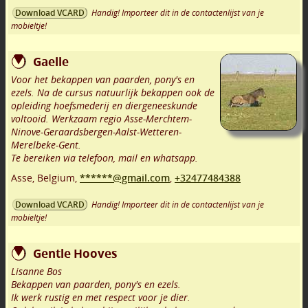
Handig! Importeer dit in de contactenlijst van je
Download VCARD
mobieltje!
Gaelle
Voor het bekappen van paarden, pony's en
ezels. Na de cursus natuurlijk bekappen ook de
opleiding hoefsmederij en diergeneeskunde
voltooid. Werkzaam regio Asse-Merchtem-
Ninove-Geraardsbergen-Aalst-Wetteren-
Merelbeke-Gent.
Te bereiken via telefoon, mail en whatsapp.
Asse
,
Belgium,
******@gmail.com
,
+32477484388
Handig! Importeer dit in de contactenlijst van je
Download VCARD
mobieltje!
Gentle Hooves
Lisanne Bos
Bekappen van paarden, pony's en ezels.
Ik werk rustig en met respect voor je dier.