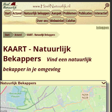
Start
Actueel
Natuurlijk bekappen
Aanpak
Problemen
Publicaties
Interactief
Over ons
Webwinkel
Colofon
Inloggen
Start
Actueel
KAART - Natuurlijk Bekappers
KAART - Natuurlijk
Bekappers
Vind een natuurlijk
bekapper in je omgeving