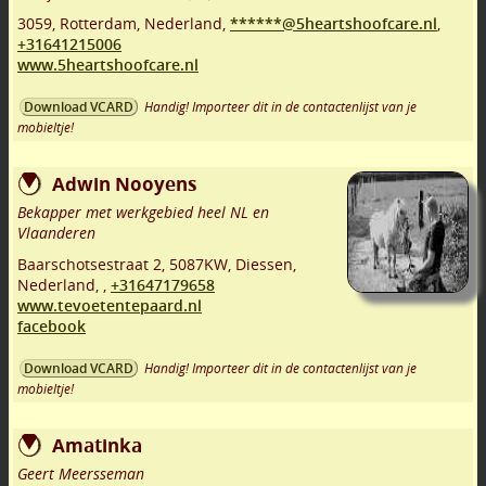
3059
,
Rotterdam
,
Nederland,
******@5heartshoofcare.nl
,
+31641215006
www.5heartshoofcare.nl
Handig! Importeer dit in de contactenlijst van je
Download VCARD
mobieltje!
Adwin Nooyens
Bekapper met werkgebied heel NL en
Vlaanderen
Baarschotsestraat 2
,
5087KW
,
Diessen
,
Nederland,
,
+31647179658
www.tevoetentepaard.nl
facebook
Handig! Importeer dit in de contactenlijst van je
Download VCARD
mobieltje!
Amatinka
Geert Meersseman