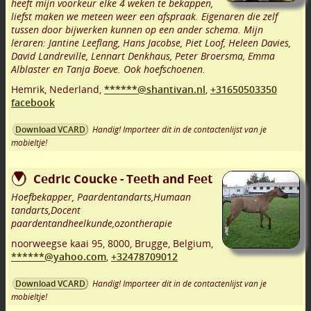
heeft mijn voorkeur elke 4 weken te bekappen,
liefst maken we meteen weer een afspraak. Eigenaren die zelf
tussen door bijwerken kunnen op een ander schema. Mijn
leraren: Jantine Leeflang, Hans Jacobse, Piet Loof, Heleen Davies,
David Landreville, Lennart Denkhaus, Peter Broersma, Emma
Alblaster en Tanja Boeve. Ook hoefschoenen.
Hemrik
,
Nederland,
******@shantivan.nl
,
+31650503350
facebook
Handig! Importeer dit in de contactenlijst van je
Download VCARD
mobieltje!
Cedric Coucke - Teeth and Feet
Hoefbekapper, Paardentandarts,Humaan
tandarts,Docent
paardentandheelkunde,ozontherapie
noorweegse kaai 95
,
8000
,
Brugge
,
Belgium,
******@yahoo.com
,
+32478709012
Handig! Importeer dit in de contactenlijst van je
Download VCARD
mobieltje!