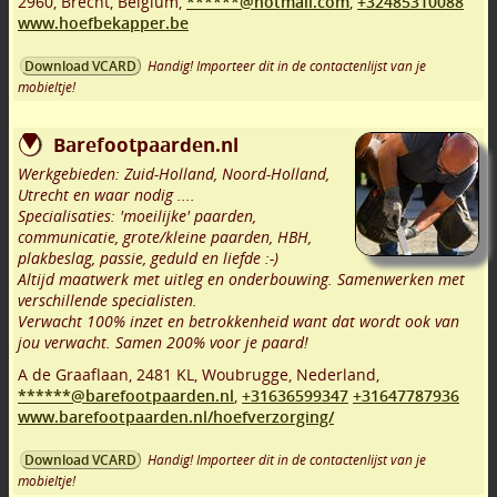
2960
,
Brecht
,
Belgium,
******@hotmail.com
,
+32485310088
www.hoefbekapper.be
Handig! Importeer dit in de contactenlijst van je
Download VCARD
mobieltje!
Barefootpaarden.nl
Werkgebieden: Zuid-Holland, Noord-Holland,
Utrecht en waar nodig ....
Specialisaties: 'moeilijke' paarden,
communicatie, grote/kleine paarden, HBH,
plakbeslag, passie, geduld en liefde :-)
Altijd maatwerk met uitleg en onderbouwing. Samenwerken met
verschillende specialisten.
Verwacht 100% inzet en betrokkenheid want dat wordt ook van
jou verwacht. Samen 200% voor je paard!
A de Graaflaan
,
2481 KL
,
Woubrugge
,
Nederland,
******@barefootpaarden.nl
,
+31636599347
+31647787936
www.barefootpaarden.nl/hoefverzorging/
Handig! Importeer dit in de contactenlijst van je
Download VCARD
mobieltje!