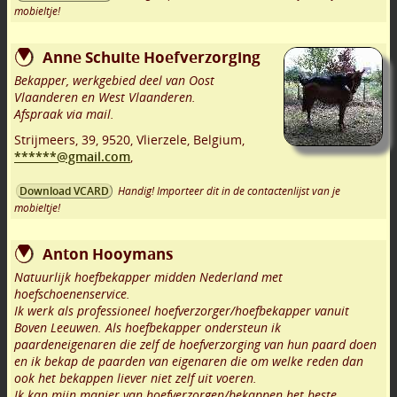
mobieltje!
Anne Schuite Hoefverzorging
Bekapper, werkgebied deel van Oost
Vlaanderen en West Vlaanderen.
Afspraak via mail.
Strijmeers, 39
,
9520
,
Vlierzele
,
Belgium,
******@gmail.com
,
Handig! Importeer dit in de contactenlijst van je
Download VCARD
mobieltje!
Anton Hooymans
Natuurlijk hoefbekapper midden Nederland met
hoefschoenenservice.
Ik werk als professioneel hoefverzorger/hoefbekapper vanuit
Boven Leeuwen. Als hoefbekapper ondersteun ik
paardeneigenaren die zelf de hoefverzorging van hun paard doen
en ik bekap de paarden van eigenaren die om welke reden dan
ook het bekappen liever niet zelf uit voeren.
Ik kan mijn manier van hoefverzorgen/bekappen het beste