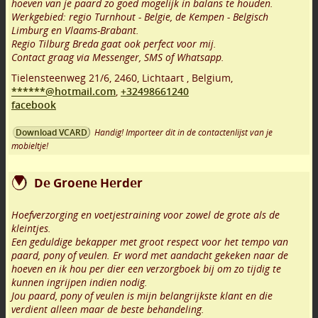
hoeven van je paard zo goed mogelijk in balans te houden.
Werkgebied: regio Turnhout - Belgie, de Kempen - Belgisch
Limburg en Vlaams-Brabant.
Regio Tilburg Breda gaat ook perfect voor mij.
Contact graag via Messenger, SMS of Whatsapp.
Tielensteenweg 21/6
,
2460
,
Lichtaart
,
Belgium,
******@hotmail.com
,
+32498661240
facebook
Handig! Importeer dit in de contactenlijst van je
Download VCARD
mobieltje!
De Groene Herder
Hoefverzorging en voetjestraining voor zowel de grote als de
kleintjes.
Een geduldige bekapper met groot respect voor het tempo van
paard, pony of veulen. Er word met aandacht gekeken naar de
hoeven en ik hou per dier een verzorgboek bij om zo tijdig te
kunnen ingrijpen indien nodig.
Jou paard, pony of veulen is mijn belangrijkste klant en die
verdient alleen maar de beste behandeling.