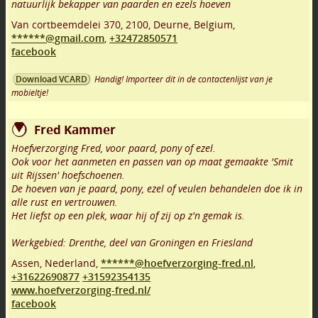
natuurlijk bekapper van paarden en ezels hoeven
Van cortbeemdelei 370
,
2100
,
Deurne
,
Belgium,
******@gmail.com
,
+32472850571
facebook
Handig! Importeer dit in de contactenlijst van je
Download VCARD
mobieltje!
Fred Kammer
Hoefverzorging Fred, voor paard, pony of ezel.
Ook voor het aanmeten en passen van op maat gemaakte 'Smit
uit Rijssen' hoefschoenen.
De hoeven van je paard, pony, ezel of veulen behandelen doe ik in
alle rust en vertrouwen.
Het liefst op een plek, waar hij of zij op z'n gemak is.
Werkgebied: Drenthe, deel van Groningen en Friesland
Assen
,
Nederland,
******@hoefverzorging-fred.nl
,
+31622690877
+31592354135
www.hoefverzorging-fred.nl/
facebook