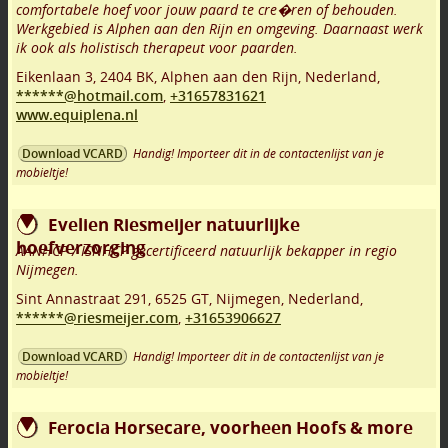
comfortabele hoef voor jouw paard te cre�ren of behouden.
Werkgebied is Alphen aan den Rijn en omgeving. Daarnaast werk
ik ook als holistisch therapeut voor paarden.
Eikenlaan 3
,
2404 BK
,
Alphen aan den Rijn
,
Nederland,
******@hotmail.com
,
+31657831621
www.equiplena.nl
Handig! Importeer dit in de contactenlijst van je
Download VCARD
mobieltje!
Evelien Riesmeijer natuurlijke
hoefverzorging
AANHCP / ISNHCP gecertificeerd natuurlijk bekapper in regio
Nijmegen.
Sint Annastraat 291
,
6525 GT
,
Nijmegen
,
Nederland,
******@riesmeijer.com
,
+31653906627
Handig! Importeer dit in de contactenlijst van je
Download VCARD
mobieltje!
Ferocia Horsecare, voorheen Hoofs & more