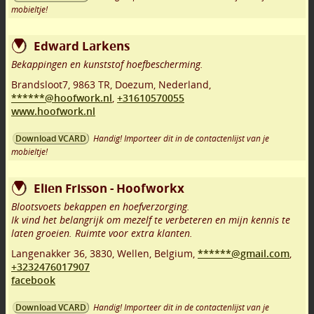
mobieltje!
Edward Larkens
Bekappingen en kunststof hoefbescherming.
Brandsloot7
,
9863 TR
,
Doezum
,
Nederland,
******@hoofwork.nl
,
+31610570055
www.hoofwork.nl
Handig! Importeer dit in de contactenlijst van je
Download VCARD
mobieltje!
Elien Frisson - Hoofworkx
Blootsvoets bekappen en hoefverzorging.
Ik vind het belangrijk om mezelf te verbeteren en mijn kennis te
laten groeien. Ruimte voor extra klanten.
Langenakker 36
,
3830
,
Wellen
,
Belgium,
******@gmail.com
,
+3232476017907
facebook
Handig! Importeer dit in de contactenlijst van je
Download VCARD