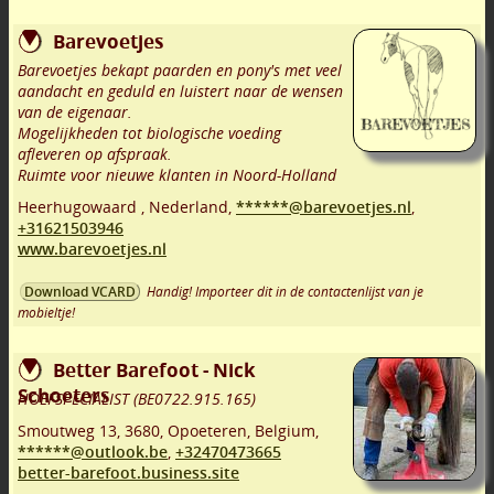
Barevoetjes
Barevoetjes bekapt paarden en pony's met veel
aandacht en geduld en luistert naar de wensen
van de eigenaar.
Mogelijkheden tot biologische voeding
afleveren op afspraak.
Ruimte voor nieuwe klanten in Noord-Holland
Heerhugowaard
,
Nederland,
******@barevoetjes.nl
,
+31621503946
www.barevoetjes.nl
Handig! Importeer dit in de contactenlijst van je
Download VCARD
mobieltje!
Better Barefoot - Nick
Schoeters
HOEFSPECIALIST (BE0722.915.165)
Smoutweg 13
,
3680
,
Opoeteren
,
Belgium,
******@outlook.be
,
+32470473665
better-barefoot.business.site