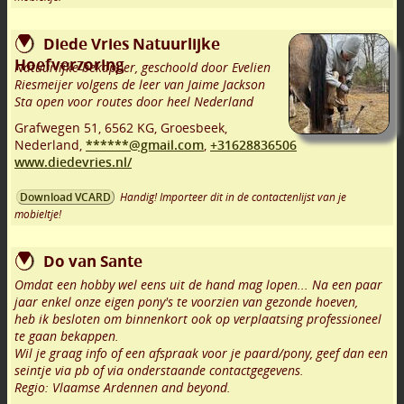
Diede Vries Natuurlijke
Hoefverzoring
Natuurlijke bekapper, geschoold door Evelien
Riesmeijer volgens de leer van Jaime Jackson
Sta open voor routes door heel Nederland
Grafwegen 51
,
6562 KG
,
Groesbeek
,
Nederland,
******@gmail.com
,
+31628836506
www.diedevries.nl/
Handig! Importeer dit in de contactenlijst van je
Download VCARD
mobieltje!
Do van Sante
Omdat een hobby wel eens uit de hand mag lopen... Na een paar
jaar enkel onze eigen pony's te voorzien van gezonde hoeven,
heb ik besloten om binnenkort ook op verplaatsing professioneel
te gaan bekappen.
Wil je graag info of een afspraak voor je paard/pony, geef dan een
seintje via pb of via onderstaande contactgegevens.
Regio: Vlaamse Ardennen and beyond.