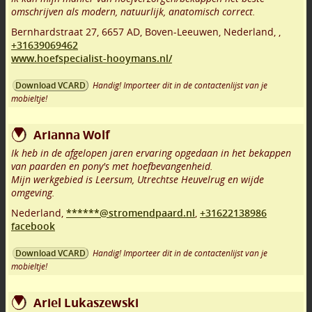
omschrijven als modern, natuurlijk, anatomisch correct.
Bernhardstraat 27
,
6657 AD
,
Boven-Leeuwen
,
Nederland,
,
+31639069462
www.hoefspecialist-hooymans.nl/
Handig! Importeer dit in de contactenlijst van je
Download VCARD
mobieltje!
Arianna Wolf
Ik heb in de afgelopen jaren ervaring opgedaan in het bekappen
van paarden en pony's met hoefbevangenheid.
Mijn werkgebied is Leersum, Utrechtse Heuvelrug en wijde
omgeving.
Nederland,
******@stromendpaard.nl
,
+31622138986
facebook
Handig! Importeer dit in de contactenlijst van je
Download VCARD
mobieltje!
Ariel Lukaszewski