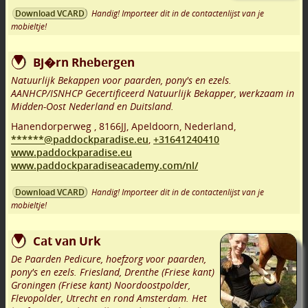
Handig! Importeer dit in de contactenlijst van je
Download VCARD
mobieltje!
Bj�rn Rhebergen
Natuurlijk Bekappen voor paarden, pony's en ezels.
AANHCP/ISNHCP Gecertificeerd Natuurlijk Bekapper, werkzaam in
Midden-Oost Nederland en Duitsland.
Hanendorperweg
,
8166JJ
,
Apeldoorn
,
Nederland,
******@paddockparadise.eu
,
+31641240410
www.paddockparadise.eu
www.paddockparadiseacademy.com/nl/
Handig! Importeer dit in de contactenlijst van je
Download VCARD
mobieltje!
Cat van Urk
De Paarden Pedicure, hoefzorg voor paarden,
pony's en ezels. Friesland, Drenthe (Friese kant)
Groningen (Friese kant) Noordoostpolder,
Flevopolder, Utrecht en rond Amsterdam. Het