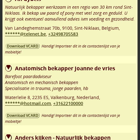
Natuurlijk bekapper werkzaam in een regio van 30 km rond Sint-
Niklaas. Ik bekap uw paard of pony met veel zorg en geduld. U
krijgt ook eventueel aanvullend advies ivm voeding en gezondheid.
Van Landeghemstraat 70b
,
9100
,
Sint-Niklaas
,
Belgium,
******@telenet.be
,
+32498705583
Handig! Importeer dit in de contactenlijst van je
Download VCARD
mobieltje!
Anatomisch bekapper Joanne de vries
Barefoot paardadviseur
Anatomisch en mechanisch bekappen
Specialisatie in trauma, jonge paarden, hb
Waterlelie 8
,
2235 ES
,
Valkenburg
,
Nederland,
******@hotmail.com
,
+31622100000
Handig! Importeer dit in de contactenlijst van je
Download VCARD
mobieltje!
Anders kijken - Natuurlijk bekappen