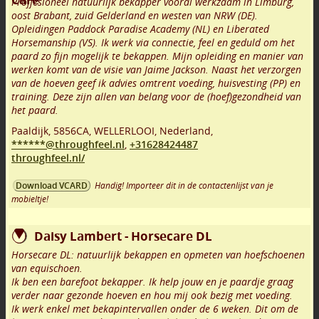
Proffesioneel natuurlijk bekapper vooral werkzaam in Limburg,
oost Brabant, zuid Gelderland en westen van NRW (DE).
Opleidingen Paddock Paradise Academy (NL) en Liberated
Horsemanship (VS). Ik werk via connectie, feel en geduld om het
paard zo fijn mogelijk te bekappen. Mijn opleiding en manier van
werken komt van de visie van Jaime Jackson. Naast het verzorgen
van de hoeven geef ik advies omtrent voeding, huisvesting (PP) en
training. Deze zijn allen van belang voor de (hoef)gezondheid van
het paard.
Paaldijk
,
5856CA
,
WELLERLOOI
,
Nederland,
******@throughfeel.nl
,
+31628424487
throughfeel.nl/
Handig! Importeer dit in de contactenlijst van je
Download VCARD
mobieltje!
Daisy Lambert - Horsecare DL
Horsecare DL: natuurlijk bekappen en opmeten van hoefschoenen
van equischoen.
Ik ben een barefoot bekapper. Ik help jouw en je paardje graag
verder naar gezonde hoeven en hou mij ook bezig met voeding.
Ik werk enkel met bekapintervallen onder de 6 weken. Dit om de