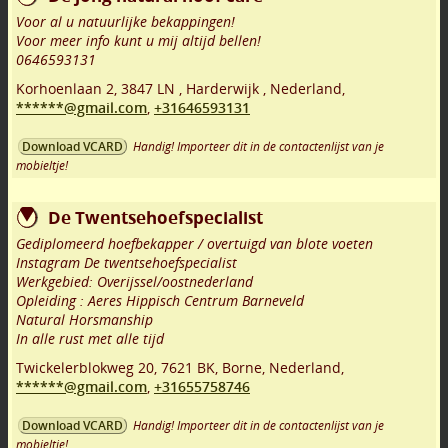
Voor al u natuurlijke bekappingen!
Voor meer info kunt u mij altijd bellen!
0646593131
Korhoenlaan 2
,
3847 LN
,
Harderwijk
,
Nederland,
******@gmail.com
,
+31646593131
Handig! Importeer dit in de contactenlijst van je
Download VCARD
mobieltje!
De Twentsehoefspecialist
Gediplomeerd hoefbekapper / overtuigd van blote voeten
Instagram De twentsehoefspecialist
Werkgebied: Overijssel/oostnederland
Opleiding : Aeres Hippisch Centrum Barneveld
Natural Horsmanship
In alle rust met alle tijd
Twickelerblokweg 20
,
7621 BK
,
Borne
,
Nederland,
******@gmail.com
,
+31655758746
Handig! Importeer dit in de contactenlijst van je
Download VCARD
mobieltje!