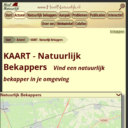
Start
Actueel
Natuurlijk bekappen
Aanpak
Problemen
Publicaties
Interactief
Over ons
Webwinkel
Colofon
Inloggen
Start
Actueel
KAART - Natuurlijk Bekappers
KAART - Natuurlijk
Bekappers
Vind een natuurlijk
bekapper in je omgeving