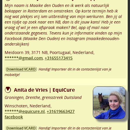
Mijn naam is Maaike den Ouden en ik werk als natuurlijk
bekapper in Rotterdam en omstreken. Op korte termijn heb ik
nog wat plekjes vrij ivm uitbreiding van mijn werkuren. Ben jij al
een tijdje op zoek naar een NB, dan is dit jouw kans! Heb je een
vraag of wil je een afspraak maken? Bel, app of mail naar
onderstaande gegevens. Tevens kun je informatie vinden op mijn
Facebook (Maaike Den Ouden) en Instagram (maaikedenouden-
anderskijken)
Meidoorn 39
,
3171 NB
,
Poortugaal
,
Nederland,
******@gmail.com
,
+31655173415
Handig! Importeer dit in de contactenlijst van je
Download VCARD
mobieltje!
Anita de Vries | EquiCure
Groningen, Drenthe, grensstreek Duitsland
Winschoten
,
Nederland,
******@equicure.nl
,
+31619663427
facebook
Handig! Importeer dit in de contactenlijst van je
Download VCARD