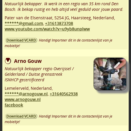
Natuurlijk bekapper. Ik werk in een regio van 35 km rond Den
Bosch. Ik bekap rustig en heb altijd veel geduld voor jouw paard.
Pater van de Elsenstraat
,
5254 JG
,
Haarsteeg
,
Nederland,
******@gmail.com
,
+31613873708
www.youtube.com/watch?v=u9yb8unplww
Handig! Importeer dit in de contactenlijst van je
Download VCARD
mobieltje!
Arno Gouw
Natuurlijk bekapper regio Overijssel /
Gelderland / Duitse grensstreek
ISNHCP gecertificeerd
Lemelerveld
,
Nederland,
******@arnogouw.nl
,
+31640562938
www.arnogouw.nl
facebook
Handig! Importeer dit in de contactenlijst van je
Download VCARD
mobieltje!