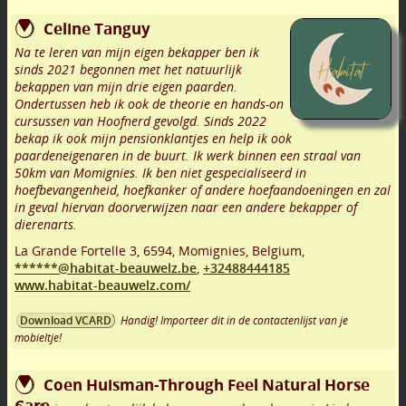
Celine Tanguy
Na te leren van mijn eigen bekapper ben ik
sinds 2021 begonnen met het natuurlijk
bekappen van mijn drie eigen paarden.
Ondertussen heb ik ook de theorie en hands-on
cursussen van Hoofnerd gevolgd. Sinds 2022
bekap ik ook mijn pensionklantjes en help ik ook
paardeneigenaren in de buurt. Ik werk binnen een straal van
50km van Momignies. Ik ben niet gespecialiseerd in
hoefbevangenheid, hoefkanker of andere hoefaandoeningen en zal
in geval hiervan doorverwijzen naar een andere bekapper of
dierenarts.
La Grande Fortelle 3
,
6594
,
Momignies
,
Belgium,
******@habitat-beauwelz.be
,
+32488444185
www.habitat-beauwelz.com/
Handig! Importeer dit in de contactenlijst van je
Download VCARD
mobieltje!
Coen Huisman-Through Feel Natural Horse
Care