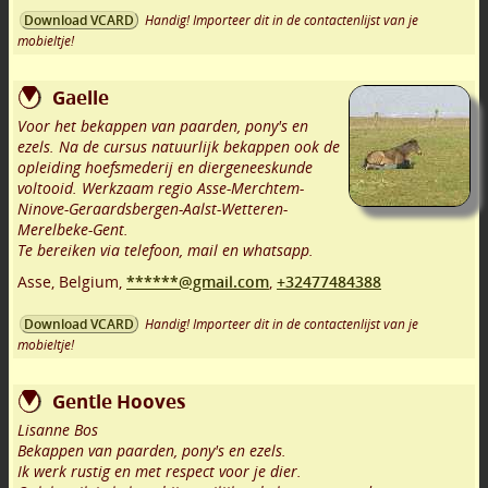
Handig! Importeer dit in de contactenlijst van je
Download VCARD
mobieltje!
Gaelle
Voor het bekappen van paarden, pony's en
ezels. Na de cursus natuurlijk bekappen ook de
opleiding hoefsmederij en diergeneeskunde
voltooid. Werkzaam regio Asse-Merchtem-
Ninove-Geraardsbergen-Aalst-Wetteren-
Merelbeke-Gent.
Te bereiken via telefoon, mail en whatsapp.
Asse
,
Belgium,
******@gmail.com
,
+32477484388
Handig! Importeer dit in de contactenlijst van je
Download VCARD
mobieltje!
Gentle Hooves
Lisanne Bos
Bekappen van paarden, pony's en ezels.
Ik werk rustig en met respect voor je dier.