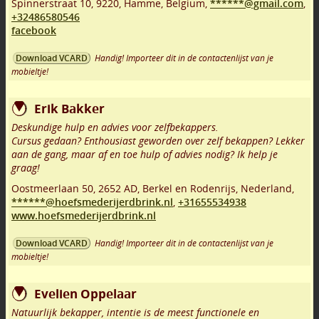
Spinnerstraat 10
,
9220
,
Hamme
,
Belgium,
******@gmail.com
,
+32486580546
facebook
Handig! Importeer dit in de contactenlijst van je
Download VCARD
mobieltje!
Erik Bakker
Deskundige hulp en advies voor zelfbekappers.
Cursus gedaan? Enthousiast geworden over zelf bekappen? Lekker
aan de gang, maar af en toe hulp of advies nodig? Ik help je
graag!
Oostmeerlaan 50
,
2652 AD
,
Berkel en Rodenrijs
,
Nederland,
******@hoefsmederijerdbrink.nl
,
+31655534938
www.hoefsmederijerdbrink.nl
Handig! Importeer dit in de contactenlijst van je
Download VCARD
mobieltje!
Evelien Oppelaar
Natuurlijk bekapper, intentie is de meest functionele en