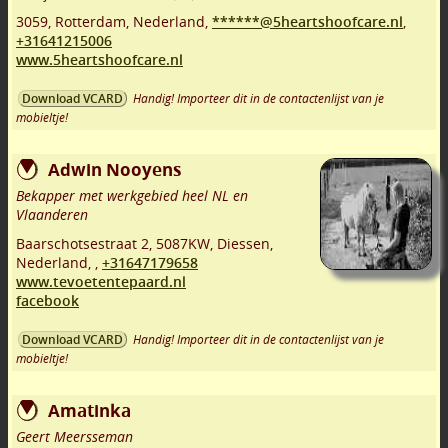
3059
,
Rotterdam
,
Nederland,
******@5heartshoofcare.nl
,
+31641215006
www.5heartshoofcare.nl
Handig! Importeer dit in de contactenlijst van je
Download VCARD
mobieltje!
Adwin Nooyens
Bekapper met werkgebied heel NL en
Vlaanderen
Baarschotsestraat 2
,
5087KW
,
Diessen
,
Nederland,
,
+31647179658
www.tevoetentepaard.nl
facebook
Handig! Importeer dit in de contactenlijst van je
Download VCARD
mobieltje!
Amatinka
Geert Meersseman