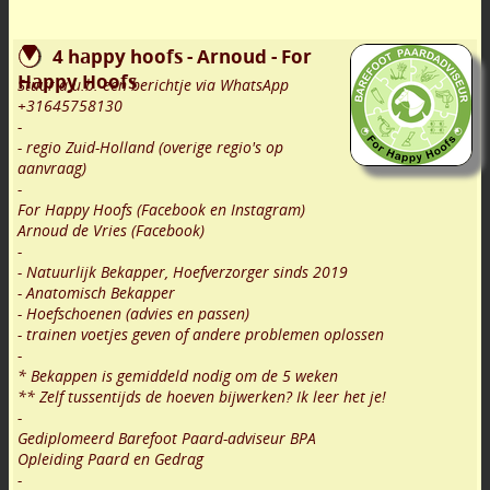
4 happy hoofs - Arnoud - For
Happy Hoofs
Stuur a.u.b. een berichtje via WhatsApp
+31645758130
-
- regio Zuid-Holland (overige regio's op
aanvraag)
-
For Happy Hoofs (Facebook en Instagram)
Arnoud de Vries (Facebook)
-
- Natuurlijk Bekapper, Hoefverzorger sinds 2019
- Anatomisch Bekapper
- Hoefschoenen (advies en passen)
- trainen voetjes geven of andere problemen oplossen
-
* Bekappen is gemiddeld nodig om de 5 weken
** Zelf tussentijds de hoeven bijwerken? Ik leer het je!
-
Gediplomeerd Barefoot Paard-adviseur BPA
Opleiding Paard en Gedrag
-