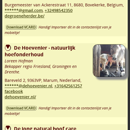
Burgemeester van Ackerestraat 11
,
8680
,
Bovekerke
,
Belgium,
******@gmail.com
,
+32498542350
degroeneherder.be/
Handig! Importeer dit in de contactenlijst van je
Download VCARD
mobieltje!
De Hoevenier - natuurlijk
hoefonderhoud
Loreen Hofman
Bekapper regio Friesland, Groningen en
Drenthe.
Bareveld 2
,
9363VP
,
Marum
,
Nederland,
******@dehoevenier.nl
,
+31642561257
facebook
dehoevenier.nl/
Handig! Importeer dit in de contactenlijst van je
Download VCARD
mobieltje!
De jong natural hoof care