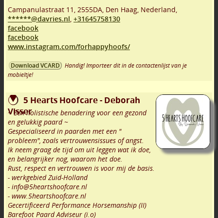
Campanulastraat 11
,
2555DA
,
Den Haag
,
Nederland,
******@davries.nl
,
+31645758130
facebook
facebook
www.instagram.com/forhappyhoofs/
Handig! Importeer dit in de contactenlijst van je
Download VCARD
mobieltje!
5 Hearts Hoofcare - Deborah
Visser
~ Een holistische benadering voor een gezond
en gelukkig paard ~
Gespecialiseerd in paarden met een "
probleem", zoals vertrouwensissues of angst.
Ik neem graag de tijd om uit leggen wat ik doe,
en belangrijker nog, waarom het doe.
Rust, respect en vertrouwen is voor mij de basis.
- werkgebied Zuid-Holland
- info@5heartshoofcare.nl
- www.5heartshoofcare.nl
Gecertificeerd Performance Horsemanship (II)
Barefoot Paard Adviseur (i.o)