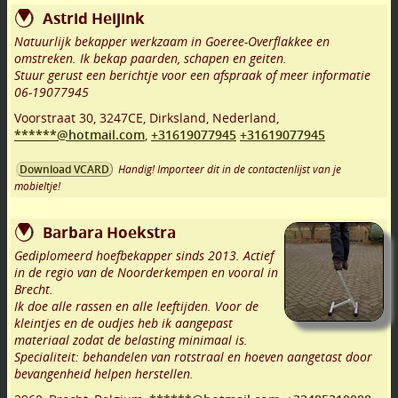
Astrid Heijink
Natuurlijk bekapper werkzaam in Goeree-Overflakkee en
omstreken. Ik bekap paarden, schapen en geiten.
Stuur gerust een berichtje voor een afspraak of meer informatie
06-19077945
Voorstraat 30
,
3247CE
,
Dirksland
,
Nederland,
******@hotmail.com
,
+31619077945
+31619077945
Handig! Importeer dit in de contactenlijst van je
Download VCARD
mobieltje!
Barbara Hoekstra
Gediplomeerd hoefbekapper sinds 2013. Actief
in de regio van de Noorderkempen en vooral in
Brecht.
Ik doe alle rassen en alle leeftijden. Voor de
kleintjes en de oudjes heb ik aangepast
materiaal zodat de belasting minimaal is.
Specialiteit: behandelen van rotstraal en hoeven aangetast door
bevangenheid helpen herstellen.