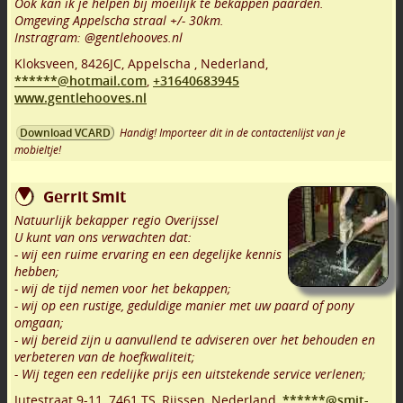
Ook kan ik je helpen bij moeilijk te bekappen paarden.
Omgeving Appelscha straal +/- 30km.
Instragram: @gentlehooves.nl
Kloksveen
,
8426JC
,
Appelscha
,
Nederland,
******@hotmail.com
,
+31640683945
www.gentlehooves.nl
Handig! Importeer dit in de contactenlijst van je
Download VCARD
mobieltje!
Gerrit Smit
Natuurlijk bekapper regio Overijssel
U kunt van ons verwachten dat:
- wij een ruime ervaring en een degelijke kennis
hebben;
- wij de tijd nemen voor het bekappen;
- wij op een rustige, geduldige manier met uw paard of pony
omgaan;
- wij bereid zijn u aanvullend te adviseren over het behouden en
verbeteren van de hoefkwaliteit;
- Wij tegen een redelijke prijs een uitstekende service verlenen;
Jutestraat 9-11
,
7461 TS
,
Rijssen
,
Nederland,
******@smit-