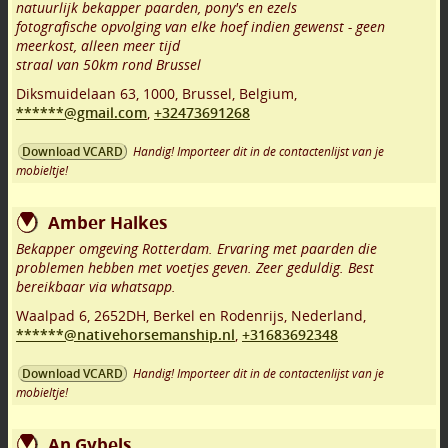
natuurlijk bekapper paarden, pony's en ezels
fotografische opvolging van elke hoef indien gewenst - geen
meerkost, alleen meer tijd
straal van 50km rond Brussel
Diksmuidelaan 63
,
1000
,
Brussel
,
Belgium,
******@gmail.com
,
+32473691268
Handig! Importeer dit in de contactenlijst van je
Download VCARD
mobieltje!
Amber Halkes
Bekapper omgeving Rotterdam. Ervaring met paarden die
problemen hebben met voetjes geven. Zeer geduldig. Best
bereikbaar via whatsapp.
Waalpad 6
,
2652DH
,
Berkel en Rodenrijs
,
Nederland,
******@nativehorsemanship.nl
,
+31683692348
Handig! Importeer dit in de contactenlijst van je
Download VCARD
mobieltje!
An Gybels