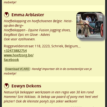
mobieltje!
Emma Arblaster
Hoefbekapping en hoefschoenen Belgie: Heist-
op-den-Berg+
Hoefbekappen - Equine Fusion jogging shoes,
EasyBoot Epic en Glove - Advies
Ook voor ezelhoeven.
Roggeveldenstraat 118
,
2223
,
Schriek
,
Belgium,
,
+32473882754
www.hoefzorg.be/
facebook
Handig! Importeer dit in de contactenlijst van je
Download VCARD
mobieltje!
Eowyn Dekens
Natuurlijk bekapper werkzaam in een regio van 30 km rond
Hamme/ Sint Niklaas. Ik bekap uw paard of pony met heel veel
plezier! Ook de kleinste pony’s zijn zeker welkom!