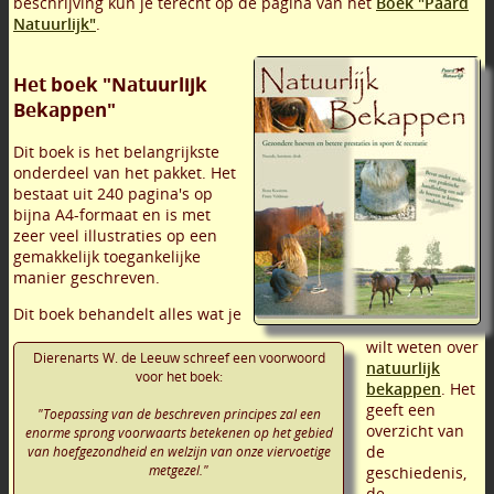
beschrijving kun je terecht op de pagina van het
Boek "Paard
Natuurlijk"
.
Het boek "Natuurlijk
Bekappen"
Dit boek is het belangrijkste
onderdeel van het pakket. Het
bestaat uit 240 pagina's op
bijna A4-formaat en is met
zeer veel illustraties op een
gemakkelijk toegankelijke
manier geschreven.
Dit boek behandelt alles wat je
wilt weten over
Dierenarts W. de Leeuw schreef een voorwoord
natuurlijk
voor het boek:
bekappen
. Het
geeft een
"Toepassing van de beschreven principes zal een
overzicht van
enorme sprong voorwaarts betekenen op het gebied
de
van hoefgezondheid en welzijn van onze viervoetige
metgezel."
geschiedenis,
de