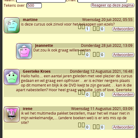
Tekens over:
martine
Woensdag 20 Juli 2022, 05:55
is deze cursus ook zinvol voor het bekappen van ezels?
1
0
Jeannette
Donderdag 28 Juli 2022, 13:09
Dat zou ik ook graag willen weten
0
0
Geerteke Kroes
Donderdag 12 Augustus 2021, 16:48
Hallo hallo.... een aantal jaren geleden met veel plezier de cursus
gedaan en wil graag een opfrisser. . .er is echter nergens plaats
op dit moment en blijk ik de DVD kwijt te zijn geraakt. . . kan ik die
apart nabestellen? Hoor heel graag van jullie. Lots of love, Geerteke
0
0
irene
Woensdag 11 Augustus 2021, 03:09
ik wil het multimedia pakket bestellen, maar het wil maar niet in
mijn winkelmandje,.... (andere boeken wel) is er iets mis op de
site?
0
0