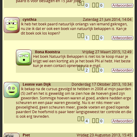
paard is voor beslagen en 15 jaar jong.
0
0
cynthia
Zaterdag 21 Juni 2014, 14:04
Ik heb het boek paard natuurlijk onlangs van iemand gekregen,
nu zie ik dat er ook een boek van natuurlijk bekappen is. Kan je
dit boek ook los kopen?
1
0
Ilona Kooistra
Vrijdag 27 Maart 2015, 12:49
Het boek Natuurlijk Bekappen is niet los te koop maar je
krijgt wel een korting als je het boek PN al hebt. Het beste
kun je even contact opnemen via e-mail.
2
0
Leonie van Dijk
Donderdag 17 Oktober 2013, 10:34
Ik bekap na de cursus gevolgd te hebben in 2008 al mijn paarden
(5) zelf en het is geweldig om te zien hoe de hoeven goed zijn
geworden. Sommige hoeven waren al goed, andere hadden erge
scheuren en een paar waren gevoelig. Nu is er niks meer van
gevoeligheid, geen scheuren meer, goede voeten en goed lopende
paarden! De hoefsmid is paar keer langsgeweest ter controle en die
is ook erg tevreden.
4
0
Piet
Vrijdag 23 Augustus 2013, 15:45