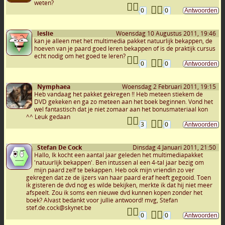
weten?
0
0
leslie
Woensdag 10 Augustus 2011, 19:46
kan je alleen met het multimedia pakket natuurlijk bekappen, de
hoeven van je paard goed leren bekappen of is de praktijk cursus
echt nodig om het goed te leren?
0
0
Nymphaea
Woensdag 2 Februari 2011, 19:15
Heb vandaag het pakket gekregen !! Heb meteen stiekem de
DVD gekeken en ga zo meteen aan het boek beginnen. Vond het
wel fantastisch dat je niet zomaar aan het bonusmateriaal kon
^^ Leuk gedaan
3
0
Stefan De Cock
Dinsdag 4 Januari 2011, 21:50
Hallo, Ik kocht een aantal jaar geleden het multimediapakket
'natuurlijk bekappen'. Ben intussen al een 4-tal jaar bezig om
mijn paard zelf te bekappen. Heb ook mijn vriendin zo ver
gekregen dat ze de ijzers van haar paard eraf heeft gegooid. Toen
ik gisteren de dvd nog es wilde bekijken, merkte ik dat hij niet meer
afspeelt. Zou ik soms een nieuwe dvd kunnen kopen zonder het
boek? Alvast bedankt voor jullie antwoord! mvg, Stefan
stef.de.cock@skynet.be
0
0