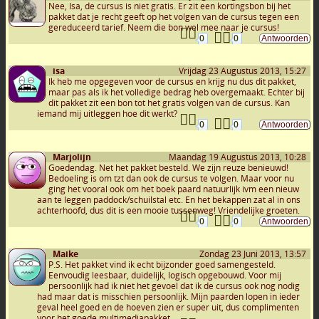
Nee, Isa, de cursus is niet gratis. Er zit een kortingsbon bij het
pakket dat je recht geeft op het volgen van de cursus tegen een
gereduceerd tarief. Neem die bon wel mee naar je cursus!
0
0
isa
Vrijdag 23 Augustus 2013, 15:27
Ik heb me opgegeven voor de cursus en krijg nu dus dit pakket,
maar pas als ik het volledige bedrag heb overgemaakt. Echter bij
dit pakket zit een bon tot het gratis volgen van de cursus. Kan
iemand mij uitleggen hoe dit werkt?
0
0
Marjolijn
Maandag 19 Augustus 2013, 10:28
Goedendag. Net het pakket besteld. We zijn reuze benieuwd!
Bedoeling is om tzt dan ook de cursus te volgen. Maar voor nu
ging het vooral ook om het boek paard natuurlijk ivm een nieuw
aan te leggen paddock/schuilstal etc. En het bekappen zat al in ons
achterhoofd, dus dit is een mooie tussenweg! Vriendelijke groeten.
0
0
Maike
Zondag 23 Juni 2013, 13:57
P.S. Het pakket vind ik echt bijzonder goed samengesteld.
Eenvoudig leesbaar, duidelijk, logisch opgebouwd. Voor mij
persoonlijk had ik niet het gevoel dat ik de cursus ook nog nodig
had maar dat is misschien persoonlijk. Mijn paarden lopen in ieder
geval heel goed en de hoeven zien er super uit, dus complimenten
voor het goede multimediapakket