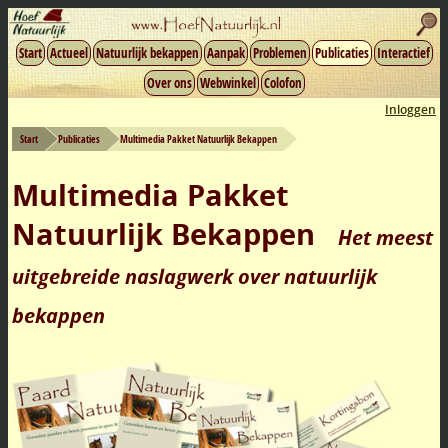
Start
Actueel
Natuurlijk bekappen
Aanpak
Problemen
Publicaties
Interactief
Over ons
Webwinkel
Colofon
Inloggen
Start
Publicaties
Multimedia Pakket Natuurlijk Bekappen
Multimedia Pakket
Natuurlijk Bekappen
Het meest
uitgebreide naslagwerk over natuurlijk
bekappen