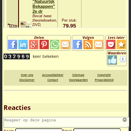
Delen
Volgen
Lees later
Waarderen
1
Over ons
Accountbeheer
Sitemap
Copyright
Disclaimer
Contact
Voorwaarden
Privacybeleid
Reacties
Naam:
Email: