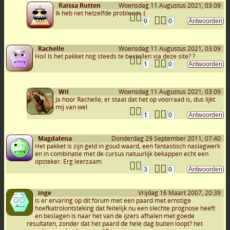
Raïssa Rutten
Woensdag 11 Augustus 2021, 03:09
Ik heb net hetzelfde probleem :(
0
0
Rachelle
Woensdag 11 Augustus 2021, 03:09
Hoi! Is het pakket nog steeds te bestellen via deze site? ?
1
0
Wil
Woensdag 11 Augustus 2021, 03:09
Ja hoor Rachelle, er staat dat het op voorraad is, dus lijkt
mij van wel.
1
0
Magdalena
Donderdag 29 September 2011, 07:40
Het pakket is zijn geld in goud waard, een fantastisch naslagwerk
en in combinatie met de cursus natuurlijk bekappen echt een
opsteker. Erg leerzaam
3
0
inge
Vrijdag 16 Maart 2007, 20:39
is er ervaring op dit forum met een paard met ernstige
hoefkatrolontsteking dat feitelijk nu een slechte prognose heeft
en beslagen is naar het van de ijzers afhalen met goede
resultaten, zonder dat het paard de hele dag buiten loopt? het