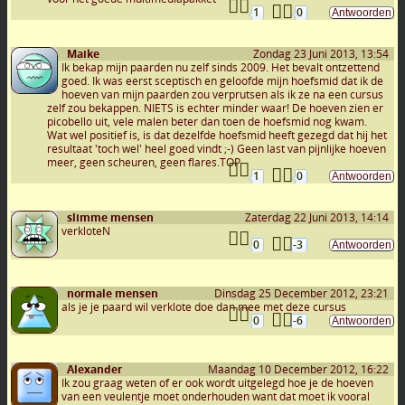
1
0
Maike
Zondag 23 Juni 2013, 13:54
Ik bekap mijn paarden nu zelf sinds 2009. Het bevalt ontzettend
goed. Ik was eerst sceptisch en geloofde mijn hoefsmid dat ik de
hoeven van mijn paarden zou verprutsen als ik ze na een cursus
zelf zou bekappen. NIETS is echter minder waar! De hoeven zien er
picobello uit, vele malen beter dan toen de hoefsmid nog kwam.
Wat wel positief is, is dat dezelfde hoefsmid heeft gezegd dat hij het
resultaat 'toch wel' heel goed vindt ;-) Geen last van pijnlijke hoeven
meer, geen scheuren, geen flares.TOP
1
0
slimme mensen
Zaterdag 22 Juni 2013, 14:14
verkloteN
0
-3
normale mensen
Dinsdag 25 December 2012, 23:21
als je je paard wil verklote doe dan mee met deze cursus
0
-6
Alexander
Maandag 10 December 2012, 16:22
Ik zou graag weten of er ook wordt uitgelegd hoe je de hoeven
van een veulentje moet onderhouden want dat moet ik vooral