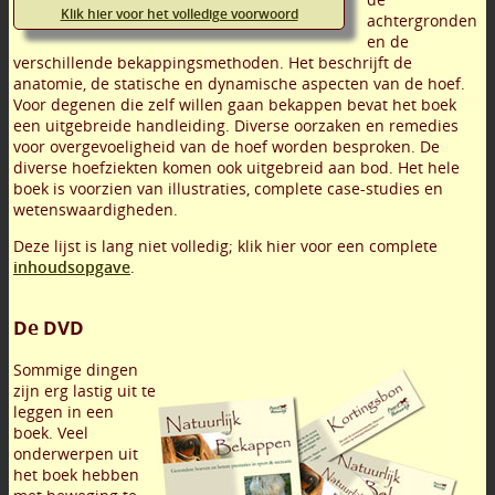
Klik hier voor het volledige voorwoord
achtergronden
en de
verschillende bekappingsmethoden. Het beschrijft de
anatomie, de statische en dynamische aspecten van de hoef.
Voor degenen die zelf willen gaan bekappen bevat het boek
een uitgebreide handleiding. Diverse oorzaken en remedies
voor overgevoeligheid van de hoef worden besproken. De
diverse hoefziekten komen ook uitgebreid aan bod. Het hele
boek is voorzien van illustraties, complete case-studies en
wetenswaardigheden.
Deze lijst is lang niet volledig; klik hier voor een complete
inhoudsopgave
.
De DVD
Sommige dingen
zijn erg lastig uit te
leggen in een
boek. Veel
onderwerpen uit
het boek hebben