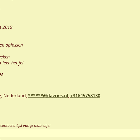
)
ds 2019
men oplossen
weken
 leer het je!
PA
g
,
Nederland,
******@davries.nl
,
+31645758130
contactenlijst van je mobieltje!