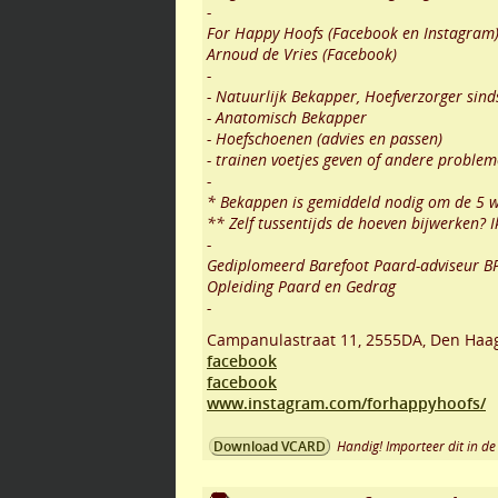
-
For Happy Hoofs (Facebook en Instagram
Arnoud de Vries (Facebook)
-
- Natuurlijk Bekapper, Hoefverzorger sin
- Anatomisch Bekapper
- Hoefschoenen (advies en passen)
- trainen voetjes geven of andere proble
-
* Bekappen is gemiddeld nodig om de 5 
** Zelf tussentijds de hoeven bijwerken? Ik
-
Gediplomeerd Barefoot Paard-adviseur B
Opleiding Paard en Gedrag
-
Campanulastraat 11
,
2555DA
,
Den Haa
facebook
facebook
www.instagram.com/forhappyhoofs/
Handig! Importeer dit in de 
Download VCARD