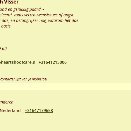
h Visser
zond en gelukkig paard ~
leem", zoals vertrouwensissues of angst.
k doe, en belangrijker nog, waarom het doe.
 basis.
(II)
heartshoofcare.nl
,
+31641215006
contactenlijst van je mobieltje!
anderen
Nederland,
,
+31647179658