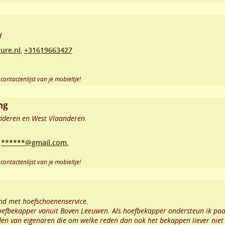
d
ure.nl
,
+31619663427
contactenlijst van je mobieltje!
ng
nderen en West Vlaanderen.
,
******@gmail.com
,
contactenlijst van je mobieltje!
nd met hoefschoenenservice.
hoefbekapper vanuit Boven Leeuwen. Als hoefbekapper ondersteun ik paa
n van eigenaren die om welke reden dan ook het bekappen liever niet z