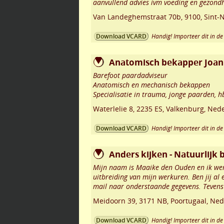
aanvullend advies ivm voeding en gezondh
Van Landeghemstraat 70b
,
9100
,
Sint-N
Handig! Importeer dit in de 
Download VCARD
Anatomisch bekapper Joann
Barefoot paardadviseur
Anatomisch en mechanisch bekappen
Specialisatie in trauma, jonge paarden, h
Waterlelie 8
,
2235 ES
,
Valkenburg
,
Nede
Handig! Importeer dit in de 
Download VCARD
Anders kijken - Natuurlijk
Mijn naam is Maaike den Ouden en ik werk
uitbreiding van mijn werkuren. Ben jij al 
mail naar onderstaande gegevens. Tevens
Meidoorn 39
,
3171 NB
,
Poortugaal
,
Ned
Handig! Importeer dit in de 
Download VCARD