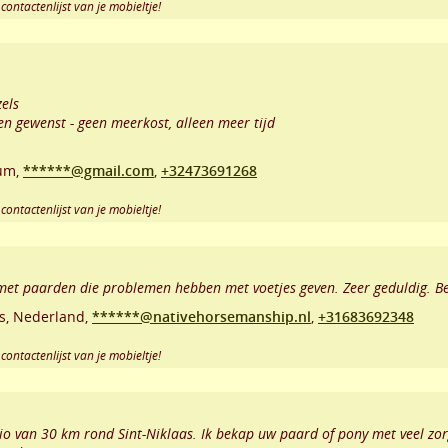
contactenlijst van je mobieltje!
els
ien gewenst - geen meerkost, alleen meer tijd
um,
******@gmail.com
,
+32473691268
contactenlijst van je mobieltje!
et paarden die problemen hebben met voetjes geven. Zeer geduldig. Be
s
,
Nederland,
******@nativehorsemanship.nl
,
+31683692348
contactenlijst van je mobieltje!
o van 30 km rond Sint-Niklaas. Ik bekap uw paard of pony met veel zorg