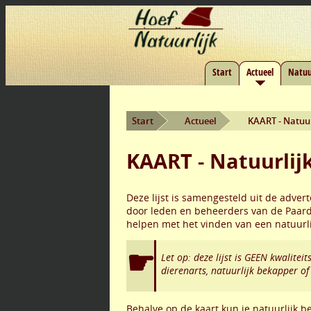
Start
Actueel
Natuu
Start
Actueel
KAART - Natuu
KAART - Natuurlij
Deze lijst is samengesteld uit de advert
door leden en beheerders van de Paard
helpen met het vinden van een natuurl
Let op: deze lijst is GEEN kwalite
dierenarts, natuurlijk bekapper of
Behalve op de kaart kun je natuurlijk 