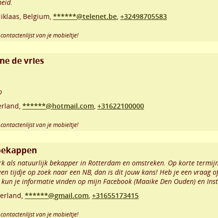
eid.
iklaas
,
Belgium,
******@telenet.be
,
+32498705583
contactenlijst van je mobieltje!
e de vries
b
rland,
******@hotmail.com
,
+31622100000
contactenlijst van je mobieltje!
 bekappen
 als natuurlijk bekapper in Rotterdam en omstreken. Op korte termijn 
een tijdje op zoek naar een NB, dan is dit jouw kans! Heb je een vraag o
 kun je informatie vinden op mijn Facebook (Maaike Den Ouden) en In
erland,
******@gmail.com
,
+31655173415
contactenlijst van je mobieltje!