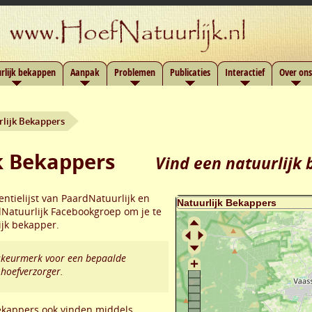
rlijk bekappen
Aanpak
Problemen
Publicaties
Interactief
Over ons
rlijk Bekappers
k Bekappers
Vind een natuurlijk
entielijst van PaardNatuurlijk en
Natuurlijk Facebookgroep om je te
ijk bekapper.
itskeurmerk voor een bepaalde
 hoefverzorger.
bekappers ook vinden middels