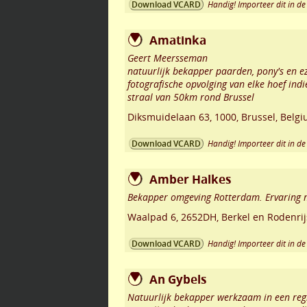
Handig! Importeer dit in de 
Download VCARD
Amatinka
Geert Meersseman
natuurlijk bekapper paarden, pony's en ez
fotografische opvolging van elke hoef ind
straal van 50km rond Brussel
Diksmuidelaan 63
,
1000
,
Brussel
,
Belgi
Handig! Importeer dit in de 
Download VCARD
Amber Halkes
Bekapper omgeving Rotterdam. Ervaring m
Waalpad 6
,
2652DH
,
Berkel en Rodenrij
Handig! Importeer dit in de 
Download VCARD
An Gybels
Natuurlijk bekapper werkzaam in een regi