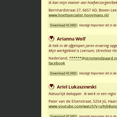
Ik kan mijn manier van hoefverzorgen/bek
Bernhardstraat 27
,
6657 AD
,
Boven-Le
www.hoefspecialist-hooymans.nl/
Handig! Importeer dit in de 
Download VCARD
Arianna Wolf
Ik heb in de afgelopen jaren ervaring o
Mijn werkgebied is Leersum, Utrechtse He
Nederland,
******@stromendpaard.n
facebook
Handig! Importeer dit in de 
Download VCARD
Ariel Lukaszewski
Natuurlijk bekapper. Ik werk in een regio
Pater van de Elsenstraat
,
5254 JG
,
Haar
www.youtube.com/watch?v=u9yb8un
Handig! Importeer dit in de 
Download VCARD