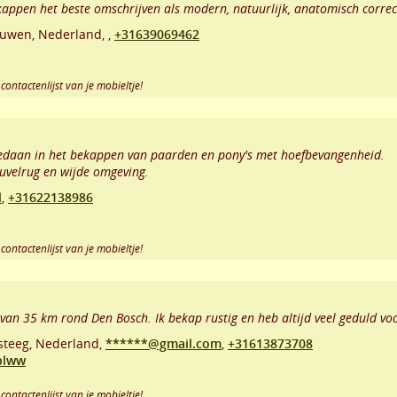
appen het beste omschrijven als modern, natuurlijk, anatomisch correc
euwen
,
Nederland,
,
+31639069462
contactenlijst van je mobieltje!
pgedaan in het bekappen van paarden en pony's met hoefbevangenheid.
uvelrug en wijde omgeving.
l
,
+31622138986
contactenlijst van je mobieltje!
 van 35 km rond Den Bosch. Ik bekap rustig en heb altijd veel geduld v
steeg
,
Nederland,
******@gmail.com
,
+31613873708
plww
contactenlijst van je mobieltje!