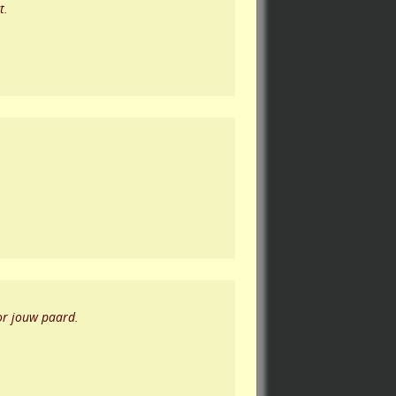
t.
oor jouw paard.