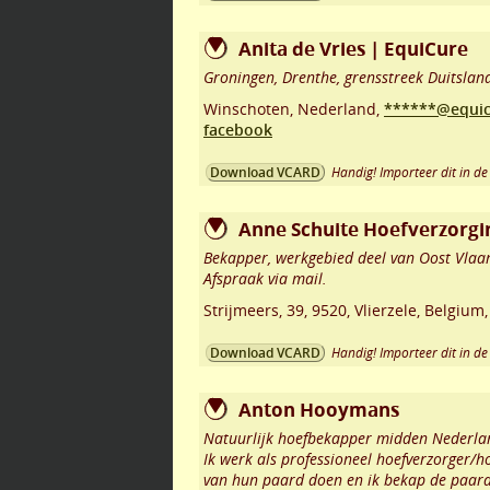
Anita de Vries | EquiCure
Groningen, Drenthe, grensstreek Duitslan
Winschoten
,
Nederland,
******@equic
facebook
Handig! Importeer dit in de 
Download VCARD
Anne Schuite Hoefverzorgi
Bekapper, werkgebied deel van Oost Vlaa
Afspraak via mail.
Strijmeers, 39
,
9520
,
Vlierzele
,
Belgium
Handig! Importeer dit in de 
Download VCARD
Anton Hooymans
Natuurlijk hoefbekapper midden Nederla
Ik werk als professioneel hoefverzorger/
van hun paard doen en ik bekap de paarde