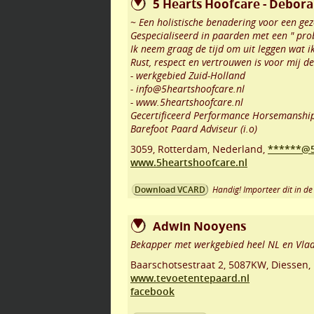
5 Hearts Hoofcare - Debora
~ Een holistische benadering voor een ge
Gespecialiseerd in paarden met een " prob
Ik neem graag de tijd om uit leggen wat i
Rust, respect en vertrouwen is voor mij de
- werkgebied Zuid-Holland
- info@5heartshoofcare.nl
- www.5heartshoofcare.nl
Gecertificeerd Performance Horsemanship 
Barefoot Paard Adviseur (i.o)
3059
,
Rotterdam
,
Nederland,
******@5
www.5heartshoofcare.nl
Handig! Importeer dit in de 
Download VCARD
Adwin Nooyens
Bekapper met werkgebied heel NL en Vla
Baarschotsestraat 2
,
5087KW
,
Diessen
,
www.tevoetentepaard.nl
facebook