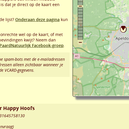
is dat je direct op de kaart een
de lijst?
Onderaan deze pagina
kun
 onrechte wel op de kaart, of met
 bevindingen kwijt? Neem dan
PaardNatuurlijk Facebook-groep
.
e spam-bots met de e-mailadressen
dressen alleen zichtbaar wanneer je
 de VCARD-gegevens.
or Happy Hoofs
 +31645758130
anvraag)