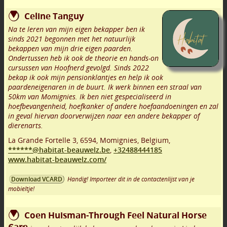
Celine Tanguy
Na te leren van mijn eigen bekapper ben ik
sinds 2021 begonnen met het natuurlijk
bekappen van mijn drie eigen paarden.
Ondertussen heb ik ook de theorie en hands-on
cursussen van Hoofnerd gevolgd. Sinds 2022
bekap ik ook mijn pensionklantjes en help ik ook
paardeneigenaren in de buurt. Ik werk binnen een straal van
50km van Momignies. Ik ben niet gespecialiseerd in
hoefbevangenheid, hoefkanker of andere hoefaandoeningen en zal
in geval hiervan doorverwijzen naar een andere bekapper of
dierenarts.
La Grande Fortelle 3
,
6594
,
Momignies
,
Belgium,
******@habitat-beauwelz.be
,
+32488444185
www.habitat-beauwelz.com/
Handig! Importeer dit in de contactenlijst van je
Download VCARD
mobieltje!
Coen Huisman-Through Feel Natural Horse
Care