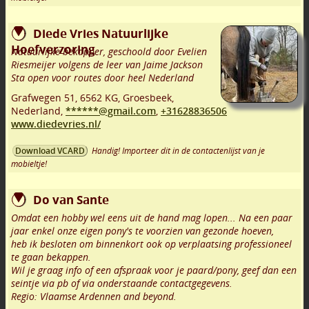
Diede Vries Natuurlijke
Hoefverzoring
Natuurlijke bekapper, geschoold door Evelien
Riesmeijer volgens de leer van Jaime Jackson
Sta open voor routes door heel Nederland
Grafwegen 51
,
6562 KG
,
Groesbeek
,
Nederland,
******@gmail.com
,
+31628836506
www.diedevries.nl/
Handig! Importeer dit in de contactenlijst van je
Download VCARD
mobieltje!
Do van Sante
Omdat een hobby wel eens uit de hand mag lopen... Na een paar
jaar enkel onze eigen pony's te voorzien van gezonde hoeven,
heb ik besloten om binnenkort ook op verplaatsing professioneel
te gaan bekappen.
Wil je graag info of een afspraak voor je paard/pony, geef dan een
seintje via pb of via onderstaande contactgegevens.
Regio: Vlaamse Ardennen and beyond.