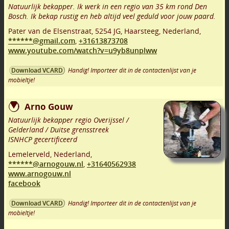
Natuurlijk bekapper. Ik werk in een regio van 35 km rond Den
Bosch. Ik bekap rustig en heb altijd veel geduld voor jouw paard.
Pater van de Elsenstraat
,
5254 JG
,
Haarsteeg
,
Nederland,
******@gmail.com
,
+31613873708
www.youtube.com/watch?v=u9yb8unplww
Handig! Importeer dit in de contactenlijst van je
Download VCARD
mobieltje!
Arno Gouw
Natuurlijk bekapper regio Overijssel /
Gelderland / Duitse grensstreek
ISNHCP gecertificeerd
Lemelerveld
,
Nederland,
******@arnogouw.nl
,
+31640562938
www.arnogouw.nl
facebook
Handig! Importeer dit in de contactenlijst van je
Download VCARD
mobieltje!