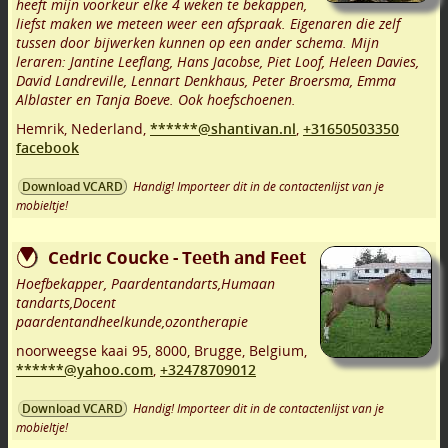
heeft mijn voorkeur elke 4 weken te bekappen,
liefst maken we meteen weer een afspraak. Eigenaren die zelf
tussen door bijwerken kunnen op een ander schema. Mijn
leraren: Jantine Leeflang, Hans Jacobse, Piet Loof, Heleen Davies,
David Landreville, Lennart Denkhaus, Peter Broersma, Emma
Alblaster en Tanja Boeve. Ook hoefschoenen.
Hemrik
,
Nederland,
******@shantivan.nl
,
+31650503350
facebook
Handig! Importeer dit in de contactenlijst van je
Download VCARD
mobieltje!
Cedric Coucke - Teeth and Feet
Hoefbekapper, Paardentandarts,Humaan
tandarts,Docent
paardentandheelkunde,ozontherapie
noorweegse kaai 95
,
8000
,
Brugge
,
Belgium,
******@yahoo.com
,
+32478709012
Handig! Importeer dit in de contactenlijst van je
Download VCARD
mobieltje!