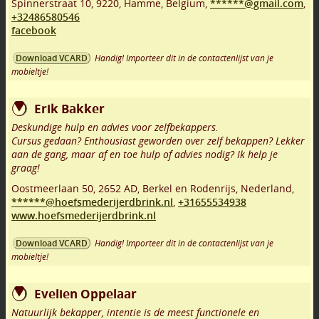
Spinnerstraat 10
,
9220
,
Hamme
,
Belgium,
******@gmail.com
,
+32486580546
facebook
Handig! Importeer dit in de contactenlijst van je
Download VCARD
mobieltje!
Erik Bakker
Deskundige hulp en advies voor zelfbekappers.
Cursus gedaan? Enthousiast geworden over zelf bekappen? Lekker
aan de gang, maar af en toe hulp of advies nodig? Ik help je
graag!
Oostmeerlaan 50
,
2652 AD
,
Berkel en Rodenrijs
,
Nederland,
******@hoefsmederijerdbrink.nl
,
+31655534938
www.hoefsmederijerdbrink.nl
Handig! Importeer dit in de contactenlijst van je
Download VCARD
mobieltje!
Evelien Oppelaar
Natuurlijk bekapper, intentie is de meest functionele en