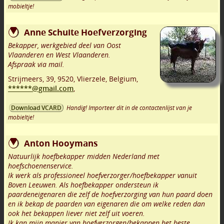
mobieltje!
Anne Schuite Hoefverzorging
Bekapper, werkgebied deel van Oost
Vlaanderen en West Vlaanderen.
Afspraak via mail.
Strijmeers, 39
,
9520
,
Vlierzele
,
Belgium,
******@gmail.com
,
Handig! Importeer dit in de contactenlijst van je
Download VCARD
mobieltje!
Anton Hooymans
Natuurlijk hoefbekapper midden Nederland met
hoefschoenenservice.
Ik werk als professioneel hoefverzorger/hoefbekapper vanuit
Boven Leeuwen. Als hoefbekapper ondersteun ik
paardeneigenaren die zelf de hoefverzorging van hun paard doen
en ik bekap de paarden van eigenaren die om welke reden dan
ook het bekappen liever niet zelf uit voeren.
Ik kan mijn manier van hoefverzorgen/bekappen het beste