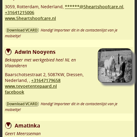
3059
,
Rotterdam
,
Nederland,
******@5heartshoofcare.nl
,
+31641215006
www.5heartshoofcare.nl
Handig! Importeer dit in de contactenlijst van je
Download VCARD
mobieltje!
Adwin Nooyens
Bekapper met werkgebied heel NL en
Vlaanderen
Baarschotsestraat 2
,
5087KW
,
Diessen
,
Nederland,
,
+31647179658
www.tevoetentepaard.nl
facebook
Handig! Importeer dit in de contactenlijst van je
Download VCARD
mobieltje!
Amatinka
Geert Meersseman