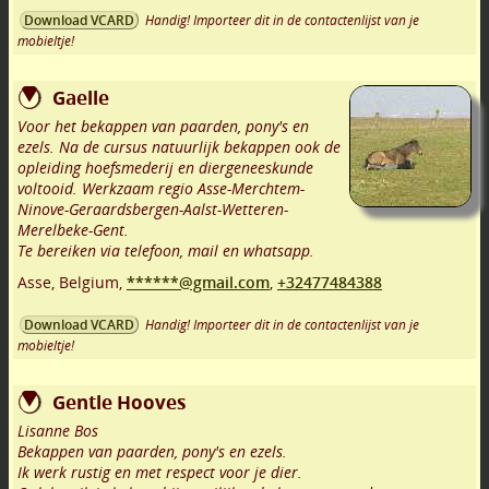
Handig! Importeer dit in de contactenlijst van je
Download VCARD
mobieltje!
Gaelle
Voor het bekappen van paarden, pony's en
ezels. Na de cursus natuurlijk bekappen ook de
opleiding hoefsmederij en diergeneeskunde
voltooid. Werkzaam regio Asse-Merchtem-
Ninove-Geraardsbergen-Aalst-Wetteren-
Merelbeke-Gent.
Te bereiken via telefoon, mail en whatsapp.
Asse
,
Belgium,
******@gmail.com
,
+32477484388
Handig! Importeer dit in de contactenlijst van je
Download VCARD
mobieltje!
Gentle Hooves
Lisanne Bos
Bekappen van paarden, pony's en ezels.
Ik werk rustig en met respect voor je dier.