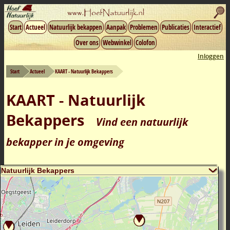
Start
Actueel
Natuurlijk bekappen
Aanpak
Problemen
Publicaties
Interactief
Over ons
Webwinkel
Colofon
Inloggen
Start
Actueel
KAART - Natuurlijk Bekappers
KAART - Natuurlijk
Bekappers
Vind een natuurlijk
bekapper in je omgeving