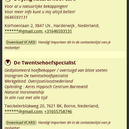
Voor al u natuurlijke bekappingen!
Voor meer info kunt u mij altijd bellen!
0646593131
Korhoenlaan 2
,
3847 LN
,
Harderwijk
,
Nederland,
******@gmail.com
,
+31646593131
Handig! Importeer dit in de contactenlijst van je
Download VCARD
mobieltje!
De Twentsehoefspecialist
Gediplomeerd hoefbekapper / overtuigd van blote voeten
Instagram De twentsehoefspecialist
Werkgebied: Overijssel/oostnederland
Opleiding : Aeres Hippisch Centrum Barneveld
Natural Horsmanship
In alle rust met alle tijd
Twickelerblokweg 20
,
7621 BK
,
Borne
,
Nederland,
******@gmail.com
,
+31655758746
Handig! Importeer dit in de contactenlijst van je
Download VCARD
mobieltje!