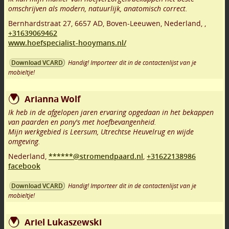
omschrijven als modern, natuurlijk, anatomisch correct.
Bernhardstraat 27
,
6657 AD
,
Boven-Leeuwen
,
Nederland,
,
+31639069462
www.hoefspecialist-hooymans.nl/
Handig! Importeer dit in de contactenlijst van je
Download VCARD
mobieltje!
Arianna Wolf
Ik heb in de afgelopen jaren ervaring opgedaan in het bekappen
van paarden en pony's met hoefbevangenheid.
Mijn werkgebied is Leersum, Utrechtse Heuvelrug en wijde
omgeving.
Nederland,
******@stromendpaard.nl
,
+31622138986
facebook
Handig! Importeer dit in de contactenlijst van je
Download VCARD
mobieltje!
Ariel Lukaszewski