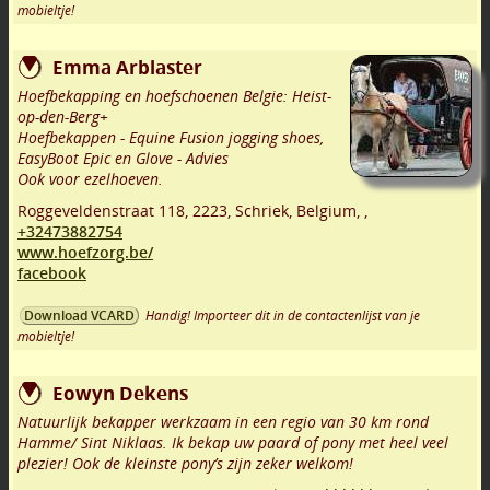
mobieltje!
Emma Arblaster
Hoefbekapping en hoefschoenen Belgie: Heist-
op-den-Berg+
Hoefbekappen - Equine Fusion jogging shoes,
EasyBoot Epic en Glove - Advies
Ook voor ezelhoeven.
Roggeveldenstraat 118
,
2223
,
Schriek
,
Belgium,
,
+32473882754
www.hoefzorg.be/
facebook
Handig! Importeer dit in de contactenlijst van je
Download VCARD
mobieltje!
Eowyn Dekens
Natuurlijk bekapper werkzaam in een regio van 30 km rond
Hamme/ Sint Niklaas. Ik bekap uw paard of pony met heel veel
plezier! Ook de kleinste pony’s zijn zeker welkom!