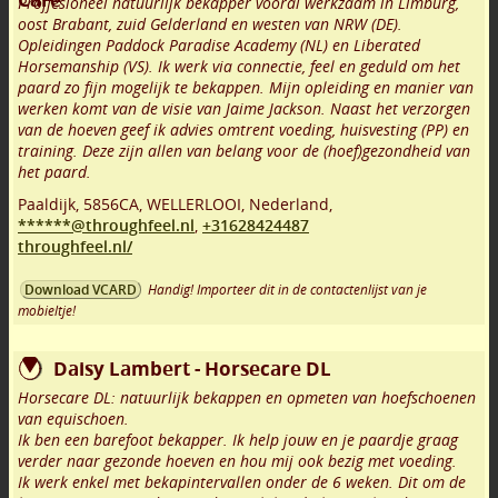
Proffesioneel natuurlijk bekapper vooral werkzaam in Limburg,
oost Brabant, zuid Gelderland en westen van NRW (DE).
Opleidingen Paddock Paradise Academy (NL) en Liberated
Horsemanship (VS). Ik werk via connectie, feel en geduld om het
paard zo fijn mogelijk te bekappen. Mijn opleiding en manier van
werken komt van de visie van Jaime Jackson. Naast het verzorgen
van de hoeven geef ik advies omtrent voeding, huisvesting (PP) en
training. Deze zijn allen van belang voor de (hoef)gezondheid van
het paard.
Paaldijk
,
5856CA
,
WELLERLOOI
,
Nederland,
******@throughfeel.nl
,
+31628424487
throughfeel.nl/
Handig! Importeer dit in de contactenlijst van je
Download VCARD
mobieltje!
Daisy Lambert - Horsecare DL
Horsecare DL: natuurlijk bekappen en opmeten van hoefschoenen
van equischoen.
Ik ben een barefoot bekapper. Ik help jouw en je paardje graag
verder naar gezonde hoeven en hou mij ook bezig met voeding.
Ik werk enkel met bekapintervallen onder de 6 weken. Dit om de