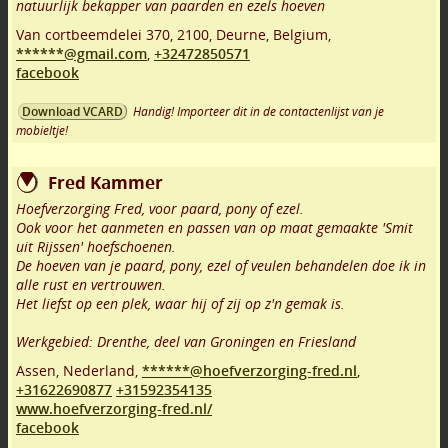
natuurlijk bekapper van paarden en ezels hoeven
Van cortbeemdelei 370
,
2100
,
Deurne
,
Belgium,
******@gmail.com
,
+32472850571
facebook
Handig! Importeer dit in de contactenlijst van je
Download VCARD
mobieltje!
Fred Kammer
Hoefverzorging Fred, voor paard, pony of ezel.
Ook voor het aanmeten en passen van op maat gemaakte 'Smit
uit Rijssen' hoefschoenen.
De hoeven van je paard, pony, ezel of veulen behandelen doe ik in
alle rust en vertrouwen.
Het liefst op een plek, waar hij of zij op z'n gemak is.
Werkgebied: Drenthe, deel van Groningen en Friesland
Assen
,
Nederland,
******@hoefverzorging-fred.nl
,
+31622690877
+31592354135
www.hoefverzorging-fred.nl/
facebook