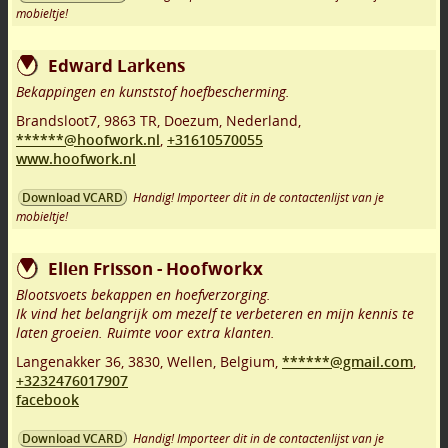
mobieltje!
Edward Larkens
Bekappingen en kunststof hoefbescherming.
Brandsloot7
,
9863 TR
,
Doezum
,
Nederland,
******@hoofwork.nl
,
+31610570055
www.hoofwork.nl
Handig! Importeer dit in de contactenlijst van je
Download VCARD
mobieltje!
Elien Frisson - Hoofworkx
Blootsvoets bekappen en hoefverzorging.
Ik vind het belangrijk om mezelf te verbeteren en mijn kennis te
laten groeien. Ruimte voor extra klanten.
Langenakker 36
,
3830
,
Wellen
,
Belgium,
******@gmail.com
,
+3232476017907
facebook
Handig! Importeer dit in de contactenlijst van je
Download VCARD