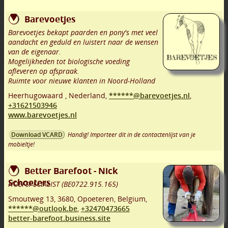
Barevoetjes
Barevoetjes bekapt paarden en pony's met veel
aandacht en geduld en luistert naar de wensen
van de eigenaar.
Mogelijkheden tot biologische voeding
afleveren op afspraak.
Ruimte voor nieuwe klanten in Noord-Holland
Heerhugowaard
,
Nederland,
******@barevoetjes.nl
,
+31621503946
www.barevoetjes.nl
Handig! Importeer dit in de contactenlijst van je
Download VCARD
mobieltje!
Better Barefoot - Nick
Schoeters
HOEFSPECIALIST (BE0722.915.165)
Smoutweg 13
,
3680
,
Opoeteren
,
Belgium,
******@outlook.be
,
+32470473665
better-barefoot.business.site