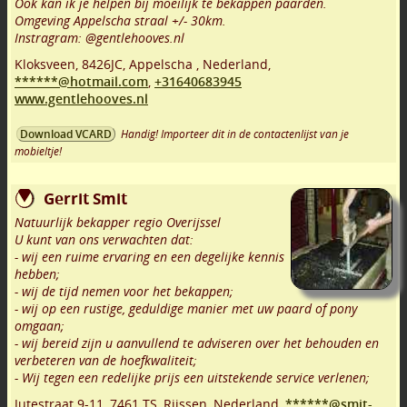
Ook kan ik je helpen bij moeilijk te bekappen paarden.
Omgeving Appelscha straal +/- 30km.
Instragram: @gentlehooves.nl
Kloksveen
,
8426JC
,
Appelscha
,
Nederland,
******@hotmail.com
,
+31640683945
www.gentlehooves.nl
Handig! Importeer dit in de contactenlijst van je
Download VCARD
mobieltje!
Gerrit Smit
Natuurlijk bekapper regio Overijssel
U kunt van ons verwachten dat:
- wij een ruime ervaring en een degelijke kennis
hebben;
- wij de tijd nemen voor het bekappen;
- wij op een rustige, geduldige manier met uw paard of pony
omgaan;
- wij bereid zijn u aanvullend te adviseren over het behouden en
verbeteren van de hoefkwaliteit;
- Wij tegen een redelijke prijs een uitstekende service verlenen;
Jutestraat 9-11
,
7461 TS
,
Rijssen
,
Nederland,
******@smit-