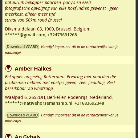
natuurlijk bekapper paarden, pony's en ezels
fotografische opvolging van elke hoef indien gewenst - geen
meerkost, alleen meer tijd
straal van 50km rond Brussel
Diksmuidelaan 63
,
1000
,
Brussel
,
Belgium,
******@gmail.com
,
+32473691268
Handig! Importeer dit in de contactenlijst van je
Download VCARD
mobieltje!
Amber Halkes
Bekapper omgeving Rotterdam. Ervaring met paarden die
problemen hebben met voetjes geven. Zeer geduldig. Best
bereikbaar via whatsapp.
Waalpad 6
,
2652DH
,
Berkel en Rodenrijs
,
Nederland,
******@nativehorsemanship.nl
,
+31683692348
Handig! Importeer dit in de contactenlijst van je
Download VCARD
mobieltje!
An Gybels