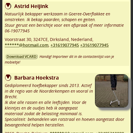
Astrid Heijink
Natuurlijk bekapper werkzaam in Goeree-Overflakkee en
omstreken. Ik bekap paarden, schapen en geiten.
Stuur gerust een berichtje voor een afspraak of meer informatie
06-19077945
Voorstraat 30
,
3247CE
,
Dirksland
,
Nederland,
******@hotmail.com
,
+31619077945
+31619077945
Handig! Importeer dit in de contactenlijst van je
Download VCARD
mobieltje!
Barbara Hoekstra
Gediplomeerd hoefbekapper sinds 2013. Actief
in de regio van de Noorderkempen en vooral in
Brecht.
Ik doe alle rassen en alle leeftijden. Voor de
kleintjes en de oudjes heb ik aangepast
materiaal zodat de belasting minimaal is.
Specialiteit: behandelen van rotstraal en hoeven aangetast door
bevangenheid helpen herstellen.