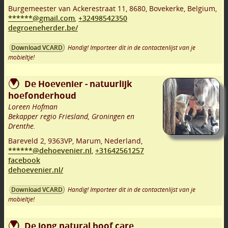
Burgemeester van Ackerestraat 11
,
8680
,
Bovekerke
,
Belgium,
******@gmail.com
,
+32498542350
degroeneherder.be/
Handig! Importeer dit in de contactenlijst van je
Download VCARD
mobieltje!
De Hoevenier - natuurlijk
hoefonderhoud
Loreen Hofman
Bekapper regio Friesland, Groningen en
Drenthe.
Bareveld 2
,
9363VP
,
Marum
,
Nederland,
******@dehoevenier.nl
,
+31642561257
facebook
dehoevenier.nl/
Handig! Importeer dit in de contactenlijst van je
Download VCARD
mobieltje!
De jong natural hoof care