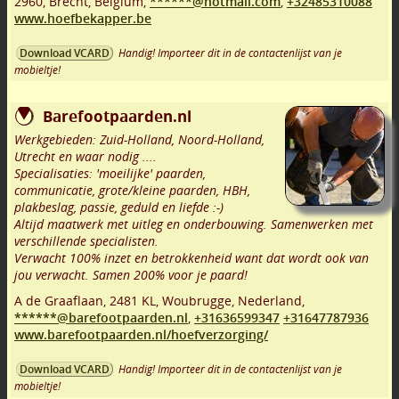
2960
,
Brecht
,
Belgium,
******@hotmail.com
,
+32485310088
www.hoefbekapper.be
Handig! Importeer dit in de contactenlijst van je
Download VCARD
mobieltje!
Barefootpaarden.nl
Werkgebieden: Zuid-Holland, Noord-Holland,
Utrecht en waar nodig ....
Specialisaties: 'moeilijke' paarden,
communicatie, grote/kleine paarden, HBH,
plakbeslag, passie, geduld en liefde :-)
Altijd maatwerk met uitleg en onderbouwing. Samenwerken met
verschillende specialisten.
Verwacht 100% inzet en betrokkenheid want dat wordt ook van
jou verwacht. Samen 200% voor je paard!
A de Graaflaan
,
2481 KL
,
Woubrugge
,
Nederland,
******@barefootpaarden.nl
,
+31636599347
+31647787936
www.barefootpaarden.nl/hoefverzorging/
Handig! Importeer dit in de contactenlijst van je
Download VCARD
mobieltje!