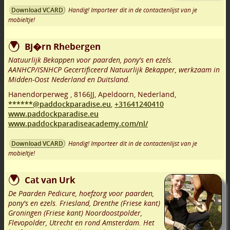
Handig! Importeer dit in de contactenlijst van je
Download VCARD
mobieltje!
Bj�rn Rhebergen
Natuurlijk Bekappen voor paarden, pony's en ezels.
AANHCP/ISNHCP Gecertificeerd Natuurlijk Bekapper, werkzaam in
Midden-Oost Nederland en Duitsland.
Hanendorperweg
,
8166JJ
,
Apeldoorn
,
Nederland,
******@paddockparadise.eu
,
+31641240410
www.paddockparadise.eu
www.paddockparadiseacademy.com/nl/
Handig! Importeer dit in de contactenlijst van je
Download VCARD
mobieltje!
Cat van Urk
De Paarden Pedicure, hoefzorg voor paarden,
pony's en ezels. Friesland, Drenthe (Friese kant)
Groningen (Friese kant) Noordoostpolder,
Flevopolder, Utrecht en rond Amsterdam. Het