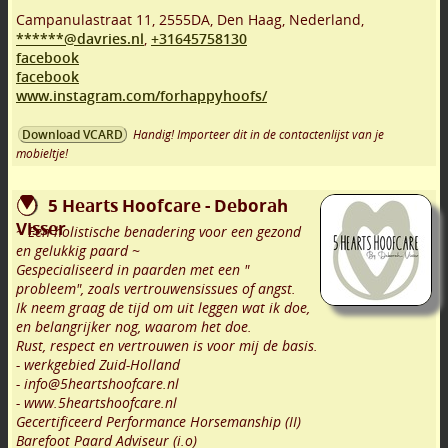
Campanulastraat 11
,
2555DA
,
Den Haag
,
Nederland,
******@davries.nl
,
+31645758130
facebook
facebook
www.instagram.com/forhappyhoofs/
Handig! Importeer dit in de contactenlijst van je
Download VCARD
mobieltje!
5 Hearts Hoofcare - Deborah
Visser
~ Een holistische benadering voor een gezond
en gelukkig paard ~
Gespecialiseerd in paarden met een "
probleem", zoals vertrouwensissues of angst.
Ik neem graag de tijd om uit leggen wat ik doe,
en belangrijker nog, waarom het doe.
Rust, respect en vertrouwen is voor mij de basis.
- werkgebied Zuid-Holland
- info@5heartshoofcare.nl
- www.5heartshoofcare.nl
Gecertificeerd Performance Horsemanship (II)
Barefoot Paard Adviseur (i.o)