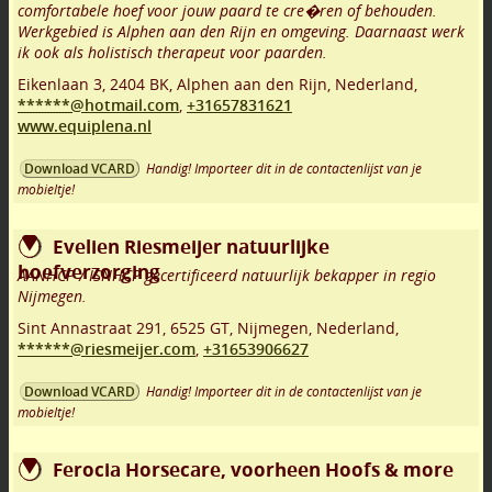
comfortabele hoef voor jouw paard te cre�ren of behouden.
Werkgebied is Alphen aan den Rijn en omgeving. Daarnaast werk
ik ook als holistisch therapeut voor paarden.
Eikenlaan 3
,
2404 BK
,
Alphen aan den Rijn
,
Nederland,
******@hotmail.com
,
+31657831621
www.equiplena.nl
Handig! Importeer dit in de contactenlijst van je
Download VCARD
mobieltje!
Evelien Riesmeijer natuurlijke
hoefverzorging
AANHCP / ISNHCP gecertificeerd natuurlijk bekapper in regio
Nijmegen.
Sint Annastraat 291
,
6525 GT
,
Nijmegen
,
Nederland,
******@riesmeijer.com
,
+31653906627
Handig! Importeer dit in de contactenlijst van je
Download VCARD
mobieltje!
Ferocia Horsecare, voorheen Hoofs & more