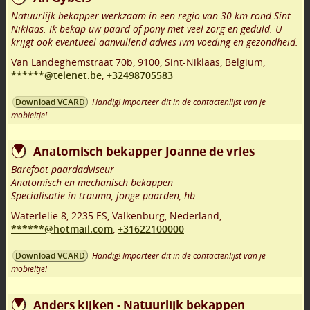
Natuurlijk bekapper werkzaam in een regio van 30 km rond Sint-
Niklaas. Ik bekap uw paard of pony met veel zorg en geduld. U
krijgt ook eventueel aanvullend advies ivm voeding en gezondheid.
Van Landeghemstraat 70b
,
9100
,
Sint-Niklaas
,
Belgium,
******@telenet.be
,
+32498705583
Handig! Importeer dit in de contactenlijst van je
Download VCARD
mobieltje!
Anatomisch bekapper Joanne de vries
Barefoot paardadviseur
Anatomisch en mechanisch bekappen
Specialisatie in trauma, jonge paarden, hb
Waterlelie 8
,
2235 ES
,
Valkenburg
,
Nederland,
******@hotmail.com
,
+31622100000
Handig! Importeer dit in de contactenlijst van je
Download VCARD
mobieltje!
Anders kijken - Natuurlijk bekappen