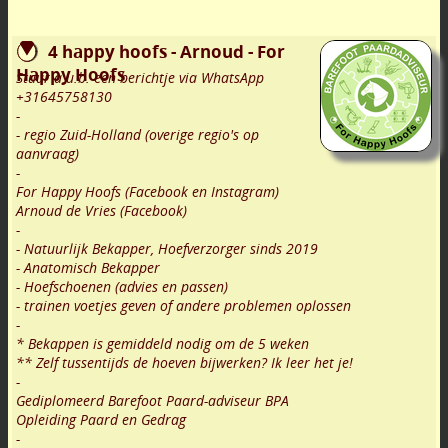
4 happy hoofs - Arnoud - For
Happy Hoofs
Stuur a.u.b. een berichtje via WhatsApp
+31645758130
-
- regio Zuid-Holland (overige regio's op
aanvraag)
-
For Happy Hoofs (Facebook en Instagram)
Arnoud de Vries (Facebook)
-
- Natuurlijk Bekapper, Hoefverzorger sinds 2019
- Anatomisch Bekapper
- Hoefschoenen (advies en passen)
- trainen voetjes geven of andere problemen oplossen
-
* Bekappen is gemiddeld nodig om de 5 weken
** Zelf tussentijds de hoeven bijwerken? Ik leer het je!
-
Gediplomeerd Barefoot Paard-adviseur BPA
Opleiding Paard en Gedrag
-