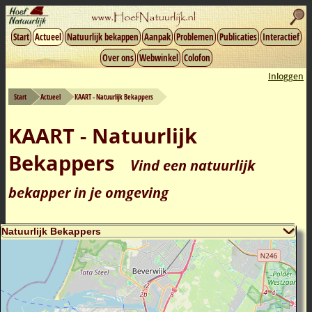
Start
Actueel
Natuurlijk bekappen
Aanpak
Problemen
Publicaties
Interactief
Over ons
Webwinkel
Colofon
Inloggen
Start
Actueel
KAART - Natuurlijk Bekappers
KAART - Natuurlijk
Bekappers
Vind een natuurlijk
bekapper in je omgeving