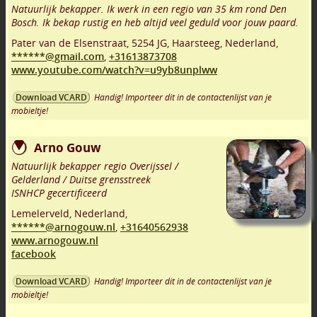
Natuurlijk bekapper. Ik werk in een regio van 35 km rond Den
Bosch. Ik bekap rustig en heb altijd veel geduld voor jouw paard.
Pater van de Elsenstraat
,
5254 JG
,
Haarsteeg
,
Nederland,
******@gmail.com
,
+31613873708
www.youtube.com/watch?v=u9yb8unplww
Handig! Importeer dit in de contactenlijst van je
Download VCARD
mobieltje!
Arno Gouw
Natuurlijk bekapper regio Overijssel /
Gelderland / Duitse grensstreek
ISNHCP gecertificeerd
Lemelerveld
,
Nederland,
******@arnogouw.nl
,
+31640562938
www.arnogouw.nl
facebook
Handig! Importeer dit in de contactenlijst van je
Download VCARD
mobieltje!