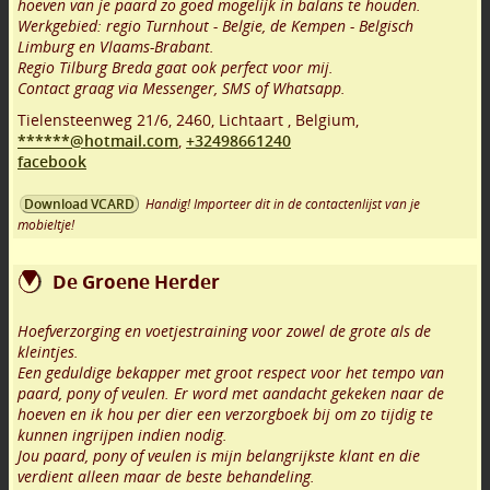
hoeven van je paard zo goed mogelijk in balans te houden.
Werkgebied: regio Turnhout - Belgie, de Kempen - Belgisch
Limburg en Vlaams-Brabant.
Regio Tilburg Breda gaat ook perfect voor mij.
Contact graag via Messenger, SMS of Whatsapp.
Tielensteenweg 21/6
,
2460
,
Lichtaart
,
Belgium,
******@hotmail.com
,
+32498661240
facebook
Handig! Importeer dit in de contactenlijst van je
Download VCARD
mobieltje!
De Groene Herder
Hoefverzorging en voetjestraining voor zowel de grote als de
kleintjes.
Een geduldige bekapper met groot respect voor het tempo van
paard, pony of veulen. Er word met aandacht gekeken naar de
hoeven en ik hou per dier een verzorgboek bij om zo tijdig te
kunnen ingrijpen indien nodig.
Jou paard, pony of veulen is mijn belangrijkste klant en die
verdient alleen maar de beste behandeling.