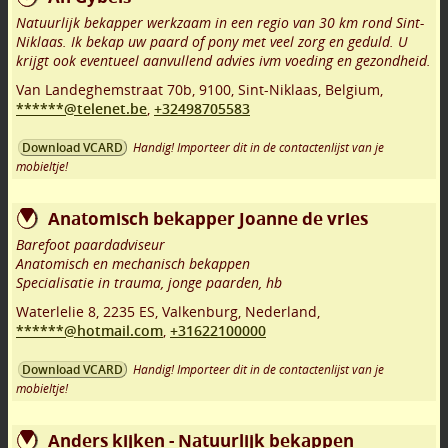
Natuurlijk bekapper werkzaam in een regio van 30 km rond Sint-
Niklaas. Ik bekap uw paard of pony met veel zorg en geduld. U
krijgt ook eventueel aanvullend advies ivm voeding en gezondheid.
Van Landeghemstraat 70b
,
9100
,
Sint-Niklaas
,
Belgium,
******@telenet.be
,
+32498705583
Handig! Importeer dit in de contactenlijst van je
Download VCARD
mobieltje!
Anatomisch bekapper Joanne de vries
Barefoot paardadviseur
Anatomisch en mechanisch bekappen
Specialisatie in trauma, jonge paarden, hb
Waterlelie 8
,
2235 ES
,
Valkenburg
,
Nederland,
******@hotmail.com
,
+31622100000
Handig! Importeer dit in de contactenlijst van je
Download VCARD
mobieltje!
Anders kijken - Natuurlijk bekappen