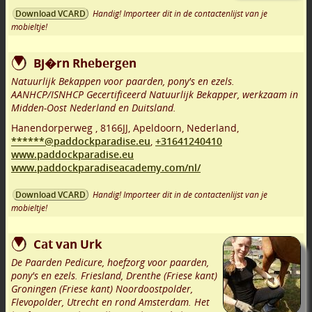
Handig! Importeer dit in de contactenlijst van je
Download VCARD
mobieltje!
Bj�rn Rhebergen
Natuurlijk Bekappen voor paarden, pony's en ezels.
AANHCP/ISNHCP Gecertificeerd Natuurlijk Bekapper, werkzaam in
Midden-Oost Nederland en Duitsland.
Hanendorperweg
,
8166JJ
,
Apeldoorn
,
Nederland,
******@paddockparadise.eu
,
+31641240410
www.paddockparadise.eu
www.paddockparadiseacademy.com/nl/
Handig! Importeer dit in de contactenlijst van je
Download VCARD
mobieltje!
Cat van Urk
De Paarden Pedicure, hoefzorg voor paarden,
pony's en ezels. Friesland, Drenthe (Friese kant)
Groningen (Friese kant) Noordoostpolder,
Flevopolder, Utrecht en rond Amsterdam. Het