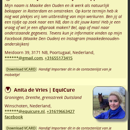
Mijn naam is Maaike den Ouden en ik werk als natuurlijk
bekapper in Rotterdam en omstreken. Op korte termijn heb ik
nog wat plekjes vrij ivm uitbreiding van mijn werkuren. Ben jij al
een tijdje op zoek naar een NB, dan is dit jouw kans! Heb je een
vraag of wil je een afspraak maken? Bel, app of mail naar
onderstaande gegevens. Tevens kun je informatie vinden op mijn
Facebook (Maaike Den Ouden) en Instagram (maaikedenouden-
anderskijken)
Meidoorn 39
,
3171 NB
,
Poortugaal
,
Nederland,
******@gmail.com
,
+31655173415
Handig! Importeer dit in de contactenlijst van je
Download VCARD
mobieltje!
Anita de Vries | EquiCure
Groningen, Drenthe, grensstreek Duitsland
Winschoten
,
Nederland,
******@equicure.nl
,
+31619663427
facebook
Handig! Importeer dit in de contactenlijst van je
Download VCARD