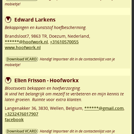
mobieltje!
Edward Larkens
Bekappingen en kunststof hoefbescherming.
Brandsloot7
,
9863 TR
,
Doezum
,
Nederland,
******@hoofwork.nl
,
+31610570055
www.hoofwork.nl
Handig! Importeer dit in de contactenlijst van je
Download VCARD
mobieltje!
Elien Frisson - Hoofworkx
Blootsvoets bekappen en hoefverzorging.
Ik vind het belangrijk om mezelf te verbeteren en mijn kennis te
laten groeien. Ruimte voor extra klanten.
Langenakker 36
,
3830
,
Wellen
,
Belgium,
******@gmail.com
,
+3232476017907
facebook
Handig! Importeer dit in de contactenlijst van je
Download VCARD