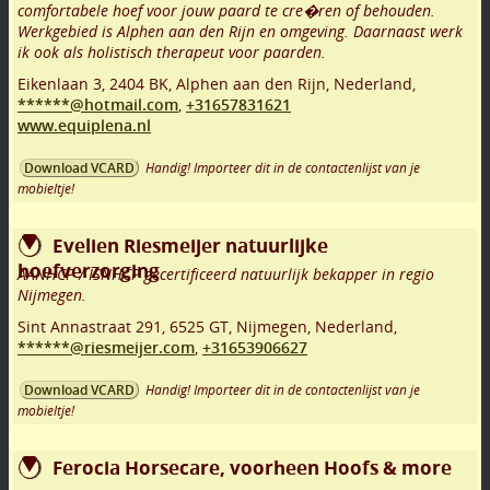
comfortabele hoef voor jouw paard te cre�ren of behouden.
Werkgebied is Alphen aan den Rijn en omgeving. Daarnaast werk
ik ook als holistisch therapeut voor paarden.
Eikenlaan 3
,
2404 BK
,
Alphen aan den Rijn
,
Nederland,
******@hotmail.com
,
+31657831621
www.equiplena.nl
Handig! Importeer dit in de contactenlijst van je
Download VCARD
mobieltje!
Evelien Riesmeijer natuurlijke
hoefverzorging
AANHCP / ISNHCP gecertificeerd natuurlijk bekapper in regio
Nijmegen.
Sint Annastraat 291
,
6525 GT
,
Nijmegen
,
Nederland,
******@riesmeijer.com
,
+31653906627
Handig! Importeer dit in de contactenlijst van je
Download VCARD
mobieltje!
Ferocia Horsecare, voorheen Hoofs & more