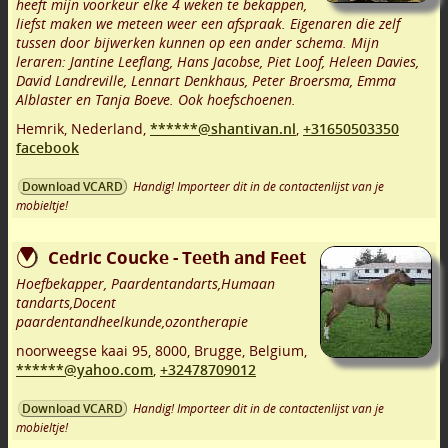
heeft mijn voorkeur elke 4 weken te bekappen,
liefst maken we meteen weer een afspraak. Eigenaren die zelf
tussen door bijwerken kunnen op een ander schema. Mijn
leraren: Jantine Leeflang, Hans Jacobse, Piet Loof, Heleen Davies,
David Landreville, Lennart Denkhaus, Peter Broersma, Emma
Alblaster en Tanja Boeve. Ook hoefschoenen.
Hemrik
,
Nederland,
******@shantivan.nl
,
+31650503350
facebook
Handig! Importeer dit in de contactenlijst van je
Download VCARD
mobieltje!
Cedric Coucke - Teeth and Feet
Hoefbekapper, Paardentandarts,Humaan
tandarts,Docent
paardentandheelkunde,ozontherapie
noorweegse kaai 95
,
8000
,
Brugge
,
Belgium,
******@yahoo.com
,
+32478709012
Handig! Importeer dit in de contactenlijst van je
Download VCARD
mobieltje!