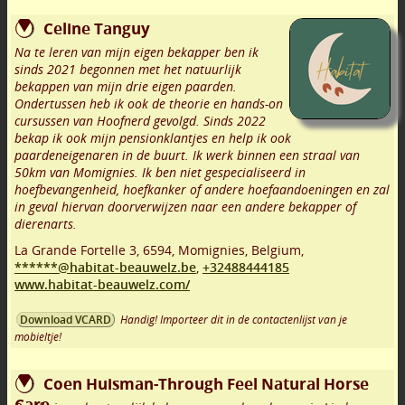
Celine Tanguy
Na te leren van mijn eigen bekapper ben ik
sinds 2021 begonnen met het natuurlijk
bekappen van mijn drie eigen paarden.
Ondertussen heb ik ook de theorie en hands-on
cursussen van Hoofnerd gevolgd. Sinds 2022
bekap ik ook mijn pensionklantjes en help ik ook
paardeneigenaren in de buurt. Ik werk binnen een straal van
50km van Momignies. Ik ben niet gespecialiseerd in
hoefbevangenheid, hoefkanker of andere hoefaandoeningen en zal
in geval hiervan doorverwijzen naar een andere bekapper of
dierenarts.
La Grande Fortelle 3
,
6594
,
Momignies
,
Belgium,
******@habitat-beauwelz.be
,
+32488444185
www.habitat-beauwelz.com/
Handig! Importeer dit in de contactenlijst van je
Download VCARD
mobieltje!
Coen Huisman-Through Feel Natural Horse
Care