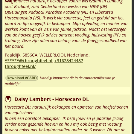
Proffesioneel natuurlijk bekapper vooral werkzaam in Limburg,
oost Brabant, zuid Gelderland en westen van NRW (DE).
Opleidingen Paddock Paradise Academy (NL) en Liberated
Horsemanship (VS). Ik werk via connectie, feel en geduld om het
paard zo fijn mogelijk te bekappen. Mijn opleiding en manier van
werken komt van de visie van Jaime Jackson. Naast het verzorgen
van de hoeven geef ik advies omtrent voeding, huisvesting (PP) en
training. Deze zijn allen van belang voor de (hoef)gezondheid van
het paard.
Paaldijk
,
5856CA
,
WELLERLOOI
,
Nederland,
******@throughfeel.nl
,
+31628424487
throughfeel.nl/
Handig! Importeer dit in de contactenlijst van je
Download VCARD
mobieltje!
Daisy Lambert - Horsecare DL
Horsecare DL: natuurlijk bekappen en opmeten van hoefschoenen
van equischoen.
Ik ben een barefoot bekapper. Ik help jouw en je paardje graag
verder naar gezonde hoeven en hou mij ook bezig met voeding.
Ik werk enkel met bekapintervallen onder de 6 weken. Dit om de