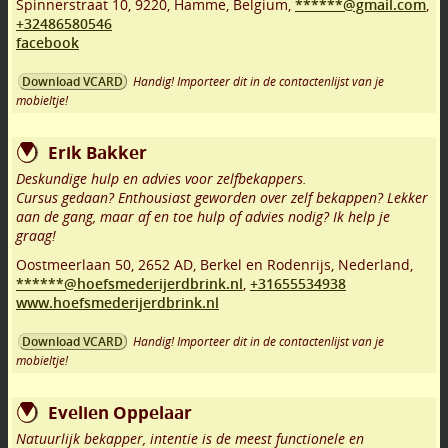
Spinnerstraat 10
,
9220
,
Hamme
,
Belgium,
******@gmail.com
,
+32486580546
facebook
Handig! Importeer dit in de contactenlijst van je
Download VCARD
mobieltje!
Erik Bakker
Deskundige hulp en advies voor zelfbekappers.
Cursus gedaan? Enthousiast geworden over zelf bekappen? Lekker
aan de gang, maar af en toe hulp of advies nodig? Ik help je
graag!
Oostmeerlaan 50
,
2652 AD
,
Berkel en Rodenrijs
,
Nederland,
******@hoefsmederijerdbrink.nl
,
+31655534938
www.hoefsmederijerdbrink.nl
Handig! Importeer dit in de contactenlijst van je
Download VCARD
mobieltje!
Evelien Oppelaar
Natuurlijk bekapper, intentie is de meest functionele en