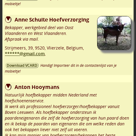
mobieltje!
Anne Schuite Hoefverzorging
Bekapper, werkgebied deel van Oost
Vlaanderen en West Vlaanderen.
Afspraak via mail.
Strijmeers, 39
,
9520
,
Vlierzele
,
Belgium,
******@gmail.com
,
Handig! Importeer dit in de contactenlijst van je
Download VCARD
mobieltje!
Anton Hooymans
Natuurlijk hoefbekapper midden Nederland met
hoefschoenenservice.
Ik werk als professioneel hoefverzorger/hoefbekapper vanuit
Boven Leeuwen. Als hoefbekapper ondersteun ik
paardeneigenaren die zelf de hoefverzorging van hun paard doen
en ik bekap de paarden van eigenaren die om welke reden dan
ook het bekappen liever niet zelf uit voeren.
Ik kan mijn manier van hoefverzorgen/bekappen het beste