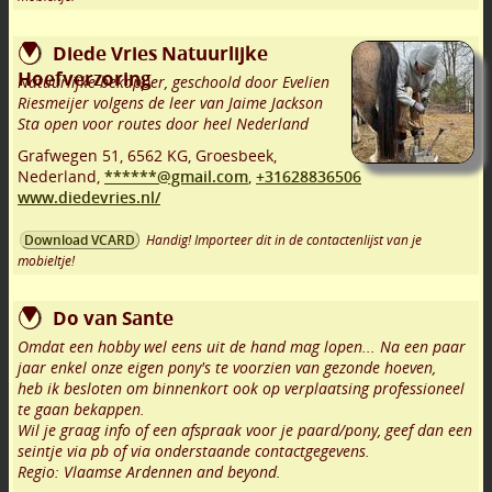
Diede Vries Natuurlijke
Hoefverzoring
Natuurlijke bekapper, geschoold door Evelien
Riesmeijer volgens de leer van Jaime Jackson
Sta open voor routes door heel Nederland
Grafwegen 51
,
6562 KG
,
Groesbeek
,
Nederland,
******@gmail.com
,
+31628836506
www.diedevries.nl/
Handig! Importeer dit in de contactenlijst van je
Download VCARD
mobieltje!
Do van Sante
Omdat een hobby wel eens uit de hand mag lopen... Na een paar
jaar enkel onze eigen pony's te voorzien van gezonde hoeven,
heb ik besloten om binnenkort ook op verplaatsing professioneel
te gaan bekappen.
Wil je graag info of een afspraak voor je paard/pony, geef dan een
seintje via pb of via onderstaande contactgegevens.
Regio: Vlaamse Ardennen and beyond.