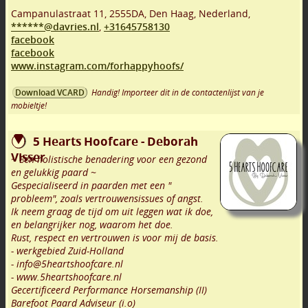
Campanulastraat 11
,
2555DA
,
Den Haag
,
Nederland,
******@davries.nl
,
+31645758130
facebook
facebook
www.instagram.com/forhappyhoofs/
Handig! Importeer dit in de contactenlijst van je
Download VCARD
mobieltje!
5 Hearts Hoofcare - Deborah
Visser
~ Een holistische benadering voor een gezond
en gelukkig paard ~
Gespecialiseerd in paarden met een "
probleem", zoals vertrouwensissues of angst.
Ik neem graag de tijd om uit leggen wat ik doe,
en belangrijker nog, waarom het doe.
Rust, respect en vertrouwen is voor mij de basis.
- werkgebied Zuid-Holland
- info@5heartshoofcare.nl
- www.5heartshoofcare.nl
Gecertificeerd Performance Horsemanship (II)
Barefoot Paard Adviseur (i.o)