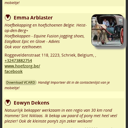
mobieltje!
Emma Arblaster
Hoefbekapping en hoefschoenen Belgie: Heist-
op-den-Berg+
Hoefbekappen - Equine Fusion jogging shoes,
EasyBoot Epic en Glove - Advies
Ook voor ezelhoeven.
Roggeveldenstraat 118
,
2223
,
Schriek
,
Belgium,
,
+32473882754
www.hoefzorg.be/
facebook
Handig! Importeer dit in de contactenlijst van je
Download VCARD
mobieltje!
Eowyn Dekens
Natuurlijk bekapper werkzaam in een regio van 30 km rond
Hamme/ Sint Niklaas. Ik bekap uw paard of pony met heel veel
plezier! Ook de kleinste pony’s zijn zeker welkom!