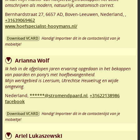
omschrijven als modern, natuurlijk, anatomisch correct.
Bernhardstraat 27
,
6657 AD
,
Boven-Leeuwen
,
Nederland,
,
+31639069462
www.hoefspecialist-hooymans.nl/
Handig! Importeer dit in de contactenlijst van je
Download VCARD
mobieltje!
Arianna Wolf
Ik heb in de afgelopen jaren ervaring opgedaan in het bekappen
van paarden en pony's met hoefbevangenheid.
Mijn werkgebied is Leersum, Utrechtse Heuvelrug en wijde
omgeving.
Nederland,
******@stromendpaard.nl
,
+31622138986
facebook
Handig! Importeer dit in de contactenlijst van je
Download VCARD
mobieltje!
Ariel Lukaszewski