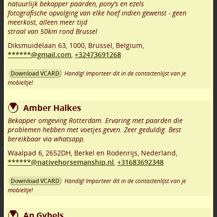
natuurlijk bekapper paarden, pony's en ezels
fotografische opvolging van elke hoef indien gewenst - geen
meerkost, alleen meer tijd
straal van 50km rond Brussel
Diksmuidelaan 63
,
1000
,
Brussel
,
Belgium,
******@gmail.com
,
+32473691268
Handig! Importeer dit in de contactenlijst van je
Download VCARD
mobieltje!
Amber Halkes
Bekapper omgeving Rotterdam. Ervaring met paarden die
problemen hebben met voetjes geven. Zeer geduldig. Best
bereikbaar via whatsapp.
Waalpad 6
,
2652DH
,
Berkel en Rodenrijs
,
Nederland,
******@nativehorsemanship.nl
,
+31683692348
Handig! Importeer dit in de contactenlijst van je
Download VCARD
mobieltje!
An Gybels