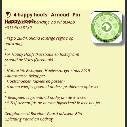
4 happy hoofs - Arnoud - For
Happy Hoofs
Stuur a.u.b. een berichtje via WhatsApp
+31645758130
-
- regio Zuid-Holland (overige regio's op
aanvraag)
-
For Happy Hoofs (Facebook en Instagram)
Arnoud de Vries (Facebook)
-
- Natuurlijk Bekapper, Hoefverzorger sinds 2019
- Anatomisch Bekapper
- Hoefschoenen (advies en passen)
- trainen voetjes geven of andere problemen oplossen
-
* Bekappen is gemiddeld nodig om de 5 weken
** Zelf tussentijds de hoeven bijwerken? Ik leer het je!
-
Gediplomeerd Barefoot Paard-adviseur BPA
Opleiding Paard en Gedrag
-