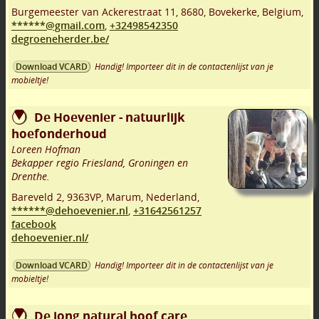
Burgemeester van Ackerestraat 11
,
8680
,
Bovekerke
,
Belgium,
******@gmail.com
,
+32498542350
degroeneherder.be/
Handig! Importeer dit in de contactenlijst van je
Download VCARD
mobieltje!
De Hoevenier - natuurlijk
hoefonderhoud
Loreen Hofman
Bekapper regio Friesland, Groningen en
Drenthe.
Bareveld 2
,
9363VP
,
Marum
,
Nederland,
******@dehoevenier.nl
,
+31642561257
facebook
dehoevenier.nl/
Handig! Importeer dit in de contactenlijst van je
Download VCARD
mobieltje!
De jong natural hoof care