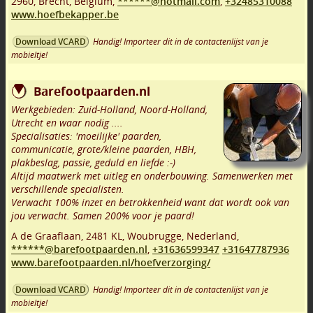
2960
,
Brecht
,
Belgium,
******@hotmail.com
,
+32485310088
www.hoefbekapper.be
Handig! Importeer dit in de contactenlijst van je
Download VCARD
mobieltje!
Barefootpaarden.nl
Werkgebieden: Zuid-Holland, Noord-Holland,
Utrecht en waar nodig ....
Specialisaties: 'moeilijke' paarden,
communicatie, grote/kleine paarden, HBH,
plakbeslag, passie, geduld en liefde :-)
Altijd maatwerk met uitleg en onderbouwing. Samenwerken met
verschillende specialisten.
Verwacht 100% inzet en betrokkenheid want dat wordt ook van
jou verwacht. Samen 200% voor je paard!
A de Graaflaan
,
2481 KL
,
Woubrugge
,
Nederland,
******@barefootpaarden.nl
,
+31636599347
+31647787936
www.barefootpaarden.nl/hoefverzorging/
Handig! Importeer dit in de contactenlijst van je
Download VCARD
mobieltje!