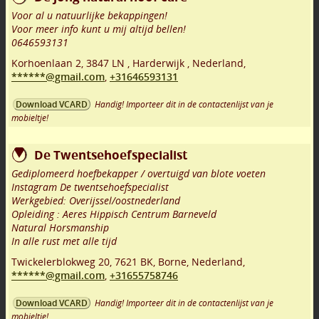
Voor al u natuurlijke bekappingen!
Voor meer info kunt u mij altijd bellen!
0646593131
Korhoenlaan 2
,
3847 LN
,
Harderwijk
,
Nederland,
******@gmail.com
,
+31646593131
Handig! Importeer dit in de contactenlijst van je
Download VCARD
mobieltje!
De Twentsehoefspecialist
Gediplomeerd hoefbekapper / overtuigd van blote voeten
Instagram De twentsehoefspecialist
Werkgebied: Overijssel/oostnederland
Opleiding : Aeres Hippisch Centrum Barneveld
Natural Horsmanship
In alle rust met alle tijd
Twickelerblokweg 20
,
7621 BK
,
Borne
,
Nederland,
******@gmail.com
,
+31655758746
Handig! Importeer dit in de contactenlijst van je
Download VCARD
mobieltje!