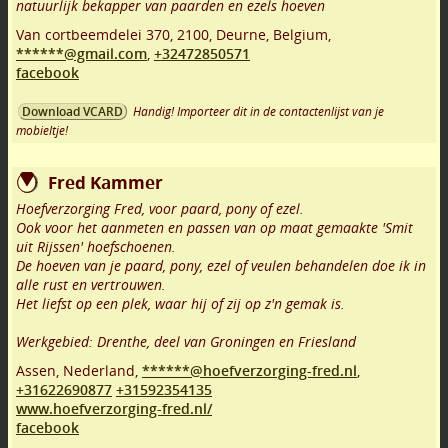
natuurlijk bekapper van paarden en ezels hoeven
Van cortbeemdelei 370
,
2100
,
Deurne
,
Belgium,
******@gmail.com
,
+32472850571
facebook
Handig! Importeer dit in de contactenlijst van je
Download VCARD
mobieltje!
Fred Kammer
Hoefverzorging Fred, voor paard, pony of ezel.
Ook voor het aanmeten en passen van op maat gemaakte 'Smit
uit Rijssen' hoefschoenen.
De hoeven van je paard, pony, ezel of veulen behandelen doe ik in
alle rust en vertrouwen.
Het liefst op een plek, waar hij of zij op z'n gemak is.
Werkgebied: Drenthe, deel van Groningen en Friesland
Assen
,
Nederland,
******@hoefverzorging-fred.nl
,
+31622690877
+31592354135
www.hoefverzorging-fred.nl/
facebook