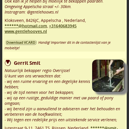
Ook kan ik je helpen bij moeilijk te bekappen paarden.
Omgeving Appelscha straal +/- 30km.
Instragram: @gentlehooves.nl
Kloksveen
,
8426JC
,
Appelscha
,
Nederland,
******@hotmail.com
,
+31640683945
www.gentlehooves.nl
Handig! Importeer dit in de contactenlijst van je
Download VCARD
mobieltje!
Gerrit Smit
Natuurlijk bekapper regio Overijssel
U kunt van ons verwachten dat:
- wij een ruime ervaring en een degelijke kennis
hebben;
- wij de tijd nemen voor het bekappen;
- wij op een rustige, geduldige manier met uw paard of pony
omgaan;
- wij bereid zijn u aanvullend te adviseren over het behouden en
verbeteren van de hoefkwaliteit;
- Wij tegen een redelijke prijs een uitstekende service verlenen;
Jutestraat 9-11
,
7461 TS
,
Rijssen
,
Nederland,
******@smit-