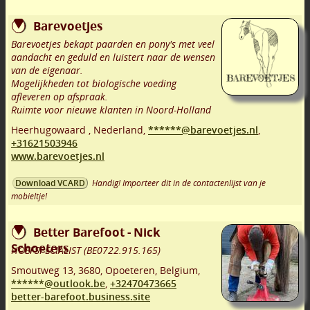
Barevoetjes
Barevoetjes bekapt paarden en pony's met veel
aandacht en geduld en luistert naar de wensen
van de eigenaar.
Mogelijkheden tot biologische voeding
afleveren op afspraak.
Ruimte voor nieuwe klanten in Noord-Holland
Heerhugowaard
,
Nederland,
******@barevoetjes.nl
,
+31621503946
www.barevoetjes.nl
Handig! Importeer dit in de contactenlijst van je
Download VCARD
mobieltje!
Better Barefoot - Nick
Schoeters
HOEFSPECIALIST (BE0722.915.165)
Smoutweg 13
,
3680
,
Opoeteren
,
Belgium,
******@outlook.be
,
+32470473665
better-barefoot.business.site