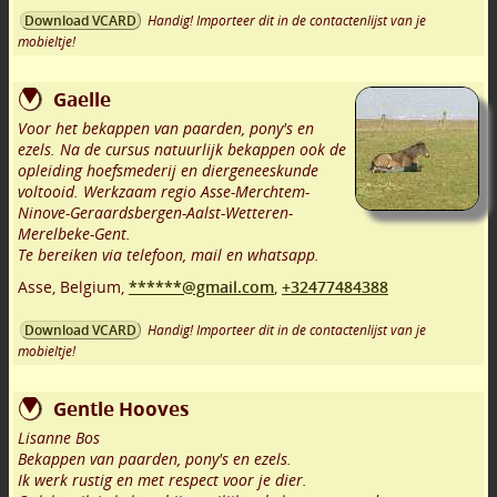
Handig! Importeer dit in de contactenlijst van je
Download VCARD
mobieltje!
Gaelle
Voor het bekappen van paarden, pony's en
ezels. Na de cursus natuurlijk bekappen ook de
opleiding hoefsmederij en diergeneeskunde
voltooid. Werkzaam regio Asse-Merchtem-
Ninove-Geraardsbergen-Aalst-Wetteren-
Merelbeke-Gent.
Te bereiken via telefoon, mail en whatsapp.
Asse
,
Belgium,
******@gmail.com
,
+32477484388
Handig! Importeer dit in de contactenlijst van je
Download VCARD
mobieltje!
Gentle Hooves
Lisanne Bos
Bekappen van paarden, pony's en ezels.
Ik werk rustig en met respect voor je dier.