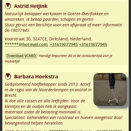
Astrid Heijink
Natuurlijk bekapper werkzaam in Goeree-Overflakkee en
omstreken. Ik bekap paarden, schapen en geiten.
Stuur gerust een berichtje voor een afspraak of meer informatie
06-19077945
Voorstraat 30
,
3247CE
,
Dirksland
,
Nederland,
******@hotmail.com
,
+31619077945
+31619077945
Handig! Importeer dit in de contactenlijst van je
Download VCARD
mobieltje!
Barbara Hoekstra
Gediplomeerd hoefbekapper sinds 2013. Actief
in de regio van de Noorderkempen en vooral in
Brecht.
Ik doe alle rassen en alle leeftijden. Voor de
kleintjes en de oudjes heb ik aangepast
materiaal zodat de belasting minimaal is.
Specialiteit: behandelen van rotstraal en hoeven aangetast door
bevangenheid helpen herstellen.