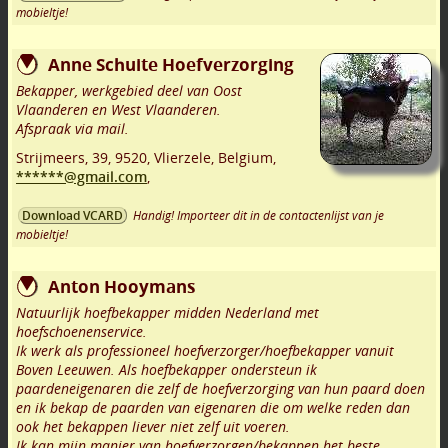
mobieltje!
Anne Schuite Hoefverzorging
Bekapper, werkgebied deel van Oost
Vlaanderen en West Vlaanderen.
Afspraak via mail.
Strijmeers, 39
,
9520
,
Vlierzele
,
Belgium,
******@gmail.com
,
Handig! Importeer dit in de contactenlijst van je
Download VCARD
mobieltje!
Anton Hooymans
Natuurlijk hoefbekapper midden Nederland met
hoefschoenenservice.
Ik werk als professioneel hoefverzorger/hoefbekapper vanuit
Boven Leeuwen. Als hoefbekapper ondersteun ik
paardeneigenaren die zelf de hoefverzorging van hun paard doen
en ik bekap de paarden van eigenaren die om welke reden dan
ook het bekappen liever niet zelf uit voeren.
Ik kan mijn manier van hoefverzorgen/bekappen het beste