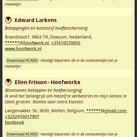
mobieltje!
Edward Larkens
Bekappingen en kunststof hoefbescherming.
Brandsloot7
,
9863 TR
,
Doezum
,
Nederland,
******@hoofwork.nl
,
+31610570055
www.hoofwork.nl
Handig! Importeer dit in de contactenlijst van je
Download VCARD
mobieltje!
Elien Frisson - Hoofworkx
Blootsvoets bekappen en hoefverzorging.
Ik vind het belangrijk om mezelf te verbeteren en mijn kennis te
laten groeien. Ruimte voor extra klanten.
Langenakker 36
,
3830
,
Wellen
,
Belgium,
******@gmail.com
,
+3232476017907
facebook
Handig! Importeer dit in de contactenlijst van je
Download VCARD