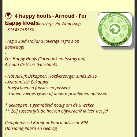
4 happy hoofs - Arnoud - For
Happy Hoofs
Stuur a.u.b. een berichtje via WhatsApp
+31645758130
-
- regio Zuid-Holland (overige regio's op
aanvraag)
-
For Happy Hoofs (Facebook en Instagram)
Arnoud de Vries (Facebook)
-
- Natuurlijk Bekapper, Hoefverzorger sinds 2019
- Anatomisch Bekapper
- Hoefschoenen (advies en passen)
- trainen voetjes geven of andere problemen oplossen
-
* Bekappen is gemiddeld nodig om de 5 weken
** Zelf tussentijds de hoeven bijwerken? Ik leer het je!
-
Gediplomeerd Barefoot Paard-adviseur BPA
Opleiding Paard en Gedrag
-