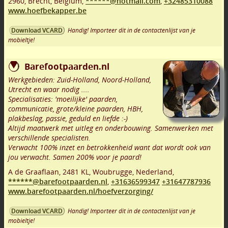
2960
,
Brecht
,
Belgium,
******@hotmail.com
,
+32485310088
www.hoefbekapper.be
Handig! Importeer dit in de contactenlijst van je
Download VCARD
mobieltje!
Barefootpaarden.nl
Werkgebieden: Zuid-Holland, Noord-Holland,
Utrecht en waar nodig ....
Specialisaties: 'moeilijke' paarden,
communicatie, grote/kleine paarden, HBH,
plakbeslag, passie, geduld en liefde :-)
Altijd maatwerk met uitleg en onderbouwing. Samenwerken met
verschillende specialisten.
Verwacht 100% inzet en betrokkenheid want dat wordt ook van
jou verwacht. Samen 200% voor je paard!
A de Graaflaan
,
2481 KL
,
Woubrugge
,
Nederland,
******@barefootpaarden.nl
,
+31636599347
+31647787936
www.barefootpaarden.nl/hoefverzorging/
Handig! Importeer dit in de contactenlijst van je
Download VCARD
mobieltje!