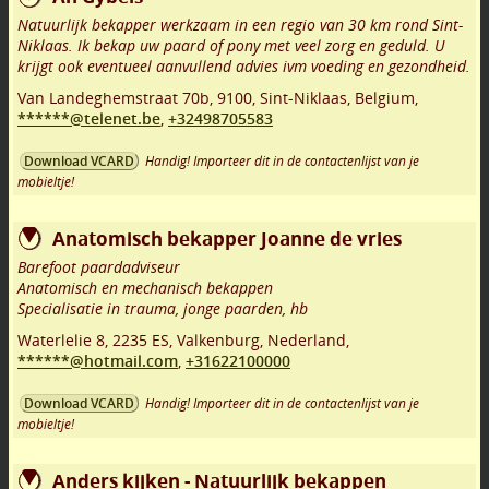
Natuurlijk bekapper werkzaam in een regio van 30 km rond Sint-
Niklaas. Ik bekap uw paard of pony met veel zorg en geduld. U
krijgt ook eventueel aanvullend advies ivm voeding en gezondheid.
Van Landeghemstraat 70b
,
9100
,
Sint-Niklaas
,
Belgium,
******@telenet.be
,
+32498705583
Handig! Importeer dit in de contactenlijst van je
Download VCARD
mobieltje!
Anatomisch bekapper Joanne de vries
Barefoot paardadviseur
Anatomisch en mechanisch bekappen
Specialisatie in trauma, jonge paarden, hb
Waterlelie 8
,
2235 ES
,
Valkenburg
,
Nederland,
******@hotmail.com
,
+31622100000
Handig! Importeer dit in de contactenlijst van je
Download VCARD
mobieltje!
Anders kijken - Natuurlijk bekappen