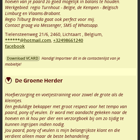
hoeven van je paard zo goed mogelijk in balans te houden.
Werkgebied: regio Turnhout - Belgie, de Kempen - Belgisch
Limburg en Vlaams-Brabant.
Regio Tilburg Breda gaat ook perfect voor mij.
Contact graag via Messenger, SMS of Whatsapp.
Tielensteenweg 21/6
,
2460
,
Lichtaart
,
Belgium,
******@hotmail.com
,
+32498661240
facebook
Handig! Importeer dit in de contactenlijst van je
Download VCARD
mobieltje!
De Groene Herder
Hoefverzorging en voetjestraining voor zowel de grote als de
kleintjes.
Een geduldige bekapper met groot respect voor het tempo van
paard, pony of veulen. Er word met aandacht gekeken naar de
hoeven en ik hou per dier een verzorgboek bij om zo tijdig te
kunnen ingrijpen indien nodig.
Jou paard, pony of veulen is mijn belangrijkste klant en die
verdient alleen maar de beste behandeling.