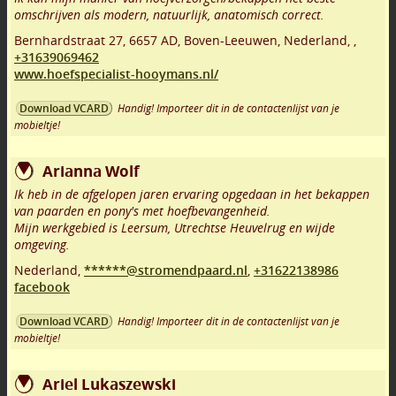
omschrijven als modern, natuurlijk, anatomisch correct.
Bernhardstraat 27
,
6657 AD
,
Boven-Leeuwen
,
Nederland,
,
+31639069462
www.hoefspecialist-hooymans.nl/
Handig! Importeer dit in de contactenlijst van je
Download VCARD
mobieltje!
Arianna Wolf
Ik heb in de afgelopen jaren ervaring opgedaan in het bekappen
van paarden en pony's met hoefbevangenheid.
Mijn werkgebied is Leersum, Utrechtse Heuvelrug en wijde
omgeving.
Nederland,
******@stromendpaard.nl
,
+31622138986
facebook
Handig! Importeer dit in de contactenlijst van je
Download VCARD
mobieltje!
Ariel Lukaszewski