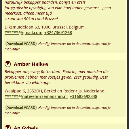
natuurlijk bekapper paarden, pony's en ezels
fotografische opvolging van elke hoef indien gewenst - geen
meerkost, alleen meer tijd
straal van 50km rond Brussel
Diksmuidelaan 63
,
1000
,
Brussel
,
Belgium,
******@gmail.com
,
+32473691268
Handig! Importeer dit in de contactenlijst van je
Download VCARD
mobieltje!
Amber Halkes
Bekapper omgeving Rotterdam. Ervaring met paarden die
problemen hebben met voetjes geven. Zeer geduldig. Best
bereikbaar via whatsapp.
Waalpad 6
,
2652DH
,
Berkel en Rodenrijs
,
Nederland,
******@nativehorsemanship.nl
,
+31683692348
Handig! Importeer dit in de contactenlijst van je
Download VCARD
mobieltje!
An Gybels