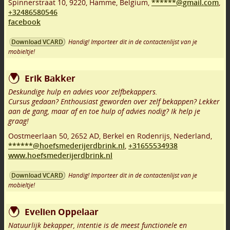
Spinnerstraat 10
,
9220
,
Hamme
,
Belgium,
******@gmail.com
,
+32486580546
facebook
Handig! Importeer dit in de contactenlijst van je
Download VCARD
mobieltje!
Erik Bakker
Deskundige hulp en advies voor zelfbekappers.
Cursus gedaan? Enthousiast geworden over zelf bekappen? Lekker
aan de gang, maar af en toe hulp of advies nodig? Ik help je
graag!
Oostmeerlaan 50
,
2652 AD
,
Berkel en Rodenrijs
,
Nederland,
******@hoefsmederijerdbrink.nl
,
+31655534938
www.hoefsmederijerdbrink.nl
Handig! Importeer dit in de contactenlijst van je
Download VCARD
mobieltje!
Evelien Oppelaar
Natuurlijk bekapper, intentie is de meest functionele en