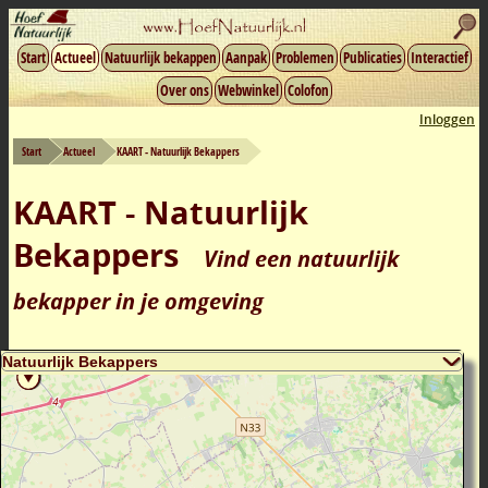
Start
Actueel
Natuurlijk bekappen
Aanpak
Problemen
Publicaties
Interactief
Over ons
Webwinkel
Colofon
Inloggen
Start
Actueel
KAART - Natuurlijk Bekappers
KAART - Natuurlijk
Bekappers
Vind een natuurlijk
bekapper in je omgeving