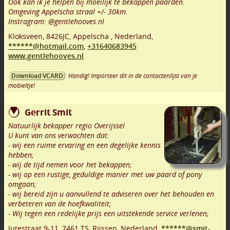
Ook kan ik je helpen bij moeilijk te bekappen paarden.
Omgeving Appelscha straal +/- 30km.
Instragram: @gentlehooves.nl
Kloksveen
,
8426JC
,
Appelscha
,
Nederland,
******@hotmail.com
,
+31640683945
www.gentlehooves.nl
Handig! Importeer dit in de contactenlijst van je
Download VCARD
mobieltje!
Gerrit Smit
Natuurlijk bekapper regio Overijssel
U kunt van ons verwachten dat:
- wij een ruime ervaring en een degelijke kennis
hebben;
- wij de tijd nemen voor het bekappen;
- wij op een rustige, geduldige manier met uw paard of pony
omgaan;
- wij bereid zijn u aanvullend te adviseren over het behouden en
verbeteren van de hoefkwaliteit;
- Wij tegen een redelijke prijs een uitstekende service verlenen;
Jutestraat 9-11
,
7461 TS
,
Rijssen
,
Nederland,
******@smit-