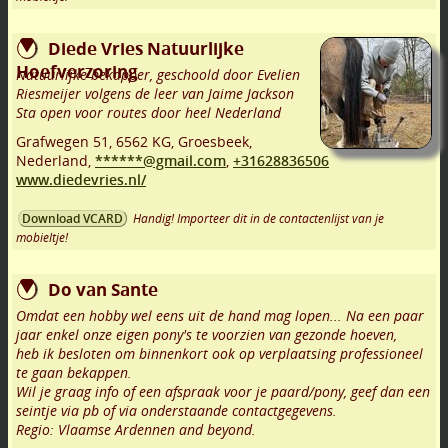
Diede Vries Natuurlijke
Hoefverzoring
Natuurlijke bekapper, geschoold door Evelien
Riesmeijer volgens de leer van Jaime Jackson
Sta open voor routes door heel Nederland
Grafwegen 51
,
6562 KG
,
Groesbeek
,
Nederland,
******@gmail.com
,
+31628836506
www.diedevries.nl/
Handig! Importeer dit in de contactenlijst van je
Download VCARD
mobieltje!
Do van Sante
Omdat een hobby wel eens uit de hand mag lopen... Na een paar
jaar enkel onze eigen pony's te voorzien van gezonde hoeven,
heb ik besloten om binnenkort ook op verplaatsing professioneel
te gaan bekappen.
Wil je graag info of een afspraak voor je paard/pony, geef dan een
seintje via pb of via onderstaande contactgegevens.
Regio: Vlaamse Ardennen and beyond.