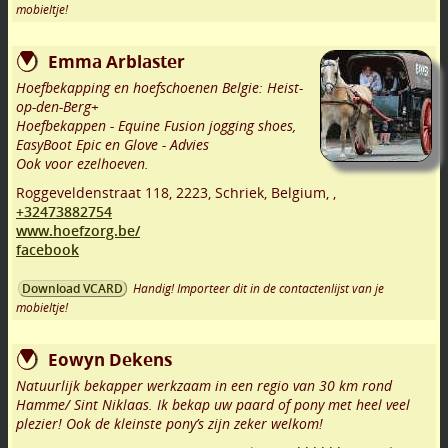
mobieltje!
Emma Arblaster
Hoefbekapping en hoefschoenen Belgie: Heist-
op-den-Berg+
Hoefbekappen - Equine Fusion jogging shoes,
EasyBoot Epic en Glove - Advies
Ook voor ezelhoeven.
Roggeveldenstraat 118
,
2223
,
Schriek
,
Belgium,
,
+32473882754
www.hoefzorg.be/
facebook
Handig! Importeer dit in de contactenlijst van je
Download VCARD
mobieltje!
Eowyn Dekens
Natuurlijk bekapper werkzaam in een regio van 30 km rond
Hamme/ Sint Niklaas. Ik bekap uw paard of pony met heel veel
plezier! Ook de kleinste pony’s zijn zeker welkom!