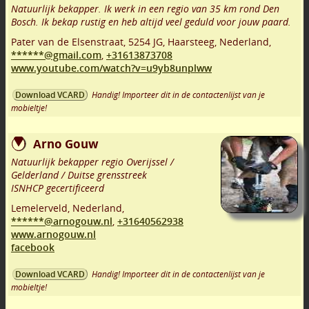
Natuurlijk bekapper. Ik werk in een regio van 35 km rond Den
Bosch. Ik bekap rustig en heb altijd veel geduld voor jouw paard.
Pater van de Elsenstraat
,
5254 JG
,
Haarsteeg
,
Nederland,
******@gmail.com
,
+31613873708
www.youtube.com/watch?v=u9yb8unplww
Handig! Importeer dit in de contactenlijst van je
Download VCARD
mobieltje!
Arno Gouw
Natuurlijk bekapper regio Overijssel /
Gelderland / Duitse grensstreek
ISNHCP gecertificeerd
Lemelerveld
,
Nederland,
******@arnogouw.nl
,
+31640562938
www.arnogouw.nl
facebook
Handig! Importeer dit in de contactenlijst van je
Download VCARD
mobieltje!