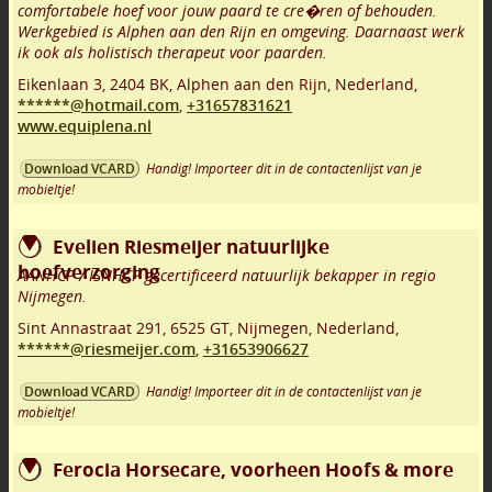
comfortabele hoef voor jouw paard te cre�ren of behouden.
Werkgebied is Alphen aan den Rijn en omgeving. Daarnaast werk
ik ook als holistisch therapeut voor paarden.
Eikenlaan 3
,
2404 BK
,
Alphen aan den Rijn
,
Nederland,
******@hotmail.com
,
+31657831621
www.equiplena.nl
Handig! Importeer dit in de contactenlijst van je
Download VCARD
mobieltje!
Evelien Riesmeijer natuurlijke
hoefverzorging
AANHCP / ISNHCP gecertificeerd natuurlijk bekapper in regio
Nijmegen.
Sint Annastraat 291
,
6525 GT
,
Nijmegen
,
Nederland,
******@riesmeijer.com
,
+31653906627
Handig! Importeer dit in de contactenlijst van je
Download VCARD
mobieltje!
Ferocia Horsecare, voorheen Hoofs & more