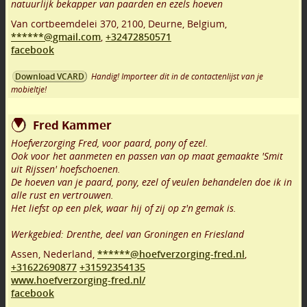
natuurlijk bekapper van paarden en ezels hoeven
Van cortbeemdelei 370
,
2100
,
Deurne
,
Belgium,
******@gmail.com
,
+32472850571
facebook
Handig! Importeer dit in de contactenlijst van je
Download VCARD
mobieltje!
Fred Kammer
Hoefverzorging Fred, voor paard, pony of ezel.
Ook voor het aanmeten en passen van op maat gemaakte 'Smit
uit Rijssen' hoefschoenen.
De hoeven van je paard, pony, ezel of veulen behandelen doe ik in
alle rust en vertrouwen.
Het liefst op een plek, waar hij of zij op z'n gemak is.
Werkgebied: Drenthe, deel van Groningen en Friesland
Assen
,
Nederland,
******@hoefverzorging-fred.nl
,
+31622690877
+31592354135
www.hoefverzorging-fred.nl/
facebook