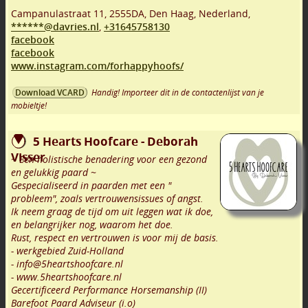
Campanulastraat 11
,
2555DA
,
Den Haag
,
Nederland,
******@davries.nl
,
+31645758130
facebook
facebook
www.instagram.com/forhappyhoofs/
Handig! Importeer dit in de contactenlijst van je
Download VCARD
mobieltje!
5 Hearts Hoofcare - Deborah
Visser
~ Een holistische benadering voor een gezond
en gelukkig paard ~
Gespecialiseerd in paarden met een "
probleem", zoals vertrouwensissues of angst.
Ik neem graag de tijd om uit leggen wat ik doe,
en belangrijker nog, waarom het doe.
Rust, respect en vertrouwen is voor mij de basis.
- werkgebied Zuid-Holland
- info@5heartshoofcare.nl
- www.5heartshoofcare.nl
Gecertificeerd Performance Horsemanship (II)
Barefoot Paard Adviseur (i.o)