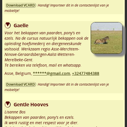
Handig! Importeer dit in de contactenlijst van je
Download VCARD
mobieltje!
Gaelle
Voor het bekappen van paarden, pony's en
ezels. Na de cursus natuurlijk bekappen ook de
opleiding hoefsmederij en diergeneeskunde
voltooid. Werkzaam regio Asse-Merchtem-
Ninove-Geraardsbergen-Aalst-Wetteren-
Merelbeke-Gent.
Te bereiken via telefoon, mail en whatsapp.
Asse
,
Belgium,
******@gmail.com
,
+32477484388
Handig! Importeer dit in de contactenlijst van je
Download VCARD
mobieltje!
Gentle Hooves
Lisanne Bos
Bekappen van paarden, pony's en ezels.
Ik werk rustig en met respect voor je dier.