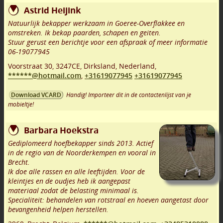
Astrid Heijink
Natuurlijk bekapper werkzaam in Goeree-Overflakkee en
omstreken. Ik bekap paarden, schapen en geiten.
Stuur gerust een berichtje voor een afspraak of meer informatie
06-19077945
Voorstraat 30
,
3247CE
,
Dirksland
,
Nederland,
******@hotmail.com
,
+31619077945
+31619077945
Handig! Importeer dit in de contactenlijst van je
Download VCARD
mobieltje!
Barbara Hoekstra
Gediplomeerd hoefbekapper sinds 2013. Actief
in de regio van de Noorderkempen en vooral in
Brecht.
Ik doe alle rassen en alle leeftijden. Voor de
kleintjes en de oudjes heb ik aangepast
materiaal zodat de belasting minimaal is.
Specialiteit: behandelen van rotstraal en hoeven aangetast door
bevangenheid helpen herstellen.