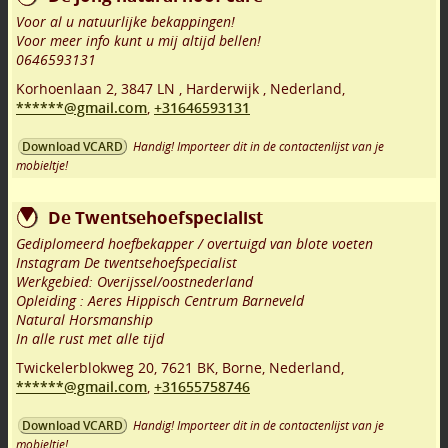
Voor al u natuurlijke bekappingen!
Voor meer info kunt u mij altijd bellen!
0646593131
Korhoenlaan 2
,
3847 LN
,
Harderwijk
,
Nederland,
******@gmail.com
,
+31646593131
Handig! Importeer dit in de contactenlijst van je
Download VCARD
mobieltje!
De Twentsehoefspecialist
Gediplomeerd hoefbekapper / overtuigd van blote voeten
Instagram De twentsehoefspecialist
Werkgebied: Overijssel/oostnederland
Opleiding : Aeres Hippisch Centrum Barneveld
Natural Horsmanship
In alle rust met alle tijd
Twickelerblokweg 20
,
7621 BK
,
Borne
,
Nederland,
******@gmail.com
,
+31655758746
Handig! Importeer dit in de contactenlijst van je
Download VCARD
mobieltje!