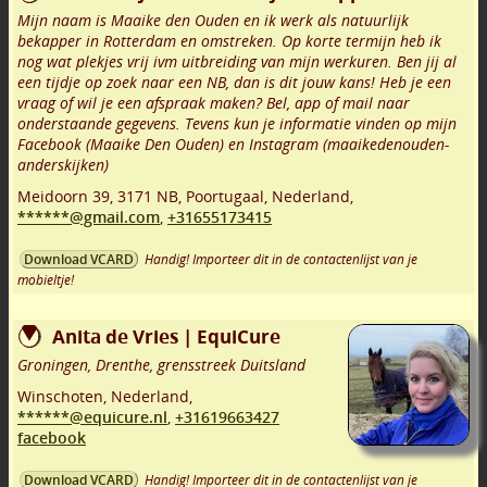
Mijn naam is Maaike den Ouden en ik werk als natuurlijk
bekapper in Rotterdam en omstreken. Op korte termijn heb ik
nog wat plekjes vrij ivm uitbreiding van mijn werkuren. Ben jij al
een tijdje op zoek naar een NB, dan is dit jouw kans! Heb je een
vraag of wil je een afspraak maken? Bel, app of mail naar
onderstaande gegevens. Tevens kun je informatie vinden op mijn
Facebook (Maaike Den Ouden) en Instagram (maaikedenouden-
anderskijken)
Meidoorn 39
,
3171 NB
,
Poortugaal
,
Nederland,
******@gmail.com
,
+31655173415
Handig! Importeer dit in de contactenlijst van je
Download VCARD
mobieltje!
Anita de Vries | EquiCure
Groningen, Drenthe, grensstreek Duitsland
Winschoten
,
Nederland,
******@equicure.nl
,
+31619663427
facebook
Handig! Importeer dit in de contactenlijst van je
Download VCARD