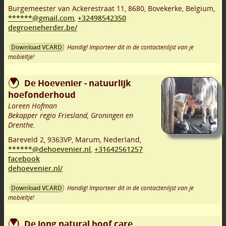
Burgemeester van Ackerestraat 11
,
8680
,
Bovekerke
,
Belgium,
******@gmail.com
,
+32498542350
degroeneherder.be/
Handig! Importeer dit in de contactenlijst van je
Download VCARD
mobieltje!
De Hoevenier - natuurlijk
hoefonderhoud
Loreen Hofman
Bekapper regio Friesland, Groningen en
Drenthe.
Bareveld 2
,
9363VP
,
Marum
,
Nederland,
******@dehoevenier.nl
,
+31642561257
facebook
dehoevenier.nl/
Handig! Importeer dit in de contactenlijst van je
Download VCARD
mobieltje!
De jong natural hoof care