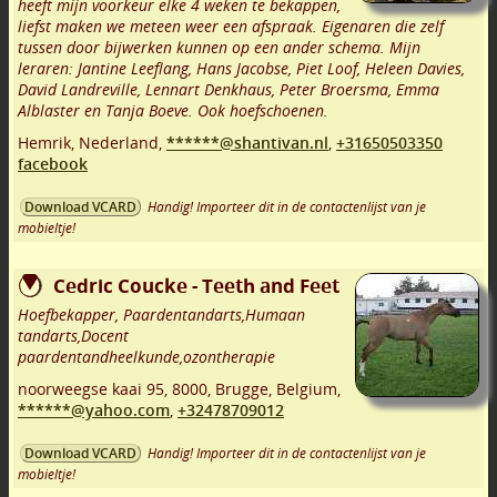
heeft mijn voorkeur elke 4 weken te bekappen,
liefst maken we meteen weer een afspraak. Eigenaren die zelf
tussen door bijwerken kunnen op een ander schema. Mijn
leraren: Jantine Leeflang, Hans Jacobse, Piet Loof, Heleen Davies,
David Landreville, Lennart Denkhaus, Peter Broersma, Emma
Alblaster en Tanja Boeve. Ook hoefschoenen.
Hemrik
,
Nederland,
******@shantivan.nl
,
+31650503350
facebook
Handig! Importeer dit in de contactenlijst van je
Download VCARD
mobieltje!
Cedric Coucke - Teeth and Feet
Hoefbekapper, Paardentandarts,Humaan
tandarts,Docent
paardentandheelkunde,ozontherapie
noorweegse kaai 95
,
8000
,
Brugge
,
Belgium,
******@yahoo.com
,
+32478709012
Handig! Importeer dit in de contactenlijst van je
Download VCARD
mobieltje!