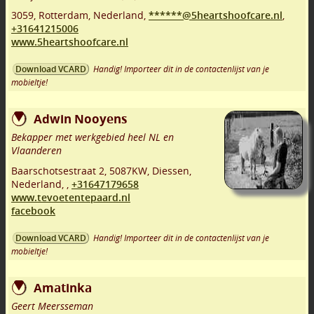
3059
,
Rotterdam
,
Nederland,
******@5heartshoofcare.nl
,
+31641215006
www.5heartshoofcare.nl
Handig! Importeer dit in de contactenlijst van je
Download VCARD
mobieltje!
Adwin Nooyens
Bekapper met werkgebied heel NL en
Vlaanderen
Baarschotsestraat 2
,
5087KW
,
Diessen
,
Nederland,
,
+31647179658
www.tevoetentepaard.nl
facebook
Handig! Importeer dit in de contactenlijst van je
Download VCARD
mobieltje!
Amatinka
Geert Meersseman