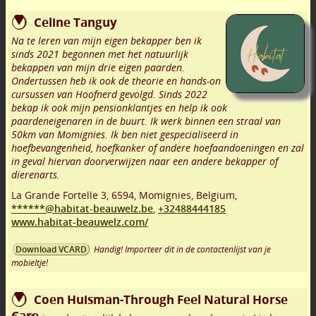
Celine Tanguy
Na te leren van mijn eigen bekapper ben ik
sinds 2021 begonnen met het natuurlijk
bekappen van mijn drie eigen paarden.
Ondertussen heb ik ook de theorie en hands-on
cursussen van Hoofnerd gevolgd. Sinds 2022
bekap ik ook mijn pensionklantjes en help ik ook
paardeneigenaren in de buurt. Ik werk binnen een straal van
50km van Momignies. Ik ben niet gespecialiseerd in
hoefbevangenheid, hoefkanker of andere hoefaandoeningen en zal
in geval hiervan doorverwijzen naar een andere bekapper of
dierenarts.
La Grande Fortelle 3
,
6594
,
Momignies
,
Belgium,
******@habitat-beauwelz.be
,
+32488444185
www.habitat-beauwelz.com/
Handig! Importeer dit in de contactenlijst van je
Download VCARD
mobieltje!
Coen Huisman-Through Feel Natural Horse
Care