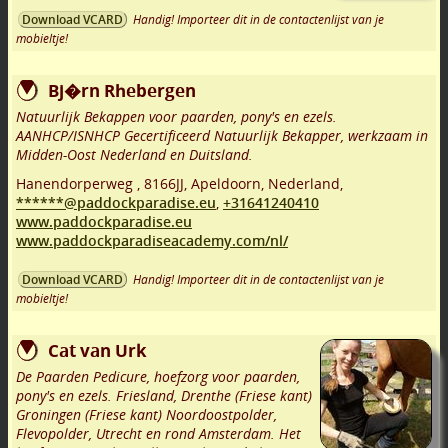
Handig! Importeer dit in de contactenlijst van je
Download VCARD
mobieltje!
Bj�rn Rhebergen
Natuurlijk Bekappen voor paarden, pony's en ezels.
AANHCP/ISNHCP Gecertificeerd Natuurlijk Bekapper, werkzaam in
Midden-Oost Nederland en Duitsland.
Hanendorperweg
,
8166JJ
,
Apeldoorn
,
Nederland,
******@paddockparadise.eu
,
+31641240410
www.paddockparadise.eu
www.paddockparadiseacademy.com/nl/
Handig! Importeer dit in de contactenlijst van je
Download VCARD
mobieltje!
Cat van Urk
De Paarden Pedicure, hoefzorg voor paarden,
pony's en ezels. Friesland, Drenthe (Friese kant)
Groningen (Friese kant) Noordoostpolder,
Flevopolder, Utrecht en rond Amsterdam. Het