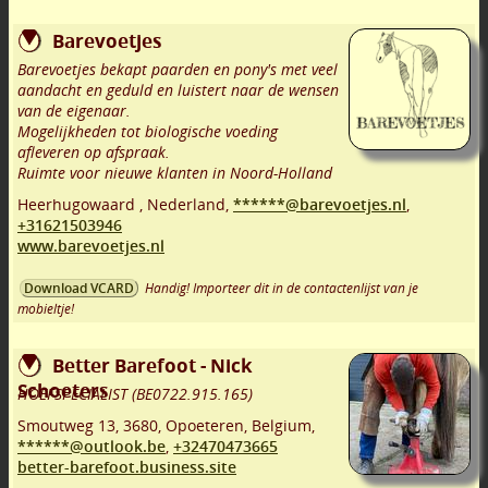
Barevoetjes
Barevoetjes bekapt paarden en pony's met veel
aandacht en geduld en luistert naar de wensen
van de eigenaar.
Mogelijkheden tot biologische voeding
afleveren op afspraak.
Ruimte voor nieuwe klanten in Noord-Holland
Heerhugowaard
,
Nederland,
******@barevoetjes.nl
,
+31621503946
www.barevoetjes.nl
Handig! Importeer dit in de contactenlijst van je
Download VCARD
mobieltje!
Better Barefoot - Nick
Schoeters
HOEFSPECIALIST (BE0722.915.165)
Smoutweg 13
,
3680
,
Opoeteren
,
Belgium,
******@outlook.be
,
+32470473665
better-barefoot.business.site