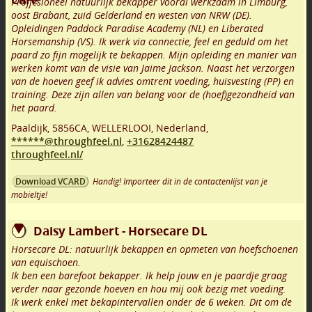
Proffesioneel natuurlijk bekapper vooral werkzaam in Limburg,
oost Brabant, zuid Gelderland en westen van NRW (DE).
Opleidingen Paddock Paradise Academy (NL) en Liberated
Horsemanship (VS). Ik werk via connectie, feel en geduld om het
paard zo fijn mogelijk te bekappen. Mijn opleiding en manier van
werken komt van de visie van Jaime Jackson. Naast het verzorgen
van de hoeven geef ik advies omtrent voeding, huisvesting (PP) en
training. Deze zijn allen van belang voor de (hoef)gezondheid van
het paard.
Paaldijk
,
5856CA
,
WELLERLOOI
,
Nederland,
******@throughfeel.nl
,
+31628424487
throughfeel.nl/
Handig! Importeer dit in de contactenlijst van je
Download VCARD
mobieltje!
Daisy Lambert - Horsecare DL
Horsecare DL: natuurlijk bekappen en opmeten van hoefschoenen
van equischoen.
Ik ben een barefoot bekapper. Ik help jouw en je paardje graag
verder naar gezonde hoeven en hou mij ook bezig met voeding.
Ik werk enkel met bekapintervallen onder de 6 weken. Dit om de