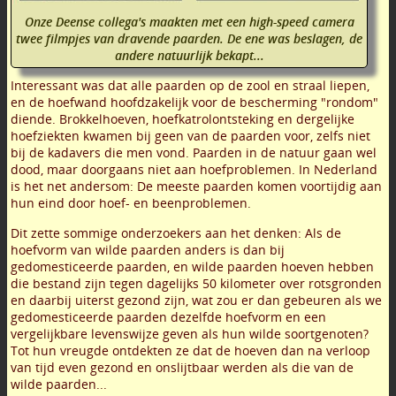
Onze Deense collega's maakten met een high-speed camera
twee filmpjes van dravende paarden. De ene was beslagen, de
andere natuurlijk bekapt...
Interessant was dat alle paarden op de zool en straal liepen,
en de hoefwand hoofdzakelijk voor de bescherming "rondom"
diende. Brokkelhoeven, hoefkatrolontsteking en dergelijke
hoefziekten kwamen bij geen van de paarden voor, zelfs niet
bij de kadavers die men vond. Paarden in de natuur gaan wel
dood, maar doorgaans niet aan hoefproblemen. In Nederland
is het net andersom: De meeste paarden komen voortijdig aan
hun eind door hoef- en beenproblemen.
Dit zette sommige onderzoekers aan het denken: Als de
hoefvorm van wilde paarden anders is dan bij
gedomesticeerde paarden, en wilde paarden hoeven hebben
die bestand zijn tegen dagelijks 50 kilometer over rotsgronden
en daarbij uiterst gezond zijn, wat zou er dan gebeuren als we
gedomesticeerde paarden dezelfde hoefvorm en een
vergelijkbare levenswijze geven als hun wilde soortgenoten?
Tot hun vreugde ontdekten ze dat de hoeven dan na verloop
van tijd even gezond en onslijtbaar werden als die van de
wilde paarden...