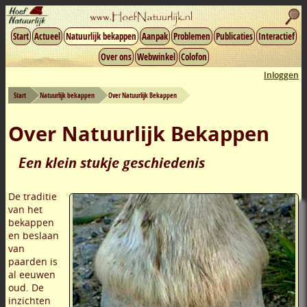
Start
Actueel
Natuurlijk bekappen
Aanpak
Problemen
Publicaties
Interactief
Over ons
Webwinkel
Colofon
Inloggen
Start
Natuurlijk bekappen
Over Natuurlijk Bekappen
Over Natuurlijk Bekappen
Een klein stukje geschiedenis
De traditie
van het
bekappen
en beslaan
van
paarden is
al eeuwen
oud. De
inzichten