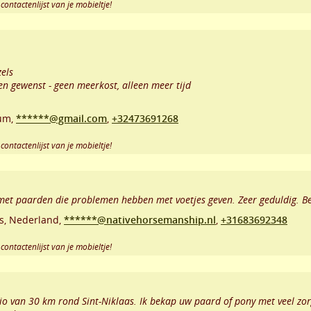
contactenlijst van je mobieltje!
els
ien gewenst - geen meerkost, alleen meer tijd
um,
******@gmail.com
,
+32473691268
contactenlijst van je mobieltje!
et paarden die problemen hebben met voetjes geven. Zeer geduldig. Be
s
,
Nederland,
******@nativehorsemanship.nl
,
+31683692348
contactenlijst van je mobieltje!
o van 30 km rond Sint-Niklaas. Ik bekap uw paard of pony met veel zorg