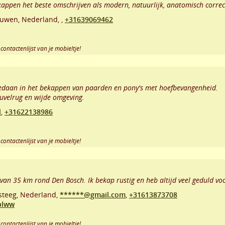
appen het beste omschrijven als modern, natuurlijk, anatomisch correc
euwen
,
Nederland,
,
+31639069462
contactenlijst van je mobieltje!
pgedaan in het bekappen van paarden en pony's met hoefbevangenheid.
uvelrug en wijde omgeving.
l
,
+31622138986
contactenlijst van je mobieltje!
 van 35 km rond Den Bosch. Ik bekap rustig en heb altijd veel geduld v
steeg
,
Nederland,
******@gmail.com
,
+31613873708
plww
contactenlijst van je mobieltje!