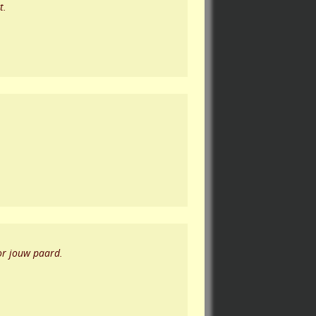
t.
oor jouw paard.