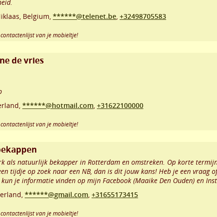
eid.
iklaas
,
Belgium,
******@telenet.be
,
+32498705583
contactenlijst van je mobieltje!
e de vries
b
rland,
******@hotmail.com
,
+31622100000
contactenlijst van je mobieltje!
 bekappen
 als natuurlijk bekapper in Rotterdam en omstreken. Op korte termijn 
een tijdje op zoek naar een NB, dan is dit jouw kans! Heb je een vraag o
 kun je informatie vinden op mijn Facebook (Maaike Den Ouden) en In
erland,
******@gmail.com
,
+31655173415
contactenlijst van je mobieltje!