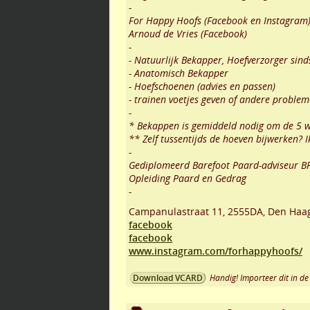
-
For Happy Hoofs (Facebook en Instagram
Arnoud de Vries (Facebook)
-
- Natuurlijk Bekapper, Hoefverzorger sin
- Anatomisch Bekapper
- Hoefschoenen (advies en passen)
- trainen voetjes geven of andere proble
-
* Bekappen is gemiddeld nodig om de 5 
** Zelf tussentijds de hoeven bijwerken? Ik
-
Gediplomeerd Barefoot Paard-adviseur B
Opleiding Paard en Gedrag
-
Campanulastraat 11
,
2555DA
,
Den Haa
facebook
facebook
www.instagram.com/forhappyhoofs/
Handig! Importeer dit in de 
Download VCARD