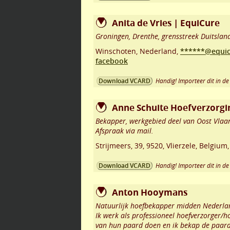
Anita de Vries | EquiCure
Groningen, Drenthe, grensstreek Duitslan
Winschoten
,
Nederland,
******@equic
facebook
Handig! Importeer dit in de 
Download VCARD
Anne Schuite Hoefverzorgi
Bekapper, werkgebied deel van Oost Vlaa
Afspraak via mail.
Strijmeers, 39
,
9520
,
Vlierzele
,
Belgium
Handig! Importeer dit in de 
Download VCARD
Anton Hooymans
Natuurlijk hoefbekapper midden Nederla
Ik werk als professioneel hoefverzorger/
van hun paard doen en ik bekap de paarde