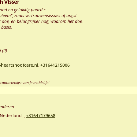
h Visser
zond en gelukkig paard ~
leem", zoals vertrouwensissues of angst.
k doe, en belangrijker nog, waarom het doe.
 basis.
(II)
heartshoofcare.nl
,
+31641215006
contactenlijst van je mobieltje!
anderen
Nederland,
,
+31647179658