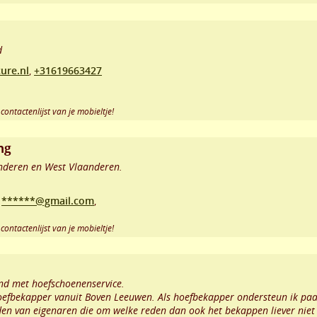
d
ure.nl
,
+31619663427
contactenlijst van je mobieltje!
ng
nderen en West Vlaanderen.
,
******@gmail.com
,
contactenlijst van je mobieltje!
nd met hoefschoenenservice.
hoefbekapper vanuit Boven Leeuwen. Als hoefbekapper ondersteun ik paa
n van eigenaren die om welke reden dan ook het bekappen liever niet z