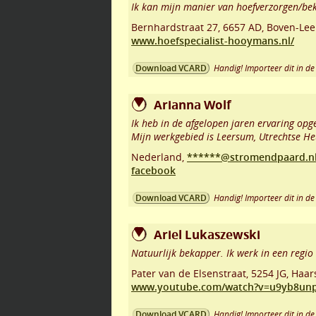
Ik kan mijn manier van hoefverzorgen/bek
Bernhardstraat 27
,
6657 AD
,
Boven-Le
www.hoefspecialist-hooymans.nl/
Handig! Importeer dit in de 
Download VCARD
Arianna Wolf
Ik heb in de afgelopen jaren ervaring o
Mijn werkgebied is Leersum, Utrechtse He
Nederland,
******@stromendpaard.n
facebook
Handig! Importeer dit in de 
Download VCARD
Ariel Lukaszewski
Natuurlijk bekapper. Ik werk in een regio
Pater van de Elsenstraat
,
5254 JG
,
Haar
www.youtube.com/watch?v=u9yb8un
Handig! Importeer dit in de 
Download VCARD