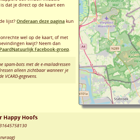
is dat je direct op de kaart een
de lijst?
Onderaan deze pagina
kun
 onrechte wel op de kaart, of met
 bevindingen kwijt? Neem dan
PaardNatuurlijk Facebook-groep
.
e spam-bots met de e-mailadressen
dressen alleen zichtbaar wanneer je
 de VCARD-gegevens.
or Happy Hoofs
 +31645758130
anvraag)