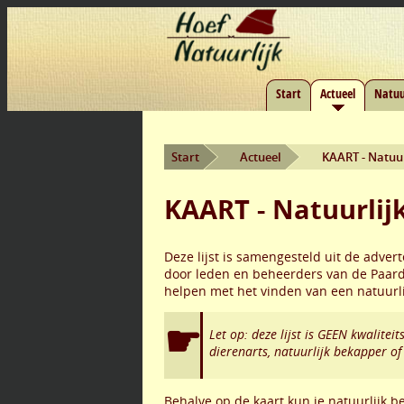
Start
Actueel
Natuu
Start
Actueel
KAART - Natuu
KAART - Natuurlij
Deze lijst is samengesteld uit de advert
door leden en beheerders van de Paard
helpen met het vinden van een natuurl
Let op: deze lijst is GEEN kwalite
dierenarts, natuurlijk bekapper of
Behalve op de kaart kun je natuurlijk 