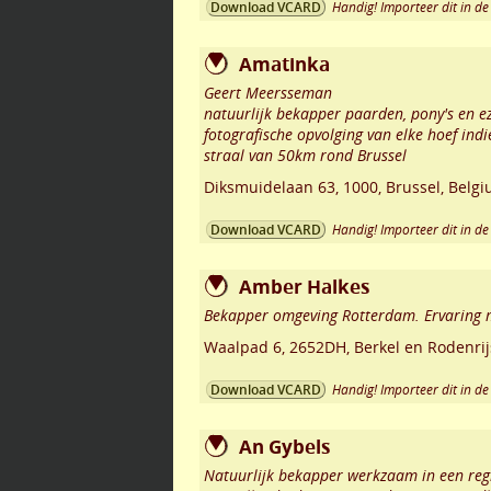
Handig! Importeer dit in de 
Download VCARD
Amatinka
Geert Meersseman
natuurlijk bekapper paarden, pony's en ez
fotografische opvolging van elke hoef ind
straal van 50km rond Brussel
Diksmuidelaan 63
,
1000
,
Brussel
,
Belgi
Handig! Importeer dit in de 
Download VCARD
Amber Halkes
Bekapper omgeving Rotterdam. Ervaring m
Waalpad 6
,
2652DH
,
Berkel en Rodenrij
Handig! Importeer dit in de 
Download VCARD
An Gybels
Natuurlijk bekapper werkzaam in een regi