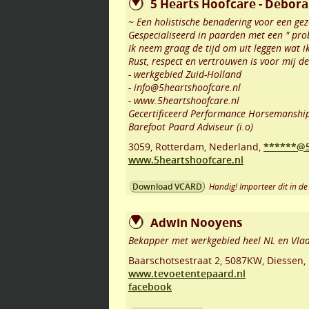
5 Hearts Hoofcare - Debora
~ Een holistische benadering voor een ge
Gespecialiseerd in paarden met een " prob
Ik neem graag de tijd om uit leggen wat i
Rust, respect en vertrouwen is voor mij de
- werkgebied Zuid-Holland
- info@5heartshoofcare.nl
- www.5heartshoofcare.nl
Gecertificeerd Performance Horsemanship 
Barefoot Paard Adviseur (i.o)
3059
,
Rotterdam
,
Nederland,
******@5
www.5heartshoofcare.nl
Handig! Importeer dit in de 
Download VCARD
Adwin Nooyens
Bekapper met werkgebied heel NL en Vla
Baarschotsestraat 2
,
5087KW
,
Diessen
,
www.tevoetentepaard.nl
facebook