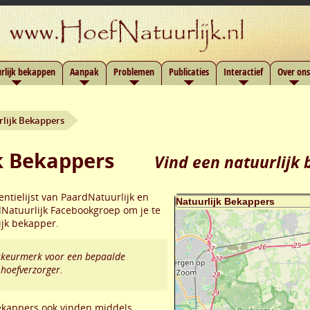
rlijk bekappen
Aanpak
Problemen
Publicaties
Interactief
Over ons
rlijk Bekappers
k Bekappers
Vind een natuurlijk
entielijst van PaardNatuurlijk en
Natuurlijk Facebookgroep om je te
ijk bekapper.
itskeurmerk voor een bepaalde
 hoefverzorger.
bekappers ook vinden middels