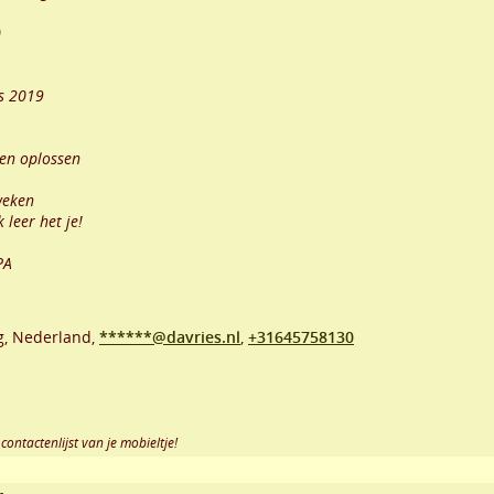
)
ds 2019
men oplossen
weken
 leer het je!
PA
g
,
Nederland,
******@davries.nl
,
+31645758130
contactenlijst van je mobieltje!