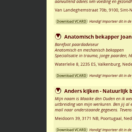
aanvullend advies ivm voeding en gezondh
Van Landeghemstraat 70b
,
9100
,
Sint-N
Handig! Importeer dit in de 
Download VCARD
Anatomisch bekapper Joann
Barefoot paardadviseur
Anatomisch en mechanisch bekappen
Specialisatie in trauma, jonge paarden, h
Waterlelie 8
,
2235 ES
,
Valkenburg
,
Nede
Handig! Importeer dit in de 
Download VCARD
Anders kijken - Natuurlijk
Mijn naam is Maaike den Ouden en ik werk
uitbreiding van mijn werkuren. Ben jij al 
mail naar onderstaande gegevens. Tevens
Meidoorn 39
,
3171 NB
,
Poortugaal
,
Ned
Handig! Importeer dit in de 
Download VCARD