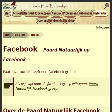
Start
Actueel
Natuurlijk bekappen
Aanpak
Problemen
Publicaties
Interactief
Over ons
Webwinkel
Colofon
Inloggen
Start
Interactief
Facebook
Facebook
Paard Natuurlijk op
Facebook
Paard Natuurlijk heeft een Facebook groep!
Als je gelijk naar de facebook-groep wilt gaan:
Paard
Natuurlijk Facebook groep
.
Over de Paard Natuurlijk Facebook