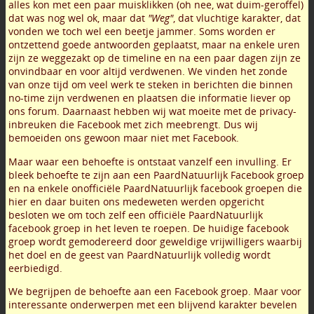
alles kon met een paar muisklikken (oh nee, wat duim-geroffel)
dat was nog wel ok, maar dat
"Weg"
, dat vluchtige karakter, dat
vonden we toch wel een beetje jammer. Soms worden er
ontzettend goede antwoorden geplaatst, maar na enkele uren
zijn ze weggezakt op de timeline en na een paar dagen zijn ze
onvindbaar en voor altijd verdwenen. We vinden het zonde
van onze tijd om veel werk te steken in berichten die binnen
no-time zijn verdwenen en plaatsen die informatie liever op
ons forum. Daarnaast hebben wij wat moeite met de privacy-
inbreuken die Facebook met zich meebrengt. Dus wij
bemoeiden ons gewoon maar niet met Facebook.
Maar waar een behoefte is ontstaat vanzelf een invulling. Er
bleek behoefte te zijn aan een PaardNatuurlijk Facebook groep
en na enkele onofficiële PaardNatuurlijk facebook groepen die
hier en daar buiten ons medeweten werden opgericht
besloten we om toch zelf een officiële PaardNatuurlijk
facebook groep in het leven te roepen. De huidige facebook
groep wordt gemodereerd door geweldige vrijwilligers waarbij
het doel en de geest van PaardNatuurlijk volledig wordt
eerbiedigd.
We begrijpen de behoefte aan een Facebook groep. Maar voor
interessante onderwerpen met een blijvend karakter bevelen