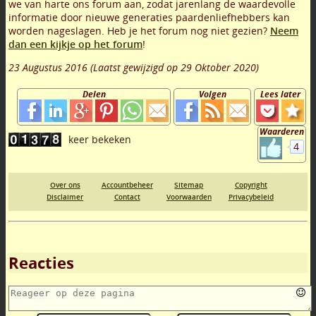
we van harte ons forum aan, zodat jarenlang de waardevolle
informatie door nieuwe generaties paardenliefhebbers kan
worden nageslagen. Heb je het forum nog niet gezien?
Neem
dan een kijkje op het forum
!
23 Augustus 2016
(Laatst gewijzigd op
29 Oktober 2020
)
Delen
Volgen
Lees later
Waarderen
4
Over ons
Accountbeheer
Sitemap
Copyright
Disclaimer
Contact
Voorwaarden
Privacybeleid
Reacties