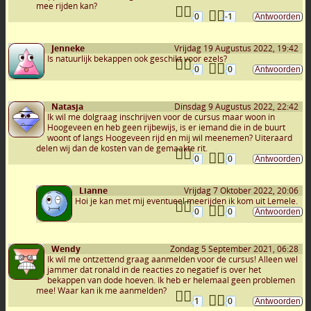
mee rijden kan?
0
-1
Jenneke
Vrijdag 19 Augustus 2022, 19:42
Is natuurlijk bekappen ook geschikt voor ezels?
0
0
Natasja
Dinsdag 9 Augustus 2022, 22:42
Ik wil me dolgraag inschrijven voor de cursus maar woon in
Hoogeveen en heb geen rijbewijs, is er iemand die in de buurt
woont of langs Hoogeveen rijd en mij wil meenemen? Uiteraard
delen wij dan de kosten van de gemaakte rit.
0
0
Lianne
Vrijdag 7 Oktober 2022, 20:06
Hoi je kan met mij eventueel meerijden ik kom uit Lemele.
0
0
Wendy
Zondag 5 September 2021, 06:28
Ik wil me ontzettend graag aanmelden voor de cursus! Alleen wel
jammer dat ronald in de reacties zo negatief is over het
bekappen van dode hoeven. Ik heb er helemaal geen problemen
mee! Waar kan ik me aanmelden?
1
0