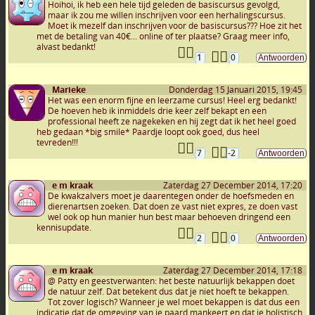
Hoihoi, ik heb een hele tijd geleden de basiscursus gevolgd,
maar ik zou me willen inschrijven voor een herhalingscursus.
Moet ik mezelf dan inschrijven voor de basiscursus??? Hoe zit het
met de betaling van 40€... online of ter plaatse? Graag meer info,
alvast bedankt!
1
0
Marieke
Donderdag 15 Januari 2015, 19:45
Het was een enorm fijne en leerzame cursus! Heel erg bedankt!
De hoeven heb ik inmiddels drie keer zelf bekapt en een
professional heeft ze nagekeken en hij zegt dat ik het heel goed
heb gedaan *big smile* Paardje loopt ook goed, dus heel
tevreden!!!
7
-2
e m kraak
Zaterdag 27 December 2014, 17:20
De kwakzalvers moet je daarentegen onder de hoefsmeden en
dierenartsen zoeken. Dat doen ze vast niet expres, ze doen vast
wel ook op hun manier hun best maar behoeven dringend een
kennisupdate.
2
0
e m kraak
Zaterdag 27 December 2014, 17:18
@ Patty en geestverwanten: het beste natuurlijk bekappen doet
de natuur zelf. Dat betekent dus dat je niet hoeft te bekappen.
Tot zover logisch? Wanneer je wel moet bekappen is dat dus een
indicatie dat de omgeving van je paard mankeert en dat je holistisch