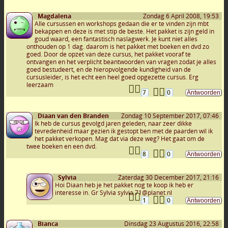
Magdalena
Zondag 6 April 2008, 19:53
Alle cursussen en workshops gedaan die er te vinden zijn mbt
bekappen en deze is met stip de beste. Het pakket is zijn geld in
goud waard, een fantastisch naslagwerk. Je kunt niet alles
onthouden op 1 dag. daarom is het pakket met boeken en dvd zo
goed. Door de opzet van deze cursus, het pakket vooraf te
ontvangen en het verplicht beantwoorden van vragen zodat je alles
goed bestudeert, en de hieropvolgende kundigheid van de
cursusleider, is het echt een heel goed opgezette cursus. Erg
leerzaam
7
0
Diaan van den Branden
Zondag 10 September 2017, 07:46
Ik heb de cursus gevolgd jaren geleden, naar zeer dikke
tevredenheid maar gezien ik gestopt ben met de paarden wil ik
het pakket verkopen. Mag dat via deze weg? Het gaat om de
twee boeken en een dvd.
8
0
Sylvia
Zaterdag 30 December 2017, 21:16
Hoi Diaan heb je het pakket nog te koop ik heb er
interesse in. Gr Sylvia sylvia.71@planet.nl
1
0
Bianca
Dinsdag 23 Augustus 2016, 22:58