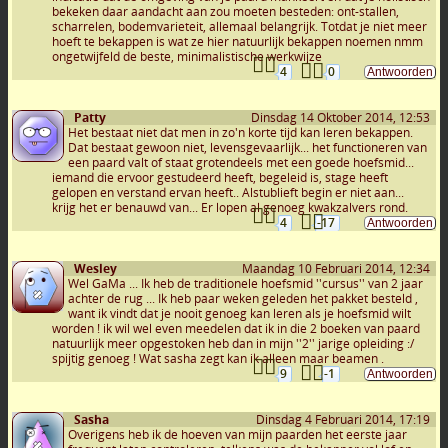
bekeken daar aandacht aan zou moeten besteden: ont-stallen,
scharrelen, bodemvarieteit, allemaal belangrijk. Totdat je niet meer
hoeft te bekappen is wat ze hier natuurlijk bekappen noemen nmm
ongetwijfeld de beste, minimalistische werkwijze
4
0
Patty
Dinsdag 14 Oktober 2014, 12:53
Het bestaat niet dat men in zo'n korte tijd kan leren bekappen.
Dat bestaat gewoon niet, levensgevaarlijk... het functioneren van
een paard valt of staat grotendeels met een goede hoefsmid...
iemand die ervoor gestudeerd heeft, begeleid is, stage heeft
gelopen en verstand ervan heeft.. Alstublieft begin er niet aan...
krijg het er benauwd van... Er lopen al genoeg kwakzalvers rond.
4
-17
Wesley
Maandag 10 Februari 2014, 12:34
Wel GaMa ... Ik heb de traditionele hoefsmid ''cursus'' van 2 jaar
achter de rug ... Ik heb paar weken geleden het pakket besteld ,
want ik vindt dat je nooit genoeg kan leren als je hoefsmid wilt
worden ! ik wil wel even meedelen dat ik in die 2 boeken van paard
natuurlijk meer opgestoken heb dan in mijn ''2'' jarige opleiding :/
spijtig genoeg ! Wat sasha zegt kan ik alleen maar beamen .
9
-1
Sasha
Dinsdag 4 Februari 2014, 17:19
Overigens heb ik de hoeven van mijn paarden het eerste jaar