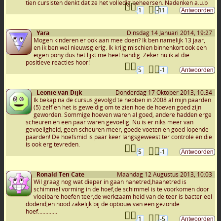
tien cursisten denkt dat ze het volledig beheersen. Nadenken a.u.b
1
-11
Yara
Dinsdag 14 Januari 2014, 19:27
Mogen kinderen er ook aan mee doen? Ik ben namelijk 13 jaar,
en ik ben wel nieuwsgierig. Ik krijg mischien binnenkort ook een
eigen pony dus het lijkt me heel handig. Zeker nu ik al die
positieve reacties hoor!
5
-1
Leonie van Dijk
Donderdag 17 Oktober 2013, 10:34
Ik bekap na de cursus gevolgd te hebben in 2008 al mijn paarden
(5) zelf en het is geweldig om te zien hoe de hoeven goed zijn
geworden. Sommige hoeven waren al goed, andere hadden erge
scheuren en een paar waren gevoelig. Nu is er niks meer van
gevoeligheid, geen scheuren meer, goede voeten en goed lopende
paarden! De hoefsmid is paar keer langsgeweest ter controle en die
is ook erg tevreden.
5
-1
Ronald Ten Cate
Maandag 12 Augustus 2013, 10:03
Wil graag nog wat dieper in gaan hanetred,haanetred is
schimmel vorming in de hoef,de schimmel is te voorkomen door
vloeibare hoefen teer,de werkzaam heid van de teer is bacterieel
dodend,en nood zakelijk bij de opbouw van een gezonde
hoef.............
1
-5