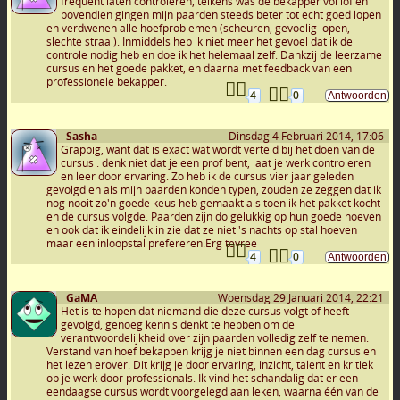
frequent laten controleren, telkens was de bekapper vol lof en
bovendien gingen mijn paarden steeds beter tot echt goed lopen
en verdwenen alle hoefproblemen (scheuren, gevoelig lopen,
slechte straal). Inmiddels heb ik niet meer het gevoel dat ik de
controle nodig heb en doe ik het helemaal zelf. Dankzij de leerzame
cursus en het goede pakket, en daarna met feedback van een
professionele bekapper.
4
0
Sasha
Dinsdag 4 Februari 2014, 17:06
Grappig, want dat is exact wat wordt verteld bij het doen van de
cursus : denk niet dat je een prof bent, laat je werk controleren
en leer door ervaring. Zo heb ik de cursus vier jaar geleden
gevolgd en als mijn paarden konden typen, zouden ze zeggen dat ik
nog nooit zo'n goede keus heb gemaakt als toen ik het pakket kocht
en de cursus volgde. Paarden zijn dolgelukkig op hun goede hoeven
en ook dat ik eindelijk in zie dat ze niet 's nachts op stal hoeven
maar een inloopstal prefereren.Erg tevree
4
0
GaMA
Woensdag 29 Januari 2014, 22:21
Het is te hopen dat niemand die deze cursus volgt of heeft
gevolgd, genoeg kennis denkt te hebben om de
verantwoordelijkheid over zijn paarden volledig zelf te nemen.
Verstand van hoef bekappen krijg je niet binnen een dag cursus en
het lezen erover. Dit krijg je door ervaring, inzicht, talent en kritiek
op je werk door professionals. Ik vind het schandalig dat er een
eendaagse cursus wordt voorgelegd aan leken, waarna één van de