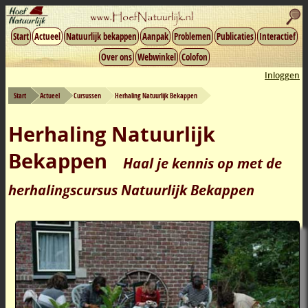
Start
Actueel
Natuurlijk bekappen
Aanpak
Problemen
Publicaties
Interactief
Over ons
Webwinkel
Colofon
Inloggen
Start
Actueel
Cursussen
Herhaling Natuurlijk Bekappen
Herhaling Natuurlijk
Bekappen
Haal je kennis op met de
herhalingscursus Natuurlijk Bekappen