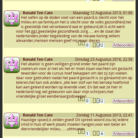
Ronald Ten Cate
Maandag 12 Augustus 2013, 01:06
Het oefen op de doden voet van een paard,is slecht voor het
milieu en uw family,en het is slecht voor de volks gezondheid,het
is geestelijk niet verantwoord wat er gebeurd,dit is echt werk
voor het ggz,geestelijke gezondheids zorg.......en de staat der
nederlanden,onder begeleiding van de nieuwe koning willem
alexander,mensen mensen geef mij maar dieren...............
0
-12
Ronald Ten Cate
Dinsdag 23 Augustus 2016, 22:58
Het abatoir is geen veilligen grond onder het paard zijn
voeten,en voor al niet als het er moet staan wachten om geslacht
teworden voor de cursus hoef bekappen om dat zij zijn voeten
daar voor gebruiken nadat het paard geslacht is zo genaamd om op
teleren,het kan ook anders ,alle leer stof van het beroep hoefsmid
kan aan geleerd worden op levende voet. En dat wat ze hier in
nederland nog oet gebeuren van daar mijn schrijven,met
vriendelijke groet eendienaargodswegen........
0
-12
Ronald Ten Cate
Zondag 11 Augustus 2013, 22:41
Haastige spoed,is zelden goed! Dit spreek woord zou bij iedere
smid in huis of werk plaats moeten hangen,voor een beter en
diervriendelijker milieu.......uhhhumm
1
-6