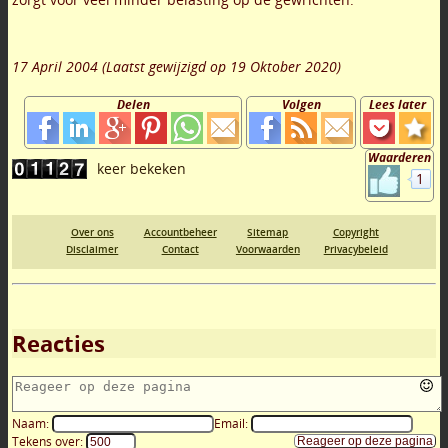
17 April 2004
(Laatst gewijzigd op
19 Oktober 2020
)
Delen
Volgen
Lees later
Waarderen
1
Over ons
Accountbeheer
Sitemap
Copyright
Disclaimer
Contact
Voorwaarden
Privacybeleid
Reacties
Naam:
Email:
Tekens over: