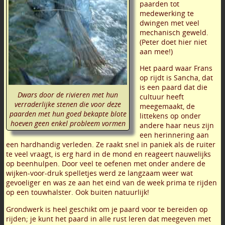
paarden tot
medewerking te
dwingen met veel
mechanisch geweld.
(Peter doet hier niet
aan mee!)
Het paard waar Frans
op rijdt is Sancha, dat
is een paard dat die
Dwars door de rivieren met hun
cultuur heeft
verraderlijke stenen die voor deze
meegemaakt, de
paarden met hun goed bekapte blote
littekens op onder
hoeven geen enkel probleem vormen
andere haar neus zijn
een herinnering aan
een hardhandig verleden. Ze raakt snel in paniek als de ruiter
te veel vraagt, is erg hard in de mond en reageert nauwelijks
op beenhulpen. Door veel te oefenen met onder andere de
wijken-voor-druk spelletjes werd ze langzaam weer wat
gevoeliger en was ze aan het eind van de week prima te rijden
op een touwhalster. Ook buiten natuurlijk!
Grondwerk is heel geschikt om je paard voor te bereiden op
rijden; je kunt het paard in alle rust leren dat meegeven met