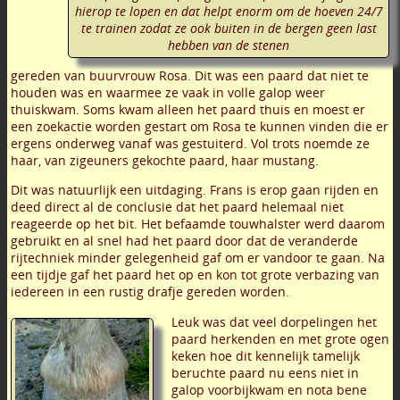
hierop te lopen en dat helpt enorm om de hoeven 24/7
te trainen zodat ze ook buiten in de bergen geen last
hebben van de stenen
gereden van buurvrouw Rosa. Dit was een paard dat niet te
houden was en waarmee ze vaak in volle galop weer
thuiskwam. Soms kwam alleen het paard thuis en moest er
een zoekactie worden gestart om Rosa te kunnen vinden die er
ergens onderweg vanaf was gestuiterd. Vol trots noemde ze
haar, van zigeuners gekochte paard, haar mustang.
Dit was natuurlijk een uitdaging. Frans is erop gaan rijden en
deed direct al de conclusie dat het paard helemaal niet
reageerde op het bit. Het befaamde touwhalster werd daarom
gebruikt en al snel had het paard door dat de veranderde
rijtechniek minder gelegenheid gaf om er vandoor te gaan. Na
een tijdje gaf het paard het op en kon tot grote verbazing van
iedereen in een rustig drafje gereden worden.
Leuk was dat veel dorpelingen het
paard herkenden en met grote ogen
keken hoe dit kennelijk tamelijk
beruchte paard nu eens niet in
galop voorbijkwam en nota bene