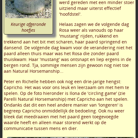
werd gereden met een minder stoer
uitziend maar uiterst effectief
'hoofdstel'.
Keurige afgeronde
Helaas zagen we de volgende dag
hoefjes
Rosa weer als vanouds op haar
'mustang' rijden, rukkend en
trekkend aan het bit met scharen, haar paard springend en
dansend. De volgende dag kwam voor de verandering niet het
paard alleen thuis maar was het Rosa die zonder paard
thuiskwam: Haar 'mustang' was ontsnapt en liep ergens in de
bergen rond. Tja, sommige mensen zijn gewoon nog niet toe
aan Natural Horsemanship...
Peter en Richelle hebben ook nog een drie-jarige hengst:
Capricho. Het was voor ons leuk en leerzaam om met hem te
spelen. Op de foto hieronder is Ilona de 'circling game' (zie
Parelli Natural Horsemanship) met Capricho aan het spelen.
Ondanks dat dit een heel andere manier van 'longeren' is
begreep Capricho onmiddellijk de bedoeling. Ook nu weer
bleek dat meedraaien met het paard geen toegevoegde
waarde heeft en alleen maar storend werkt op de
communicatie tussen mens en dier.