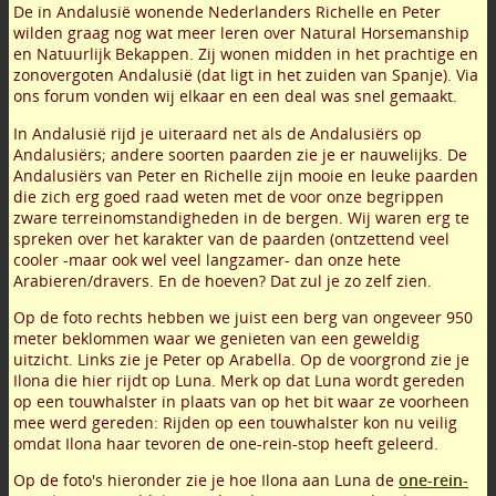
De in Andalusië wonende Nederlanders Richelle en Peter
wilden graag nog wat meer leren over Natural Horsemanship
en Natuurlijk Bekappen. Zij wonen midden in het prachtige en
zonovergoten Andalusië (dat ligt in het zuiden van Spanje). Via
ons forum vonden wij elkaar en een deal was snel gemaakt.
In Andalusië rijd je uiteraard net als de Andalusiërs op
Andalusiërs; andere soorten paarden zie je er nauwelijks. De
Andalusiërs van Peter en Richelle zijn mooie en leuke paarden
die zich erg goed raad weten met de voor onze begrippen
zware terreinomstandigheden in de bergen. Wij waren erg te
spreken over het karakter van de paarden (ontzettend veel
cooler -maar ook wel veel langzamer- dan onze hete
Arabieren/dravers. En de hoeven? Dat zul je zo zelf zien.
Op de foto rechts hebben we juist een berg van ongeveer 950
meter beklommen waar we genieten van een geweldig
uitzicht. Links zie je Peter op Arabella. Op de voorgrond zie je
Ilona die hier rijdt op Luna. Merk op dat Luna wordt gereden
op een touwhalster in plaats van op het bit waar ze voorheen
mee werd gereden: Rijden op een touwhalster kon nu veilig
omdat Ilona haar tevoren de one-rein-stop heeft geleerd.
Op de foto's hieronder zie je hoe Ilona aan Luna de
one-rein-