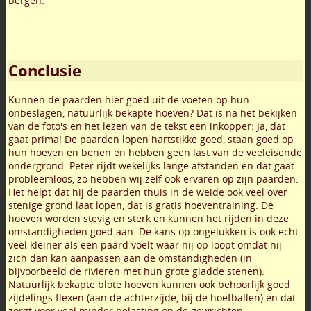
bergen.
Conclusie
Kunnen de paarden hier goed uit de voeten op hun
onbeslagen, natuurlijk bekapte hoeven? Dat is na het bekijken
van de foto's en het lezen van de tekst een inkopper: Ja, dat
gaat prima! De paarden lopen hartstikke goed, staan goed op
hun hoeven en benen en hebben geen last van de veeleisende
ondergrond. Peter rijdt wekelijks lange afstanden en dat gaat
probleemloos, zo hebben wij zelf ook ervaren op zijn paarden.
Het helpt dat hij de paarden thuis in de weide ook veel over
stenige grond laat lopen, dat is gratis hoeventraining. De
hoeven worden stevig en sterk en kunnen het rijden in deze
omstandigheden goed aan. De kans op ongelukken is ook echt
veel kleiner als een paard voelt waar hij op loopt omdat hij
zich dan kan aanpassen aan de omstandigheden (in
bijvoorbeeld de rivieren met hun grote gladde stenen).
Natuurlijk bekapte blote hoeven kunnen ook behoorlijk goed
zijdelings flexen (aan de achterzijde, bij de hoefballen) en dat
zorgt voor veel minder belasting op de gewrichten.