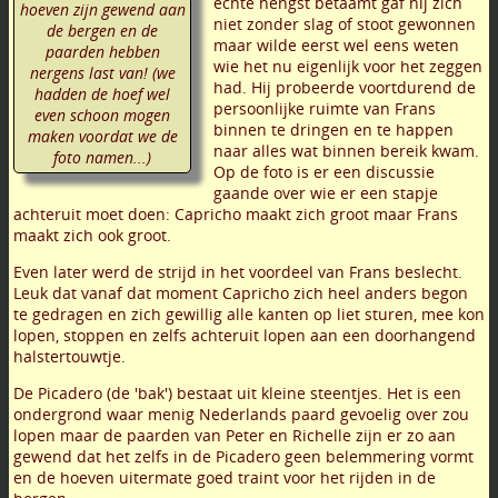
echte hengst betaamt gaf hij zich
hoeven zijn gewend aan
niet zonder slag of stoot gewonnen
de bergen en de
maar wilde eerst wel eens weten
paarden hebben
wie het nu eigenlijk voor het zeggen
nergens last van! (we
had. Hij probeerde voortdurend de
hadden de hoef wel
persoonlijke ruimte van Frans
even schoon mogen
binnen te dringen en te happen
maken voordat we de
naar alles wat binnen bereik kwam.
foto namen...)
Op de foto is er een discussie
gaande over wie er een stapje
achteruit moet doen: Capricho maakt zich groot maar Frans
maakt zich ook groot.
Even later werd de strijd in het voordeel van Frans beslecht.
Leuk dat vanaf dat moment Capricho zich heel anders begon
te gedragen en zich gewillig alle kanten op liet sturen, mee kon
lopen, stoppen en zelfs achteruit lopen aan een doorhangend
halstertouwtje.
De Picadero (de 'bak') bestaat uit kleine steentjes. Het is een
ondergrond waar menig Nederlands paard gevoelig over zou
lopen maar de paarden van Peter en Richelle zijn er zo aan
gewend dat het zelfs in de Picadero geen belemmering vormt
en de hoeven uitermate goed traint voor het rijden in de