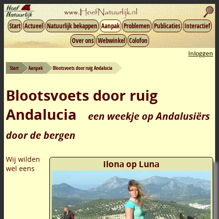
Start
Actueel
Natuurlijk bekappen
Aanpak
Problemen
Publicaties
Interactief
Over ons
Webwinkel
Colofon
Inloggen
Start
Aanpak
Blootsvoets door ruig Andalucia
Blootsvoets door ruig
Andalucia
een weekje op Andalusiërs
door de bergen
Wij wilden
Ilona op Luna
wel eens