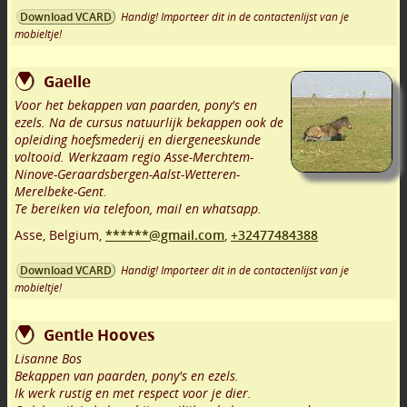
Handig! Importeer dit in de contactenlijst van je
Download VCARD
mobieltje!
Gaelle
Voor het bekappen van paarden, pony's en
ezels. Na de cursus natuurlijk bekappen ook de
opleiding hoefsmederij en diergeneeskunde
voltooid. Werkzaam regio Asse-Merchtem-
Ninove-Geraardsbergen-Aalst-Wetteren-
Merelbeke-Gent.
Te bereiken via telefoon, mail en whatsapp.
Asse
,
Belgium,
******@gmail.com
,
+32477484388
Handig! Importeer dit in de contactenlijst van je
Download VCARD
mobieltje!
Gentle Hooves
Lisanne Bos
Bekappen van paarden, pony's en ezels.
Ik werk rustig en met respect voor je dier.