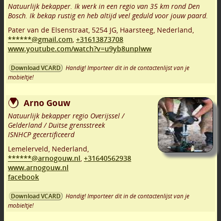
Natuurlijk bekapper. Ik werk in een regio van 35 km rond Den
Bosch. Ik bekap rustig en heb altijd veel geduld voor jouw paard.
Pater van de Elsenstraat
,
5254 JG
,
Haarsteeg
,
Nederland,
******@gmail.com
,
+31613873708
www.youtube.com/watch?v=u9yb8unplww
Handig! Importeer dit in de contactenlijst van je
Download VCARD
mobieltje!
Arno Gouw
Natuurlijk bekapper regio Overijssel /
Gelderland / Duitse grensstreek
ISNHCP gecertificeerd
Lemelerveld
,
Nederland,
******@arnogouw.nl
,
+31640562938
www.arnogouw.nl
facebook
Handig! Importeer dit in de contactenlijst van je
Download VCARD
mobieltje!