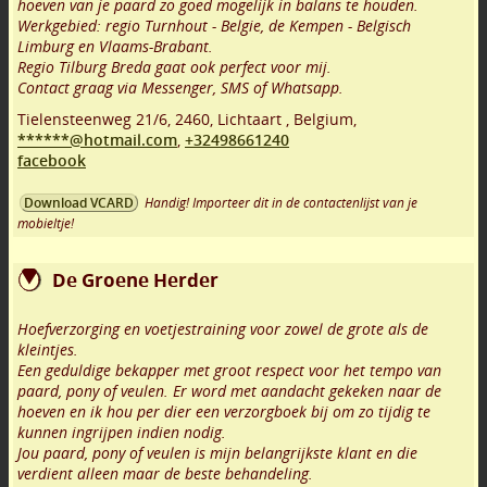
hoeven van je paard zo goed mogelijk in balans te houden.
Werkgebied: regio Turnhout - Belgie, de Kempen - Belgisch
Limburg en Vlaams-Brabant.
Regio Tilburg Breda gaat ook perfect voor mij.
Contact graag via Messenger, SMS of Whatsapp.
Tielensteenweg 21/6
,
2460
,
Lichtaart
,
Belgium,
******@hotmail.com
,
+32498661240
facebook
Handig! Importeer dit in de contactenlijst van je
Download VCARD
mobieltje!
De Groene Herder
Hoefverzorging en voetjestraining voor zowel de grote als de
kleintjes.
Een geduldige bekapper met groot respect voor het tempo van
paard, pony of veulen. Er word met aandacht gekeken naar de
hoeven en ik hou per dier een verzorgboek bij om zo tijdig te
kunnen ingrijpen indien nodig.
Jou paard, pony of veulen is mijn belangrijkste klant en die
verdient alleen maar de beste behandeling.