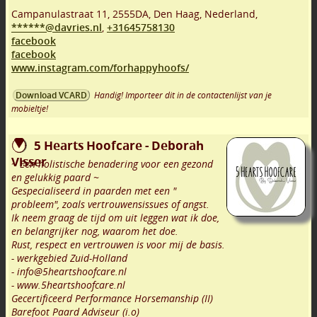
Campanulastraat 11
,
2555DA
,
Den Haag
,
Nederland,
******@davries.nl
,
+31645758130
facebook
facebook
www.instagram.com/forhappyhoofs/
Handig! Importeer dit in de contactenlijst van je
Download VCARD
mobieltje!
5 Hearts Hoofcare - Deborah
Visser
~ Een holistische benadering voor een gezond
en gelukkig paard ~
Gespecialiseerd in paarden met een "
probleem", zoals vertrouwensissues of angst.
Ik neem graag de tijd om uit leggen wat ik doe,
en belangrijker nog, waarom het doe.
Rust, respect en vertrouwen is voor mij de basis.
- werkgebied Zuid-Holland
- info@5heartshoofcare.nl
- www.5heartshoofcare.nl
Gecertificeerd Performance Horsemanship (II)
Barefoot Paard Adviseur (i.o)