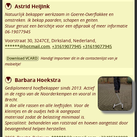
Astrid Heijink
Natuurlijk bekapper werkzaam in Goeree-Overflakkee en
omstreken. Ik bekap paarden, schapen en geiten.
Stuur gerust een berichtje voor een afspraak of meer informatie
06-19077945
Voorstraat 30
,
3247CE
,
Dirksland
,
Nederland,
******@hotmail.com
,
+31619077945
+31619077945
Handig! Importeer dit in de contactenlijst van je
Download VCARD
mobieltje!
Barbara Hoekstra
Gediplomeerd hoefbekapper sinds 2013. Actief
in de regio van de Noorderkempen en vooral in
Brecht.
Ik doe alle rassen en alle leeftijden. Voor de
kleintjes en de oudjes heb ik aangepast
materiaal zodat de belasting minimaal is.
Specialiteit: behandelen van rotstraal en hoeven aangetast door
bevangenheid helpen herstellen.