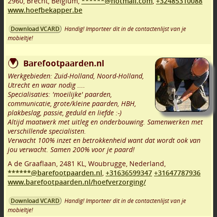
2960
,
Brecht
,
Belgium,
******@hotmail.com
,
+32485310088
www.hoefbekapper.be
Handig! Importeer dit in de contactenlijst van je
Download VCARD
mobieltje!
Barefootpaarden.nl
Werkgebieden: Zuid-Holland, Noord-Holland,
Utrecht en waar nodig ....
Specialisaties: 'moeilijke' paarden,
communicatie, grote/kleine paarden, HBH,
plakbeslag, passie, geduld en liefde :-)
Altijd maatwerk met uitleg en onderbouwing. Samenwerken met
verschillende specialisten.
Verwacht 100% inzet en betrokkenheid want dat wordt ook van
jou verwacht. Samen 200% voor je paard!
A de Graaflaan
,
2481 KL
,
Woubrugge
,
Nederland,
******@barefootpaarden.nl
,
+31636599347
+31647787936
www.barefootpaarden.nl/hoefverzorging/
Handig! Importeer dit in de contactenlijst van je
Download VCARD
mobieltje!