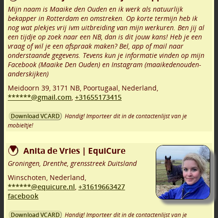
Mijn naam is Maaike den Ouden en ik werk als natuurlijk
bekapper in Rotterdam en omstreken. Op korte termijn heb ik
nog wat plekjes vrij ivm uitbreiding van mijn werkuren. Ben jij al
een tijdje op zoek naar een NB, dan is dit jouw kans! Heb je een
vraag of wil je een afspraak maken? Bel, app of mail naar
onderstaande gegevens. Tevens kun je informatie vinden op mijn
Facebook (Maaike Den Ouden) en Instagram (maaikedenouden-
anderskijken)
Meidoorn 39
,
3171 NB
,
Poortugaal
,
Nederland,
******@gmail.com
,
+31655173415
Handig! Importeer dit in de contactenlijst van je
Download VCARD
mobieltje!
Anita de Vries | EquiCure
Groningen, Drenthe, grensstreek Duitsland
Winschoten
,
Nederland,
******@equicure.nl
,
+31619663427
facebook
Handig! Importeer dit in de contactenlijst van je
Download VCARD