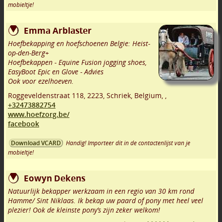
mobieltje!
Emma Arblaster
Hoefbekapping en hoefschoenen Belgie: Heist-
op-den-Berg+
Hoefbekappen - Equine Fusion jogging shoes,
EasyBoot Epic en Glove - Advies
Ook voor ezelhoeven.
Roggeveldenstraat 118
,
2223
,
Schriek
,
Belgium,
,
+32473882754
www.hoefzorg.be/
facebook
Handig! Importeer dit in de contactenlijst van je
Download VCARD
mobieltje!
Eowyn Dekens
Natuurlijk bekapper werkzaam in een regio van 30 km rond
Hamme/ Sint Niklaas. Ik bekap uw paard of pony met heel veel
plezier! Ook de kleinste pony’s zijn zeker welkom!