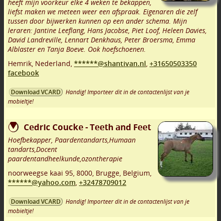
heeft mijn voorkeur elke 4 weken te bekappen,
liefst maken we meteen weer een afspraak. Eigenaren die zelf
tussen door bijwerken kunnen op een ander schema. Mijn
leraren: Jantine Leeflang, Hans Jacobse, Piet Loof, Heleen Davies,
David Landreville, Lennart Denkhaus, Peter Broersma, Emma
Alblaster en Tanja Boeve. Ook hoefschoenen.
Hemrik
,
Nederland,
******@shantivan.nl
,
+31650503350
facebook
Handig! Importeer dit in de contactenlijst van je
Download VCARD
mobieltje!
Cedric Coucke - Teeth and Feet
Hoefbekapper, Paardentandarts,Humaan
tandarts,Docent
paardentandheelkunde,ozontherapie
noorweegse kaai 95
,
8000
,
Brugge
,
Belgium,
******@yahoo.com
,
+32478709012
Handig! Importeer dit in de contactenlijst van je
Download VCARD
mobieltje!