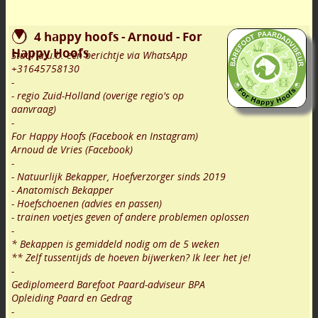
4 happy hoofs - Arnoud - For
Happy Hoofs
Stuur a.u.b. een berichtje via WhatsApp
+31645758130
-
- regio Zuid-Holland (overige regio's op
aanvraag)
-
For Happy Hoofs (Facebook en Instagram)
Arnoud de Vries (Facebook)
-
- Natuurlijk Bekapper, Hoefverzorger sinds 2019
- Anatomisch Bekapper
- Hoefschoenen (advies en passen)
- trainen voetjes geven of andere problemen oplossen
-
* Bekappen is gemiddeld nodig om de 5 weken
** Zelf tussentijds de hoeven bijwerken? Ik leer het je!
-
Gediplomeerd Barefoot Paard-adviseur BPA
Opleiding Paard en Gedrag
-