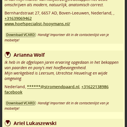
omschrijven als modern, natuurlijk, anatomisch correct.
Bernhardstraat 27
,
6657 AD
,
Boven-Leeuwen
,
Nederland,
,
+31639069462
www.hoefspecialist-hooymans.nl/
Handig! Importeer dit in de contactenlijst van je
Download VCARD
mobieltje!
Arianna Wolf
Ik heb in de afgelopen jaren ervaring opgedaan in het bekappen
van paarden en pony's met hoefbevangenheid.
Mijn werkgebied is Leersum, Utrechtse Heuvelrug en wijde
omgeving.
Nederland,
******@stromendpaard.nl
,
+31622138986
facebook
Handig! Importeer dit in de contactenlijst van je
Download VCARD
mobieltje!
Ariel Lukaszewski