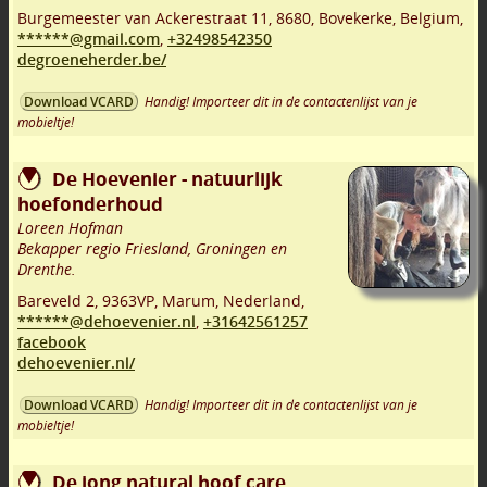
Burgemeester van Ackerestraat 11
,
8680
,
Bovekerke
,
Belgium,
******@gmail.com
,
+32498542350
degroeneherder.be/
Handig! Importeer dit in de contactenlijst van je
Download VCARD
mobieltje!
De Hoevenier - natuurlijk
hoefonderhoud
Loreen Hofman
Bekapper regio Friesland, Groningen en
Drenthe.
Bareveld 2
,
9363VP
,
Marum
,
Nederland,
******@dehoevenier.nl
,
+31642561257
facebook
dehoevenier.nl/
Handig! Importeer dit in de contactenlijst van je
Download VCARD
mobieltje!
De jong natural hoof care