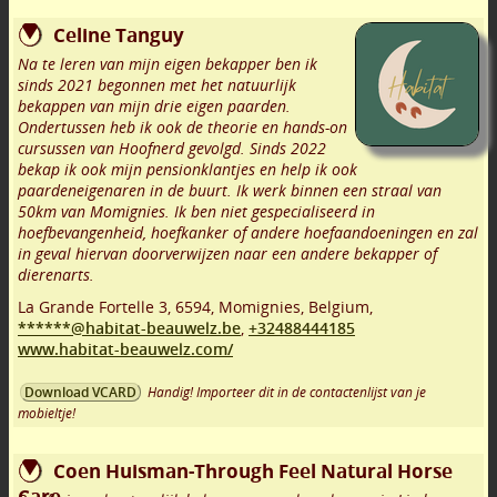
Celine Tanguy
Na te leren van mijn eigen bekapper ben ik
sinds 2021 begonnen met het natuurlijk
bekappen van mijn drie eigen paarden.
Ondertussen heb ik ook de theorie en hands-on
cursussen van Hoofnerd gevolgd. Sinds 2022
bekap ik ook mijn pensionklantjes en help ik ook
paardeneigenaren in de buurt. Ik werk binnen een straal van
50km van Momignies. Ik ben niet gespecialiseerd in
hoefbevangenheid, hoefkanker of andere hoefaandoeningen en zal
in geval hiervan doorverwijzen naar een andere bekapper of
dierenarts.
La Grande Fortelle 3
,
6594
,
Momignies
,
Belgium,
******@habitat-beauwelz.be
,
+32488444185
www.habitat-beauwelz.com/
Handig! Importeer dit in de contactenlijst van je
Download VCARD
mobieltje!
Coen Huisman-Through Feel Natural Horse
Care