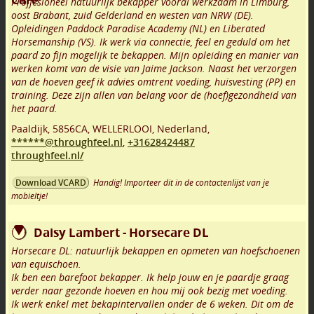
Proffesioneel natuurlijk bekapper vooral werkzaam in Limburg,
oost Brabant, zuid Gelderland en westen van NRW (DE).
Opleidingen Paddock Paradise Academy (NL) en Liberated
Horsemanship (VS). Ik werk via connectie, feel en geduld om het
paard zo fijn mogelijk te bekappen. Mijn opleiding en manier van
werken komt van de visie van Jaime Jackson. Naast het verzorgen
van de hoeven geef ik advies omtrent voeding, huisvesting (PP) en
training. Deze zijn allen van belang voor de (hoef)gezondheid van
het paard.
Paaldijk
,
5856CA
,
WELLERLOOI
,
Nederland,
******@throughfeel.nl
,
+31628424487
throughfeel.nl/
Handig! Importeer dit in de contactenlijst van je
Download VCARD
mobieltje!
Daisy Lambert - Horsecare DL
Horsecare DL: natuurlijk bekappen en opmeten van hoefschoenen
van equischoen.
Ik ben een barefoot bekapper. Ik help jouw en je paardje graag
verder naar gezonde hoeven en hou mij ook bezig met voeding.
Ik werk enkel met bekapintervallen onder de 6 weken. Dit om de