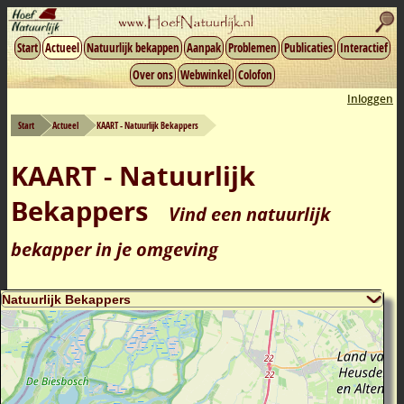
Start
Actueel
Natuurlijk bekappen
Aanpak
Problemen
Publicaties
Interactief
Over ons
Webwinkel
Colofon
Inloggen
Start
Actueel
KAART - Natuurlijk Bekappers
KAART - Natuurlijk
Bekappers
Vind een natuurlijk
bekapper in je omgeving