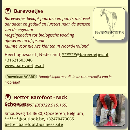
Barevoetjes
Barevoetjes bekapt paarden en pony's met veel
aandacht en geduld en luistert naar de wensen
van de eigenaar.
Mogelijkheden tot biologische voeding
afleveren op afspraak.
Ruimte voor nieuwe klanten in Noord-Holland
Heerhugowaard
,
Nederland,
******@barevoetjes.nl
,
+31621503946
www.barevoetjes.nl
Handig! Importeer dit in de contactenlijst van je
Download VCARD
mobieltje!
Better Barefoot - Nick
Schoeters
HOEFSPECIALIST (BE0722.915.165)
Smoutweg 13
,
3680
,
Opoeteren
,
Belgium,
******@outlook.be
,
+32470473665
better-barefoot.business.site