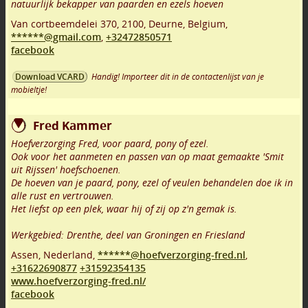
natuurlijk bekapper van paarden en ezels hoeven
Van cortbeemdelei 370
,
2100
,
Deurne
,
Belgium,
******@gmail.com
,
+32472850571
facebook
Handig! Importeer dit in de contactenlijst van je
Download VCARD
mobieltje!
Fred Kammer
Hoefverzorging Fred, voor paard, pony of ezel.
Ook voor het aanmeten en passen van op maat gemaakte 'Smit
uit Rijssen' hoefschoenen.
De hoeven van je paard, pony, ezel of veulen behandelen doe ik in
alle rust en vertrouwen.
Het liefst op een plek, waar hij of zij op z'n gemak is.
Werkgebied: Drenthe, deel van Groningen en Friesland
Assen
,
Nederland,
******@hoefverzorging-fred.nl
,
+31622690877
+31592354135
www.hoefverzorging-fred.nl/
facebook