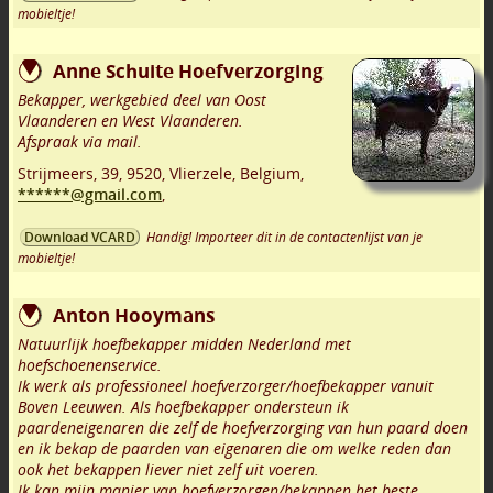
mobieltje!
Anne Schuite Hoefverzorging
Bekapper, werkgebied deel van Oost
Vlaanderen en West Vlaanderen.
Afspraak via mail.
Strijmeers, 39
,
9520
,
Vlierzele
,
Belgium,
******@gmail.com
,
Handig! Importeer dit in de contactenlijst van je
Download VCARD
mobieltje!
Anton Hooymans
Natuurlijk hoefbekapper midden Nederland met
hoefschoenenservice.
Ik werk als professioneel hoefverzorger/hoefbekapper vanuit
Boven Leeuwen. Als hoefbekapper ondersteun ik
paardeneigenaren die zelf de hoefverzorging van hun paard doen
en ik bekap de paarden van eigenaren die om welke reden dan
ook het bekappen liever niet zelf uit voeren.
Ik kan mijn manier van hoefverzorgen/bekappen het beste