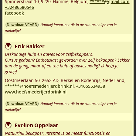
Spinnerstraat 10
,
9220
,
Hamme
,
Belgium,
******@gmail.com
,
+32486580546
facebook
Handig! Importeer dit in de contactenlijst van je
Download VCARD
mobieltje!
Erik Bakker
Deskundige hulp en advies voor zelfbekappers.
Cursus gedaan? Enthousiast geworden over zelf bekappen? Lekker
aan de gang, maar af en toe hulp of advies nodig? Ik help je
graag!
Oostmeerlaan 50
,
2652 AD
,
Berkel en Rodenrijs
,
Nederland,
******@hoefsmederijerdbrink.nl
,
+31655534938
www.hoefsmederijerdbrink.nl
Handig! Importeer dit in de contactenlijst van je
Download VCARD
mobieltje!
Evelien Oppelaar
Natuurlijk bekapper, intentie is de meest functionele en