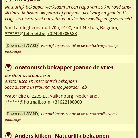
Natuurlijk bekapper werkzaam in een regio van 30 km rond Sint-
Niklaas. Ik bekap uw paard of pony met veel zorg en geduld. U
krijgt ook eventueel aanvullend advies ivm voeding en gezondheid.
Van Landeghemstraat 70b
,
9100
,
Sint-Niklaas
,
Belgium,
******@telenet.be
,
+32498705583
Handig! Importeer dit in de contactenlijst van je
Download VCARD
mobieltje!
Anatomisch bekapper Joanne de vries
Barefoot paardadviseur
Anatomisch en mechanisch bekappen
Specialisatie in trauma, jonge paarden, hb
Waterlelie 8
,
2235 ES
,
Valkenburg
,
Nederland,
******@hotmail.com
,
+31622100000
Handig! Importeer dit in de contactenlijst van je
Download VCARD
mobieltje!
Anders kijken - Natuurlijk bekappen