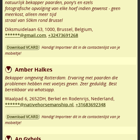
natuurlijk bekapper paarden, pony's en ezels
fotografische opvolging van elke hoef indien gewenst - geen
meerkost, alleen meer tijd
straal van 50km rond Brussel
Diksmuidelaan 63
,
1000
,
Brussel
,
Belgium,
******@gmail.com
,
+32473691268
Handig! Importeer dit in de contactenlijst van je
Download VCARD
mobieltje!
Amber Halkes
Bekapper omgeving Rotterdam. Ervaring met paarden die
problemen hebben met voetjes geven. Zeer geduldig. Best
bereikbaar via whatsapp.
Waalpad 6
,
2652DH
,
Berkel en Rodenrijs
,
Nederland,
******@nativehorsemanship.nl
,
+31683692348
Handig! Importeer dit in de contactenlijst van je
Download VCARD
mobieltje!
An Gybels