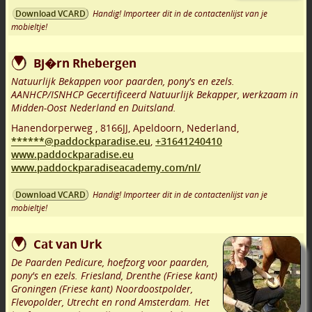
Handig! Importeer dit in de contactenlijst van je
Download VCARD
mobieltje!
Bj�rn Rhebergen
Natuurlijk Bekappen voor paarden, pony's en ezels.
AANHCP/ISNHCP Gecertificeerd Natuurlijk Bekapper, werkzaam in
Midden-Oost Nederland en Duitsland.
Hanendorperweg
,
8166JJ
,
Apeldoorn
,
Nederland,
******@paddockparadise.eu
,
+31641240410
www.paddockparadise.eu
www.paddockparadiseacademy.com/nl/
Handig! Importeer dit in de contactenlijst van je
Download VCARD
mobieltje!
Cat van Urk
De Paarden Pedicure, hoefzorg voor paarden,
pony's en ezels. Friesland, Drenthe (Friese kant)
Groningen (Friese kant) Noordoostpolder,
Flevopolder, Utrecht en rond Amsterdam. Het