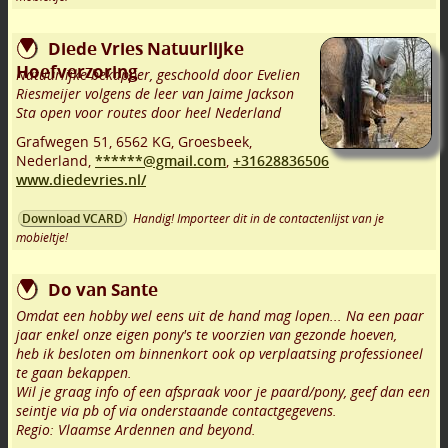
Diede Vries Natuurlijke
Hoefverzoring
Natuurlijke bekapper, geschoold door Evelien
Riesmeijer volgens de leer van Jaime Jackson
Sta open voor routes door heel Nederland
Grafwegen 51
,
6562 KG
,
Groesbeek
,
Nederland,
******@gmail.com
,
+31628836506
www.diedevries.nl/
Handig! Importeer dit in de contactenlijst van je
Download VCARD
mobieltje!
Do van Sante
Omdat een hobby wel eens uit de hand mag lopen... Na een paar
jaar enkel onze eigen pony's te voorzien van gezonde hoeven,
heb ik besloten om binnenkort ook op verplaatsing professioneel
te gaan bekappen.
Wil je graag info of een afspraak voor je paard/pony, geef dan een
seintje via pb of via onderstaande contactgegevens.
Regio: Vlaamse Ardennen and beyond.