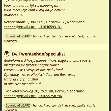
Voor al u natuurlijke bekappingen!
Voor meer info kunt u mij altijd bellen!
0646593131
Korhoenlaan 2
,
3847 LN
,
Harderwijk
,
Nederland,
******@gmail.com
,
+31646593131
Handig! Importeer dit in de contactenlijst van je
Download VCARD
mobieltje!
De Twentsehoefspecialist
Gediplomeerd hoefbekapper / overtuigd van blote voeten
Instagram De twentsehoefspecialist
Werkgebied: Overijssel/oostnederland
Opleiding : Aeres Hippisch Centrum Barneveld
Natural Horsmanship
In alle rust met alle tijd
Twickelerblokweg 20
,
7621 BK
,
Borne
,
Nederland,
******@gmail.com
,
+31655758746
Handig! Importeer dit in de contactenlijst van je
Download VCARD
mobieltje!