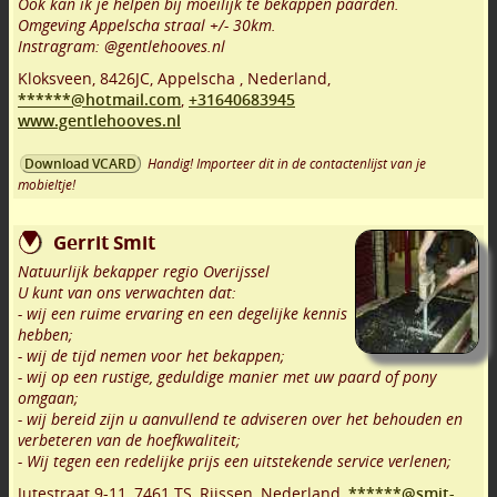
Ook kan ik je helpen bij moeilijk te bekappen paarden.
Omgeving Appelscha straal +/- 30km.
Instragram: @gentlehooves.nl
Kloksveen
,
8426JC
,
Appelscha
,
Nederland,
******@hotmail.com
,
+31640683945
www.gentlehooves.nl
Handig! Importeer dit in de contactenlijst van je
Download VCARD
mobieltje!
Gerrit Smit
Natuurlijk bekapper regio Overijssel
U kunt van ons verwachten dat:
- wij een ruime ervaring en een degelijke kennis
hebben;
- wij de tijd nemen voor het bekappen;
- wij op een rustige, geduldige manier met uw paard of pony
omgaan;
- wij bereid zijn u aanvullend te adviseren over het behouden en
verbeteren van de hoefkwaliteit;
- Wij tegen een redelijke prijs een uitstekende service verlenen;
Jutestraat 9-11
,
7461 TS
,
Rijssen
,
Nederland,
******@smit-