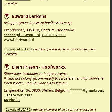
mobieltje!
Edward Larkens
Bekappingen en kunststof hoefbescherming.
Brandsloot7
,
9863 TR
,
Doezum
,
Nederland,
******@hoofwork.nl
,
+31610570055
www.hoofwork.nl
Handig! Importeer dit in de contactenlijst van je
Download VCARD
mobieltje!
Elien Frisson - Hoofworkx
Blootsvoets bekappen en hoefverzorging.
Ik vind het belangrijk om mezelf te verbeteren en mijn kennis te
laten groeien. Ruimte voor extra klanten.
Langenakker 36
,
3830
,
Wellen
,
Belgium,
******@gmail.com
,
+3232476017907
facebook
Handig! Importeer dit in de contactenlijst van je
Download VCARD