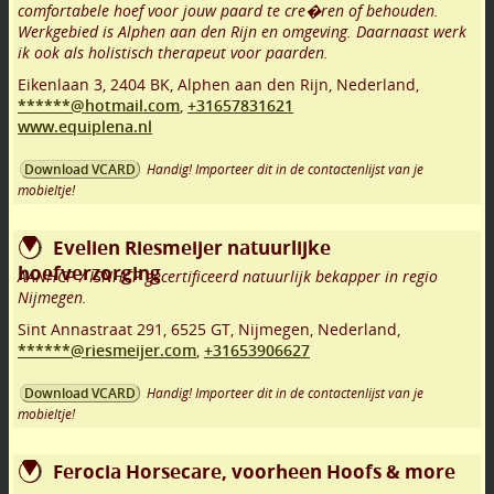
comfortabele hoef voor jouw paard te cre�ren of behouden.
Werkgebied is Alphen aan den Rijn en omgeving. Daarnaast werk
ik ook als holistisch therapeut voor paarden.
Eikenlaan 3
,
2404 BK
,
Alphen aan den Rijn
,
Nederland,
******@hotmail.com
,
+31657831621
www.equiplena.nl
Handig! Importeer dit in de contactenlijst van je
Download VCARD
mobieltje!
Evelien Riesmeijer natuurlijke
hoefverzorging
AANHCP / ISNHCP gecertificeerd natuurlijk bekapper in regio
Nijmegen.
Sint Annastraat 291
,
6525 GT
,
Nijmegen
,
Nederland,
******@riesmeijer.com
,
+31653906627
Handig! Importeer dit in de contactenlijst van je
Download VCARD
mobieltje!
Ferocia Horsecare, voorheen Hoofs & more