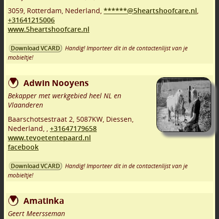
3059
,
Rotterdam
,
Nederland,
******@5heartshoofcare.nl
,
+31641215006
www.5heartshoofcare.nl
Handig! Importeer dit in de contactenlijst van je
Download VCARD
mobieltje!
Adwin Nooyens
Bekapper met werkgebied heel NL en
Vlaanderen
Baarschotsestraat 2
,
5087KW
,
Diessen
,
Nederland,
,
+31647179658
www.tevoetentepaard.nl
facebook
Handig! Importeer dit in de contactenlijst van je
Download VCARD
mobieltje!
Amatinka
Geert Meersseman