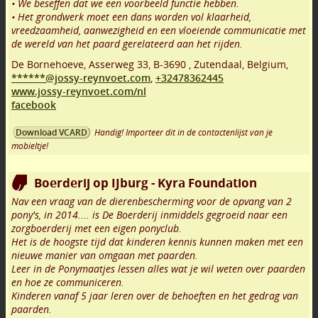
• We beseffen dat we een voorbeeld functie hebben.
• Het grondwerk moet een dans worden vol klaarheid,
vreedzaamheid, aanwezigheid en een vloeiende communicatie met
de wereld van het paard gerelateerd aan het rijden.
De Bornehoeve, Asserweg 33
,
B-3690
,
Zutendaal
,
Belgium,
******@jossy-reynvoet.com
,
+32478362445
www.jossy-reynvoet.com/nl
facebook
Handig! Importeer dit in de contactenlijst van je
Download VCARD
mobieltje!
Boerderij op IJburg - Kyra Foundation
Nav een vraag van de dierenbescherming voor de opvang van 2
pony's, in 2014.... is De Boerderij inmiddels gegroeid naar een
zorgboerderij met een eigen ponyclub.
Het is de hoogste tijd dat kinderen kennis kunnen maken met een
nieuwe manier van omgaan met paarden.
Leer in de Ponymaatjes lessen alles wat je wil weten over paarden
en hoe ze communiceren.
Kinderen vanaf 5 jaar leren over de behoeften en het gedrag van
paarden.