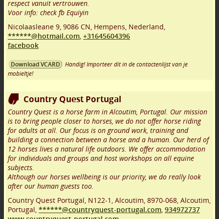
respect vanuit vertrouwen.
Voor info: check fb Equiyin
Nicolaasleane 9
,
9086 CN
,
Hempens
,
Nederland,
******@hotmail.com
,
+31645604396
facebook
Handig! Importeer dit in de contactenlijst van je
Download VCARD
mobieltje!
Country Quest Portugal
Country Quest is a horse farm in Alcoutim, Portugal. Our mission
is to bring people closer to horses, we do not offer horse riding
for adults at all. Our focus is on ground work, training and
building a connection between a horse and a human. Our herd of
12 horses lives a natural life outdoors. We offer accommodation
for individuals and groups and host workshops on all equine
subjects.
Although our horses wellbeing is our priority, we do really look
after our human guests too.
Country Quest Portugal, N122-1, Alcoutim
,
8970-068
,
Alcoutim
,
Portugal,
******@countryquest-portugal.com
,
934972737
www.countryquest-portugal.com