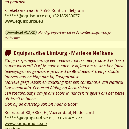
en paarden.
kriekelaarstraat 6
,
2550
,
Kontich
,
Belgium,
******@equisource.eu
,
+32485950637
www.equisource.eu
Handig! Importeer dit in de contactenlijst van je
Download VCARD
mobieltje!
Equiparadise Limburg - Marieke Nefkens
Sta jij te springen om op een nieuwe manier met je paard te leren
communiceren? Durf je naar binnen te kijken om te zien hoe jouw
bewegingen en gevoelens je paard be�nvloeden? Trek je stoute
laarzen aan en klop aan bij Equiparadise.
Marieke geeft lessen en coaching met een combinatie van Natural
Horsemanship, Centered Riding en Rechtrichten.
Een totaalplaatje om je alle tools in handen te geven om het beste
uit jezelf te halen.
Ook bij de overstap van bit naar bitloos!
Kerkstraat 38
,
6367 JE
,
Voerendaal
,
Nederland,
******@equiparadise.nl
,
+31616479722
www.equiparadise.nl/
facebook