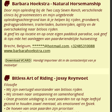
Barbara Hoekstra - Natural Horsemanship
Door mijn opleiding bij de Two Lazy Seven Ranch, verschillende
clinics bij grootmeesters en mijn uitgebreide
opleidingsachtergrond kan ik je helpen bij rijden, grondwerk,
gedragsproblemen, trailerladen, buitenrijden, agility en de
overschakeling naar bitloos rijden.
Ik geef les op locatie en op onze eigen paddock paradise, ook geef
ik tips mbt het aanleggen van paardvriendelijke huisvesting.
Brecht
,
Belgium,
******@hotmail.com
,
+32485310088
www.barbarahoekstra.com
Handig! Importeer dit in de contactenlijst van je
Download VCARD
mobieltje!
Bitless Art of Riding - Jossy Reynvoet
Filosofie
• Wij zijn overtuigd voorstander van bitloos rijden.
• Wij streven naar ontspanning en samenhorigheid.
• Onze grootste uitdaging is onze paarden tot op hoge leeftijd
gezond te houden zowel mentaal, als emotioneel en fysiek.
• De hoeven van onze paarden zijn prioritair.