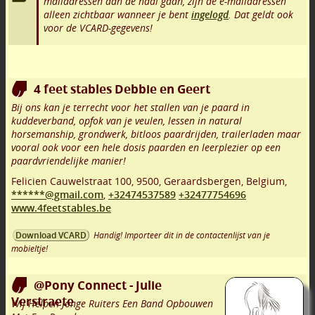
mailadressen aan de haal gaan, zijn de e-mailadressen
alleen zichtbaar wanneer je bent
ingelogd
. Dat geldt ook
voor de VCARD-gegevens!
4 feet stables Debbie en Geert
Bij ons kan je terrecht voor het stallen van je paard in
kuddeverband, opfok van je veulen, lessen in natural
horsemanship, grondwerk, bitloos paardrijden, trailerladen maar
vooral ook voor een hele dosis paarden en leerplezier op een
paardvriendelijke manier!
Felicien Cauwelstraat 100
,
9500
,
Geraardsbergen
,
Belgium,
******@gmail.com
,
+32474537589
+32477754696
www.4feetstables.be
Handig! Importeer dit in de contactenlijst van je
Download VCARD
mobieltje!
@Pony Connect - Julie
Verstraete
Wij Helpen Jonge Ruiters Een Band Opbouwen