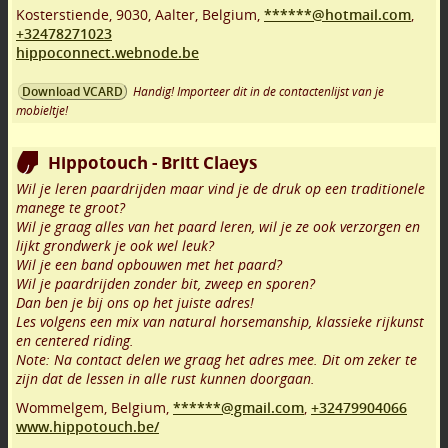
Kosterstiende
,
9030
,
Aalter
,
Belgium,
******@hotmail.com
,
+32478271023
hippoconnect.webnode.be
Handig! Importeer dit in de contactenlijst van je
Download VCARD
mobieltje!
Hippotouch - Britt Claeys
Wil je leren paardrijden maar vind je de druk op een traditionele
manege te groot?
Wil je graag alles van het paard leren, wil je ze ook verzorgen en
lijkt grondwerk je ook wel leuk?
Wil je een band opbouwen met het paard?
Wil je paardrijden zonder bit, zweep en sporen?
Dan ben je bij ons op het juiste adres!
Les volgens een mix van natural horsemanship, klassieke rijkunst
en centered riding.
Note: Na contact delen we graag het adres mee. Dit om zeker te
zijn dat de lessen in alle rust kunnen doorgaan.
Wommelgem
,
Belgium,
******@gmail.com
,
+32479904066
www.hippotouch.be/