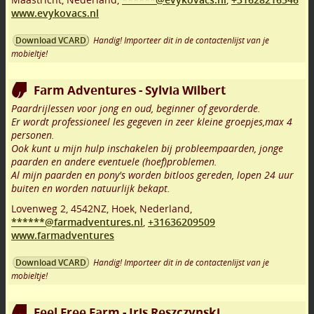
www.evykovacs.nl
Handig! Importeer dit in de contactenlijst van je
Download VCARD
mobieltje!
Farm Adventures - Sylvia Wilbert
Paardrijlessen voor jong en oud, beginner of gevorderde.
Er wordt professioneel les gegeven in zeer kleine groepjes,max 4
personen.
Ook kunt u mijn hulp inschakelen bij probleempaarden, jonge
paarden en andere eventuele (hoef)problemen.
Al mijn paarden en pony's worden bitloos gereden, lopen 24 uur
buiten en worden natuurlijk bekapt.
Lovenweg 2
,
4542NZ
,
Hoek
,
Nederland,
******@farmadventures.nl
,
+31636209509
www.farmadventures
Handig! Importeer dit in de contactenlijst van je
Download VCARD
mobieltje!
Feel Free Farm - Iris Reszczynski