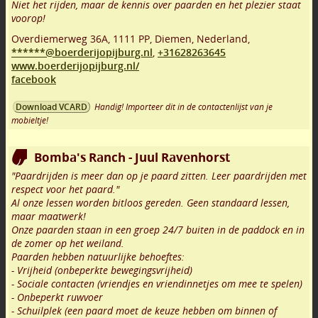
Niet het rijden, maar de kennis over paarden en het plezier staat
voorop!
Overdiemerweg 36A
,
1111 PP
,
Diemen
,
Nederland,
******@boerderijopijburg.nl
,
+31628263645
www.boerderijopijburg.nl/
facebook
Handig! Importeer dit in de contactenlijst van je
Download VCARD
mobieltje!
Bomba's Ranch - Juul Ravenhorst
"Paardrijden is meer dan op je paard zitten. Leer paardrijden met
respect voor het paard."
Al onze lessen worden bitloos gereden. Geen standaard lessen,
maar maatwerk!
Onze paarden staan in een groep 24/7 buiten in de paddock en in
de zomer op het weiland.
Paarden hebben natuurlijke behoeftes:
- Vrijheid (onbeperkte bewegingsvrijheid)
- Sociale contacten (vriendjes en vriendinnetjes om mee te spelen)
- Onbeperkt ruwvoer
- Schuilplek (een paard moet de keuze hebben om binnen of