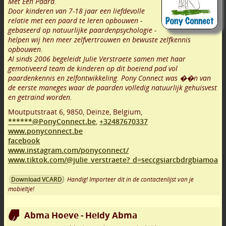
Met Een Paard.
Door kinderen van 7-18 jaar een liefdevolle
relatie met een paard te leren opbouwen -
gebaseerd op natuurlijke paardenpsychologie -
helpen wij hen meer zelfvertrouwen en bewuste zelfkennis
opbouwen.
Al sinds 2006 begeleidt Julie Verstraete samen met haar
gemotiveerd team de kinderen op dit boeiend pad vol
paardenkennis en zelfontwikkeling. Pony Connect was ��n van
de eerste maneges waar de paarden volledig natuurlijk gehuisvest
en getraind worden.
Moutputstraat 6
,
9850
,
Deinze
,
Belgium,
******@PonyConnect.be
,
+32487670337
www.ponyconnect.be
facebook
www.instagram.com/ponyconnect/
www.tiktok.com/@julie_verstraete?_d=seccgsiarcbdrgbiamoa
Handig! Importeer dit in de contactenlijst van je
Download VCARD
mobieltje!
Abma Hoeve - Heidy Abma