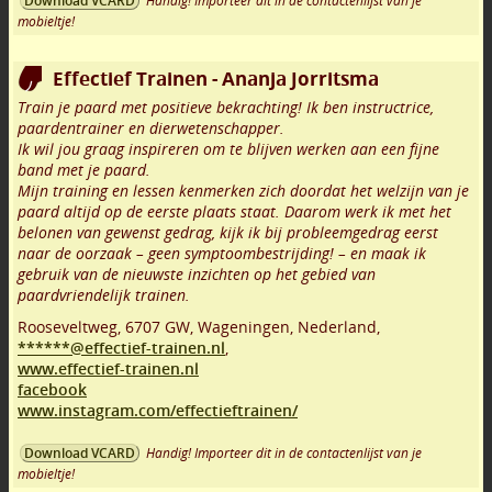
Handig! Importeer dit in de contactenlijst van je
Download VCARD
mobieltje!
Effectief Trainen - Ananja Jorritsma
Train je paard met positieve bekrachting! Ik ben instructrice,
paardentrainer en dierwetenschapper.
Ik wil jou graag inspireren om te blijven werken aan een fijne
band met je paard.
Mijn training en lessen kenmerken zich doordat het welzijn van je
paard altijd op de eerste plaats staat. Daarom werk ik met het
belonen van gewenst gedrag, kijk ik bij probleemgedrag eerst
naar de oorzaak – geen symptoombestrijding! – en maak ik
gebruik van de nieuwste inzichten op het gebied van
paardvriendelijk trainen.
Rooseveltweg
,
6707 GW
,
Wageningen
,
Nederland,
******@effectief-trainen.nl
,
www.effectief-trainen.nl
facebook
www.instagram.com/effectieftrainen/
Handig! Importeer dit in de contactenlijst van je
Download VCARD
mobieltje!