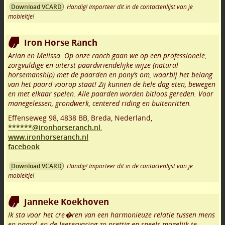
Handig! Importeer dit in de contactenlijst van je
Download VCARD
mobieltje!
Iron Horse Ranch
Arian en Melissa: Op onze ranch gaan we op een professionele,
zorgvuldige en uiterst paardvriendelijke wijze (natural
horsemanship) met de paarden en pony’s om, waarbij het belang
van het paard voorop staat! Zij kunnen de hele dag eten, bewegen
en met elkaar spelen. Alle paarden worden bitloos gereden. Voor
manegelessen, grondwerk, centered riding en buitenritten.
Effenseweg 98
,
4838 BB
,
Breda
,
Nederland,
******@ironhorseranch.nl
,
www.ironhorseranch.nl
facebook
Handig! Importeer dit in de contactenlijst van je
Download VCARD
mobieltje!
Janneke Koekhoven
Ik sta voor het cre�ren van een harmonieuze relatie tussen mens
en paard, en de leerervaring zo prettig en speels mogelijk te