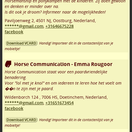
Horsemanship en ponykampen met de kinderen. Zij doen gewoon
en denken er minder over na.
Is dit ook je droom? Informeer naar de mogelijkheden!
Paviljoenweg 2
,
4501 NJ
,
Oostburg
,
Nederland,
******@gmail.com
,
+31646675228
facebook
Handig! Importeer dit in de contactenlijst van je
Download VCARD
mobieltje!
Horse Communication - Emma Rougoor
Horse Communication staat voor een paardvriendelijke
benadering.
Voor "lol met je knol" en om iedereen te leren hoe het voelt om
��n te zijn met je paard.
Wildenborch 124
,
7006 HS
,
Doetinchem
,
Nederland,
******@gmail.com
,
+31651673454
facebook
Handig! Importeer dit in de contactenlijst van je
Download VCARD
mobieltje!