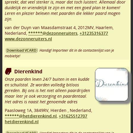
spreekt, dat veel sterker is, maar dat toch luistert. Allemaal door
duidelijk en vriendelijk te zijn en met een goed plan te komen!
Leren en plezier beleven met paarden die lekker paard mogen
zijn.
van der Duyn van Maasdamstraat 4
,
2012MV
,
Haarlem
,
Nederland,
******@dezonneruiters
,
+31235316377
www.dezonneruiters.nl
Handig! Importeer dit in de contactenlijst van je
Download VCARD
mobieltje!
Dierenkind
Onze paarden leven 24/7 buiten in een kudde
en schuilstal. Ze worden volledig bitloos
gereden. Bij ons is het niet alleen paardrijden
maar leer je ook verzorging en paardentaal.
Het adres is naast het genoemde adres
Paasloweg 1A
,
3849RV
,
Hierden
,
Nederland,
******@hetdierenkind.nl
,
+31625512707
hetdierenkind.nl