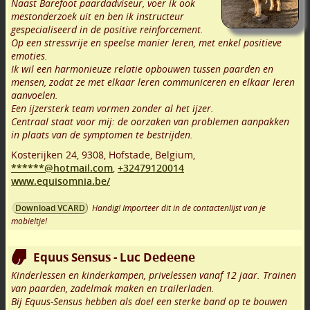
Naast Barefoot paardadviseur, voer ik ook
mestonderzoek uit en ben ik instructeur
gespecialiseerd in de positive reinforcement.
Op een stressvrije en speelse manier leren, met enkel positieve
emoties.
Ik wil een harmonieuze relatie opbouwen tussen paarden en
mensen, zodat ze met elkaar leren communiceren en elkaar leren
aanvoelen.
Een ijzersterk team vormen zonder al het ijzer.
Centraal staat voor mij: de oorzaken van problemen aanpakken
in plaats van de symptomen te bestrijden.
Kosterijken 24
,
9308
,
Hofstade
,
Belgium,
******@hotmail.com
,
+32479120014
www.equisomnia.be/
Handig! Importeer dit in de contactenlijst van je
Download VCARD
mobieltje!
Equus Sensus - Luc Dedeene
Kinderlessen en kinderkampen, privelessen vanaf 12 jaar. Trainen
van paarden, zadelmak maken en trailerladen.
Bij Equus-Sensus hebben als doel een sterke band op te bouwen