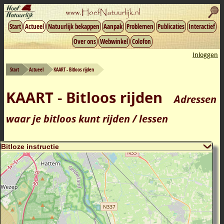
Start
Actueel
Natuurlijk bekappen
Aanpak
Problemen
Publicaties
Interactief
Over ons
Webwinkel
Colofon
Inloggen
Start
Actueel
KAART - Bitloos rijden
KAART - Bitloos rijden
Adressen
waar je bitloos kunt rijden / lessen