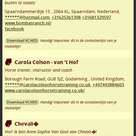
buiten te staan)
Spaarndammerdijk 15
,
2064 KL
,
Spaarndam
,
Nederland,
******@hotmail.com
,
+31625361398
+31681329597
www.bombasranch.nl/
facebook
Handig! Importeer dit in de contactenlijst van je
Download VCARD
mobieltje!
Carola Colson - van ‘t Hof
Horse trainer, instructor and coach
Borough Farm Road
,
GU8 5JZ
,
Godalming
,
United Kingdom,
******@carolacolsonhorsetraining.co.uk
,
+447443884603
www.carolacolsonhorsetraining.co.uk/
Handig! Importeer dit in de contactenlijst van je
Download VCARD
mobieltje!
Chevali�
Hoi! Ik ben Anne-Sophie Van Gool van Chevali�!