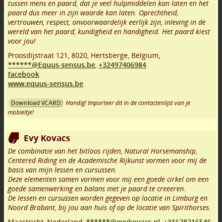
tussen mens en paard, dat je veel hulpmiddelen kan laten en het
paard dus meer in zijn waarde kan laten. Oprechtheid,
vertrouwen, respect, onvoorwaardelijk eerlijk zijn, inleving in de
wereld van het paard, kundigheid en handigheid. Het paard kiest
voor jou!
Proosdijstraat 121
,
8020
,
Hertsberge
,
Belgium,
******@Equus-sensus.be
,
+32497406984
facebook
www.equus-sensus.be
Handig! Importeer dit in de contactenlijst van je
Download VCARD
mobieltje!
Evy Kovacs
De combinatie van het bitloos rijden, Natural Horsemanship,
Centered Riding en de Academische Rijkunst vormen voor mij de
basis van mijn lessen en cursussen.
Deze elementen samen vormen voor mij een goede cirkel om een
goede samenwerking en balans met je paard te creeeren.
De lessen en cursussen worden gegeven op locatie in Limburg en
Noord Brabant, bij jou aan huis of op de locatie van Spirithorses.
Maastricht
,
Nederland,
******@evykovacs.nl
,
+31628216546