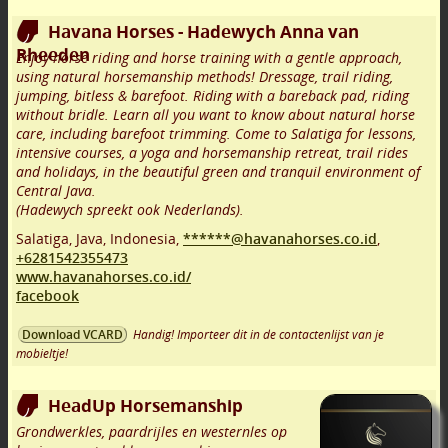
Havana Horses - Hadewych Anna van
Rheeden
Enjoy horse riding and horse training with a gentle approach,
using natural horsemanship methods! Dressage, trail riding,
jumping, bitless & barefoot. Riding with a bareback pad, riding
without bridle. Learn all you want to know about natural horse
care, including barefoot trimming. Come to Salatiga for lessons,
intensive courses, a yoga and horsemanship retreat, trail rides
and holidays, in the beautiful green and tranquil environment of
Central Java.
(Hadewych spreekt ook Nederlands).
Salatiga, Java
,
Indonesia,
******@havanahorses.co.id
,
+6281542355473
www.havanahorses.co.id/
facebook
Handig! Importeer dit in de contactenlijst van je
Download VCARD
mobieltje!
HeadUp Horsemanship
Grondwerkles, paardrijles en westernles op