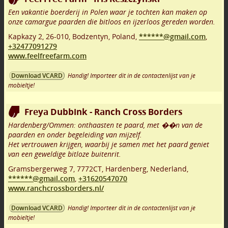
Een vakantie boerderij in Polen waar je tochten kan maken op
onze camargue paarden die bitloos en ijzerloos gereden worden.
Kapkazy 2
,
26-010
,
Bodzentyn
,
Poland,
******@gmail.com
,
+32477091279
www.feelfreefarm.com
Handig! Importeer dit in de contactenlijst van je
Download VCARD
mobieltje!
Freya Dubbink - Ranch Cross Borders
Hardenberg/Ommen: onthaasten te paard, met ��n van de
paarden en onder begeleiding van mijzelf.
Het vertrouwen krijgen, waarbij je samen met het paard geniet
van een geweldige bitloze buitenrit.
Gramsbergerweg 7
,
7772CT
,
Hardenberg
,
Nederland,
******@gmail.com
,
+31620547070
www.ranchcrossborders.nl/
Handig! Importeer dit in de contactenlijst van je
Download VCARD
mobieltje!