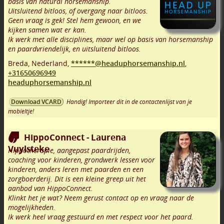
basis van natural horsemanship.
Uitsluitend bitloos, of overgang naar bitloos.
Geen vraag is gek! Stel hem gewoon, en we
kijken samen wat er kan.
Ik werk met alle disciplines, maar wel op basis van horsemanship
en paardvriendelijk, en uitsluitend bitloos.
Breda
,
Nederland,
******@headuphorsemanship.nl
,
+31650696949
headuphorsemanship.nl
Handig! Importeer dit in de contactenlijst van je
Download VCARD
mobieltje!
HippoConnect - Laurena
Vuylsteke
Hippotherapie, aangepast paardrijden,
coaching voor kinderen, grondwerk lessen voor
kinderen, anders leren met paarden en een
zorgboerderij. Dit is een kleine greep uit het
aanbod van HippoConnect.
Klinkt het je wat? Neem gerust contact op en vraag naar de
mogelijkheden.
Ik werk heel vraag gestuurd en met respect voor het paard.