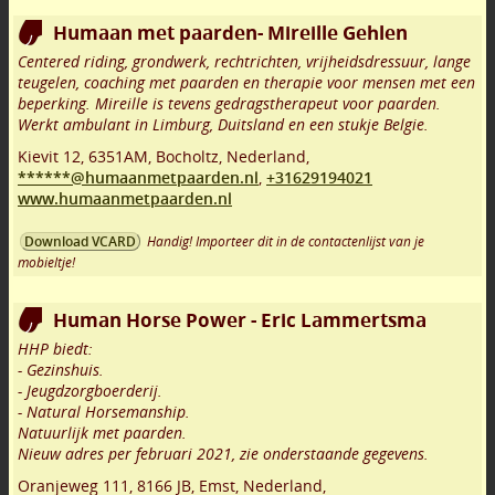
Humaan met paarden- Mireille Gehlen
Centered riding, grondwerk, rechtrichten, vrijheidsdressuur, lange
teugelen, coaching met paarden en therapie voor mensen met een
beperking. Mireille is tevens gedragstherapeut voor paarden.
Werkt ambulant in Limburg, Duitsland en een stukje Belgie.
Kievit 12
,
6351AM
,
Bocholtz
,
Nederland,
******@humaanmetpaarden.nl
,
+31629194021
www.humaanmetpaarden.nl
Handig! Importeer dit in de contactenlijst van je
Download VCARD
mobieltje!
Human Horse Power - Eric Lammertsma
HHP biedt:
- Gezinshuis.
- Jeugdzorgboerderij.
- Natural Horsemanship.
Natuurlijk met paarden.
Nieuw adres per februari 2021, zie onderstaande gegevens.
Oranjeweg 111
,
8166 JB
,
Emst
,
Nederland,