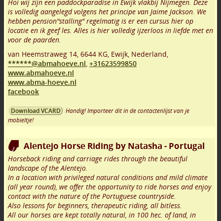
Hoi wij zijn een paddockparadise in Ewijk vlakbij Nijmegen. Deze
is volledig aangelegd volgens het principe van Jaime Jackson. We
hebben pension"stalling" regelmatig is er een cursus hier op
locatie en ik geef les. Alles is hier volledig ijzerloos in liefde met en
voor de paarden.
van Heemstraweg 14
,
6644 KG
,
Ewijk
,
Nederland,
******@abmahoeve.nl
,
+31623599850
www.abmahoeve.nl
www.abma-hoeve.nl
facebook
Handig! Importeer dit in de contactenlijst van je
Download VCARD
mobieltje!
Alentejo Horse Riding by Natasha - Portugal
Horseback riding and carriage rides through the beautiful
landscape of the Alentejo.
In a location with privileged natural conditions and mild climate
(all year round), we offer the opportunity to ride horses and enjoy
contact with the nature of the Portuguese countryside.
Also lessons for beginners, therapeutic riding, all bitless.
All our horses are kept totally natural, in 100 hec. of land, in