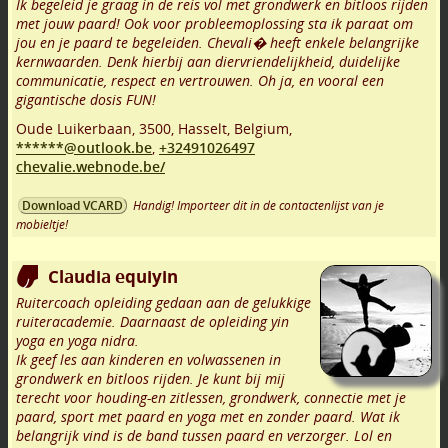
Ik begeleid je graag in de reis vol met grondwerk en bitloos rijden
met jouw paard! Ook voor probleemoplossing sta ik paraat om
jou en je paard te begeleiden. Chevali� heeft enkele belangrijke
kernwaarden. Denk hierbij aan diervriendelijkheid, duidelijke
communicatie, respect en vertrouwen. Oh ja, en vooral een
gigantische dosis FUN!
Oude Luikerbaan
,
3500
,
Hasselt
,
Belgium,
******@outlook.be
,
+32491026497
chevalie.webnode.be/
Handig! Importeer dit in de contactenlijst van je
Download VCARD
mobieltje!
Claudia equiyin
Ruitercoach opleiding gedaan aan de gelukkige
ruiteracademie. Daarnaast de opleiding yin
yoga en yoga nidra.
Ik geef les aan kinderen en volwassenen in
grondwerk en bitloos rijden. Je kunt bij mij
terecht voor houding-en zitlessen, grondwerk, connectie met je
paard, sport met paard en yoga met en zonder paard. Wat ik
belangrijk vind is de band tussen paard en verzorger. Lol en