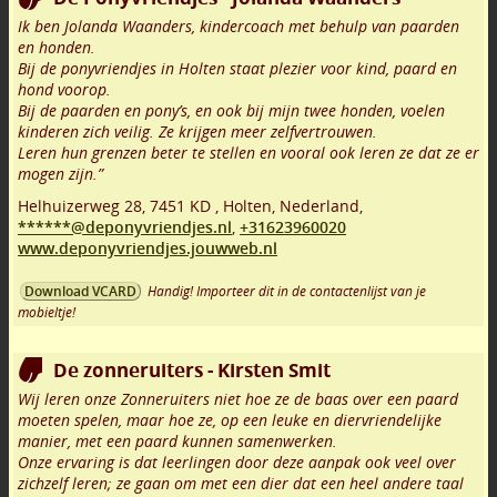
Ik ben Jolanda Waanders, kindercoach met behulp van paarden
en honden.
Bij de ponyvriendjes in Holten staat plezier voor kind, paard en
hond voorop.
Bij de paarden en pony’s, en ook bij mijn twee honden, voelen
kinderen zich veilig. Ze krijgen meer zelfvertrouwen.
Leren hun grenzen beter te stellen en vooral ook leren ze dat ze er
mogen zijn.”
Helhuizerweg 28
,
7451 KD
,
Holten
,
Nederland,
******@deponyvriendjes.nl
,
+31623960020
www.deponyvriendjes.jouwweb.nl
Handig! Importeer dit in de contactenlijst van je
Download VCARD
mobieltje!
De zonneruiters - Kirsten Smit
Wij leren onze Zonneruiters niet hoe ze de baas over een paard
moeten spelen, maar hoe ze, op een leuke en diervriendelijke
manier, met een paard kunnen samenwerken.
Onze ervaring is dat leerlingen door deze aanpak ook veel over
zichzelf leren; ze gaan om met een dier dat een heel andere taal