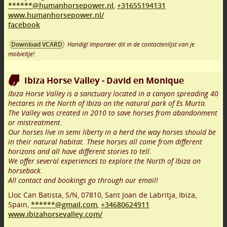
******@humanhorsepower.nl
,
+31655194131
www.humanhorsepower.nl/
facebook
Handig! Importeer dit in de contactenlijst van je
Download VCARD
mobieltje!
Ibiza Horse Valley - David en Monique
Ibiza Horse Valley is a sanctuary located in a canyon spreading 40
hectares in the North of Ibiza on the natural park of Es Murta.
The Valley was created in 2010 to save horses from abandonment
or mistreatment.
Our horses live in semi liberty in a herd the way horses should be
in their natural habitat. These horses all come from different
horizons and all have different stories to tell.
We offer several experiences to explore the North of Ibiza on
horseback.
All contact and bookings go through our email!
Lloc Can Batista, S/N
,
07810
,
Sant Joan de Labritja, Ibiza
,
Spain,
******@gmail.com
,
+34680624911
www.ibizahorsevalley.com/