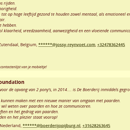
s rijden.
horigheid.
 tot op hoge leeftijd gezond te houden zowel mentaal, als emotioneel en
air.
ie hebben.
l klaarheid, vreedzaamheid, aanwezigheid en een vloeiende communica
Zutendaal
,
Belgium,
******@jossy-reynvoet.com
,
+32478362445
contactenlijst van je mobieltje!
Foundation
oor de opvang van 2 pony's, in 2014.... is De Boerderij inmiddels gegr
nis kunnen maken met een nieuwe manier van omgaan met paarden.
je wil weten over paarden en hoe ze communiceren.
eften en het gedrag van paarden.
den en het plezier staat voorop!
Nederland,
******@boerderijopijburg.nl
,
+31628263645