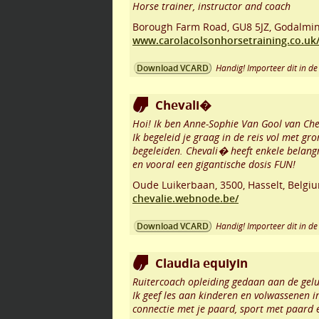
Horse trainer, instructor and coach
Borough Farm Road
,
GU8 5JZ
,
Godalmi
www.carolacolsonhorsetraining.co.uk
Handig! Importeer dit in de 
Download VCARD
Chevali�
Hoi! Ik ben Anne-Sophie Van Gool van Ch
Ik begeleid je graag in de reis vol met g
begeleiden. Chevali� heeft enkele belangr
en vooral een gigantische dosis FUN!
Oude Luikerbaan
,
3500
,
Hasselt
,
Belgi
chevalie.webnode.be/
Handig! Importeer dit in de 
Download VCARD
Claudia equiyin
Ruitercoach opleiding gedaan aan de gelu
Ik geef les aan kinderen en volwassenen in
connectie met je paard, sport met paard 