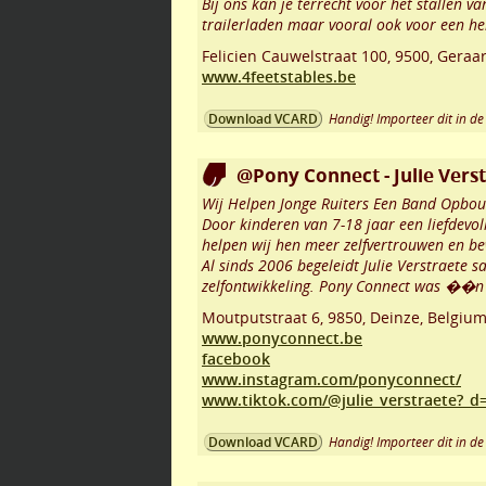
Bij ons kan je terrecht voor het stallen 
trailerladen maar vooral ook voor een he
Felicien Cauwelstraat 100
,
9500
,
Geraa
www.4feetstables.be
Handig! Importeer dit in de 
Download VCARD
@Pony Connect - Julie Vers
Wij Helpen Jonge Ruiters Een Band Opbo
Door kinderen van 7-18 jaar een liefdevo
helpen wij hen meer zelfvertrouwen en b
Al sinds 2006 begeleidt Julie Verstraete
zelfontwikkeling. Pony Connect was ��n 
Moutputstraat 6
,
9850
,
Deinze
,
Belgiu
www.ponyconnect.be
facebook
www.instagram.com/ponyconnect/
www.tiktok.com/@julie_verstraete?_d
Handig! Importeer dit in de 
Download VCARD