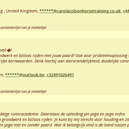
ng
,
United Kingdom,
******@carolacolsonhorsetraining.co.uk
,
+4
/
contactenlijst van je mobieltje!
evali�!
rondwerk en bitloos rijden met jouw paard! Ook voor probleemoplossing 
ijke kernwaarden. Denk hierbij aan diervriendelijkheid, duidelijke com
um,
******@outlook.be
,
+32491026497
contactenlijst van je mobieltje!
kkige ruiteracademie. Daarnaast de opleiding yin yoga en yoga nidra.
 grondwerk en bitloos rijden. Je kunt bij mij terecht voor houding-en zi
en yoga met en zonder paard. Wat ik belangrijk vind is de band tussen 