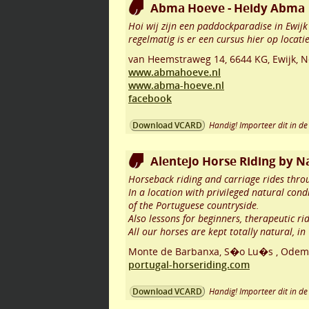
Abma Hoeve - Heidy Abma
Hoi wij zijn een paddockparadise in Ewijk
regelmatig is er een cursus hier op locatie 
van Heemstraweg 14
,
6644 KG
,
Ewijk
,
N
www.abmahoeve.nl
www.abma-hoeve.nl
facebook
Handig! Importeer dit in de 
Download VCARD
Alentejo Horse Riding by N
Horseback riding and carriage rides throu
In a location with privileged natural cond
of the Portuguese countryside.
Also lessons for beginners, therapeutic ridi
All our horses are kept totally natural, i
Monte de Barbanxa, S�o Lu�s
,
Odemi
portugal-horseriding.com
Handig! Importeer dit in de 
Download VCARD