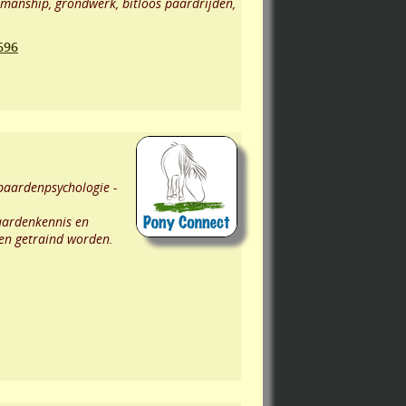
semanship, grondwerk, bitloos paardrijden,
696
 paardenpsychologie -
paardenkennis en
 en getraind worden.