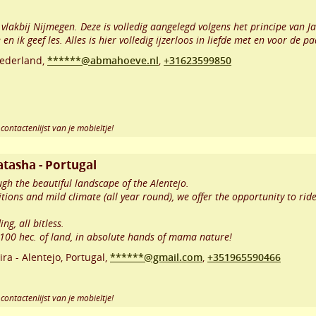
 vlakbij Nijmegen. Deze is volledig aangelegd volgens het principe van 
en ik geef les. Alles is hier volledig ijzerloos in liefde met en voor de p
ederland,
******@abmahoeve.nl
,
+31623599850
contactenlijst van je mobieltje!
atasha - Portugal
gh the beautiful landscape of the Alentejo.
itions and mild climate (all year round), we offer the opportunity to ri
ng, all bitless.
n 100 hec. of land, in absolute hands of mama nature!
ra - Alentejo
,
Portugal,
******@gmail.com
,
+351965590466
contactenlijst van je mobieltje!