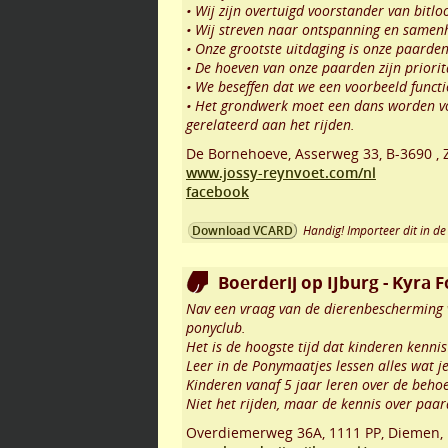
• Wij zijn overtuigd voorstander van bitloo
• Wij streven naar ontspanning en samen
• Onze grootste uitdaging is onze paarden
• De hoeven van onze paarden zijn priorit
• We beseffen dat we een voorbeeld funct
• Het grondwerk moet een dans worden vo
gerelateerd aan het rijden.
De Bornehoeve, Asserweg 33
,
B-3690
,
www.jossy-reynvoet.com/nl
facebook
Handig! Importeer dit in de 
Download VCARD
Boerderij op IJburg - Kyra 
Nav een vraag van de dierenbescherming v
ponyclub.
Het is de hoogste tijd dat kinderen ken
Leer in de Ponymaatjes lessen alles wat 
Kinderen vanaf 5 jaar leren over de beho
Niet het rijden, maar de kennis over paar
Overdiemerweg 36A
,
1111 PP
,
Diemen
,