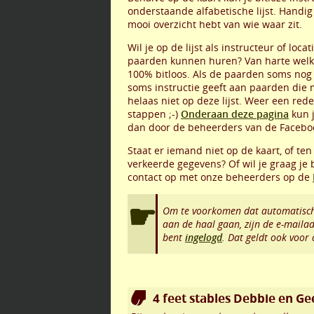
onderstaande alfabetische lijst. Handig 
mooi overzicht hebt van wie waar zit.
Wil je op de lijst als instructeur of loc
paarden kunnen huren? Van harte welk
100% bitloos. Als de paarden soms nog 
soms instructie geeft aan paarden die 
helaas niet op deze lijst. Weer een re
stappen ;-)
Onderaan deze pagina
kun j
dan door de beheerders van de Facebo
Staat er iemand niet op de kaart, of ten
verkeerde gegevens? Of wil je graag je
contact op met onze beheerders op de
Om te voorkomen dat automatisch
aan de haal gaan, zijn de e-maila
bent
ingelogd
. Dat geldt ook voor
4 feet stables Debbie en Ge