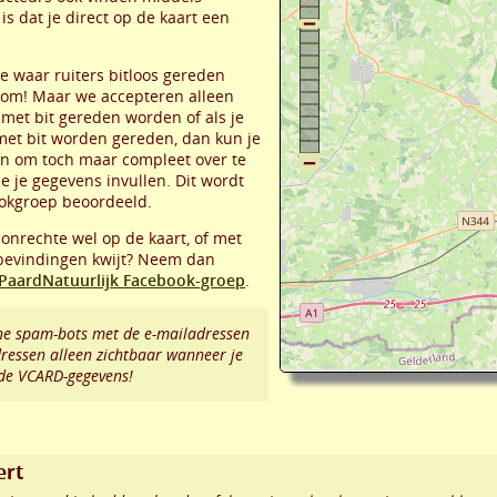
is dat je direct op de kaart een
atie waar ruiters bitloos gereden
om! Maar we accepteren alleen
met bit gereden worden of als je
met bit worden gereden, dan kun je
den om toch maar compleet over te
e je gegevens invullen. Dit wordt
okgroep beoordeeld.
 onrechte wel op de kaart, of met
 bevindingen kwijt? Neem dan
PaardNatuurlijk Facebook-groep
.
e spam-bots met de e-mailadressen
dressen alleen zichtbaar wanneer je
 de VCARD-gegevens!
ert