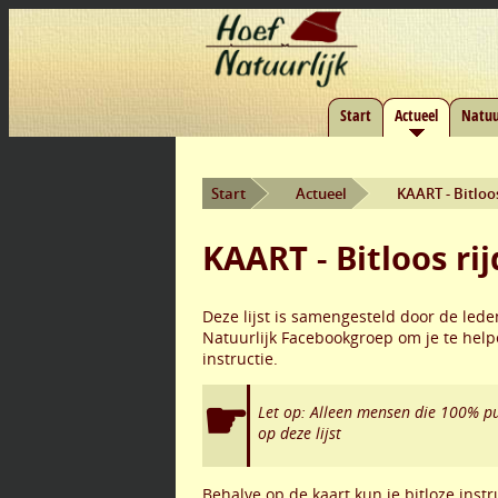
Start
Actueel
Natuu
Start
Actueel
KAART - Bitloo
KAART - Bitloos ri
Deze lijst is samengesteld door de led
Natuurlijk Facebookgroep om je te help
instructie.
Let op: Alleen mensen die 100% pu
op deze lijst
Behalve op de kaart kun je bitloze inst