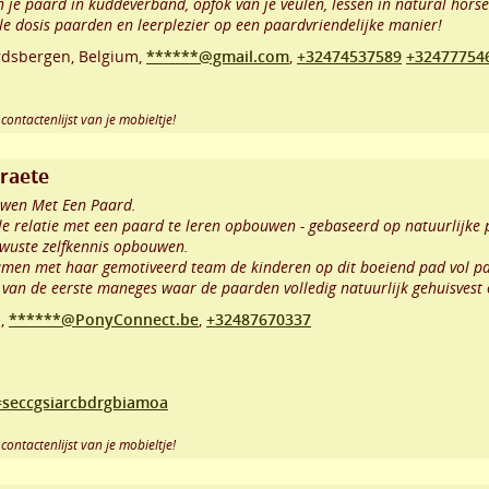
van je paard in kuddeverband, opfok van je veulen, lessen in natural hor
le dosis paarden en leerplezier op een paardvriendelijke manier!
rdsbergen
,
Belgium,
******@gmail.com
,
+32474537589
+32477754
contactenlijst van je mobieltje!
traete
uwen Met Een Paard.
lle relatie met een paard te leren opbouwen - gebaseerd op natuurlijke
ewuste zelfkennis opbouwen.
 samen met haar gemotiveerd team de kinderen op dit boeiend pad vol 
van de eerste maneges waar de paarden volledig natuurlijk gehuisvest
m,
******@PonyConnect.be
,
+32487670337
=seccgsiarcbdrgbiamoa
contactenlijst van je mobieltje!