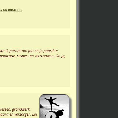
47443884603
sta ik paraat om jou en je paard te
municatie, respect en vertrouwen. Oh ja,
tlessen, grondwerk,
paard en verzorger. Lol