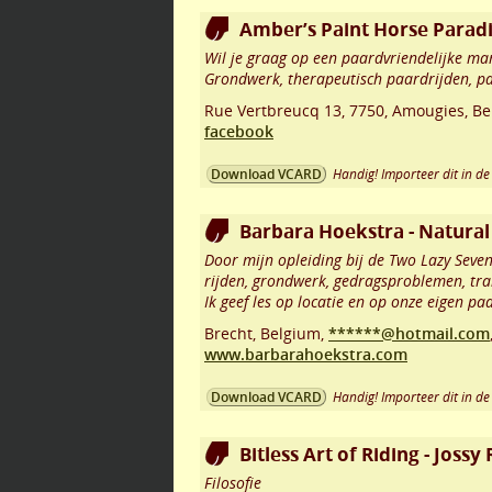
Amber’s Paint Horse Parad
Wil je graag op een paardvriendelijke 
Grondwerk, therapeutisch paardrijden, p
Rue Vertbreucq 13
,
7750
,
Amougies
,
Be
facebook
Handig! Importeer dit in de 
Download VCARD
Barbara Hoekstra - Natura
Door mijn opleiding bij de Two Lazy Seven
rijden, grondwerk, gedragsproblemen, trail
Ik geef les op locatie en op onze eigen pa
Brecht
,
Belgium,
******@hotmail.com
www.barbarahoekstra.com
Handig! Importeer dit in de 
Download VCARD
Bitless Art of Riding - Joss
Filosofie