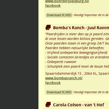
www.boerderijopijburg.nl/
facebook
Handig! Importeer dit in de 
Download VCARD
Bomba's Ranch - Juul Rave
"Paardrijden is meer dan op je paard zitt
Al onze lessen worden bitloos gereden. 
Onze paarden staan in een groep 24/7 bui
Paarden hebben natuurlijke behoeftes:
- Vrijheid (onbeperkte bewegingsvrijheid)
- Sociale contacten (vriendjes en vriendin
- Onbeperkt ruwvoer
- Schuilplek (een paard moet de keuze he
Spaarndammerdijk 15
,
2064 KL
,
Spaa
www.bombasranch.nl/
facebook
Handig! Importeer dit in de 
Download VCARD
Carola Colson - van ‘t Hof