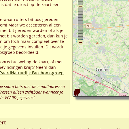
is dat je direct op de kaart een
atie waar ruiters bitloos gereden
om! Maar we accepteren alleen
met bit gereden worden of als je
met bit worden gereden, dan kun je
den om toch maar compleet over te
e je gegevens invullen. Dit wordt
okgroep beoordeeld.
 onrechte wel op de kaart, of met
 bevindingen kwijt? Neem dan
PaardNatuurlijk Facebook-groep
.
e spam-bots met de e-mailadressen
dressen alleen zichtbaar wanneer je
 de VCARD-gegevens!
ert