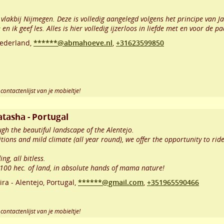
 vlakbij Nijmegen. Deze is volledig aangelegd volgens het principe van 
en ik geef les. Alles is hier volledig ijzerloos in liefde met en voor de p
ederland,
******@abmahoeve.nl
,
+31623599850
contactenlijst van je mobieltje!
atasha - Portugal
gh the beautiful landscape of the Alentejo.
itions and mild climate (all year round), we offer the opportunity to ri
ng, all bitless.
n 100 hec. of land, in absolute hands of mama nature!
ra - Alentejo
,
Portugal,
******@gmail.com
,
+351965590466
contactenlijst van je mobieltje!