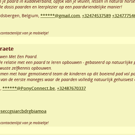
van je paard in kuddeverband, opfok van je veulen, lessen in natural hor
le dosis paarden en leerplezier op een paardvriendelijke manier!
rdsbergen
,
Belgium,
******@gmail.com
,
+32474537589
+32477754
contactenlijst van je mobieltje!
traete
uwen Met Een Paard.
lle relatie met een paard te leren opbouwen - gebaseerd op natuurlijke
ewuste zelfkennis opbouwen.
 samen met haar gemotiveerd team de kinderen op dit boeiend pad vol 
van de eerste maneges waar de paarden volledig natuurlijk gehuisvest
m,
******@PonyConnect.be
,
+32487670337
=seccgsiarcbdrgbiamoa
contactenlijst van je mobieltje!