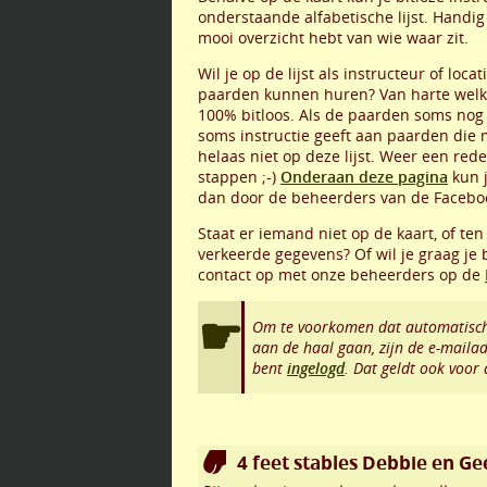
onderstaande alfabetische lijst. Handig 
mooi overzicht hebt van wie waar zit.
Wil je op de lijst als instructeur of loc
paarden kunnen huren? Van harte welk
100% bitloos. Als de paarden soms nog 
soms instructie geeft aan paarden die 
helaas niet op deze lijst. Weer een re
stappen ;-)
Onderaan deze pagina
kun j
dan door de beheerders van de Facebo
Staat er iemand niet op de kaart, of ten
verkeerde gegevens? Of wil je graag je
contact op met onze beheerders op de
Om te voorkomen dat automatisch
aan de haal gaan, zijn de e-maila
bent
ingelogd
. Dat geldt ook voor
4 feet stables Debbie en Ge