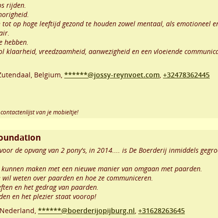
s rijden.
horigheid.
 tot op hoge leeftijd gezond te houden zowel mentaal, als emotioneel en
air.
ie hebben.
l klaarheid, vreedzaamheid, aanwezigheid en een vloeiende communica
Zutendaal
,
Belgium,
******@jossy-reynvoet.com
,
+32478362445
contactenlijst van je mobieltje!
Foundation
oor de opvang van 2 pony's, in 2014.... is De Boerderij inmiddels gegr
nis kunnen maken met een nieuwe manier van omgaan met paarden.
je wil weten over paarden en hoe ze communiceren.
eften en het gedrag van paarden.
den en het plezier staat voorop!
Nederland,
******@boerderijopijburg.nl
,
+31628263645