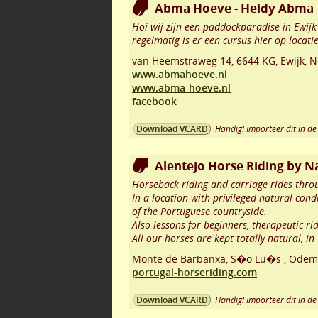
Abma Hoeve - Heidy Abma
Hoi wij zijn een paddockparadise in Ewijk
regelmatig is er een cursus hier op locatie 
van Heemstraweg 14
,
6644 KG
,
Ewijk
,
N
www.abmahoeve.nl
www.abma-hoeve.nl
facebook
Handig! Importeer dit in de 
Download VCARD
Alentejo Horse Riding by N
Horseback riding and carriage rides throu
In a location with privileged natural cond
of the Portuguese countryside.
Also lessons for beginners, therapeutic ridi
All our horses are kept totally natural, i
Monte de Barbanxa, S�o Lu�s
,
Odemi
portugal-horseriding.com
Handig! Importeer dit in de 
Download VCARD