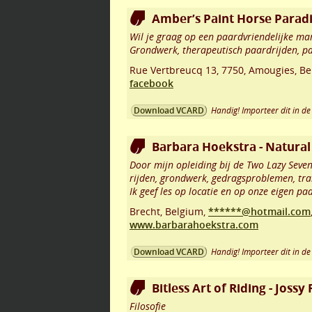
Amber’s Paint Horse Parad
Wil je graag op een paardvriendelijke 
Grondwerk, therapeutisch paardrijden, p
Rue Vertbreucq 13
,
7750
,
Amougies
,
Be
facebook
Handig! Importeer dit in de 
Download VCARD
Barbara Hoekstra - Natura
Door mijn opleiding bij de Two Lazy Seven
rijden, grondwerk, gedragsproblemen, trail
Ik geef les op locatie en op onze eigen pa
Brecht
,
Belgium,
******@hotmail.com
www.barbarahoekstra.com
Handig! Importeer dit in de 
Download VCARD
Bitless Art of Riding - Joss
Filosofie