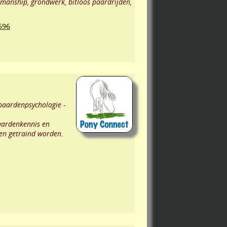
semanship, grondwerk, bitloos paardrijden,
696
 paardenpsychologie -
paardenkennis en
 en getraind worden.