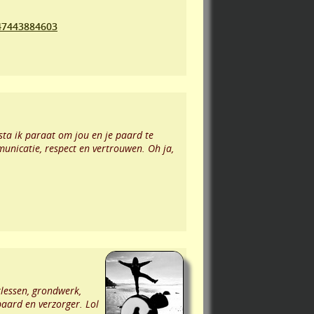
47443884603
sta ik paraat om jou en je paard te
municatie, respect en vertrouwen. Oh ja,
tlessen, grondwerk,
paard en verzorger. Lol