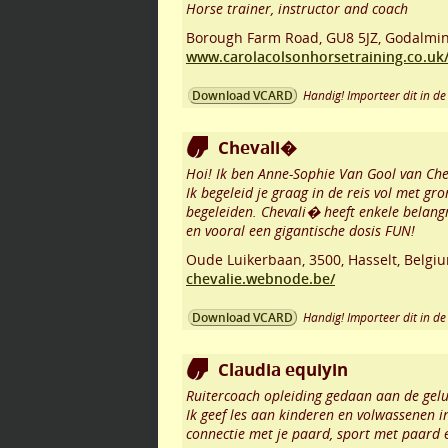
Horse trainer, instructor and coach
Borough Farm Road
,
GU8 5JZ
,
Godalmi
www.carolacolsonhorsetraining.co.uk
Handig! Importeer dit in de 
Download VCARD
Chevali�
Hoi! Ik ben Anne-Sophie Van Gool van Ch
Ik begeleid je graag in de reis vol met g
begeleiden. Chevali� heeft enkele belangr
en vooral een gigantische dosis FUN!
Oude Luikerbaan
,
3500
,
Hasselt
,
Belgi
chevalie.webnode.be/
Handig! Importeer dit in de 
Download VCARD
Claudia equiyin
Ruitercoach opleiding gedaan aan de gelu
Ik geef les aan kinderen en volwassenen in
connectie met je paard, sport met paard 