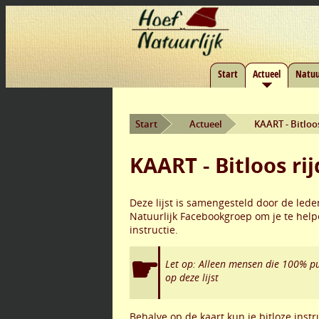
Start
Actueel
Natuu
Start
Actueel
KAART - Bitloo
KAART - Bitloos ri
Deze lijst is samengesteld door de led
Natuurlijk Facebookgroep om je te help
instructie.
Let op: Alleen mensen die 100% pu
op deze lijst
Behalve op de kaart kun je bitloze inst