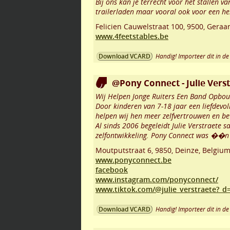
Bij ons kan je terrecht voor het stallen 
trailerladen maar vooral ook voor een he
Felicien Cauwelstraat 100
,
9500
,
Geraa
www.4feetstables.be
Handig! Importeer dit in de 
Download VCARD
@Pony Connect - Julie Vers
Wij Helpen Jonge Ruiters Een Band Opbo
Door kinderen van 7-18 jaar een liefdevo
helpen wij hen meer zelfvertrouwen en b
Al sinds 2006 begeleidt Julie Verstraete
zelfontwikkeling. Pony Connect was ��n 
Moutputstraat 6
,
9850
,
Deinze
,
Belgiu
www.ponyconnect.be
facebook
www.instagram.com/ponyconnect/
www.tiktok.com/@julie_verstraete?_d
Handig! Importeer dit in de 
Download VCARD