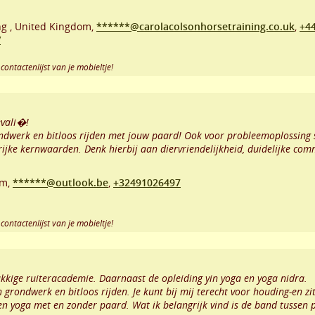
ng
,
United Kingdom,
******@carolacolsonhorsetraining.co.uk
,
+4
/
contactenlijst van je mobieltje!
evali�!
rondwerk en bitloos rijden met jouw paard! Ook voor probleemoplossing 
ijke kernwaarden. Denk hierbij aan diervriendelijkheid, duidelijke com
um,
******@outlook.be
,
+32491026497
contactenlijst van je mobieltje!
kkige ruiteracademie. Daarnaast de opleiding yin yoga en yoga nidra.
 grondwerk en bitloos rijden. Je kunt bij mij terecht voor houding-en zi
en yoga met en zonder paard. Wat ik belangrijk vind is de band tussen 