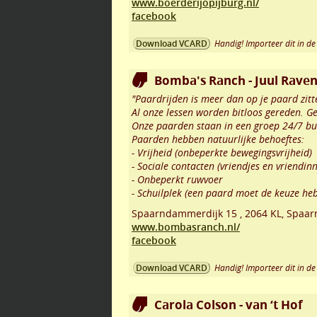
www.boerderijopijburg.nl/
facebook
Handig! Importeer dit in de 
Download VCARD
Bomba's Ranch - Juul Rave
"Paardrijden is meer dan op je paard zitt
Al onze lessen worden bitloos gereden. 
Onze paarden staan in een groep 24/7 bui
Paarden hebben natuurlijke behoeftes:
- Vrijheid (onbeperkte bewegingsvrijheid)
- Sociale contacten (vriendjes en vriendin
- Onbeperkt ruwvoer
- Schuilplek (een paard moet de keuze he
Spaarndammerdijk 15
,
2064 KL
,
Spaa
www.bombasranch.nl/
facebook
Handig! Importeer dit in de 
Download VCARD
Carola Colson - van ‘t Hof