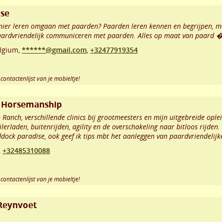
ise
manier leren omgaan met paarden? Paarden leren kennen en begrijpen,
aardvriendelijk communiceren met paarden. Alles op maat van paard �
lgium,
******@gmail.com
,
+32477919354
contactenlijst van je mobieltje!
l Horsemanship
 Ranch, verschillende clinics bij grootmeesters en mijn uitgebreide ople
erladen, buitenrijden, agility en de overschakeling naar bitloos rijden.
ddock paradise, ook geef ik tips mbt het aanleggen van paardvriendelijk
,
+32485310088
contactenlijst van je mobieltje!
y Reynvoet