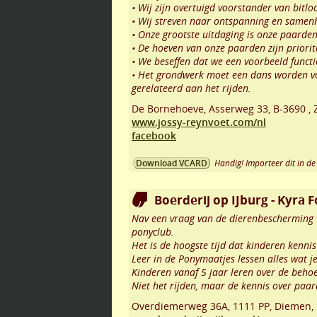
• Wij zijn overtuigd voorstander van bitloo
• Wij streven naar ontspanning en samen
• Onze grootste uitdaging is onze paarden
• De hoeven van onze paarden zijn priorit
• We beseffen dat we een voorbeeld funct
• Het grondwerk moet een dans worden vo
gerelateerd aan het rijden.
De Bornehoeve, Asserweg 33
,
B-3690
,
www.jossy-reynvoet.com/nl
facebook
Handig! Importeer dit in de 
Download VCARD
Boerderij op IJburg - Kyra 
Nav een vraag van de dierenbescherming v
ponyclub.
Het is de hoogste tijd dat kinderen ken
Leer in de Ponymaatjes lessen alles wat 
Kinderen vanaf 5 jaar leren over de beho
Niet het rijden, maar de kennis over paar
Overdiemerweg 36A
,
1111 PP
,
Diemen
,