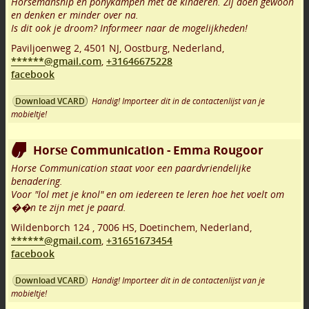
Horsemanship en ponykampen met de kinderen. Zij doen gewoon
en denken er minder over na.
Is dit ook je droom? Informeer naar de mogelijkheden!
Paviljoenweg 2
,
4501 NJ
,
Oostburg
,
Nederland,
******@gmail.com
,
+31646675228
facebook
Handig! Importeer dit in de contactenlijst van je
Download VCARD
mobieltje!
Horse Communication - Emma Rougoor
Horse Communication staat voor een paardvriendelijke
benadering.
Voor "lol met je knol" en om iedereen te leren hoe het voelt om
��n te zijn met je paard.
Wildenborch 124
,
7006 HS
,
Doetinchem
,
Nederland,
******@gmail.com
,
+31651673454
facebook
Handig! Importeer dit in de contactenlijst van je
Download VCARD
mobieltje!