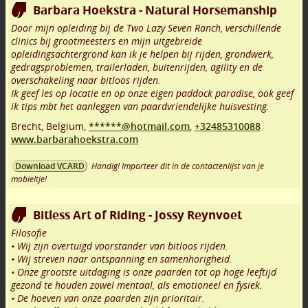
Barbara Hoekstra - Natural Horsemanship
Door mijn opleiding bij de Two Lazy Seven Ranch, verschillende
clinics bij grootmeesters en mijn uitgebreide
opleidingsachtergrond kan ik je helpen bij rijden, grondwerk,
gedragsproblemen, trailerladen, buitenrijden, agility en de
overschakeling naar bitloos rijden.
Ik geef les op locatie en op onze eigen paddock paradise, ook geef
ik tips mbt het aanleggen van paardvriendelijke huisvesting.
Brecht
,
Belgium,
******@hotmail.com
,
+32485310088
www.barbarahoekstra.com
Handig! Importeer dit in de contactenlijst van je
Download VCARD
mobieltje!
Bitless Art of Riding - Jossy Reynvoet
Filosofie
• Wij zijn overtuigd voorstander van bitloos rijden.
• Wij streven naar ontspanning en samenhorigheid.
• Onze grootste uitdaging is onze paarden tot op hoge leeftijd
gezond te houden zowel mentaal, als emotioneel en fysiek.
• De hoeven van onze paarden zijn prioritair.