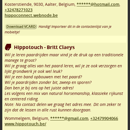
Kosterstiende
,
9030
,
Aalter
,
Belgium,
******@hotmail.com
,
+32478271023
hippoconnect.webnode.be
Handig! Importeer dit in de contactenlijst van je
Download VCARD
mobieltje!
Hippotouch - Britt Claeys
Wil je leren paardrijden maar vind je de druk op een traditionele
manege te groot?
Wil je graag alles van het paard leren, wil je ze ook verzorgen en
lijkt grondwerk je ook wel leuk?
Wil je een band opbouwen met het paard?
Wil je paardrijden zonder bit, zweep en sporen?
Dan ben je bij ons op het juiste adres!
Les volgens een mix van natural horsemanship, klassieke rijkunst
en centered riding.
Note: Na contact delen we graag het adres mee. Dit om zeker te
zijn dat de lessen in alle rust kunnen doorgaan.
Wommelgem
,
Belgium,
******@gmail.com
,
+32479904066
www.hippotouch.be/