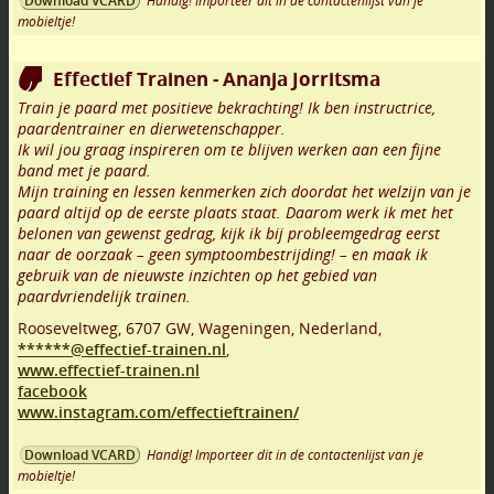
Handig! Importeer dit in de contactenlijst van je
Download VCARD
mobieltje!
Effectief Trainen - Ananja Jorritsma
Train je paard met positieve bekrachting! Ik ben instructrice,
paardentrainer en dierwetenschapper.
Ik wil jou graag inspireren om te blijven werken aan een fijne
band met je paard.
Mijn training en lessen kenmerken zich doordat het welzijn van je
paard altijd op de eerste plaats staat. Daarom werk ik met het
belonen van gewenst gedrag, kijk ik bij probleemgedrag eerst
naar de oorzaak – geen symptoombestrijding! – en maak ik
gebruik van de nieuwste inzichten op het gebied van
paardvriendelijk trainen.
Rooseveltweg
,
6707 GW
,
Wageningen
,
Nederland,
******@effectief-trainen.nl
,
www.effectief-trainen.nl
facebook
www.instagram.com/effectieftrainen/
Handig! Importeer dit in de contactenlijst van je
Download VCARD
mobieltje!