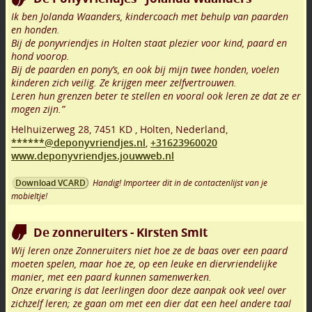
Ik ben Jolanda Waanders, kindercoach met behulp van paarden
en honden.
Bij de ponyvriendjes in Holten staat plezier voor kind, paard en
hond voorop.
Bij de paarden en pony’s, en ook bij mijn twee honden, voelen
kinderen zich veilig. Ze krijgen meer zelfvertrouwen.
Leren hun grenzen beter te stellen en vooral ook leren ze dat ze er
mogen zijn.”
Helhuizerweg 28
,
7451 KD
,
Holten
,
Nederland,
******@deponyvriendjes.nl
,
+31623960020
www.deponyvriendjes.jouwweb.nl
Handig! Importeer dit in de contactenlijst van je
Download VCARD
mobieltje!
De zonneruiters - Kirsten Smit
Wij leren onze Zonneruiters niet hoe ze de baas over een paard
moeten spelen, maar hoe ze, op een leuke en diervriendelijke
manier, met een paard kunnen samenwerken.
Onze ervaring is dat leerlingen door deze aanpak ook veel over
zichzelf leren; ze gaan om met een dier dat een heel andere taal