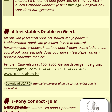
mailadressen aan de haal gaan, zijn de e-mailadressen
alleen zichtbaar wanneer je bent
ingelogd
. Dat geldt ook
voor de VCARD-gegevens!
4 feet stables Debbie en Geert
Bij ons kan je terrecht voor het stallen van je paard in
kuddeverband, opfok van je veulen, lessen in natural
horsemanship, grondwerk, bitloos paardrijden, trailerladen maar
vooral ook voor een hele dosis paarden en leerplezier op een
paardvriendelijke manier!
Felicien Cauwelstraat 100
,
9500
,
Geraardsbergen
,
Belgium,
******@gmail.com
,
+32474537589
+32477754696
www.4feetstables.be
Handig! Importeer dit in de contactenlijst van je
Download VCARD
mobieltje!
@Pony Connect - Julie
Verstraete
Wij Helpen Jonge Ruiters Een Band Opbouwen