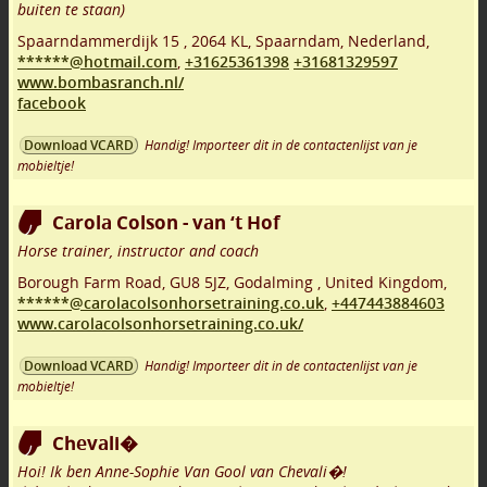
buiten te staan)
Spaarndammerdijk 15
,
2064 KL
,
Spaarndam
,
Nederland,
******@hotmail.com
,
+31625361398
+31681329597
www.bombasranch.nl/
facebook
Handig! Importeer dit in de contactenlijst van je
Download VCARD
mobieltje!
Carola Colson - van ‘t Hof
Horse trainer, instructor and coach
Borough Farm Road
,
GU8 5JZ
,
Godalming
,
United Kingdom,
******@carolacolsonhorsetraining.co.uk
,
+447443884603
www.carolacolsonhorsetraining.co.uk/
Handig! Importeer dit in de contactenlijst van je
Download VCARD
mobieltje!
Chevali�
Hoi! Ik ben Anne-Sophie Van Gool van Chevali�!