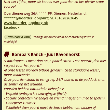
Niet het rijden, maar de kennis over paarden en het plezier staat
voorop!
Overdiemerweg 36A
,
1111 PP
,
Diemen
,
Nederland,
******@boerderijopijburg.nl
,
+31628263645
www.boerderijopijburg.nl/
facebook
Handig! Importeer dit in de contactenlijst van je
Download VCARD
mobieltje!
Bomba's Ranch - Juul Ravenhorst
"Paardrijden is meer dan op je paard zitten. Leer paardrijden met
respect voor het paard."
Al onze lessen worden bitloos gereden. Geen standaard lessen,
maar maatwerk!
Onze paarden staan in een groep 24/7 buiten in de paddock en in
de zomer op het weiland.
Paarden hebben natuurlijke behoeftes:
- Vrijheid (onbeperkte bewegingsvrijheid)
- Sociale contacten (vriendjes en vriendinnetjes om mee te spelen)
- Onbeperkt ruwvoer
- Schuilplek (een paard moet de keuze hebben om binnen of