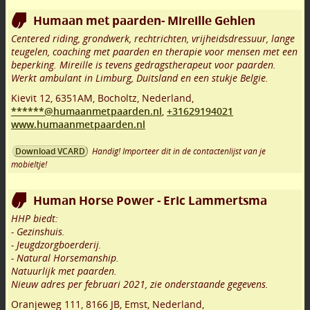
Humaan met paarden- Mireille Gehlen
Centered riding, grondwerk, rechtrichten, vrijheidsdressuur, lange
teugelen, coaching met paarden en therapie voor mensen met een
beperking. Mireille is tevens gedragstherapeut voor paarden.
Werkt ambulant in Limburg, Duitsland en een stukje Belgie.
Kievit 12
,
6351AM
,
Bocholtz
,
Nederland,
******@humaanmetpaarden.nl
,
+31629194021
www.humaanmetpaarden.nl
Handig! Importeer dit in de contactenlijst van je
Download VCARD
mobieltje!
Human Horse Power - Eric Lammertsma
HHP biedt:
- Gezinshuis.
- Jeugdzorgboerderij.
- Natural Horsemanship.
Natuurlijk met paarden.
Nieuw adres per februari 2021, zie onderstaande gegevens.
Oranjeweg 111
,
8166 JB
,
Emst
,
Nederland,