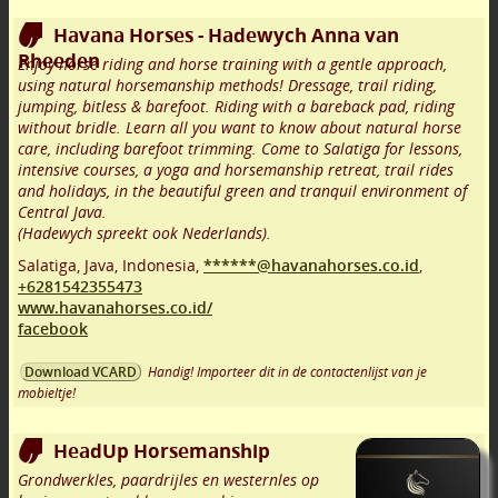
Havana Horses - Hadewych Anna van
Rheeden
Enjoy horse riding and horse training with a gentle approach,
using natural horsemanship methods! Dressage, trail riding,
jumping, bitless & barefoot. Riding with a bareback pad, riding
without bridle. Learn all you want to know about natural horse
care, including barefoot trimming. Come to Salatiga for lessons,
intensive courses, a yoga and horsemanship retreat, trail rides
and holidays, in the beautiful green and tranquil environment of
Central Java.
(Hadewych spreekt ook Nederlands).
Salatiga, Java
,
Indonesia,
******@havanahorses.co.id
,
+6281542355473
www.havanahorses.co.id/
facebook
Handig! Importeer dit in de contactenlijst van je
Download VCARD
mobieltje!
HeadUp Horsemanship
Grondwerkles, paardrijles en westernles op