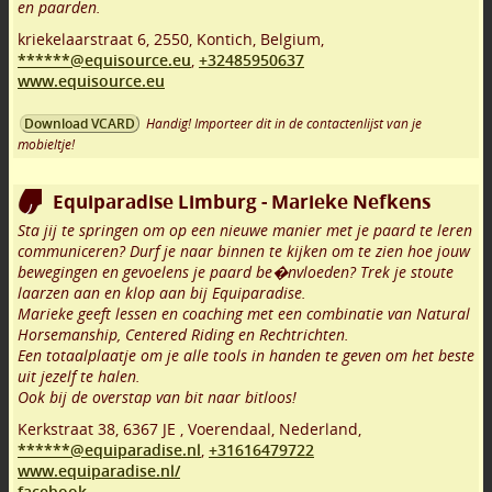
en paarden.
kriekelaarstraat 6
,
2550
,
Kontich
,
Belgium,
******@equisource.eu
,
+32485950637
www.equisource.eu
Handig! Importeer dit in de contactenlijst van je
Download VCARD
mobieltje!
Equiparadise Limburg - Marieke Nefkens
Sta jij te springen om op een nieuwe manier met je paard te leren
communiceren? Durf je naar binnen te kijken om te zien hoe jouw
bewegingen en gevoelens je paard be�nvloeden? Trek je stoute
laarzen aan en klop aan bij Equiparadise.
Marieke geeft lessen en coaching met een combinatie van Natural
Horsemanship, Centered Riding en Rechtrichten.
Een totaalplaatje om je alle tools in handen te geven om het beste
uit jezelf te halen.
Ook bij de overstap van bit naar bitloos!
Kerkstraat 38
,
6367 JE
,
Voerendaal
,
Nederland,
******@equiparadise.nl
,
+31616479722
www.equiparadise.nl/
facebook