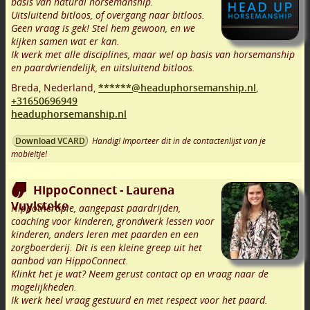
basis van natural horsemanship.
Uitsluitend bitloos, of overgang naar bitloos.
Geen vraag is gek! Stel hem gewoon, en we
kijken samen wat er kan.
Ik werk met alle disciplines, maar wel op basis van horsemanship
en paardvriendelijk, en uitsluitend bitloos.
Breda
,
Nederland,
******@headuphorsemanship.nl
,
+31650696949
headuphorsemanship.nl
Handig! Importeer dit in de contactenlijst van je
Download VCARD
mobieltje!
HippoConnect - Laurena
Vuylsteke
Hippotherapie, aangepast paardrijden,
coaching voor kinderen, grondwerk lessen voor
kinderen, anders leren met paarden en een
zorgboerderij. Dit is een kleine greep uit het
aanbod van HippoConnect.
Klinkt het je wat? Neem gerust contact op en vraag naar de
mogelijkheden.
Ik werk heel vraag gestuurd en met respect voor het paard.