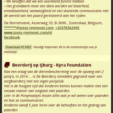
• We beseffen dat we een voorbeeld functie hebben.
• Het grondwerk moet een dans worden vol klaarheid,
vreedzaamheid, aanwezigheid en een vloeiende communicatie met
de wereld van het paard gerelateerd aan het rijden.
De Bornehoeve, Asserweg 33
,
B-3690
,
Zutendaal
,
Belgium,
******@jossy-reynvoet.com
,
+32478362445
www.jossy-reynvoet.com/nl
facebook
Handig! Importeer dit in de contactenlijst van je
Download VCARD
mobieltje!
Boerderij op IJburg - Kyra Foundation
Nav een vraag van de dierenbescherming voor de opvang van 2
pony's, in 2014.... is De Boerderij inmiddels gegroeid naar een
zorgboerderij met een eigen ponyclub.
Het is de hoogste tijd dat kinderen kennis kunnen maken met een
nieuwe manier van omgaan met paarden.
Leer in de Ponymaatjes lessen alles wat je wil weten over paarden
en hoe ze communiceren.
Kinderen vanaf 5 jaar leren over de behoeften en het gedrag van
paarden.