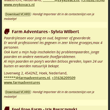
www.evykovacs.nl
Handig! Importeer dit in de contactenlijst van je
Download VCARD
mobieltje!
Farm Adventures - Sylvia Wilbert
Paardrijlessen voor jong en oud, beginner of gevorderde.
Er wordt professioneel les gegeven in zeer kleine groepjes,max 4
personen.
Ook kunt u mijn hulp inschakelen bij probleempaarden, jonge
paarden en andere eventuele (hoef)problemen.
Al mijn paarden en pony's worden bitloos gereden, lopen 24 uur
buiten en worden natuurlijk bekapt.
Lovenweg 2
,
4542NZ
,
Hoek
,
Nederland,
******@farmadventures.nl
,
+31636209509
www.farmadventures
Handig! Importeer dit in de contactenlijst van je
Download VCARD
mobieltje!
Feel Free Farm - Iris Reszczynski