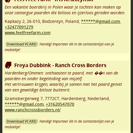
Een vakantie boerderij in Polen waar je tochten kan maken op
onze camargue paarden die bitloos en ijzerloos gereden worden.
Kapkazy 2
,
26-010
,
Bodzentyn
,
Poland,
******@gmail.com
,
+32477091279
www.feelfreefarm.com
Handig! Importeer dit in de contactenlijst van je
Download VCARD
mobieltje!
Freya Dubbink - Ranch Cross Borders
Hardenberg/Ommen: onthaasten te paard, met ��n van de
paarden en onder begeleiding van mijzelf.
Het vertrouwen krijgen, waarbij je samen met het paard geniet
van een geweldige bitloze buitenrit.
Gramsbergerweg 7
,
7772CT
,
Hardenberg
,
Nederland,
******@gmail.com
,
+31620547070
www.ranchcrossborders.nl/
Handig! Importeer dit in de contactenlijst van je
Download VCARD
mobieltje!