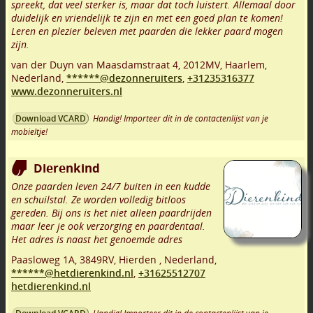
spreekt, dat veel sterker is, maar dat toch luistert. Allemaal door
duidelijk en vriendelijk te zijn en met een goed plan te komen!
Leren en plezier beleven met paarden die lekker paard mogen
zijn.
van der Duyn van Maasdamstraat 4
,
2012MV
,
Haarlem
,
Nederland,
******@dezonneruiters
,
+31235316377
www.dezonneruiters.nl
Handig! Importeer dit in de contactenlijst van je
Download VCARD
mobieltje!
Dierenkind
Onze paarden leven 24/7 buiten in een kudde
en schuilstal. Ze worden volledig bitloos
gereden. Bij ons is het niet alleen paardrijden
maar leer je ook verzorging en paardentaal.
Het adres is naast het genoemde adres
Paasloweg 1A
,
3849RV
,
Hierden
,
Nederland,
******@hetdierenkind.nl
,
+31625512707
hetdierenkind.nl