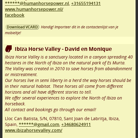
******@humanhorsepower.nl
,
+31655194131
www.humanhorsepower.nl/
facebook
Handig! Importeer dit in de contactenlijst van je
Download VCARD
mobieltje!
Ibiza Horse Valley - David en Monique
Ibiza Horse Valley is a sanctuary located in a canyon spreading 40
hectares in the North of Ibiza on the natural park of Es Murta.
The Valley was created in 2010 to save horses from abandonment
or mistreatment.
Our horses live in semi liberty in a herd the way horses should be
in their natural habitat. These horses all come from different
horizons and all have different stories to tell.
We offer several experiences to explore the North of Ibiza on
horseback.
All contact and bookings go through our email!
Lloc Can Batista, S/N
,
07810
,
Sant Joan de Labritja, Ibiza
,
Spain,
******@gmail.com
,
+34680624911
www.ibizahorsevalley.com/