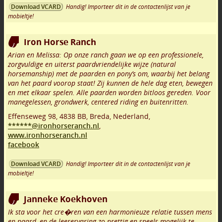
Handig! Importeer dit in de contactenlijst van je
Download VCARD
mobieltje!
Iron Horse Ranch
Arian en Melissa: Op onze ranch gaan we op een professionele,
zorgvuldige en uiterst paardvriendelijke wijze (natural
horsemanship) met de paarden en pony’s om, waarbij het belang
van het paard voorop staat! Zij kunnen de hele dag eten, bewegen
en met elkaar spelen. Alle paarden worden bitloos gereden. Voor
manegelessen, grondwerk, centered riding en buitenritten.
Effenseweg 98
,
4838 BB
,
Breda
,
Nederland,
******@ironhorseranch.nl
,
www.ironhorseranch.nl
facebook
Handig! Importeer dit in de contactenlijst van je
Download VCARD
mobieltje!
Janneke Koekhoven
Ik sta voor het cre�ren van een harmonieuze relatie tussen mens
en paard, en de leerervaring zo prettig en speels mogelijk te