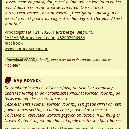
tussen mens en paard, dat je veel hulpmiddelen kan laten en het
paard dus meer in zijn waarde kan laten. Oprechtheid,
vertrouwen, respect, onvoorwaardelijk eerlijk zijn, inleving in de
wereld van het paard, kundigheid en handigheid. Het paard kiest
voor jou!
Proosdijstraat 121
,
8020
,
Hertsberge
,
Belgium,
******@Equus-sensus.be
,
+32497406984
facebook
www.equus-sensus.be
Handig! Importeer dit in de contactenlijst van je
Download VCARD
mobieltje!
Evy Kovacs
De combinatie van het bitloos rijden, Natural Horsemanship,
Centered Riding en de Academische Rijkunst vormen voor mij de
basis van mijn lessen en cursussen.
Deze elementen samen vormen voor mij een goede cirkel om een
goede samenwerking en balans met je paard te creeeren.
De lessen en cursussen worden gegeven op locatie in Limburg en
Noord Brabant, bij jou aan huis of op de locatie van Spirithorses.
Maastricht
,
Nederland,
******@evykovacs.nl
,
+31628216546