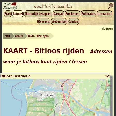
Start
Actueel
Natuurlijk bekappen
Aanpak
Problemen
Publicaties
Interactief
Over ons
Webwinkel
Colofon
Inloggen
Start
Actueel
KAART - Bitloos rijden
KAART - Bitloos rijden
Adressen
waar je bitloos kunt rijden / lessen