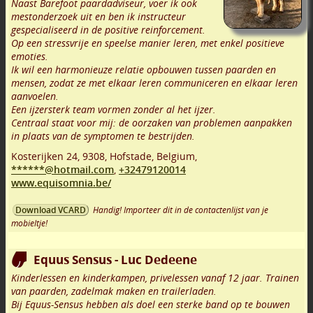
Naast Barefoot paardadviseur, voer ik ook
mestonderzoek uit en ben ik instructeur
gespecialiseerd in de positive reinforcement.
Op een stressvrije en speelse manier leren, met enkel positieve
emoties.
Ik wil een harmonieuze relatie opbouwen tussen paarden en
mensen, zodat ze met elkaar leren communiceren en elkaar leren
aanvoelen.
Een ijzersterk team vormen zonder al het ijzer.
Centraal staat voor mij: de oorzaken van problemen aanpakken
in plaats van de symptomen te bestrijden.
Kosterijken 24
,
9308
,
Hofstade
,
Belgium,
******@hotmail.com
,
+32479120014
www.equisomnia.be/
Handig! Importeer dit in de contactenlijst van je
Download VCARD
mobieltje!
Equus Sensus - Luc Dedeene
Kinderlessen en kinderkampen, privelessen vanaf 12 jaar. Trainen
van paarden, zadelmak maken en trailerladen.
Bij Equus-Sensus hebben als doel een sterke band op te bouwen