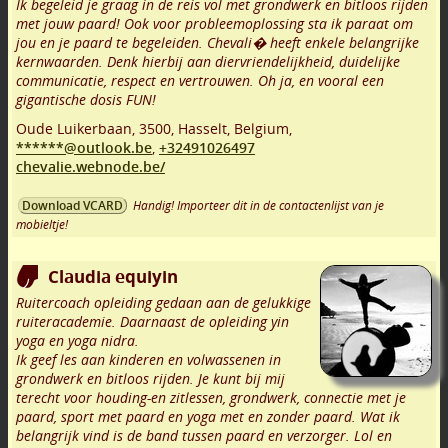
Ik begeleid je graag in de reis vol met grondwerk en bitloos rijden
met jouw paard! Ook voor probleemoplossing sta ik paraat om
jou en je paard te begeleiden. Chevali� heeft enkele belangrijke
kernwaarden. Denk hierbij aan diervriendelijkheid, duidelijke
communicatie, respect en vertrouwen. Oh ja, en vooral een
gigantische dosis FUN!
Oude Luikerbaan
,
3500
,
Hasselt
,
Belgium,
******@outlook.be
,
+32491026497
chevalie.webnode.be/
Handig! Importeer dit in de contactenlijst van je
Download VCARD
mobieltje!
Claudia equiyin
Ruitercoach opleiding gedaan aan de gelukkige
ruiteracademie. Daarnaast de opleiding yin
yoga en yoga nidra.
Ik geef les aan kinderen en volwassenen in
grondwerk en bitloos rijden. Je kunt bij mij
terecht voor houding-en zitlessen, grondwerk, connectie met je
paard, sport met paard en yoga met en zonder paard. Wat ik
belangrijk vind is de band tussen paard en verzorger. Lol en