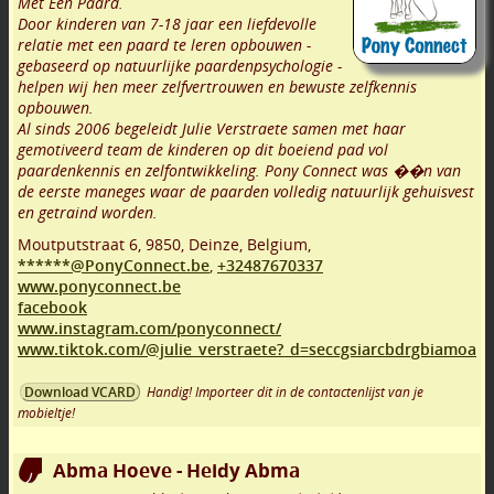
Met Een Paard.
Door kinderen van 7-18 jaar een liefdevolle
relatie met een paard te leren opbouwen -
gebaseerd op natuurlijke paardenpsychologie -
helpen wij hen meer zelfvertrouwen en bewuste zelfkennis
opbouwen.
Al sinds 2006 begeleidt Julie Verstraete samen met haar
gemotiveerd team de kinderen op dit boeiend pad vol
paardenkennis en zelfontwikkeling. Pony Connect was ��n van
de eerste maneges waar de paarden volledig natuurlijk gehuisvest
en getraind worden.
Moutputstraat 6
,
9850
,
Deinze
,
Belgium,
******@PonyConnect.be
,
+32487670337
www.ponyconnect.be
facebook
www.instagram.com/ponyconnect/
www.tiktok.com/@julie_verstraete?_d=seccgsiarcbdrgbiamoa
Handig! Importeer dit in de contactenlijst van je
Download VCARD
mobieltje!
Abma Hoeve - Heidy Abma