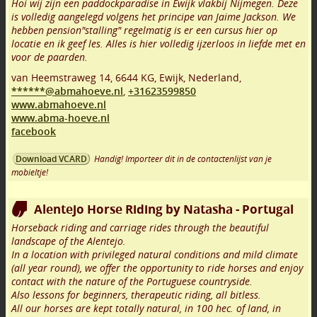
Hoi wij zijn een paddockparadise in Ewijk vlakbij Nijmegen. Deze
is volledig aangelegd volgens het principe van Jaime Jackson. We
hebben pension"stalling" regelmatig is er een cursus hier op
locatie en ik geef les. Alles is hier volledig ijzerloos in liefde met en
voor de paarden.
van Heemstraweg 14
,
6644 KG
,
Ewijk
,
Nederland,
******@abmahoeve.nl
,
+31623599850
www.abmahoeve.nl
www.abma-hoeve.nl
facebook
Handig! Importeer dit in de contactenlijst van je
Download VCARD
mobieltje!
Alentejo Horse Riding by Natasha - Portugal
Horseback riding and carriage rides through the beautiful
landscape of the Alentejo.
In a location with privileged natural conditions and mild climate
(all year round), we offer the opportunity to ride horses and enjoy
contact with the nature of the Portuguese countryside.
Also lessons for beginners, therapeutic riding, all bitless.
All our horses are kept totally natural, in 100 hec. of land, in