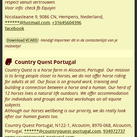
respect vanuit vertrouwen.
Voor info: check fb Equiyin
Nicolaasleane 9
,
9086 CN
,
Hempens
,
Nederland,
******@hotmail.com
,
+31645604396
facebook
Handig! Importeer dit in de contactenlijst van je
Download VCARD
mobieltje!
Country Quest Portugal
Country Quest is a horse farm in Alcoutim, Portugal. Our mission
is to bring people closer to horses, we do not offer horse riding
for adults at all. Our focus is on ground work, training and
building a connection between a horse and a human. Our herd of
12 horses lives a natural life outdoors. We offer accommodation
for individuals and groups and host workshops on all equine
subjects.
Although our horses wellbeing is our priority, we do really look
after our human guests too.
Country Quest Portugal, N122-1, Alcoutim
,
8970-068
,
Alcoutim
,
Portugal,
******@countryquest-portugal.com
,
934972737
www.countryquest-portugal.com