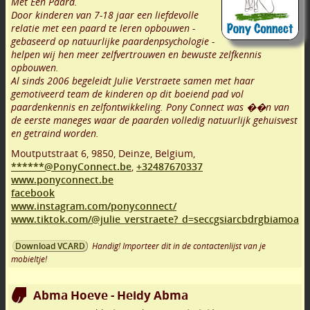
Met Een Paard.
Door kinderen van 7-18 jaar een liefdevolle
relatie met een paard te leren opbouwen -
gebaseerd op natuurlijke paardenpsychologie -
helpen wij hen meer zelfvertrouwen en bewuste zelfkennis
opbouwen.
Al sinds 2006 begeleidt Julie Verstraete samen met haar
gemotiveerd team de kinderen op dit boeiend pad vol
paardenkennis en zelfontwikkeling. Pony Connect was ��n van
de eerste maneges waar de paarden volledig natuurlijk gehuisvest
en getraind worden.
Moutputstraat 6
,
9850
,
Deinze
,
Belgium,
******@PonyConnect.be
,
+32487670337
www.ponyconnect.be
facebook
www.instagram.com/ponyconnect/
www.tiktok.com/@julie_verstraete?_d=seccgsiarcbdrgbiamoa
Handig! Importeer dit in de contactenlijst van je
Download VCARD
mobieltje!
Abma Hoeve - Heidy Abma