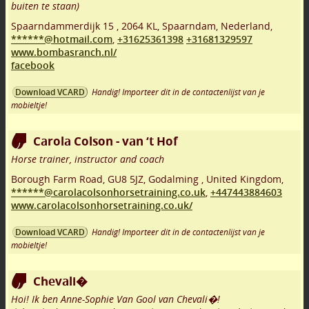
buiten te staan)
Spaarndammerdijk 15
,
2064 KL
,
Spaarndam
,
Nederland,
******@hotmail.com
,
+31625361398
+31681329597
www.bombasranch.nl/
facebook
Handig! Importeer dit in de contactenlijst van je
Download VCARD
mobieltje!
Carola Colson - van ‘t Hof
Horse trainer, instructor and coach
Borough Farm Road
,
GU8 5JZ
,
Godalming
,
United Kingdom,
******@carolacolsonhorsetraining.co.uk
,
+447443884603
www.carolacolsonhorsetraining.co.uk/
Handig! Importeer dit in de contactenlijst van je
Download VCARD
mobieltje!
Chevali�
Hoi! Ik ben Anne-Sophie Van Gool van Chevali�!