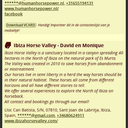
******@humanhorsepower.nl
,
+31655194131
www.humanhorsepower.nl/
facebook
Handig! Importeer dit in de contactenlijst van je
Download VCARD
mobieltje!
Ibiza Horse Valley - David en Monique
Ibiza Horse Valley is a sanctuary located in a canyon spreading 40
hectares in the North of Ibiza on the natural park of Es Murta.
The Valley was created in 2010 to save horses from abandonment
or mistreatment.
Our horses live in semi liberty in a herd the way horses should be
in their natural habitat. These horses all come from different
horizons and all have different stories to tell.
We offer several experiences to explore the North of Ibiza on
horseback.
All contact and bookings go through our email!
Lloc Can Batista, S/N
,
07810
,
Sant Joan de Labritja, Ibiza
,
Spain,
******@gmail.com
,
+34680624911
www.ibizahorsevalley.com/