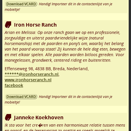
Handig! Importeer dit in de contactenlijst van je
Download VCARD
mobieltje!
Iron Horse Ranch
Arian en Melissa: Op onze ranch gaan we op een professionele,
zorgvuldige en uiterst paardvriendelijke wijze (natural
horsemanship) met de paarden en pony’s om, waarbij het belang
van het paard voorop staat! Zij kunnen de hele dag eten, bewegen
en met elkaar spelen. Alle paarden worden bitloos gereden. Voor
manegelessen, grondwerk, centered riding en buitenritten.
Effenseweg 98
,
4838 BB
,
Breda
,
Nederland,
******@ironhorseranch.nl
,
www.ironhorseranch.nl
facebook
Handig! Importeer dit in de contactenlijst van je
Download VCARD
mobieltje!
Janneke Koekhoven
Ik sta voor het cre�ren van een harmonieuze relatie tussen mens
en paard, en de leerervaring zo prettig en speels mogelijk te