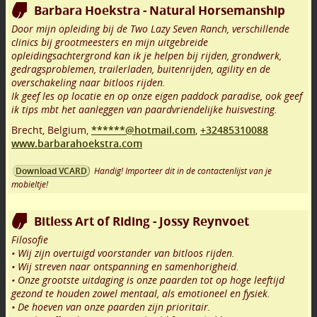
Barbara Hoekstra - Natural Horsemanship
Door mijn opleiding bij de Two Lazy Seven Ranch, verschillende
clinics bij grootmeesters en mijn uitgebreide
opleidingsachtergrond kan ik je helpen bij rijden, grondwerk,
gedragsproblemen, trailerladen, buitenrijden, agility en de
overschakeling naar bitloos rijden.
Ik geef les op locatie en op onze eigen paddock paradise, ook geef
ik tips mbt het aanleggen van paardvriendelijke huisvesting.
Brecht
,
Belgium,
******@hotmail.com
,
+32485310088
www.barbarahoekstra.com
Handig! Importeer dit in de contactenlijst van je
Download VCARD
mobieltje!
Bitless Art of Riding - Jossy Reynvoet
Filosofie
• Wij zijn overtuigd voorstander van bitloos rijden.
• Wij streven naar ontspanning en samenhorigheid.
• Onze grootste uitdaging is onze paarden tot op hoge leeftijd
gezond te houden zowel mentaal, als emotioneel en fysiek.
• De hoeven van onze paarden zijn prioritair.