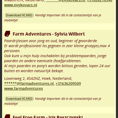
www.evykovacs.nl
Handig! Importeer dit in de contactenlijst van je
Download VCARD
mobieltje!
Farm Adventures - Sylvia Wilbert
Paardrijlessen voor jong en oud, beginner of gevorderde.
Er wordt professioneel les gegeven in zeer kleine groepjes,max 4
personen.
Ook kunt u mijn hulp inschakelen bij probleempaarden, jonge
paarden en andere eventuele (hoef)problemen.
Al mijn paarden en pony's worden bitloos gereden, lopen 24 uur
buiten en worden natuurlijk bekapt.
Lovenweg 2
,
4542NZ
,
Hoek
,
Nederland,
******@farmadventures.nl
,
+31636209509
www.farmadventures
Handig! Importeer dit in de contactenlijst van je
Download VCARD
mobieltje!
Feel Free Farm - Iris Reszczynski