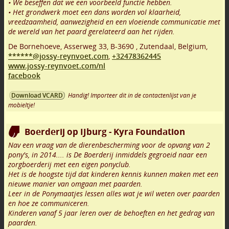
• We beseffen dat we een voorbeeld functie hebben.
• Het grondwerk moet een dans worden vol klaarheid,
vreedzaamheid, aanwezigheid en een vloeiende communicatie met
de wereld van het paard gerelateerd aan het rijden.
De Bornehoeve, Asserweg 33
,
B-3690
,
Zutendaal
,
Belgium,
******@jossy-reynvoet.com
,
+32478362445
www.jossy-reynvoet.com/nl
facebook
Handig! Importeer dit in de contactenlijst van je
Download VCARD
mobieltje!
Boerderij op IJburg - Kyra Foundation
Nav een vraag van de dierenbescherming voor de opvang van 2
pony's, in 2014.... is De Boerderij inmiddels gegroeid naar een
zorgboerderij met een eigen ponyclub.
Het is de hoogste tijd dat kinderen kennis kunnen maken met een
nieuwe manier van omgaan met paarden.
Leer in de Ponymaatjes lessen alles wat je wil weten over paarden
en hoe ze communiceren.
Kinderen vanaf 5 jaar leren over de behoeften en het gedrag van
paarden.