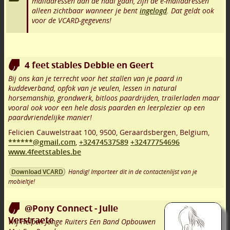
mailadressen aan de haal gaan, zijn de e-mailadressen
alleen zichtbaar wanneer je bent
ingelogd
. Dat geldt ook
voor de VCARD-gegevens!
4 feet stables Debbie en Geert
Bij ons kan je terrecht voor het stallen van je paard in
kuddeverband, opfok van je veulen, lessen in natural
horsemanship, grondwerk, bitloos paardrijden, trailerladen maar
vooral ook voor een hele dosis paarden en leerplezier op een
paardvriendelijke manier!
Felicien Cauwelstraat 100
,
9500
,
Geraardsbergen
,
Belgium,
******@gmail.com
,
+32474537589
+32477754696
www.4feetstables.be
Handig! Importeer dit in de contactenlijst van je
Download VCARD
mobieltje!
@Pony Connect - Julie
Verstraete
Wij Helpen Jonge Ruiters Een Band Opbouwen