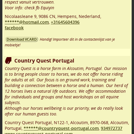
respect vanuit vertrouwen.
Voor info: check fb Equiyin
Nicolaasleane 9
,
9086 CN
,
Hempens
,
Nederland,
******@hotmail.com
,
+31645604396
facebook
Handig! Importeer dit in de contactenlijst van je
Download VCARD
mobieltje!
Country Quest Portugal
Country Quest is a horse farm in Alcoutim, Portugal. Our mission
is to bring people closer to horses, we do not offer horse riding
for adults at all. Our focus is on ground work, training and
building a connection between a horse and a human. Our herd of
12 horses lives a natural life outdoors. We offer accommodation
for individuals and groups and host workshops on all equine
subjects.
Although our horses wellbeing is our priority, we do really look
after our human guests too.
Country Quest Portugal, N122-1, Alcoutim
,
8970-068
,
Alcoutim
,
Portugal,
******@countryquest-portugal.com
,
934972737
www.countryquest-portugal.com