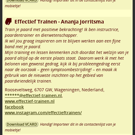
Handig! Importeer dit in de contactenlijst van je
Download VCARD
mobieltje!
Effectief Trainen - Ananja Jorritsma
Train je paard met positieve bekrachting! Ik ben instructrice,
paardentrainer en dierwetenschapper.
Ik wil jou graag inspireren om te blijven werken aan een fijne
band met je paard.
Mijn training en lessen kenmerken zich doordat het welzijn van je
paard altijd op de eerste plaats staat. Daarom werk ik met het
belonen van gewenst gedrag, kijk ik bij probleemgedrag eerst
naar de oorzaak – geen symptoombestrijding! – en maak ik
gebruik van de nieuwste inzichten op het gebied van
paardvriendelijk trainen.
Rooseveltweg
,
6707 GW
,
Wageningen
,
Nederland,
******@effectief-trainen.nl
,
www.effectief-trainen.nl
facebook
www.instagram.com/effectieftrainen/
Handig! Importeer dit in de contactenlijst van je
Download VCARD
mobieltje!