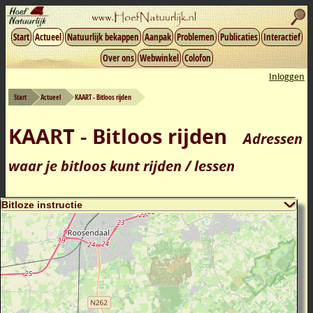
Start
Actueel
Natuurlijk bekappen
Aanpak
Problemen
Publicaties
Interactief
Over ons
Webwinkel
Colofon
Inloggen
Start
Actueel
KAART - Bitloos rijden
KAART - Bitloos rijden
Adressen
waar je bitloos kunt rijden / lessen