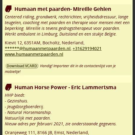
Humaan met paarden- Mireille Gehlen
Centered riding, grondwerk, rechtrichten, vrijheidsdressuur, lange
teugelen, coaching met paarden en therapie voor mensen met een
beperking. Mireille is tevens gedragstherapeut voor paarden.
Werkt ambulant in Limburg, Duitsland en een stukje Belgie.
Kievit 12
,
6351AM
,
Bocholtz
,
Nederland,
******@humaanmetpaarden.nl
,
+31629194021
www.humaanmetpaarden.nl
Handig! Importeer dit in de contactenlijst van je
Download VCARD
mobieltje!
Human Horse Power - Eric Lammertsma
HHP biedt:
- Gezinshuis.
- Jeugdzorgboerderij.
- Natural Horsemanship.
Natuurlijk met paarden.
Nieuw adres per februari 2021, zie onderstaande gegevens.
Oranjeweg 111
,
8166 JB
,
Emst
,
Nederland,