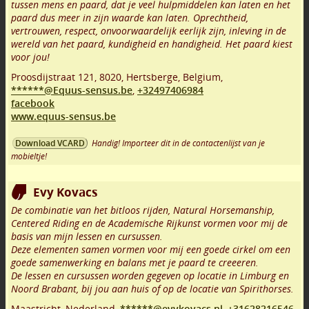
tussen mens en paard, dat je veel hulpmiddelen kan laten en het
paard dus meer in zijn waarde kan laten. Oprechtheid,
vertrouwen, respect, onvoorwaardelijk eerlijk zijn, inleving in de
wereld van het paard, kundigheid en handigheid. Het paard kiest
voor jou!
Proosdijstraat 121
,
8020
,
Hertsberge
,
Belgium,
******@Equus-sensus.be
,
+32497406984
facebook
www.equus-sensus.be
Handig! Importeer dit in de contactenlijst van je
Download VCARD
mobieltje!
Evy Kovacs
De combinatie van het bitloos rijden, Natural Horsemanship,
Centered Riding en de Academische Rijkunst vormen voor mij de
basis van mijn lessen en cursussen.
Deze elementen samen vormen voor mij een goede cirkel om een
goede samenwerking en balans met je paard te creeeren.
De lessen en cursussen worden gegeven op locatie in Limburg en
Noord Brabant, bij jou aan huis of op de locatie van Spirithorses.
Maastricht
,
Nederland,
******@evykovacs.nl
,
+31628216546