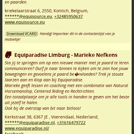
en paarden.
kriekelaarstraat 6
,
2550
,
Kontich
,
Belgium,
******@equisource.eu
,
+32485950637
www.equisource.eu
Handig! Importeer dit in de contactenlijst van je
Download VCARD
mobieltje!
Equiparadise Limburg - Marieke Nefkens
Sta jij te springen om op een nieuwe manier met je paard te leren
communiceren? Durf je naar binnen te kijken om te zien hoe jouw
bewegingen en gevoelens je paard be�nvloeden? Trek je stoute
laarzen aan en klop aan bij Equiparadise.
Marieke geeft lessen en coaching met een combinatie van Natural
Horsemanship, Centered Riding en Rechtrichten.
Een totaalplaatje om je alle tools in handen te geven om het beste
uit jezelf te halen.
Ook bij de overstap van bit naar bitloos!
Kerkstraat 38
,
6367 JE
,
Voerendaal
,
Nederland,
******@equiparadise.nl
,
+31616479722
www.equiparadise.nl/
facebook