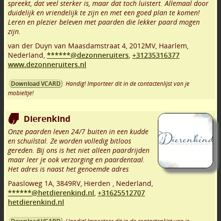
spreekt, dat veel sterker is, maar dat toch luistert. Allemaal door
duidelijk en vriendelijk te zijn en met een goed plan te komen!
Leren en plezier beleven met paarden die lekker paard mogen
zijn.
van der Duyn van Maasdamstraat 4
,
2012MV
,
Haarlem
,
Nederland,
******@dezonneruiters
,
+31235316377
www.dezonneruiters.nl
Handig! Importeer dit in de contactenlijst van je
Download VCARD
mobieltje!
Dierenkind
Onze paarden leven 24/7 buiten in een kudde
en schuilstal. Ze worden volledig bitloos
gereden. Bij ons is het niet alleen paardrijden
maar leer je ook verzorging en paardentaal.
Het adres is naast het genoemde adres
Paasloweg 1A
,
3849RV
,
Hierden
,
Nederland,
******@hetdierenkind.nl
,
+31625512707
hetdierenkind.nl