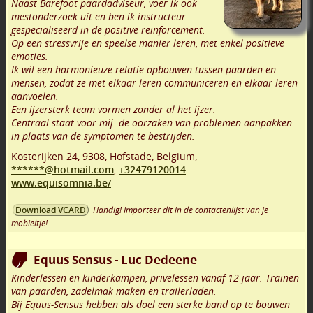
Naast Barefoot paardadviseur, voer ik ook
mestonderzoek uit en ben ik instructeur
gespecialiseerd in de positive reinforcement.
Op een stressvrije en speelse manier leren, met enkel positieve
emoties.
Ik wil een harmonieuze relatie opbouwen tussen paarden en
mensen, zodat ze met elkaar leren communiceren en elkaar leren
aanvoelen.
Een ijzersterk team vormen zonder al het ijzer.
Centraal staat voor mij: de oorzaken van problemen aanpakken
in plaats van de symptomen te bestrijden.
Kosterijken 24
,
9308
,
Hofstade
,
Belgium,
******@hotmail.com
,
+32479120014
www.equisomnia.be/
Handig! Importeer dit in de contactenlijst van je
Download VCARD
mobieltje!
Equus Sensus - Luc Dedeene
Kinderlessen en kinderkampen, privelessen vanaf 12 jaar. Trainen
van paarden, zadelmak maken en trailerladen.
Bij Equus-Sensus hebben als doel een sterke band op te bouwen