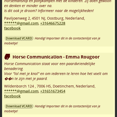
Horsemanship en ponykampen met de kinderen. Zij doen gewoon
en denken er minder over na.
Is dit ook je droom? Informeer naar de mogelijkheden!
Paviljoenweg 2
,
4501 NJ
,
Oostburg
,
Nederland,
******@gmail.com
,
+31646675228
facebook
Handig! Importeer dit in de contactenlijst van je
Download VCARD
mobieltje!
Horse Communication - Emma Rougoor
Horse Communication staat voor een paardvriendelijke
benadering.
Voor "lol met je knol" en om iedereen te leren hoe het voelt om
��n te zijn met je paard.
Wildenborch 124
,
7006 HS
,
Doetinchem
,
Nederland,
******@gmail.com
,
+31651673454
facebook
Handig! Importeer dit in de contactenlijst van je
Download VCARD
mobieltje!