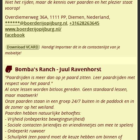
Niet het rijden, maar de kennis over paarden en het plezier staat
voorop!
Overdiemerweg 36A
,
1111 PP
,
Diemen
,
Nederland,
******@boerderijopijburg.nl
,
+31628263645
www.boerderijopijburg.nl/
facebook
Handig! Importeer dit in de contactenlijst van je
Download VCARD
mobieltje!
Bomba's Ranch - Juul Ravenhorst
"Paardrijden is meer dan op je paard zitten. Leer paardrijden met
respect voor het paard."
Al onze lessen worden bitloos gereden. Geen standaard lessen,
maar maatwerk!
Onze paarden staan in een groep 24/7 buiten in de paddock en in
de zomer op het weiland.
Paarden hebben natuurlijke behoeftes:
- Vrijheid (onbeperkte bewegingsvrijheid)
- Sociale contacten (vriendjes en vriendinnetjes om mee te spelen)
- Onbeperkt ruwvoer
- Schuilplek (een paard moet de keuze hebben om binnen of