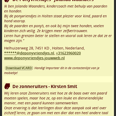
Ik ben Jolanda Waanders, kindercoach met behulp van paarden
en honden.
Bij de ponyvriendjes in Holten staat plezier voor kind, paard en
hond voorop.
Bij de paarden en pony’s, en ook bij mijn twee honden, voelen
kinderen zich veilig. Ze krijgen meer zelfvertrouwen.
Leren hun grenzen beter te stellen en vooral ook leren ze dat ze er
mogen zijn.”
Helhuizerweg 28
,
7451 KD
,
Holten
,
Nederland,
******@deponyvriendjes.nl
,
+31623960020
www.deponyvriendjes.jouwweb.nl
Handig! Importeer dit in de contactenlijst van je
Download VCARD
mobieltje!
De zonneruiters - Kirsten Smit
Wij leren onze Zonneruiters niet hoe ze de baas over een paard
moeten spelen, maar hoe ze, op een leuke en diervriendelijke
manier, met een paard kunnen samenwerken.
Onze ervaring is dat leerlingen door deze aanpak ook veel over
zichzelf leren; ze gaan om met een dier dat een heel andere taal