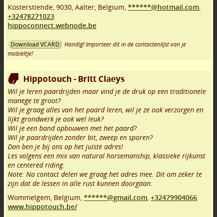
Kosterstiende
,
9030
,
Aalter
,
Belgium,
******@hotmail.com
,
+32478271023
hippoconnect.webnode.be
Handig! Importeer dit in de contactenlijst van je
Download VCARD
mobieltje!
Hippotouch - Britt Claeys
Wil je leren paardrijden maar vind je de druk op een traditionele
manege te groot?
Wil je graag alles van het paard leren, wil je ze ook verzorgen en
lijkt grondwerk je ook wel leuk?
Wil je een band opbouwen met het paard?
Wil je paardrijden zonder bit, zweep en sporen?
Dan ben je bij ons op het juiste adres!
Les volgens een mix van natural horsemanship, klassieke rijkunst
en centered riding.
Note: Na contact delen we graag het adres mee. Dit om zeker te
zijn dat de lessen in alle rust kunnen doorgaan.
Wommelgem
,
Belgium,
******@gmail.com
,
+32479904066
www.hippotouch.be/