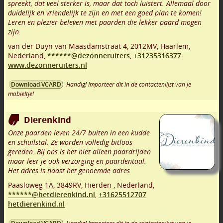
spreekt, dat veel sterker is, maar dat toch luistert. Allemaal door
duidelijk en vriendelijk te zijn en met een goed plan te komen!
Leren en plezier beleven met paarden die lekker paard mogen
zijn.
van der Duyn van Maasdamstraat 4
,
2012MV
,
Haarlem
,
Nederland,
******@dezonneruiters
,
+31235316377
www.dezonneruiters.nl
Handig! Importeer dit in de contactenlijst van je
Download VCARD
mobieltje!
Dierenkind
Onze paarden leven 24/7 buiten in een kudde
en schuilstal. Ze worden volledig bitloos
gereden. Bij ons is het niet alleen paardrijden
maar leer je ook verzorging en paardentaal.
Het adres is naast het genoemde adres
Paasloweg 1A
,
3849RV
,
Hierden
,
Nederland,
******@hetdierenkind.nl
,
+31625512707
hetdierenkind.nl