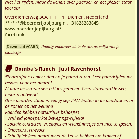
Niet het rijden, maar de kennis over paarden en het plezier staat
voorop!
Overdiemerweg 36A
,
1111 PP
,
Diemen
,
Nederland,
******@boerderijopijburg.nl
,
+31628263645
www.boerderijopijburg.nl/
facebook
Handig! Importeer dit in de contactenlijst van je
Download VCARD
mobieltje!
Bomba's Ranch - Juul Ravenhorst
"Paardrijden is meer dan op je paard zitten. Leer paardrijden met
respect voor het paard."
Al onze lessen worden bitloos gereden. Geen standaard lessen,
maar maatwerk!
Onze paarden staan in een groep 24/7 buiten in de paddock en in
de zomer op het weiland.
Paarden hebben natuurlijke behoeftes:
- Vrijheid (onbeperkte bewegingsvrijheid)
- Sociale contacten (vriendjes en vriendinnetjes om mee te spelen)
- Onbeperkt ruwvoer
- Schuilplek (een paard moet de keuze hebben om binnen of