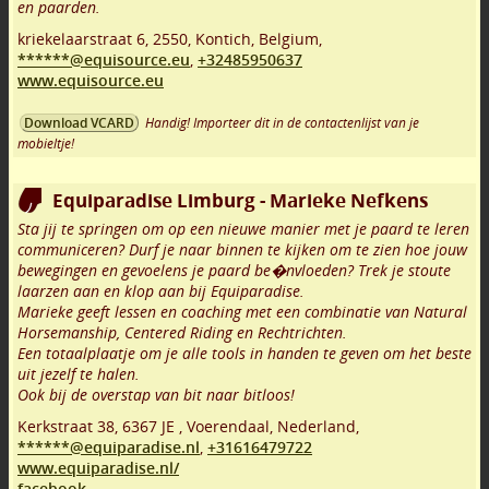
en paarden.
kriekelaarstraat 6
,
2550
,
Kontich
,
Belgium,
******@equisource.eu
,
+32485950637
www.equisource.eu
Handig! Importeer dit in de contactenlijst van je
Download VCARD
mobieltje!
Equiparadise Limburg - Marieke Nefkens
Sta jij te springen om op een nieuwe manier met je paard te leren
communiceren? Durf je naar binnen te kijken om te zien hoe jouw
bewegingen en gevoelens je paard be�nvloeden? Trek je stoute
laarzen aan en klop aan bij Equiparadise.
Marieke geeft lessen en coaching met een combinatie van Natural
Horsemanship, Centered Riding en Rechtrichten.
Een totaalplaatje om je alle tools in handen te geven om het beste
uit jezelf te halen.
Ook bij de overstap van bit naar bitloos!
Kerkstraat 38
,
6367 JE
,
Voerendaal
,
Nederland,
******@equiparadise.nl
,
+31616479722
www.equiparadise.nl/
facebook