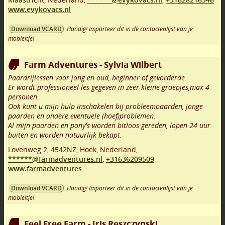
www.evykovacs.nl
Handig! Importeer dit in de contactenlijst van je
Download VCARD
mobieltje!
Farm Adventures - Sylvia Wilbert
Paardrijlessen voor jong en oud, beginner of gevorderde.
Er wordt professioneel les gegeven in zeer kleine groepjes,max 4
personen.
Ook kunt u mijn hulp inschakelen bij probleempaarden, jonge
paarden en andere eventuele (hoef)problemen.
Al mijn paarden en pony's worden bitloos gereden, lopen 24 uur
buiten en worden natuurlijk bekapt.
Lovenweg 2
,
4542NZ
,
Hoek
,
Nederland,
******@farmadventures.nl
,
+31636209509
www.farmadventures
Handig! Importeer dit in de contactenlijst van je
Download VCARD
mobieltje!
Feel Free Farm - Iris Reszczynski