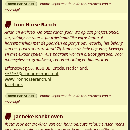
Handig! Importeer dit in de contactenlijst van je
Download VCARD
mobieltje!
Iron Horse Ranch
Arian en Melissa: Op onze ranch gaan we op een professionele,
zorgvuldige en uiterst paardvriendelijke wijze (natural
horsemanship) met de paarden en pony’s om, waarbij het belang
van het paard voorop staat! Zij kunnen de hele dag eten, bewegen
en met elkaar spelen. Alle paarden worden bitloos gereden. Voor
manegelessen, grondwerk, centered riding en buitenritten.
Effenseweg 98
,
4838 BB
,
Breda
,
Nederland,
******@ironhorseranch.nl
,
www.ironhorseranch.nl
facebook
Handig! Importeer dit in de contactenlijst van je
Download VCARD
mobieltje!
Janneke Koekhoven
Ik sta voor het cre�ren van een harmonieuze relatie tussen mens
en paard, en de leerervaring zo prettig en speels mogelijk te