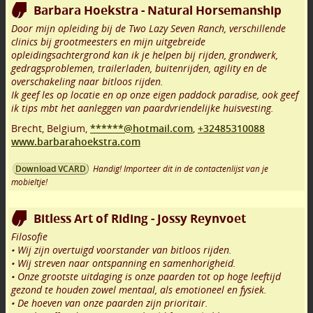
Barbara Hoekstra - Natural Horsemanship
Door mijn opleiding bij de Two Lazy Seven Ranch, verschillende
clinics bij grootmeesters en mijn uitgebreide
opleidingsachtergrond kan ik je helpen bij rijden, grondwerk,
gedragsproblemen, trailerladen, buitenrijden, agility en de
overschakeling naar bitloos rijden.
Ik geef les op locatie en op onze eigen paddock paradise, ook geef
ik tips mbt het aanleggen van paardvriendelijke huisvesting.
Brecht
,
Belgium,
******@hotmail.com
,
+32485310088
www.barbarahoekstra.com
Handig! Importeer dit in de contactenlijst van je
Download VCARD
mobieltje!
Bitless Art of Riding - Jossy Reynvoet
Filosofie
• Wij zijn overtuigd voorstander van bitloos rijden.
• Wij streven naar ontspanning en samenhorigheid.
• Onze grootste uitdaging is onze paarden tot op hoge leeftijd
gezond te houden zowel mentaal, als emotioneel en fysiek.
• De hoeven van onze paarden zijn prioritair.