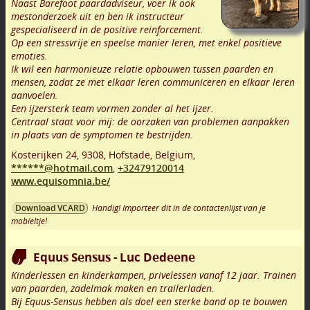
Naast Barefoot paardadviseur, voer ik ook
mestonderzoek uit en ben ik instructeur
gespecialiseerd in de positive reinforcement.
Op een stressvrije en speelse manier leren, met enkel positieve
emoties.
Ik wil een harmonieuze relatie opbouwen tussen paarden en
mensen, zodat ze met elkaar leren communiceren en elkaar leren
aanvoelen.
Een ijzersterk team vormen zonder al het ijzer.
Centraal staat voor mij: de oorzaken van problemen aanpakken
in plaats van de symptomen te bestrijden.
Kosterijken 24
,
9308
,
Hofstade
,
Belgium,
******@hotmail.com
,
+32479120014
www.equisomnia.be/
Handig! Importeer dit in de contactenlijst van je
Download VCARD
mobieltje!
Equus Sensus - Luc Dedeene
Kinderlessen en kinderkampen, privelessen vanaf 12 jaar. Trainen
van paarden, zadelmak maken en trailerladen.
Bij Equus-Sensus hebben als doel een sterke band op te bouwen