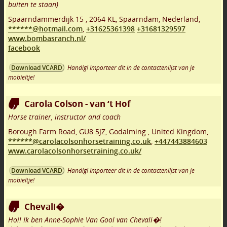
buiten te staan)
Spaarndammerdijk 15
,
2064 KL
,
Spaarndam
,
Nederland,
******@hotmail.com
,
+31625361398
+31681329597
www.bombasranch.nl/
facebook
Handig! Importeer dit in de contactenlijst van je
Download VCARD
mobieltje!
Carola Colson - van ‘t Hof
Horse trainer, instructor and coach
Borough Farm Road
,
GU8 5JZ
,
Godalming
,
United Kingdom,
******@carolacolsonhorsetraining.co.uk
,
+447443884603
www.carolacolsonhorsetraining.co.uk/
Handig! Importeer dit in de contactenlijst van je
Download VCARD
mobieltje!
Chevali�
Hoi! Ik ben Anne-Sophie Van Gool van Chevali�!