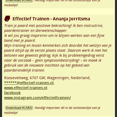
Handig! Importeer dit in de contactenlijst van je
Download VCARD
mobieltje!
Effectief Trainen - Ananja Jorritsma
Train je paard met positieve bekrachting! Ik ben instructrice,
paardentrainer en dierwetenschapper.
Ik wil jou graag inspireren om te blijven werken aan een fijne
band met je paard.
Mijn training en lessen kenmerken zich doordat het welzijn van je
paard altijd op de eerste plaats staat. Daarom werk ik met het
belonen van gewenst gedrag, kijk ik bij probleemgedrag eerst
naar de oorzaak – geen symptoombestrijding! – en maak ik
gebruik van de nieuwste inzichten op het gebied van
paardvriendelijk trainen.
Rooseveltweg
,
6707 GW
,
Wageningen
,
Nederland,
******@effectief-trainen.nl
,
www.effectief-trainen.nl
facebook
www.instagram.com/effectieftrainen/
Handig! Importeer dit in de contactenlijst van je
Download VCARD
mobieltje!