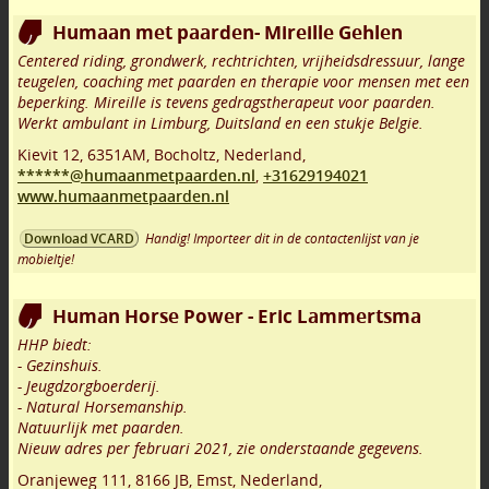
Humaan met paarden- Mireille Gehlen
Centered riding, grondwerk, rechtrichten, vrijheidsdressuur, lange
teugelen, coaching met paarden en therapie voor mensen met een
beperking. Mireille is tevens gedragstherapeut voor paarden.
Werkt ambulant in Limburg, Duitsland en een stukje Belgie.
Kievit 12
,
6351AM
,
Bocholtz
,
Nederland,
******@humaanmetpaarden.nl
,
+31629194021
www.humaanmetpaarden.nl
Handig! Importeer dit in de contactenlijst van je
Download VCARD
mobieltje!
Human Horse Power - Eric Lammertsma
HHP biedt:
- Gezinshuis.
- Jeugdzorgboerderij.
- Natural Horsemanship.
Natuurlijk met paarden.
Nieuw adres per februari 2021, zie onderstaande gegevens.
Oranjeweg 111
,
8166 JB
,
Emst
,
Nederland,