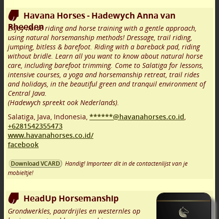
Havana Horses - Hadewych Anna van
Rheeden
Enjoy horse riding and horse training with a gentle approach,
using natural horsemanship methods! Dressage, trail riding,
jumping, bitless & barefoot. Riding with a bareback pad, riding
without bridle. Learn all you want to know about natural horse
care, including barefoot trimming. Come to Salatiga for lessons,
intensive courses, a yoga and horsemanship retreat, trail rides
and holidays, in the beautiful green and tranquil environment of
Central Java.
(Hadewych spreekt ook Nederlands).
Salatiga, Java
,
Indonesia,
******@havanahorses.co.id
,
+6281542355473
www.havanahorses.co.id/
facebook
Handig! Importeer dit in de contactenlijst van je
Download VCARD
mobieltje!
HeadUp Horsemanship
Grondwerkles, paardrijles en westernles op