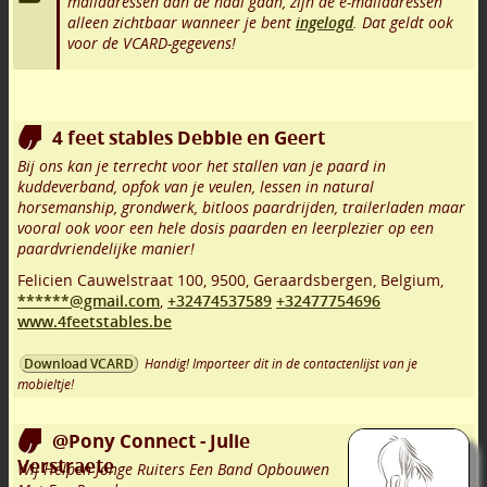
mailadressen aan de haal gaan, zijn de e-mailadressen
alleen zichtbaar wanneer je bent
ingelogd
. Dat geldt ook
voor de VCARD-gegevens!
4 feet stables Debbie en Geert
Bij ons kan je terrecht voor het stallen van je paard in
kuddeverband, opfok van je veulen, lessen in natural
horsemanship, grondwerk, bitloos paardrijden, trailerladen maar
vooral ook voor een hele dosis paarden en leerplezier op een
paardvriendelijke manier!
Felicien Cauwelstraat 100
,
9500
,
Geraardsbergen
,
Belgium,
******@gmail.com
,
+32474537589
+32477754696
www.4feetstables.be
Handig! Importeer dit in de contactenlijst van je
Download VCARD
mobieltje!
@Pony Connect - Julie
Verstraete
Wij Helpen Jonge Ruiters Een Band Opbouwen