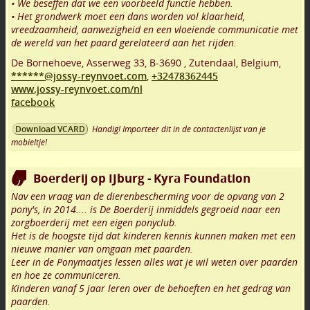
• We beseffen dat we een voorbeeld functie hebben.
• Het grondwerk moet een dans worden vol klaarheid,
vreedzaamheid, aanwezigheid en een vloeiende communicatie met
de wereld van het paard gerelateerd aan het rijden.
De Bornehoeve, Asserweg 33
,
B-3690
,
Zutendaal
,
Belgium,
******@jossy-reynvoet.com
,
+32478362445
www.jossy-reynvoet.com/nl
facebook
Handig! Importeer dit in de contactenlijst van je
Download VCARD
mobieltje!
Boerderij op IJburg - Kyra Foundation
Nav een vraag van de dierenbescherming voor de opvang van 2
pony's, in 2014.... is De Boerderij inmiddels gegroeid naar een
zorgboerderij met een eigen ponyclub.
Het is de hoogste tijd dat kinderen kennis kunnen maken met een
nieuwe manier van omgaan met paarden.
Leer in de Ponymaatjes lessen alles wat je wil weten over paarden
en hoe ze communiceren.
Kinderen vanaf 5 jaar leren over de behoeften en het gedrag van
paarden.