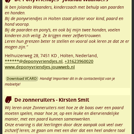
Ik ben Jolanda Waanders, kindercoach met behulp van paarden
en honden.
Bij de ponyvriendjes in Holten staat plezier voor kind, paard en
hond voorop.
Bij de paarden en pony’s, en ook bij mijn twee honden, voelen
kinderen zich veilig. Ze krijgen meer zelfvertrouwen.
Leren hun grenzen beter te stellen en vooral ook leren ze dat ze er
mogen zijn.”
Helhuizerweg 28
,
7451 KD
,
Holten
,
Nederland,
******@deponyvriendjes.nl
,
+31623960020
www.deponyvriendjes.jouwweb.nl
Handig! Importeer dit in de contactenlijst van je
Download VCARD
mobieltje!
De zonneruiters - Kirsten Smit
Wij leren onze Zonneruiters niet hoe ze de baas over een paard
moeten spelen, maar hoe ze, op een leuke en diervriendelijke
manier, met een paard kunnen samenwerken.
Onze ervaring is dat leerlingen door deze aanpak ook veel over
zichzelf leren; ze gaan om met een dier dat een heel andere taal