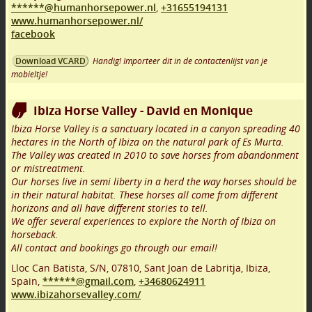
******@humanhorsepower.nl
,
+31655194131
www.humanhorsepower.nl/
facebook
Handig! Importeer dit in de contactenlijst van je
Download VCARD
mobieltje!
Ibiza Horse Valley - David en Monique
Ibiza Horse Valley is a sanctuary located in a canyon spreading 40
hectares in the North of Ibiza on the natural park of Es Murta.
The Valley was created in 2010 to save horses from abandonment
or mistreatment.
Our horses live in semi liberty in a herd the way horses should be
in their natural habitat. These horses all come from different
horizons and all have different stories to tell.
We offer several experiences to explore the North of Ibiza on
horseback.
All contact and bookings go through our email!
Lloc Can Batista, S/N
,
07810
,
Sant Joan de Labritja, Ibiza
,
Spain,
******@gmail.com
,
+34680624911
www.ibizahorsevalley.com/