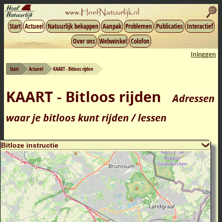
Start
Actueel
Natuurlijk bekappen
Aanpak
Problemen
Publicaties
Interactief
Over ons
Webwinkel
Colofon
Inloggen
Start
Actueel
KAART - Bitloos rijden
KAART - Bitloos rijden
Adressen
waar je bitloos kunt rijden / lessen