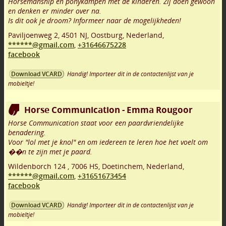
Horsemanship en ponykampen met de kinderen. Zij doen gewoon
en denken er minder over na.
Is dit ook je droom? Informeer naar de mogelijkheden!
Paviljoenweg 2
,
4501 NJ
,
Oostburg
,
Nederland,
******@gmail.com
,
+31646675228
facebook
Handig! Importeer dit in de contactenlijst van je
Download VCARD
mobieltje!
Horse Communication - Emma Rougoor
Horse Communication staat voor een paardvriendelijke
benadering.
Voor "lol met je knol" en om iedereen te leren hoe het voelt om
��n te zijn met je paard.
Wildenborch 124
,
7006 HS
,
Doetinchem
,
Nederland,
******@gmail.com
,
+31651673454
facebook
Handig! Importeer dit in de contactenlijst van je
Download VCARD
mobieltje!