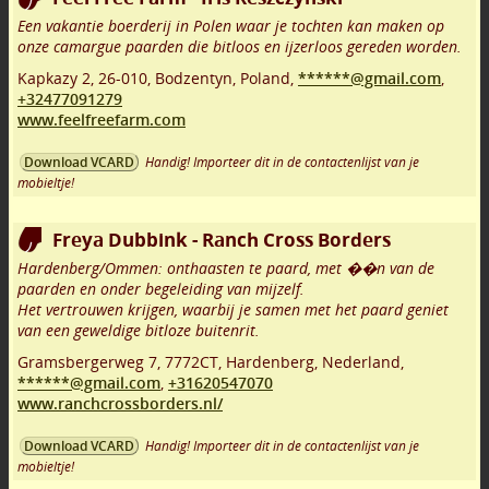
Een vakantie boerderij in Polen waar je tochten kan maken op
onze camargue paarden die bitloos en ijzerloos gereden worden.
Kapkazy 2
,
26-010
,
Bodzentyn
,
Poland,
******@gmail.com
,
+32477091279
www.feelfreefarm.com
Handig! Importeer dit in de contactenlijst van je
Download VCARD
mobieltje!
Freya Dubbink - Ranch Cross Borders
Hardenberg/Ommen: onthaasten te paard, met ��n van de
paarden en onder begeleiding van mijzelf.
Het vertrouwen krijgen, waarbij je samen met het paard geniet
van een geweldige bitloze buitenrit.
Gramsbergerweg 7
,
7772CT
,
Hardenberg
,
Nederland,
******@gmail.com
,
+31620547070
www.ranchcrossborders.nl/
Handig! Importeer dit in de contactenlijst van je
Download VCARD
mobieltje!