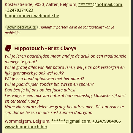
Kosterstiende
,
9030
,
Aalter
,
Belgium,
******@hotmail.com
,
+32478271023
hippoconnect.webnode.be
Handig! Importeer dit in de contactenlijst van je
Download VCARD
mobieltje!
Hippotouch - Britt Claeys
Wil je leren paardrijden maar vind je de druk op een traditionele
manege te groot?
Wil je graag alles van het paard leren, wil je ze ook verzorgen en
lijkt grondwerk je ook wel leuk?
Wil je een band opbouwen met het paard?
Wil je paardrijden zonder bit, zweep en sporen?
Dan ben je bij ons op het juiste adres!
Les volgens een mix van natural horsemanship, klassieke rijkunst
en centered riding.
Note: Na contact delen we graag het adres mee. Dit om zeker te
zijn dat de lessen in alle rust kunnen doorgaan.
Wommelgem
,
Belgium,
******@gmail.com
,
+32479904066
www.hippotouch.be/