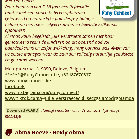
Met Een Paard.
Door kinderen van 7-18 jaar een liefdevolle
relatie met een paard te leren opbouwen -
gebaseerd op natuurlijke paardenpsychologie -
helpen wij hen meer zelfvertrouwen en bewuste zelfkennis
opbouwen.
Al sinds 2006 begeleidt Julie Verstraete samen met haar
gemotiveerd team de kinderen op dit boeiend pad vol
paardenkennis en zelfontwikkeling. Pony Connect was ��n van
de eerste maneges waar de paarden volledig natuurlijk gehuisvest
en getraind worden.
Moutputstraat 6
,
9850
,
Deinze
,
Belgium,
******@PonyConnect.be
,
+32487670337
www.ponyconnect.be
facebook
www.instagram.com/ponyconnect/
www.tiktok.com/@julie_verstraete?_d=seccgsiarcbdrgbiamoa
Handig! Importeer dit in de contactenlijst van je
Download VCARD
mobieltje!
Abma Hoeve - Heidy Abma