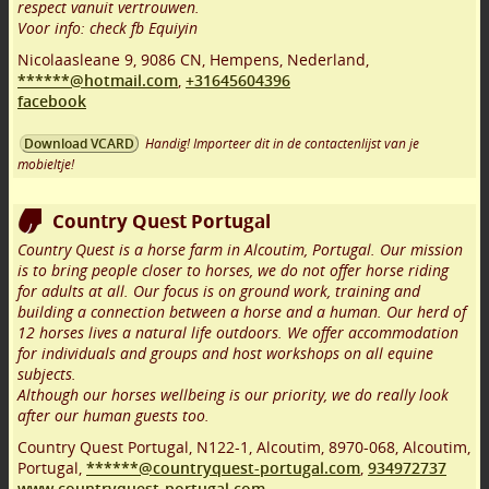
respect vanuit vertrouwen.
Voor info: check fb Equiyin
Nicolaasleane 9
,
9086 CN
,
Hempens
,
Nederland,
******@hotmail.com
,
+31645604396
facebook
Handig! Importeer dit in de contactenlijst van je
Download VCARD
mobieltje!
Country Quest Portugal
Country Quest is a horse farm in Alcoutim, Portugal. Our mission
is to bring people closer to horses, we do not offer horse riding
for adults at all. Our focus is on ground work, training and
building a connection between a horse and a human. Our herd of
12 horses lives a natural life outdoors. We offer accommodation
for individuals and groups and host workshops on all equine
subjects.
Although our horses wellbeing is our priority, we do really look
after our human guests too.
Country Quest Portugal, N122-1, Alcoutim
,
8970-068
,
Alcoutim
,
Portugal,
******@countryquest-portugal.com
,
934972737
www.countryquest-portugal.com