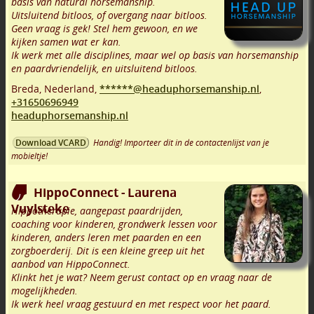
basis van natural horsemanship.
Uitsluitend bitloos, of overgang naar bitloos.
Geen vraag is gek! Stel hem gewoon, en we
kijken samen wat er kan.
Ik werk met alle disciplines, maar wel op basis van horsemanship
en paardvriendelijk, en uitsluitend bitloos.
Breda
,
Nederland,
******@headuphorsemanship.nl
,
+31650696949
headuphorsemanship.nl
Handig! Importeer dit in de contactenlijst van je
Download VCARD
mobieltje!
HippoConnect - Laurena
Vuylsteke
Hippotherapie, aangepast paardrijden,
coaching voor kinderen, grondwerk lessen voor
kinderen, anders leren met paarden en een
zorgboerderij. Dit is een kleine greep uit het
aanbod van HippoConnect.
Klinkt het je wat? Neem gerust contact op en vraag naar de
mogelijkheden.
Ik werk heel vraag gestuurd en met respect voor het paard.