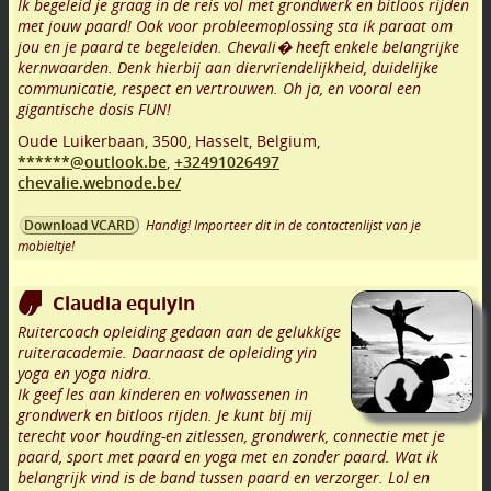
Ik begeleid je graag in de reis vol met grondwerk en bitloos rijden
met jouw paard! Ook voor probleemoplossing sta ik paraat om
jou en je paard te begeleiden. Chevali� heeft enkele belangrijke
kernwaarden. Denk hierbij aan diervriendelijkheid, duidelijke
communicatie, respect en vertrouwen. Oh ja, en vooral een
gigantische dosis FUN!
Oude Luikerbaan
,
3500
,
Hasselt
,
Belgium,
******@outlook.be
,
+32491026497
chevalie.webnode.be/
Handig! Importeer dit in de contactenlijst van je
Download VCARD
mobieltje!
Claudia equiyin
Ruitercoach opleiding gedaan aan de gelukkige
ruiteracademie. Daarnaast de opleiding yin
yoga en yoga nidra.
Ik geef les aan kinderen en volwassenen in
grondwerk en bitloos rijden. Je kunt bij mij
terecht voor houding-en zitlessen, grondwerk, connectie met je
paard, sport met paard en yoga met en zonder paard. Wat ik
belangrijk vind is de band tussen paard en verzorger. Lol en