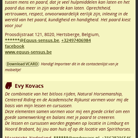
tussen mens en paard, dat je veel hulpmiddelen kan laten en het
paard dus meer in zijn waarde kan laten. Oprechtheid,
vertrouwen, respect, onvoorwaardelijk eerlijk zijn, inleving in de
wereld van het paard, kundigheid en handigheid. Het paard kiest
voor jou!
Proosdijstraat 121
,
8020
,
Hertsberge
,
Belgium,
******@Equus-sensus.be
,
+32497406984
facebook
www.equus-sensus.be
Handig! Importeer dit in de contactenlijst van je
Download VCARD
mobieltje!
Evy Kovacs
De combinatie van het bitloos rijden, Natural Horsemanship,
Centered Riding en de Academische Rijkunst vormen voor mij de
basis van mijn lessen en cursussen.
Deze elementen samen vormen voor mij een goede cirkel om een
goede samenwerking en balans met je paard te creeeren.
De lessen en cursussen worden gegeven op locatie in Limburg en
Noord Brabant, bij jou aan huis of op de locatie van Spirithorses.
Maastricht
,
Nederland,
******@evykovacs.nl
,
+31628216546