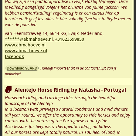
Hoi wij zijn een paddockparadise in Ewijk vlakbij Nijmegen. Deze
is volledig aangelegd volgens het principe van Jaime Jackson. We
hebben pension"stalling" regelmatig is er een cursus hier op
locatie en ik geef les. Alles is hier volledig ijzerloos in liefde met en
voor de paarden.
van Heemstraweg 14
,
6644 KG
,
Ewijk
,
Nederland,
******@abmahoeve.nl
,
+31623599850
www.abmahoeve.nl
www.abma-hoeve.nl
facebook
Handig! Importeer dit in de contactenlijst van je
Download VCARD
mobieltje!
Alentejo Horse Riding by Natasha - Portugal
Horseback riding and carriage rides through the beautiful
landscape of the Alentejo.
In a location with privileged natural conditions and mild climate
(all year round), we offer the opportunity to ride horses and enjoy
contact with the nature of the Portuguese countryside.
Also lessons for beginners, therapeutic riding, all bitless.
All our horses are kept totally natural, in 100 hec. of land, in