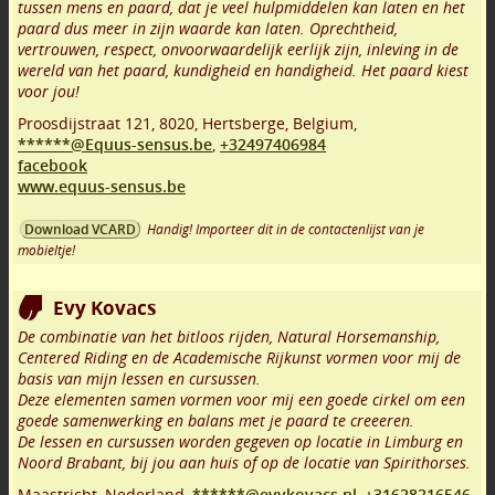
tussen mens en paard, dat je veel hulpmiddelen kan laten en het
paard dus meer in zijn waarde kan laten. Oprechtheid,
vertrouwen, respect, onvoorwaardelijk eerlijk zijn, inleving in de
wereld van het paard, kundigheid en handigheid. Het paard kiest
voor jou!
Proosdijstraat 121
,
8020
,
Hertsberge
,
Belgium,
******@Equus-sensus.be
,
+32497406984
facebook
www.equus-sensus.be
Handig! Importeer dit in de contactenlijst van je
Download VCARD
mobieltje!
Evy Kovacs
De combinatie van het bitloos rijden, Natural Horsemanship,
Centered Riding en de Academische Rijkunst vormen voor mij de
basis van mijn lessen en cursussen.
Deze elementen samen vormen voor mij een goede cirkel om een
goede samenwerking en balans met je paard te creeeren.
De lessen en cursussen worden gegeven op locatie in Limburg en
Noord Brabant, bij jou aan huis of op de locatie van Spirithorses.
Maastricht
,
Nederland,
******@evykovacs.nl
,
+31628216546