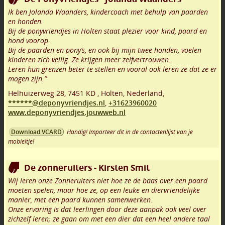
Ik ben Jolanda Waanders, kindercoach met behulp van paarden
en honden.
Bij de ponyvriendjes in Holten staat plezier voor kind, paard en
hond voorop.
Bij de paarden en pony’s, en ook bij mijn twee honden, voelen
kinderen zich veilig. Ze krijgen meer zelfvertrouwen.
Leren hun grenzen beter te stellen en vooral ook leren ze dat ze er
mogen zijn.”
Helhuizerweg 28
,
7451 KD
,
Holten
,
Nederland,
******@deponyvriendjes.nl
,
+31623960020
www.deponyvriendjes.jouwweb.nl
Handig! Importeer dit in de contactenlijst van je
Download VCARD
mobieltje!
De zonneruiters - Kirsten Smit
Wij leren onze Zonneruiters niet hoe ze de baas over een paard
moeten spelen, maar hoe ze, op een leuke en diervriendelijke
manier, met een paard kunnen samenwerken.
Onze ervaring is dat leerlingen door deze aanpak ook veel over
zichzelf leren; ze gaan om met een dier dat een heel andere taal