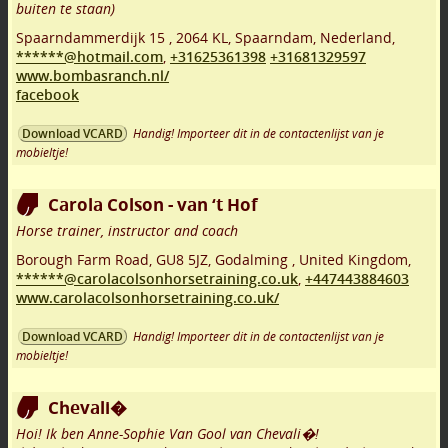
buiten te staan)
Spaarndammerdijk 15
,
2064 KL
,
Spaarndam
,
Nederland,
******@hotmail.com
,
+31625361398
+31681329597
www.bombasranch.nl/
facebook
Handig! Importeer dit in de contactenlijst van je
Download VCARD
mobieltje!
Carola Colson - van ‘t Hof
Horse trainer, instructor and coach
Borough Farm Road
,
GU8 5JZ
,
Godalming
,
United Kingdom,
******@carolacolsonhorsetraining.co.uk
,
+447443884603
www.carolacolsonhorsetraining.co.uk/
Handig! Importeer dit in de contactenlijst van je
Download VCARD
mobieltje!
Chevali�
Hoi! Ik ben Anne-Sophie Van Gool van Chevali�!