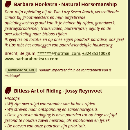
Barbara Hoekstra - Natural Horsemanship
Door mijn opleiding bij de Two Lazy Seven Ranch, verschillende
clinics bij grootmeesters en mijn uitgebreide
opleidingsachtergrond kan ik je helpen bij rijden, grondwerk,
gedragsproblemen, trailerladen, buitenrijden, agility en de
overschakeling naar bitloos rijden.
Ik geef les op locatie en op onze eigen paddock paradise, ook geef
ik tips mbt het aanleggen van paardvriendelijke huisvesting.
Brecht
,
Belgium,
******@hotmail.com
,
+32485310088
www.barbarahoekstra.com
Handig! Importeer dit in de contactenlijst van je
Download VCARD
mobieltje!
Bitless Art of Riding - Jossy Reynvoet
Filosofie
• Wij zijn overtuigd voorstander van bitloos rijden.
• Wij streven naar ontspanning en samenhorigheid.
• Onze grootste uitdaging is onze paarden tot op hoge leeftijd
gezond te houden zowel mentaal, als emotioneel en fysiek.
• De hoeven van onze paarden zijn prioritair.