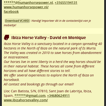
******@humanhorsepower.nl
,
+31655194131
www.humanhorsepower.nl/
facebook
Handig! Importeer dit in de contactenlijst van je
Download VCARD
mobieltje!
Ibiza Horse Valley - David en Monique
Ibiza Horse Valley is a sanctuary located in a canyon spreading 40
hectares in the North of Ibiza on the natural park of Es Murta.
The Valley was created in 2010 to save horses from abandonment
or mistreatment.
Our horses live in semi liberty in a herd the way horses should be
in their natural habitat. These horses all come from different
horizons and all have different stories to tell.
We offer several experiences to explore the North of Ibiza on
horseback.
All contact and bookings go through our email!
Lloc Can Batista, S/N
,
07810
,
Sant Joan de Labritja, Ibiza
,
Spain,
******@gmail.com
,
+34680624911
www.ibizahorsevalley.com/