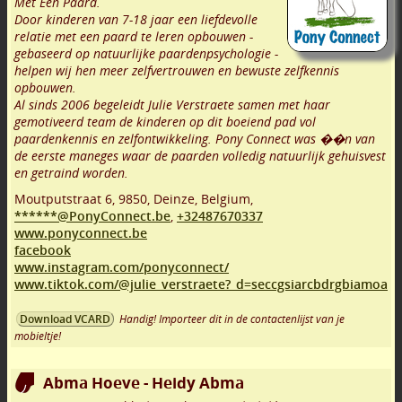
Met Een Paard.
Door kinderen van 7-18 jaar een liefdevolle
relatie met een paard te leren opbouwen -
gebaseerd op natuurlijke paardenpsychologie -
helpen wij hen meer zelfvertrouwen en bewuste zelfkennis
opbouwen.
Al sinds 2006 begeleidt Julie Verstraete samen met haar
gemotiveerd team de kinderen op dit boeiend pad vol
paardenkennis en zelfontwikkeling. Pony Connect was ��n van
de eerste maneges waar de paarden volledig natuurlijk gehuisvest
en getraind worden.
Moutputstraat 6
,
9850
,
Deinze
,
Belgium,
******@PonyConnect.be
,
+32487670337
www.ponyconnect.be
facebook
www.instagram.com/ponyconnect/
www.tiktok.com/@julie_verstraete?_d=seccgsiarcbdrgbiamoa
Handig! Importeer dit in de contactenlijst van je
Download VCARD
mobieltje!
Abma Hoeve - Heidy Abma