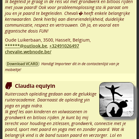
Ik begeleid je graag in de reis vol met grondwerk en bitloos rijden
met jouw paard! Ook voor probleemoplossing sta ik paraat om
jou en je paard te begeleiden. Chevali� heeft enkele belangrijke
kernwaarden. Denk hierbij aan diervriendelijkheid, duidelijke
communicatie, respect en vertrouwen. Oh ja, en vooral een
gigantische dosis FUN!
Oude Luikerbaan
,
3500
,
Hasselt
,
Belgium,
******@outlook.be
,
+32491026497
chevalie.webnode.be/
Handig! Importeer dit in de contactenlijst van je
Download VCARD
mobieltje!
Claudia equiyin
Ruitercoach opleiding gedaan aan de gelukkige
ruiteracademie. Daarnaast de opleiding yin
yoga en yoga nidra.
Ik geef les aan kinderen en volwassenen in
grondwerk en bitloos rijden. Je kunt bij mij
terecht voor houding-en zitlessen, grondwerk, connectie met je
paard, sport met paard en yoga met en zonder paard. Wat ik
belangrijk vind is de band tussen paard en verzorger. Lol en