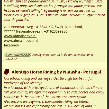
Hoi wij zijn een paddockparadise in Ewijk vlakbij Nijmegen. Deze
is volledig aangelegd volgens het principe van Jaime Jackson. We
hebben pension"stalling" regelmatig is er een cursus hier op
locatie en ik geef les. Alles is hier volledig ijzerloos in liefde met en
voor de paarden.
van Heemstraweg 14
,
6644 KG
,
Ewijk
,
Nederland,
******@abmahoeve.nl
,
+31623599850
www.abmahoeve.nl
www.abma-hoeve.nl
facebook
Handig! Importeer dit in de contactenlijst van je
Download VCARD
mobieltje!
Alentejo Horse Riding by Natasha - Portugal
Horseback riding and carriage rides through the beautiful
landscape of the Alentejo.
In a location with privileged natural conditions and mild climate
(all year round), we offer the opportunity to ride horses and enjoy
contact with the nature of the Portuguese countryside.
Also lessons for beginners, therapeutic riding, all bitless.
All our horses are kept totally natural, in 100 hec. of land, in