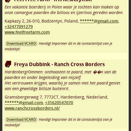
Een vakantie boerderij in Polen waar je tochten kan maken op
onze camargue paarden die bitloos en ijzerloos gereden worden.
Kapkazy 2
,
26-010
,
Bodzentyn
,
Poland,
******@gmail.com
,
+32477091279
www.feelfreefarm.com
Handig! Importeer dit in de contactenlijst van je
Download VCARD
mobieltje!
Freya Dubbink - Ranch Cross Borders
Hardenberg/Ommen: onthaasten te paard, met ��n van de
paarden en onder begeleiding van mijzelf.
Het vertrouwen krijgen, waarbij je samen met het paard geniet
van een geweldige bitloze buitenrit.
Gramsbergerweg 7
,
7772CT
,
Hardenberg
,
Nederland,
******@gmail.com
,
+31620547070
www.ranchcrossborders.nl/
Handig! Importeer dit in de contactenlijst van je
Download VCARD
mobieltje!