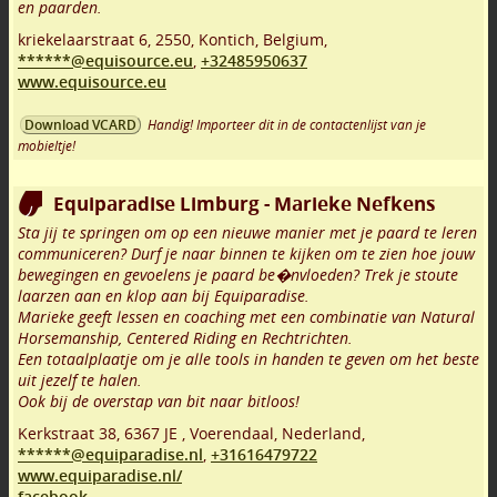
en paarden.
kriekelaarstraat 6
,
2550
,
Kontich
,
Belgium,
******@equisource.eu
,
+32485950637
www.equisource.eu
Handig! Importeer dit in de contactenlijst van je
Download VCARD
mobieltje!
Equiparadise Limburg - Marieke Nefkens
Sta jij te springen om op een nieuwe manier met je paard te leren
communiceren? Durf je naar binnen te kijken om te zien hoe jouw
bewegingen en gevoelens je paard be�nvloeden? Trek je stoute
laarzen aan en klop aan bij Equiparadise.
Marieke geeft lessen en coaching met een combinatie van Natural
Horsemanship, Centered Riding en Rechtrichten.
Een totaalplaatje om je alle tools in handen te geven om het beste
uit jezelf te halen.
Ook bij de overstap van bit naar bitloos!
Kerkstraat 38
,
6367 JE
,
Voerendaal
,
Nederland,
******@equiparadise.nl
,
+31616479722
www.equiparadise.nl/
facebook