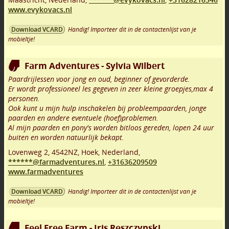
www.evykovacs.nl
Handig! Importeer dit in de contactenlijst van je
Download VCARD
mobieltje!
Farm Adventures - Sylvia Wilbert
Paardrijlessen voor jong en oud, beginner of gevorderde.
Er wordt professioneel les gegeven in zeer kleine groepjes,max 4
personen.
Ook kunt u mijn hulp inschakelen bij probleempaarden, jonge
paarden en andere eventuele (hoef)problemen.
Al mijn paarden en pony's worden bitloos gereden, lopen 24 uur
buiten en worden natuurlijk bekapt.
Lovenweg 2
,
4542NZ
,
Hoek
,
Nederland,
******@farmadventures.nl
,
+31636209509
www.farmadventures
Handig! Importeer dit in de contactenlijst van je
Download VCARD
mobieltje!
Feel Free Farm - Iris Reszczynski