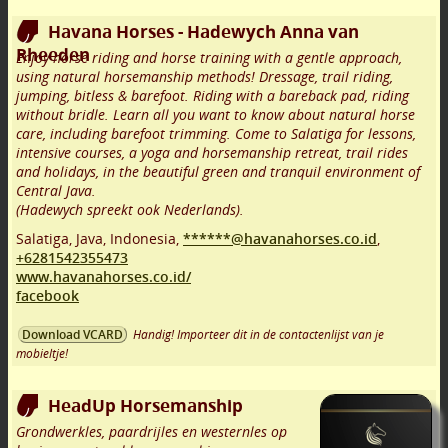
Havana Horses - Hadewych Anna van
Rheeden
Enjoy horse riding and horse training with a gentle approach,
using natural horsemanship methods! Dressage, trail riding,
jumping, bitless & barefoot. Riding with a bareback pad, riding
without bridle. Learn all you want to know about natural horse
care, including barefoot trimming. Come to Salatiga for lessons,
intensive courses, a yoga and horsemanship retreat, trail rides
and holidays, in the beautiful green and tranquil environment of
Central Java.
(Hadewych spreekt ook Nederlands).
Salatiga, Java
,
Indonesia,
******@havanahorses.co.id
,
+6281542355473
www.havanahorses.co.id/
facebook
Handig! Importeer dit in de contactenlijst van je
Download VCARD
mobieltje!
HeadUp Horsemanship
Grondwerkles, paardrijles en westernles op