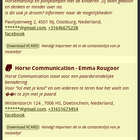
Horsemanship en ponykampen met de kinderen. Zij doen gewoon
en denken er minder over na.
Is dit ook je droom? Informeer naar de mogelijkheden!
Paviljoenweg 2
,
4501 NJ
,
Oostburg
,
Nederland,
******@gmail.com
,
+31646675228
facebook
Handig! Importeer dit in de contactenlijst van je
Download VCARD
mobieltje!
Horse Communication - Emma Rougoor
Horse Communication staat voor een paardvriendelijke
benadering.
Voor "lol met je knol" en om iedereen te leren hoe het voelt om
��n te zijn met je paard.
Wildenborch 124
,
7006 HS
,
Doetinchem
,
Nederland,
******@gmail.com
,
+31651673454
facebook
Handig! Importeer dit in de contactenlijst van je
Download VCARD
mobieltje!