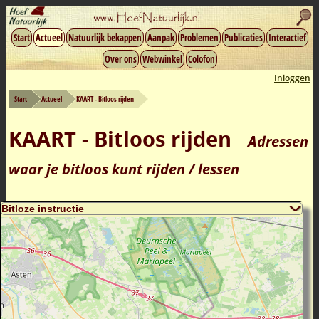
Start
Actueel
Natuurlijk bekappen
Aanpak
Problemen
Publicaties
Interactief
Over ons
Webwinkel
Colofon
Inloggen
Start
Actueel
KAART - Bitloos rijden
KAART - Bitloos rijden
Adressen
waar je bitloos kunt rijden / lessen