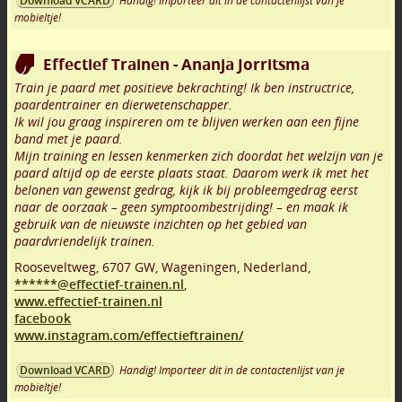
Handig! Importeer dit in de contactenlijst van je
Download VCARD
mobieltje!
Effectief Trainen - Ananja Jorritsma
Train je paard met positieve bekrachting! Ik ben instructrice,
paardentrainer en dierwetenschapper.
Ik wil jou graag inspireren om te blijven werken aan een fijne
band met je paard.
Mijn training en lessen kenmerken zich doordat het welzijn van je
paard altijd op de eerste plaats staat. Daarom werk ik met het
belonen van gewenst gedrag, kijk ik bij probleemgedrag eerst
naar de oorzaak – geen symptoombestrijding! – en maak ik
gebruik van de nieuwste inzichten op het gebied van
paardvriendelijk trainen.
Rooseveltweg
,
6707 GW
,
Wageningen
,
Nederland,
******@effectief-trainen.nl
,
www.effectief-trainen.nl
facebook
www.instagram.com/effectieftrainen/
Handig! Importeer dit in de contactenlijst van je
Download VCARD
mobieltje!