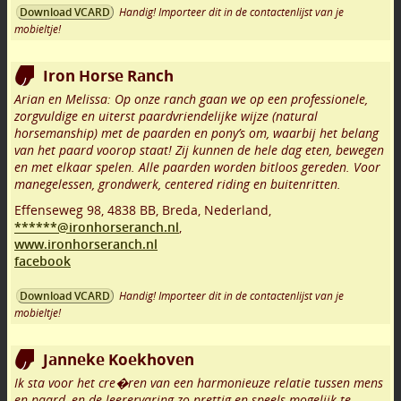
Handig! Importeer dit in de contactenlijst van je
Download VCARD
mobieltje!
Iron Horse Ranch
Arian en Melissa: Op onze ranch gaan we op een professionele,
zorgvuldige en uiterst paardvriendelijke wijze (natural
horsemanship) met de paarden en pony’s om, waarbij het belang
van het paard voorop staat! Zij kunnen de hele dag eten, bewegen
en met elkaar spelen. Alle paarden worden bitloos gereden. Voor
manegelessen, grondwerk, centered riding en buitenritten.
Effenseweg 98
,
4838 BB
,
Breda
,
Nederland,
******@ironhorseranch.nl
,
www.ironhorseranch.nl
facebook
Handig! Importeer dit in de contactenlijst van je
Download VCARD
mobieltje!
Janneke Koekhoven
Ik sta voor het cre�ren van een harmonieuze relatie tussen mens
en paard, en de leerervaring zo prettig en speels mogelijk te