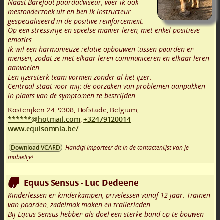
Naast Barefoot paardadviseur, voer ik ook
mestonderzoek uit en ben ik instructeur
gespecialiseerd in de positive reinforcement.
Op een stressvrije en speelse manier leren, met enkel positieve
emoties.
Ik wil een harmonieuze relatie opbouwen tussen paarden en
mensen, zodat ze met elkaar leren communiceren en elkaar leren
aanvoelen.
Een ijzersterk team vormen zonder al het ijzer.
Centraal staat voor mij: de oorzaken van problemen aanpakken
in plaats van de symptomen te bestrijden.
Kosterijken 24
,
9308
,
Hofstade
,
Belgium,
******@hotmail.com
,
+32479120014
www.equisomnia.be/
Handig! Importeer dit in de contactenlijst van je
Download VCARD
mobieltje!
Equus Sensus - Luc Dedeene
Kinderlessen en kinderkampen, privelessen vanaf 12 jaar. Trainen
van paarden, zadelmak maken en trailerladen.
Bij Equus-Sensus hebben als doel een sterke band op te bouwen