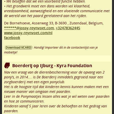
• We beseffen dat we een voorbeeld functie hebben.
• Het grondwerk moet een dans worden vol klaarheid,
vreedzaamheid, aanwezigheid en een vloeiende communicatie met
de wereld van het paard gerelateerd aan het rijden.
De Bornehoeve, Asserweg 33
,
B-3690
,
Zutendaal
,
Belgium,
******@jossy-reynvoet.com
,
+32478362445
www.jossy-reynvoet.com/nl
facebook
Handig! Importeer dit in de contactenlijst van je
Download VCARD
mobieltje!
Boerderij op IJburg - Kyra Foundation
Nav een vraag van de dierenbescherming voor de opvang van 2
pony's, in 2014.... is De Boerderij inmiddels gegroeid naar een
zorgboerderij met een eigen ponyclub.
Het is de hoogste tijd dat kinderen kennis kunnen maken met een
nieuwe manier van omgaan met paarden.
Leer in de Ponymaatjes lessen alles wat je wil weten over paarden
en hoe ze communiceren.
Kinderen vanaf 5 jaar leren over de behoeften en het gedrag van
paarden.