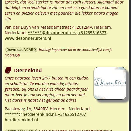
spreekt, dat veel sterker is, maar dat toch luistert. Allemaal door
duidelijk en vriendelijk te zijn en met een goed plan te komen!
Leren en plezier beleven met paarden die lekker paard mogen
zijn.
van der Duyn van Maasdamstraat 4
,
2012MV
,
Haarlem
,
Nederland,
******@dezonneruiters
,
+31235316377
www.dezonneruiters.nl
Handig! Importeer dit in de contactenlijst van je
Download VCARD
mobieltje!
Dierenkind
Onze paarden leven 24/7 buiten in een kudde
en schuilstal. Ze worden volledig bitloos
gereden. Bij ons is het niet alleen paardrijden
maar leer je ook verzorging en paardentaal.
Het adres is naast het genoemde adres
Paasloweg 1A
,
3849RV
,
Hierden
,
Nederland,
******@hetdierenkind.nl
,
+31625512707
hetdierenkind.nl