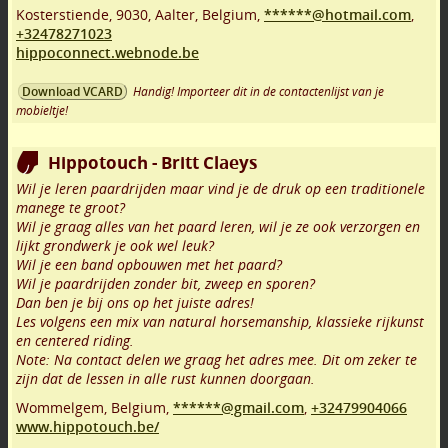
Kosterstiende
,
9030
,
Aalter
,
Belgium,
******@hotmail.com
,
+32478271023
hippoconnect.webnode.be
Handig! Importeer dit in de contactenlijst van je
Download VCARD
mobieltje!
Hippotouch - Britt Claeys
Wil je leren paardrijden maar vind je de druk op een traditionele
manege te groot?
Wil je graag alles van het paard leren, wil je ze ook verzorgen en
lijkt grondwerk je ook wel leuk?
Wil je een band opbouwen met het paard?
Wil je paardrijden zonder bit, zweep en sporen?
Dan ben je bij ons op het juiste adres!
Les volgens een mix van natural horsemanship, klassieke rijkunst
en centered riding.
Note: Na contact delen we graag het adres mee. Dit om zeker te
zijn dat de lessen in alle rust kunnen doorgaan.
Wommelgem
,
Belgium,
******@gmail.com
,
+32479904066
www.hippotouch.be/