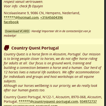
respect vanuit vertrouwen.
Voor info: check fb Equiyin
Nicolaasleane 9
,
9086 CN
,
Hempens
,
Nederland,
******@hotmail.com
,
+31645604396
facebook
Handig! Importeer dit in de contactenlijst van je
Download VCARD
mobieltje!
Country Quest Portugal
Country Quest is a horse farm in Alcoutim, Portugal. Our mission
is to bring people closer to horses, we do not offer horse riding
for adults at all. Our focus is on ground work, training and
building a connection between a horse and a human. Our herd of
12 horses lives a natural life outdoors. We offer accommodation
for individuals and groups and host workshops on all equine
subjects.
Although our horses wellbeing is our priority, we do really look
after our human guests too.
Country Quest Portugal, N122-1, Alcoutim
,
8970-068
,
Alcoutim
,
Portugal,
******@countryquest-portugal.com
,
934972737
www.countryquest-portugal.com