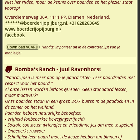
Niet het rijden, maar de kennis over paarden en het plezier staat
voorop!
Overdiemerweg 36A
,
1111 PP
,
Diemen
,
Nederland,
******@boerderijopijburg.nl
,
+31628263645
www.boerderijopijburg.nl/
facebook
Handig! Importeer dit in de contactenlijst van je
Download VCARD
mobieltje!
Bomba's Ranch - Juul Ravenhorst
"Paardrijden is meer dan op je paard zitten. Leer paardrijden met
respect voor het paard."
Al onze lessen worden bitloos gereden. Geen standaard lessen,
maar maatwerk!
Onze paarden staan in een groep 24/7 buiten in de paddock en in
de zomer op het weiland.
Paarden hebben natuurlijke behoeftes:
- Vrijheid (onbeperkte bewegingsvrijheid)
- Sociale contacten (vriendjes en vriendinnetjes om mee te spelen)
- Onbeperkt ruwvoer
- Schuilplek (een paard moet de keuze hebben om binnen of