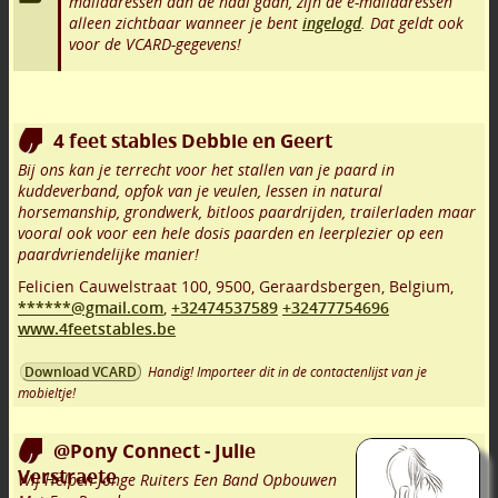
mailadressen aan de haal gaan, zijn de e-mailadressen
alleen zichtbaar wanneer je bent
ingelogd
. Dat geldt ook
voor de VCARD-gegevens!
4 feet stables Debbie en Geert
Bij ons kan je terrecht voor het stallen van je paard in
kuddeverband, opfok van je veulen, lessen in natural
horsemanship, grondwerk, bitloos paardrijden, trailerladen maar
vooral ook voor een hele dosis paarden en leerplezier op een
paardvriendelijke manier!
Felicien Cauwelstraat 100
,
9500
,
Geraardsbergen
,
Belgium,
******@gmail.com
,
+32474537589
+32477754696
www.4feetstables.be
Handig! Importeer dit in de contactenlijst van je
Download VCARD
mobieltje!
@Pony Connect - Julie
Verstraete
Wij Helpen Jonge Ruiters Een Band Opbouwen