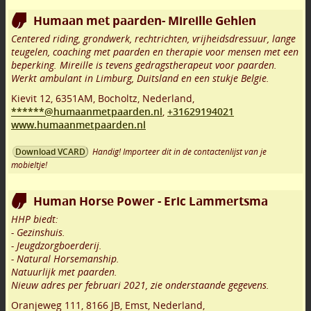
Humaan met paarden- Mireille Gehlen
Centered riding, grondwerk, rechtrichten, vrijheidsdressuur, lange
teugelen, coaching met paarden en therapie voor mensen met een
beperking. Mireille is tevens gedragstherapeut voor paarden.
Werkt ambulant in Limburg, Duitsland en een stukje Belgie.
Kievit 12
,
6351AM
,
Bocholtz
,
Nederland,
******@humaanmetpaarden.nl
,
+31629194021
www.humaanmetpaarden.nl
Handig! Importeer dit in de contactenlijst van je
Download VCARD
mobieltje!
Human Horse Power - Eric Lammertsma
HHP biedt:
- Gezinshuis.
- Jeugdzorgboerderij.
- Natural Horsemanship.
Natuurlijk met paarden.
Nieuw adres per februari 2021, zie onderstaande gegevens.
Oranjeweg 111
,
8166 JB
,
Emst
,
Nederland,