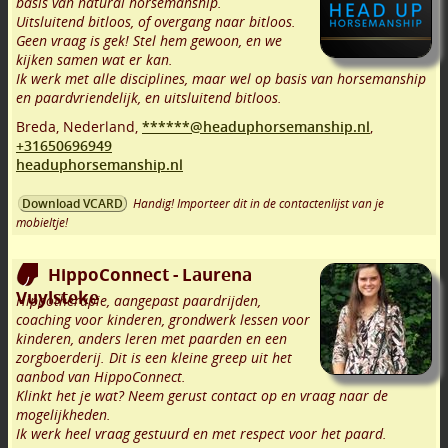
basis van natural horsemanship.
Uitsluitend bitloos, of overgang naar bitloos.
Geen vraag is gek! Stel hem gewoon, en we
kijken samen wat er kan.
Ik werk met alle disciplines, maar wel op basis van horsemanship
en paardvriendelijk, en uitsluitend bitloos.
Breda
,
Nederland,
******@headuphorsemanship.nl
,
+31650696949
headuphorsemanship.nl
Handig! Importeer dit in de contactenlijst van je
Download VCARD
mobieltje!
HippoConnect - Laurena
Vuylsteke
Hippotherapie, aangepast paardrijden,
coaching voor kinderen, grondwerk lessen voor
kinderen, anders leren met paarden en een
zorgboerderij. Dit is een kleine greep uit het
aanbod van HippoConnect.
Klinkt het je wat? Neem gerust contact op en vraag naar de
mogelijkheden.
Ik werk heel vraag gestuurd en met respect voor het paard.