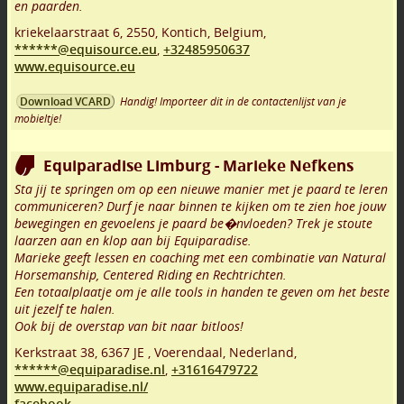
en paarden.
kriekelaarstraat 6
,
2550
,
Kontich
,
Belgium,
******@equisource.eu
,
+32485950637
www.equisource.eu
Handig! Importeer dit in de contactenlijst van je
Download VCARD
mobieltje!
Equiparadise Limburg - Marieke Nefkens
Sta jij te springen om op een nieuwe manier met je paard te leren
communiceren? Durf je naar binnen te kijken om te zien hoe jouw
bewegingen en gevoelens je paard be�nvloeden? Trek je stoute
laarzen aan en klop aan bij Equiparadise.
Marieke geeft lessen en coaching met een combinatie van Natural
Horsemanship, Centered Riding en Rechtrichten.
Een totaalplaatje om je alle tools in handen te geven om het beste
uit jezelf te halen.
Ook bij de overstap van bit naar bitloos!
Kerkstraat 38
,
6367 JE
,
Voerendaal
,
Nederland,
******@equiparadise.nl
,
+31616479722
www.equiparadise.nl/
facebook