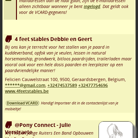
mailadressen aan de haal gaan, zijn de e-mailadressen
alleen zichtbaar wanneer je bent
ingelogd
. Dat geldt ook
voor de VCARD-gegevens!
4 feet stables Debbie en Geert
Bij ons kan je terrecht voor het stallen van je paard in
kuddeverband, opfok van je veulen, lessen in natural
horsemanship, grondwerk, bitloos paardrijden, trailerladen maar
vooral ook voor een hele dosis paarden en leerplezier op een
paardvriendelijke manier!
Felicien Cauwelstraat 100
,
9500
,
Geraardsbergen
,
Belgium,
******@gmail.com
,
+32474537589
+32477754696
www.4feetstables.be
Handig! Importeer dit in de contactenlijst van je
Download VCARD
mobieltje!
@Pony Connect - Julie
Verstraete
Wij Helpen Jonge Ruiters Een Band Opbouwen