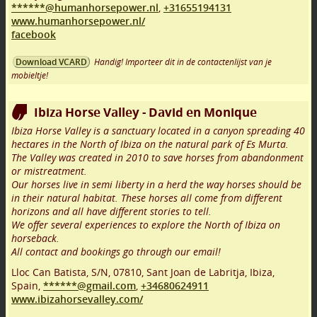
******@humanhorsepower.nl
,
+31655194131
www.humanhorsepower.nl/
facebook
Handig! Importeer dit in de contactenlijst van je
Download VCARD
mobieltje!
Ibiza Horse Valley - David en Monique
Ibiza Horse Valley is a sanctuary located in a canyon spreading 40
hectares in the North of Ibiza on the natural park of Es Murta.
The Valley was created in 2010 to save horses from abandonment
or mistreatment.
Our horses live in semi liberty in a herd the way horses should be
in their natural habitat. These horses all come from different
horizons and all have different stories to tell.
We offer several experiences to explore the North of Ibiza on
horseback.
All contact and bookings go through our email!
Lloc Can Batista, S/N
,
07810
,
Sant Joan de Labritja, Ibiza
,
Spain,
******@gmail.com
,
+34680624911
www.ibizahorsevalley.com/