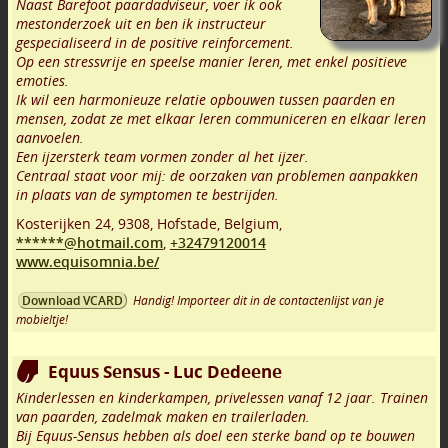
Naast Barefoot paardadviseur, voer ik ook
mestonderzoek uit en ben ik instructeur
gespecialiseerd in de positive reinforcement.
Op een stressvrije en speelse manier leren, met enkel positieve
emoties.
Ik wil een harmonieuze relatie opbouwen tussen paarden en
mensen, zodat ze met elkaar leren communiceren en elkaar leren
aanvoelen.
Een ijzersterk team vormen zonder al het ijzer.
Centraal staat voor mij: de oorzaken van problemen aanpakken
in plaats van de symptomen te bestrijden.
Kosterijken 24
,
9308
,
Hofstade
,
Belgium,
******@hotmail.com
,
+32479120014
www.equisomnia.be/
Handig! Importeer dit in de contactenlijst van je
Download VCARD
mobieltje!
Equus Sensus - Luc Dedeene
Kinderlessen en kinderkampen, privelessen vanaf 12 jaar. Trainen
van paarden, zadelmak maken en trailerladen.
Bij Equus-Sensus hebben als doel een sterke band op te bouwen