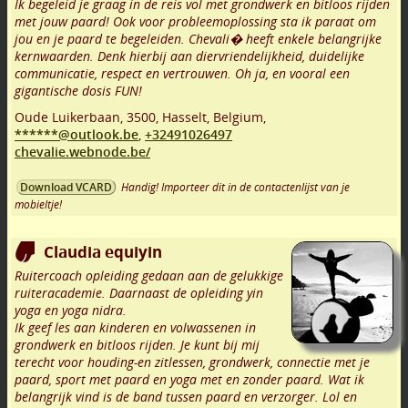
Ik begeleid je graag in de reis vol met grondwerk en bitloos rijden
met jouw paard! Ook voor probleemoplossing sta ik paraat om
jou en je paard te begeleiden. Chevali� heeft enkele belangrijke
kernwaarden. Denk hierbij aan diervriendelijkheid, duidelijke
communicatie, respect en vertrouwen. Oh ja, en vooral een
gigantische dosis FUN!
Oude Luikerbaan
,
3500
,
Hasselt
,
Belgium,
******@outlook.be
,
+32491026497
chevalie.webnode.be/
Handig! Importeer dit in de contactenlijst van je
Download VCARD
mobieltje!
Claudia equiyin
Ruitercoach opleiding gedaan aan de gelukkige
ruiteracademie. Daarnaast de opleiding yin
yoga en yoga nidra.
Ik geef les aan kinderen en volwassenen in
grondwerk en bitloos rijden. Je kunt bij mij
terecht voor houding-en zitlessen, grondwerk, connectie met je
paard, sport met paard en yoga met en zonder paard. Wat ik
belangrijk vind is de band tussen paard en verzorger. Lol en