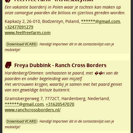
Een vakantie boerderij in Polen waar je tochten kan maken op
onze camargue paarden die bitloos en ijzerloos gereden worden.
Kapkazy 2
,
26-010
,
Bodzentyn
,
Poland,
******@gmail.com
,
+32477091279
www.feelfreefarm.com
Handig! Importeer dit in de contactenlijst van je
Download VCARD
mobieltje!
Freya Dubbink - Ranch Cross Borders
Hardenberg/Ommen: onthaasten te paard, met ��n van de
paarden en onder begeleiding van mijzelf.
Het vertrouwen krijgen, waarbij je samen met het paard geniet
van een geweldige bitloze buitenrit.
Gramsbergerweg 7
,
7772CT
,
Hardenberg
,
Nederland,
******@gmail.com
,
+31620547070
www.ranchcrossborders.nl/
Handig! Importeer dit in de contactenlijst van je
Download VCARD
mobieltje!