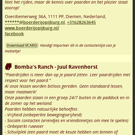
Niet het rijden, maar de kennis over paarden en het plezier staat
voorop!
Overdiemerweg 36A
,
1111 PP
,
Diemen
,
Nederland,
******@boerderijopijburg.nl
,
+31628263645
www.boerderijopijburg.nl/
facebook
Handig! Importeer dit in de contactenlijst van je
Download VCARD
mobieltje!
Bomba's Ranch - Juul Ravenhorst
"Paardrijden is meer dan op je paard zitten. Leer paardrijden met
respect voor het paard."
Al onze lessen worden bitloos gereden. Geen standaard lessen,
maar maatwerk!
Onze paarden staan in een groep 24/7 buiten in de paddock en in
de zomer op het weiland.
Paarden hebben natuurlijke behoeftes:
- Vrijheid (onbeperkte bewegingsvrijheid)
- Sociale contacten (vriendjes en vriendinnetjes om mee te spelen)
- Onbeperkt ruwvoer
- Schuilplek (een paard moet de keuze hebben om binnen of