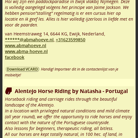
Hoi wij zijn een paddockparadise in Ewijk vlakbij Nijmegen. Deze
is volledig aangelegd volgens het principe van Jaime Jackson. We
hebben pension"stalling" regelmatig is er een cursus hier op
locatie en ik geef les. Alles is hier volledig ijzerloos in liefde met en
voor de paarden.
van Heemstraweg 14
,
6644 KG
,
Ewijk
,
Nederland,
******@abmahoeve.nl
,
+31623599850
www.abmahoeve.nl
www.abma-hoeve.nl
facebook
Handig! Importeer dit in de contactenlijst van je
Download VCARD
mobieltje!
Alentejo Horse Riding by Natasha - Portugal
Horseback riding and carriage rides through the beautiful
landscape of the Alentejo.
In a location with privileged natural conditions and mild climate
(all year round), we offer the opportunity to ride horses and enjoy
contact with the nature of the Portuguese countryside.
Also lessons for beginners, therapeutic riding, all bitless.
All our horses are kept totally natural, in 100 hec. of land, in