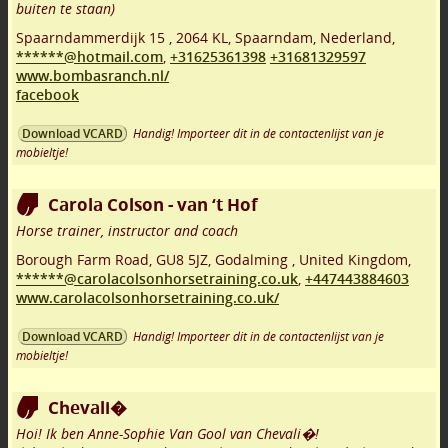
buiten te staan)
Spaarndammerdijk 15
,
2064 KL
,
Spaarndam
,
Nederland,
******@hotmail.com
,
+31625361398
+31681329597
www.bombasranch.nl/
facebook
Handig! Importeer dit in de contactenlijst van je
Download VCARD
mobieltje!
Carola Colson - van ‘t Hof
Horse trainer, instructor and coach
Borough Farm Road
,
GU8 5JZ
,
Godalming
,
United Kingdom,
******@carolacolsonhorsetraining.co.uk
,
+447443884603
www.carolacolsonhorsetraining.co.uk/
Handig! Importeer dit in de contactenlijst van je
Download VCARD
mobieltje!
Chevali�
Hoi! Ik ben Anne-Sophie Van Gool van Chevali�!