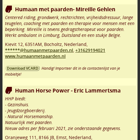
Humaan met paarden- Mireille Gehlen
Centered riding, grondwerk, rechtrichten, vrijheidsdressuur, lange
teugelen, coaching met paarden en therapie voor mensen met een
beperking. Mireille is tevens gedragstherapeut voor paarden.
Werkt ambulant in Limburg, Duitsland en een stukje Belgie.
Kievit 12
,
6351AM
,
Bocholtz
,
Nederland,
******@humaanmetpaarden.nl
,
+31629194021
www.humaanmetpaarden.nl
Handig! Importeer dit in de contactenlijst van je
Download VCARD
mobieltje!
Human Horse Power - Eric Lammertsma
HHP biedt:
- Gezinshuis.
- Jeugdzorgboerderij.
- Natural Horsemanship.
Natuurlijk met paarden.
Nieuw adres per februari 2021, zie onderstaande gegevens.
Oranjeweg 111
,
8166 JB
,
Emst
,
Nederland,