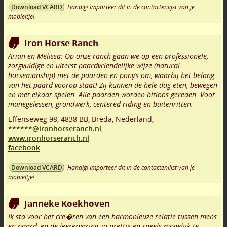
Handig! Importeer dit in de contactenlijst van je
Download VCARD
mobieltje!
Iron Horse Ranch
Arian en Melissa: Op onze ranch gaan we op een professionele,
zorgvuldige en uiterst paardvriendelijke wijze (natural
horsemanship) met de paarden en pony’s om, waarbij het belang
van het paard voorop staat! Zij kunnen de hele dag eten, bewegen
en met elkaar spelen. Alle paarden worden bitloos gereden. Voor
manegelessen, grondwerk, centered riding en buitenritten.
Effenseweg 98
,
4838 BB
,
Breda
,
Nederland,
******@ironhorseranch.nl
,
www.ironhorseranch.nl
facebook
Handig! Importeer dit in de contactenlijst van je
Download VCARD
mobieltje!
Janneke Koekhoven
Ik sta voor het cre�ren van een harmonieuze relatie tussen mens
en paard, en de leerervaring zo prettig en speels mogelijk te