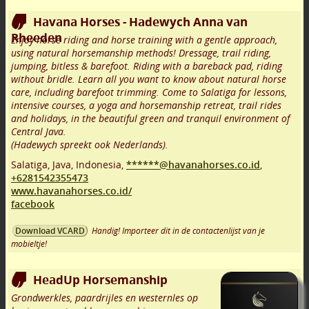
Havana Horses - Hadewych Anna van
Rheeden
Enjoy horse riding and horse training with a gentle approach,
using natural horsemanship methods! Dressage, trail riding,
jumping, bitless & barefoot. Riding with a bareback pad, riding
without bridle. Learn all you want to know about natural horse
care, including barefoot trimming. Come to Salatiga for lessons,
intensive courses, a yoga and horsemanship retreat, trail rides
and holidays, in the beautiful green and tranquil environment of
Central Java.
(Hadewych spreekt ook Nederlands).
Salatiga, Java
,
Indonesia,
******@havanahorses.co.id
,
+6281542355473
www.havanahorses.co.id/
facebook
Handig! Importeer dit in de contactenlijst van je
Download VCARD
mobieltje!
HeadUp Horsemanship
Grondwerkles, paardrijles en westernles op