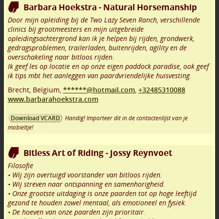
Barbara Hoekstra - Natural Horsemanship
Door mijn opleiding bij de Two Lazy Seven Ranch, verschillende
clinics bij grootmeesters en mijn uitgebreide
opleidingsachtergrond kan ik je helpen bij rijden, grondwerk,
gedragsproblemen, trailerladen, buitenrijden, agility en de
overschakeling naar bitloos rijden.
Ik geef les op locatie en op onze eigen paddock paradise, ook geef
ik tips mbt het aanleggen van paardvriendelijke huisvesting.
Brecht
,
Belgium,
******@hotmail.com
,
+32485310088
www.barbarahoekstra.com
Handig! Importeer dit in de contactenlijst van je
Download VCARD
mobieltje!
Bitless Art of Riding - Jossy Reynvoet
Filosofie
• Wij zijn overtuigd voorstander van bitloos rijden.
• Wij streven naar ontspanning en samenhorigheid.
• Onze grootste uitdaging is onze paarden tot op hoge leeftijd
gezond te houden zowel mentaal, als emotioneel en fysiek.
• De hoeven van onze paarden zijn prioritair.