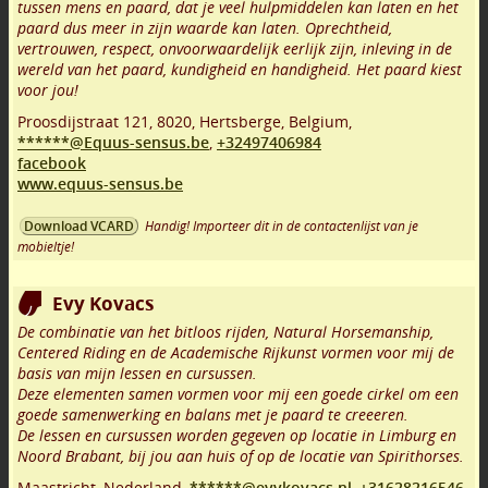
tussen mens en paard, dat je veel hulpmiddelen kan laten en het
paard dus meer in zijn waarde kan laten. Oprechtheid,
vertrouwen, respect, onvoorwaardelijk eerlijk zijn, inleving in de
wereld van het paard, kundigheid en handigheid. Het paard kiest
voor jou!
Proosdijstraat 121
,
8020
,
Hertsberge
,
Belgium,
******@Equus-sensus.be
,
+32497406984
facebook
www.equus-sensus.be
Handig! Importeer dit in de contactenlijst van je
Download VCARD
mobieltje!
Evy Kovacs
De combinatie van het bitloos rijden, Natural Horsemanship,
Centered Riding en de Academische Rijkunst vormen voor mij de
basis van mijn lessen en cursussen.
Deze elementen samen vormen voor mij een goede cirkel om een
goede samenwerking en balans met je paard te creeeren.
De lessen en cursussen worden gegeven op locatie in Limburg en
Noord Brabant, bij jou aan huis of op de locatie van Spirithorses.
Maastricht
,
Nederland,
******@evykovacs.nl
,
+31628216546