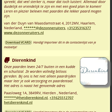
spreekt, dat veel sterker is, maar dat toch luistert. Allemaal door
duidelijk en vriendelijk te zijn en met een goed plan te komen!
Leren en plezier beleven met paarden die lekker paard mogen
zijn.
van der Duyn van Maasdamstraat 4
,
2012MV
,
Haarlem
,
Nederland,
******@dezonneruiters
,
+31235316377
www.dezonneruiters.nl
Handig! Importeer dit in de contactenlijst van je
Download VCARD
mobieltje!
Dierenkind
Onze paarden leven 24/7 buiten in een kudde
en schuilstal. Ze worden volledig bitloos
gereden. Bij ons is het niet alleen paardrijden
maar leer je ook verzorging en paardentaal.
Het adres is naast het genoemde adres
Paasloweg 1A
,
3849RV
,
Hierden
,
Nederland,
******@hetdierenkind.nl
,
+31625512707
hetdierenkind.nl