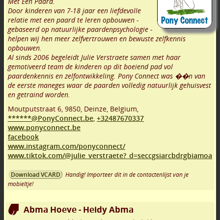
Met Een Paard.
Door kinderen van 7-18 jaar een liefdevolle
relatie met een paard te leren opbouwen -
gebaseerd op natuurlijke paardenpsychologie -
helpen wij hen meer zelfvertrouwen en bewuste zelfkennis
opbouwen.
Al sinds 2006 begeleidt Julie Verstraete samen met haar
gemotiveerd team de kinderen op dit boeiend pad vol
paardenkennis en zelfontwikkeling. Pony Connect was ��n van
de eerste maneges waar de paarden volledig natuurlijk gehuisvest
en getraind worden.
Moutputstraat 6
,
9850
,
Deinze
,
Belgium,
******@PonyConnect.be
,
+32487670337
www.ponyconnect.be
facebook
www.instagram.com/ponyconnect/
www.tiktok.com/@julie_verstraete?_d=seccgsiarcbdrgbiamoa
Handig! Importeer dit in de contactenlijst van je
Download VCARD
mobieltje!
Abma Hoeve - Heidy Abma