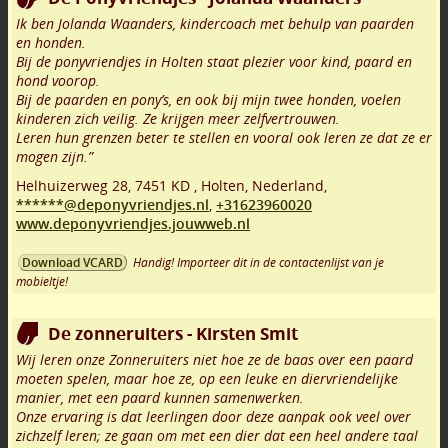
Ik ben Jolanda Waanders, kindercoach met behulp van paarden
en honden.
Bij de ponyvriendjes in Holten staat plezier voor kind, paard en
hond voorop.
Bij de paarden en pony’s, en ook bij mijn twee honden, voelen
kinderen zich veilig. Ze krijgen meer zelfvertrouwen.
Leren hun grenzen beter te stellen en vooral ook leren ze dat ze er
mogen zijn.”
Helhuizerweg 28
,
7451 KD
,
Holten
,
Nederland,
******@deponyvriendjes.nl
,
+31623960020
www.deponyvriendjes.jouwweb.nl
Handig! Importeer dit in de contactenlijst van je
Download VCARD
mobieltje!
De zonneruiters - Kirsten Smit
Wij leren onze Zonneruiters niet hoe ze de baas over een paard
moeten spelen, maar hoe ze, op een leuke en diervriendelijke
manier, met een paard kunnen samenwerken.
Onze ervaring is dat leerlingen door deze aanpak ook veel over
zichzelf leren; ze gaan om met een dier dat een heel andere taal