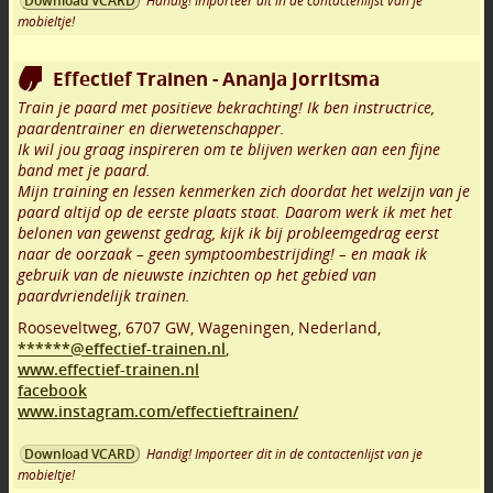
Handig! Importeer dit in de contactenlijst van je
Download VCARD
mobieltje!
Effectief Trainen - Ananja Jorritsma
Train je paard met positieve bekrachting! Ik ben instructrice,
paardentrainer en dierwetenschapper.
Ik wil jou graag inspireren om te blijven werken aan een fijne
band met je paard.
Mijn training en lessen kenmerken zich doordat het welzijn van je
paard altijd op de eerste plaats staat. Daarom werk ik met het
belonen van gewenst gedrag, kijk ik bij probleemgedrag eerst
naar de oorzaak – geen symptoombestrijding! – en maak ik
gebruik van de nieuwste inzichten op het gebied van
paardvriendelijk trainen.
Rooseveltweg
,
6707 GW
,
Wageningen
,
Nederland,
******@effectief-trainen.nl
,
www.effectief-trainen.nl
facebook
www.instagram.com/effectieftrainen/
Handig! Importeer dit in de contactenlijst van je
Download VCARD
mobieltje!