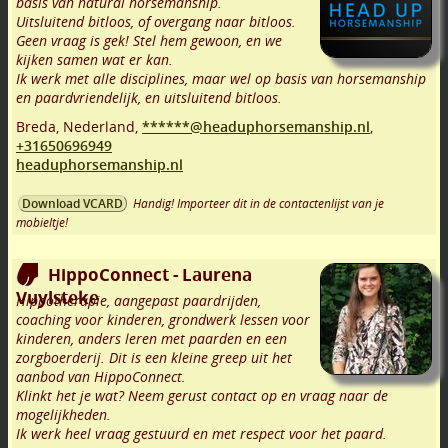
basis van natural horsemanship.
Uitsluitend bitloos, of overgang naar bitloos.
Geen vraag is gek! Stel hem gewoon, en we
kijken samen wat er kan.
Ik werk met alle disciplines, maar wel op basis van horsemanship
en paardvriendelijk, en uitsluitend bitloos.
Breda
,
Nederland,
******@headuphorsemanship.nl
,
+31650696949
headuphorsemanship.nl
Handig! Importeer dit in de contactenlijst van je
Download VCARD
mobieltje!
HippoConnect - Laurena
Vuylsteke
Hippotherapie, aangepast paardrijden,
coaching voor kinderen, grondwerk lessen voor
kinderen, anders leren met paarden en een
zorgboerderij. Dit is een kleine greep uit het
aanbod van HippoConnect.
Klinkt het je wat? Neem gerust contact op en vraag naar de
mogelijkheden.
Ik werk heel vraag gestuurd en met respect voor het paard.