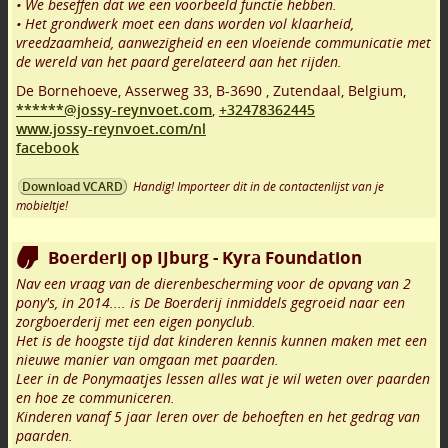
• We beseffen dat we een voorbeeld functie hebben.
• Het grondwerk moet een dans worden vol klaarheid,
vreedzaamheid, aanwezigheid en een vloeiende communicatie met
de wereld van het paard gerelateerd aan het rijden.
De Bornehoeve, Asserweg 33
,
B-3690
,
Zutendaal
,
Belgium,
******@jossy-reynvoet.com
,
+32478362445
www.jossy-reynvoet.com/nl
facebook
Handig! Importeer dit in de contactenlijst van je
Download VCARD
mobieltje!
Boerderij op IJburg - Kyra Foundation
Nav een vraag van de dierenbescherming voor de opvang van 2
pony's, in 2014.... is De Boerderij inmiddels gegroeid naar een
zorgboerderij met een eigen ponyclub.
Het is de hoogste tijd dat kinderen kennis kunnen maken met een
nieuwe manier van omgaan met paarden.
Leer in de Ponymaatjes lessen alles wat je wil weten over paarden
en hoe ze communiceren.
Kinderen vanaf 5 jaar leren over de behoeften en het gedrag van
paarden.