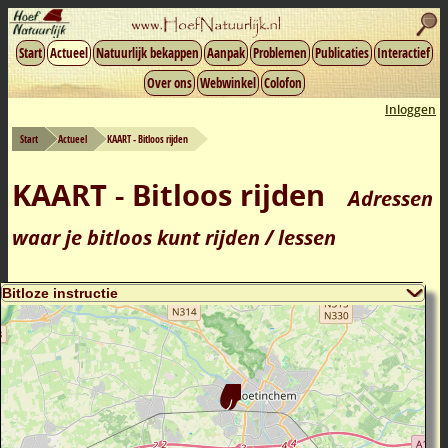
Start
Actueel
Natuurlijk bekappen
Aanpak
Problemen
Publicaties
Interactief
Over ons
Webwinkel
Colofon
Inloggen
Start
Actueel
KAART - Bitloos rijden
KAART - Bitloos rijden
Adressen
waar je bitloos kunt rijden / lessen