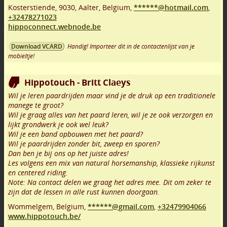
Kosterstiende
,
9030
,
Aalter
,
Belgium,
******@hotmail.com
,
+32478271023
hippoconnect.webnode.be
Handig! Importeer dit in de contactenlijst van je
Download VCARD
mobieltje!
Hippotouch - Britt Claeys
Wil je leren paardrijden maar vind je de druk op een traditionele
manege te groot?
Wil je graag alles van het paard leren, wil je ze ook verzorgen en
lijkt grondwerk je ook wel leuk?
Wil je een band opbouwen met het paard?
Wil je paardrijden zonder bit, zweep en sporen?
Dan ben je bij ons op het juiste adres!
Les volgens een mix van natural horsemanship, klassieke rijkunst
en centered riding.
Note: Na contact delen we graag het adres mee. Dit om zeker te
zijn dat de lessen in alle rust kunnen doorgaan.
Wommelgem
,
Belgium,
******@gmail.com
,
+32479904066
www.hippotouch.be/