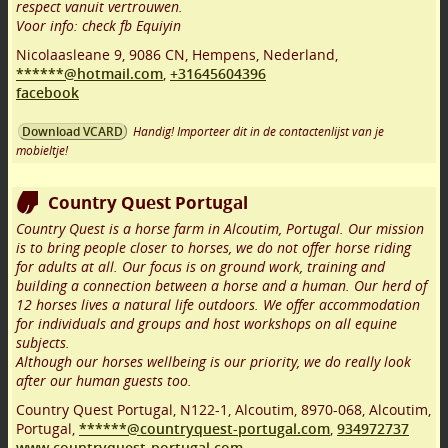
respect vanuit vertrouwen.
Voor info: check fb Equiyin
Nicolaasleane 9
,
9086 CN
,
Hempens
,
Nederland,
******@hotmail.com
,
+31645604396
facebook
Handig! Importeer dit in de contactenlijst van je
Download VCARD
mobieltje!
Country Quest Portugal
Country Quest is a horse farm in Alcoutim, Portugal. Our mission
is to bring people closer to horses, we do not offer horse riding
for adults at all. Our focus is on ground work, training and
building a connection between a horse and a human. Our herd of
12 horses lives a natural life outdoors. We offer accommodation
for individuals and groups and host workshops on all equine
subjects.
Although our horses wellbeing is our priority, we do really look
after our human guests too.
Country Quest Portugal, N122-1, Alcoutim
,
8970-068
,
Alcoutim
,
Portugal,
******@countryquest-portugal.com
,
934972737
www.countryquest-portugal.com