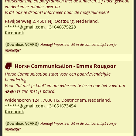
Horsemanship en ponykampen met de kinderen. Zij doen gewoon
en denken er minder over na.
Is dit ook je droom? Informeer naar de mogelijkheden!
Paviljoenweg 2
,
4501 NJ
,
Oostburg
,
Nederland,
******@gmail.com
,
+31646675228
facebook
Handig! Importeer dit in de contactenlijst van je
Download VCARD
mobieltje!
Horse Communication - Emma Rougoor
Horse Communication staat voor een paardvriendelijke
benadering.
Voor "lol met je knol" en om iedereen te leren hoe het voelt om
��n te zijn met je paard.
Wildenborch 124
,
7006 HS
,
Doetinchem
,
Nederland,
******@gmail.com
,
+31651673454
facebook
Handig! Importeer dit in de contactenlijst van je
Download VCARD
mobieltje!