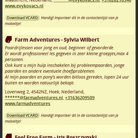
www.evykovacs.nl
Handig! Importeer dit in de contactenlijst van je
Download VCARD
mobieltje!
Farm Adventures - Sylvia Wilbert
Paardrijlessen voor jong en oud, beginner of gevorderde.
Er wordt professioneel les gegeven in zeer kleine groepjes,max 4
personen.
Ook kunt u mijn hulp inschakelen bij probleempaarden, jonge
paarden en andere eventuele (hoef)problemen.
Al mijn paarden en pony's worden bitloos gereden, lopen 24 uur
buiten en worden natuurlijk bekapt.
Lovenweg 2
,
4542NZ
,
Hoek
,
Nederland,
******@farmadventures.nl
,
+31636209509
www.farmadventures
Handig! Importeer dit in de contactenlijst van je
Download VCARD
mobieltje!
Feel Free Farm - Iris Reszczynski