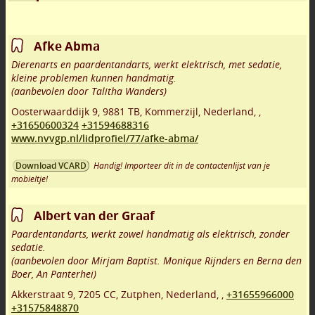
Afke Abma
Dierenarts en paardentandarts, werkt elektrisch, met sedatie,
kleine problemen kunnen handmatig.
(aanbevolen door Talitha Wanders)
Oosterwaarddijk 9
,
9881 TB
,
Kommerzijl
,
Nederland,
,
+31650600324
+31594688316
www.nvvgp.nl/lidprofiel/77/afke-abma/
Handig! Importeer dit in de contactenlijst van je
Download VCARD
mobieltje!
Albert van der Graaf
Paardentandarts, werkt zowel handmatig als elektrisch, zonder
sedatie.
(aanbevolen door Mirjam Baptist. Monique Rijnders en Berna den
Boer, An Panterhei)
Akkerstraat 9
,
7205 CC
,
Zutphen
,
Nederland,
,
+31655966000
+31575848870