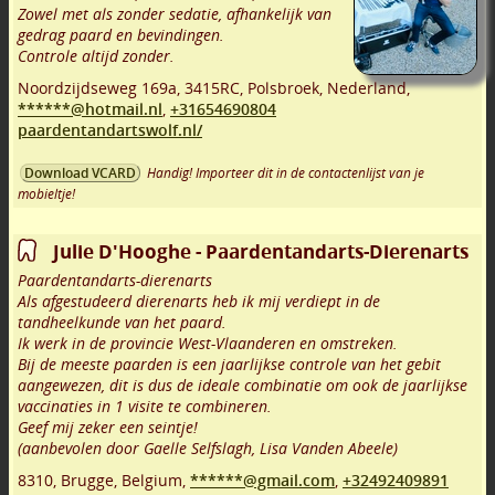
Zowel met als zonder sedatie, afhankelijk van
gedrag paard en bevindingen.
Controle altijd zonder.
Noordzijdseweg 169a
,
3415RC
,
Polsbroek
,
Nederland,
******@hotmail.nl
,
+31654690804
paardentandartswolf.nl/
Handig! Importeer dit in de contactenlijst van je
Download VCARD
mobieltje!
Julie D'Hooghe - Paardentandarts-Dierenarts
Paardentandarts-dierenarts
Als afgestudeerd dierenarts heb ik mij verdiept in de
tandheelkunde van het paard.
Ik werk in de provincie West-Vlaanderen en omstreken.
Bij de meeste paarden is een jaarlijkse controle van het gebit
aangewezen, dit is dus de ideale combinatie om ook de jaarlijkse
vaccinaties in 1 visite te combineren.
Geef mij zeker een seintje!
(aanbevolen door Gaelle Selfslagh, Lisa Vanden Abeele)
8310
,
Brugge
,
Belgium,
******@gmail.com
,
+32492409891