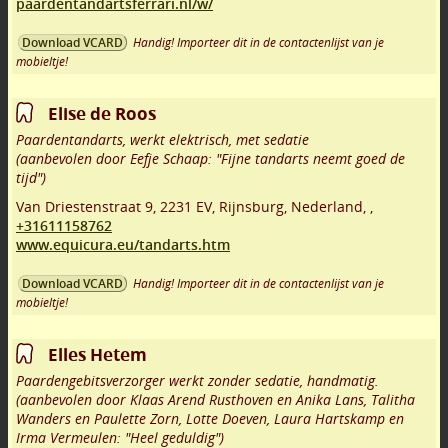
paardentandartsferrari.nl/w/
Handig! Importeer dit in de contactenlijst van je
Download VCARD
mobieltje!
Elise de Roos
Paardentandarts, werkt elektrisch, met sedatie
(aanbevolen door Eefje Schaap: "Fijne tandarts neemt goed de
tijd")
Van Driestenstraat 9
,
2231 EV
,
Rijnsburg
,
Nederland,
,
+31611158762
www.equicura.eu/tandarts.htm
Handig! Importeer dit in de contactenlijst van je
Download VCARD
mobieltje!
Elles Hetem
Paardengebitsverzorger werkt zonder sedatie, handmatig.
(aanbevolen door Klaas Arend Rusthoven en Anika Lans, Talitha
Wanders en Paulette Zorn, Lotte Doeven, Laura Hartskamp en
Irma Vermeulen: "Heel geduldig")