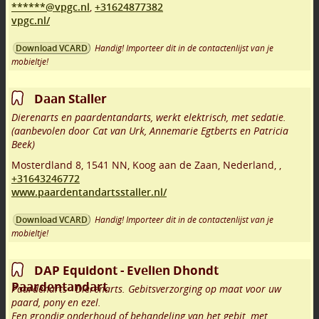
******@vpgc.nl
,
+31624877382
vpgc.nl/
Handig! Importeer dit in de contactenlijst van je
Download VCARD
mobieltje!
Daan Staller
Dierenarts en paardentandarts, werkt elektrisch, met sedatie.
(aanbevolen door Cat van Urk, Annemarie Egtberts en Patricia
Beek)
Mosterdland 8
,
1541 NN
,
Koog aan de Zaan
,
Nederland,
,
+31643246772
www.paardentandartsstaller.nl/
Handig! Importeer dit in de contactenlijst van je
Download VCARD
mobieltje!
DAP Equidont - Evelien Dhondt
Paardentandart
Paardenarts - Dierenarts. Gebitsverzorging op maat voor uw
paard, pony en ezel.
Een grondig onderhoud of behandeling van het gebit, met