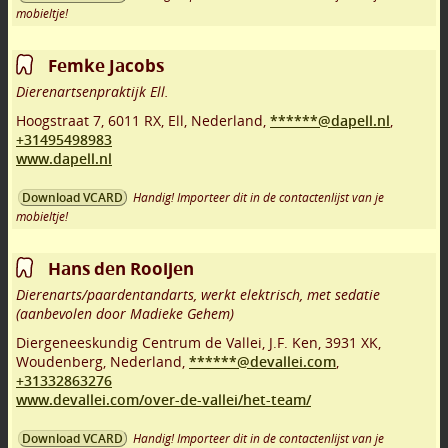
mobieltje!
Femke Jacobs
Dierenartsenpraktijk Ell.
Hoogstraat 7
,
6011 RX
,
Ell
,
Nederland,
******@dapell.nl
,
+31495498983
www.dapell.nl
Handig! Importeer dit in de contactenlijst van je
Download VCARD
mobieltje!
Hans den Rooijen
Dierenarts/paardentandarts, werkt elektrisch, met sedatie
(aanbevolen door Madieke Gehem)
Diergeneeskundig Centrum de Vallei, J.F. Ken
,
3931 XK
,
Woudenberg
,
Nederland,
******@devallei.com
,
+31332863276
www.devallei.com/over-de-vallei/het-team/
Handig! Importeer dit in de contactenlijst van je
Download VCARD