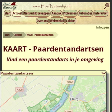
Start
Actueel
Natuurlijk bekappen
Aanpak
Problemen
Publicaties
Interactief
Over ons
Webwinkel
Colofon
Inloggen
Start
Actueel
KAART - Paardentandartsen
KAART - Paardentandartsen
Vind een paardentandarts in je omgeving