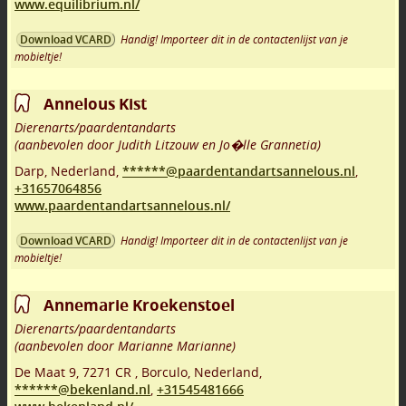
www.equilibrium.nl/
Handig! Importeer dit in de contactenlijst van je
Download VCARD
mobieltje!
Annelous Kist
Dierenarts/paardentandarts
(aanbevolen door Judith Litzouw en Jo�lle Grannetia)
Darp
,
Nederland,
******@paardentandartsannelous.nl
,
+31657064856
www.paardentandartsannelous.nl/
Handig! Importeer dit in de contactenlijst van je
Download VCARD
mobieltje!
Annemarie Kroekenstoel
Dierenarts/paardentandarts
(aanbevolen door Marianne Marianne)
De Maat 9
,
7271 CR
,
Borculo
,
Nederland,
******@bekenland.nl
,
+31545481666