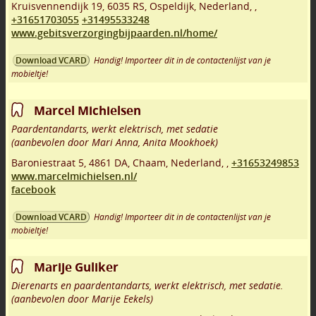
Kruisvennendijk 19
,
6035 RS
,
Ospeldijk
,
Nederland,
,
+31651703055
+31495533248
www.gebitsverzorgingbijpaarden.nl/home/
Handig! Importeer dit in de contactenlijst van je
Download VCARD
mobieltje!
Marcel Michielsen
Paardentandarts, werkt elektrisch, met sedatie
(aanbevolen door Mari Anna, Anita Mookhoek)
Baroniestraat 5
,
4861 DA
,
Chaam
,
Nederland,
,
+31653249853
www.marcelmichielsen.nl/
facebook
Handig! Importeer dit in de contactenlijst van je
Download VCARD
mobieltje!
Marije Guliker
Dierenarts en paardentandarts, werkt elektrisch, met sedatie.
(aanbevolen door Marije Eekels)