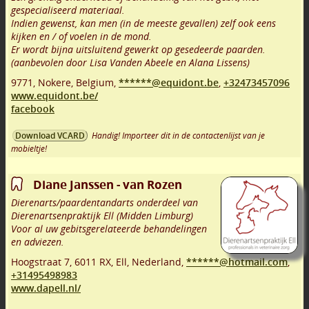
gespecialiseerd materiaal.
Indien gewenst, kan men (in de meeste gevallen) zelf ook eens
kijken en / of voelen in de mond.
Er wordt bijna uitsluitend gewerkt op gesedeerde paarden.
(aanbevolen door Lisa Vanden Abeele en Alana Lissens)
9771
,
Nokere
,
Belgium,
******@equidont.be
,
+32473457096
www.equidont.be/
facebook
Handig! Importeer dit in de contactenlijst van je
Download VCARD
mobieltje!
Diane Janssen - van Rozen
Dierenarts/paardentandarts onderdeel van
Dierenartsenpraktijk Ell (Midden Limburg)
Voor al uw gebitsgerelateerde behandelingen
en adviezen.
Hoogstraat 7
,
6011 RX
,
Ell
,
Nederland,
******@hotmail.com
,
+31495498983
www.dapell.nl/