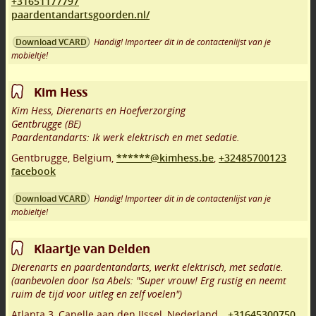
+31651177797
paardentandartsgoorden.nl/
Handig! Importeer dit in de contactenlijst van je
Download VCARD
mobieltje!
Kim Hess
Kim Hess, Dierenarts en Hoefverzorging
Gentbrugge (BE)
Paardentandarts: Ik werk elektrisch en met sedatie.
Gentbrugge
,
Belgium,
******@kimhess.be
,
+32485700123
facebook
Handig! Importeer dit in de contactenlijst van je
Download VCARD
mobieltje!
Klaartje van Delden
Dierenarts en paardentandarts, werkt elektrisch, met sedatie.
(aanbevolen door Isa Abels: "Super vrouw! Erg rustig en neemt
ruim de tijd voor uitleg en zelf voelen")
Atlanta 3
,
Capelle aan den IJssel
,
Nederland,
,
+31645300750