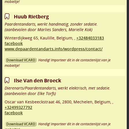
mobieltje!
Huub Rietberg
Paardentandarts, werkt handmatig, zonder sedatie.
(aanbevolen door Marlies Sanders, Marielle Kok)
Winterdijkweg 65
,
Kaulille
,
Belgium,
,
+32484033183
facebook
www.depaardentandarts.info/wordpress/contact/
Handig! Importeer dit in de contactenlijst van je
Download VCARD
mobieltje!
Ilse Van den Broeck
Dierenarts/Paardentandarts, werkt elektrisch, met sedatie.
(aanbevolen door Elke Torfs)
Oscar van Kesbeeckstraat 46
,
2800
,
Mechelen
,
Belgium,
,
+32499327792
facebook
Handig! Importeer dit in de contactenlijst van je
Download VCARD