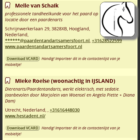
Melle van Schaik
professionele tandheelkunde voor het paard op
locatie door een paardenarts
Schrijnwerkerlaan 29
,
3828XB
,
Hoogland
,
Nederland,
******@paardentandartsamersfoort.nl
,
+31628522599
www.paardentandartsamersfoort.nl
Handig! Importeer dit in de contactenlijst van je
Download VCARD
mobieltje!
Mieke Roelse (woonachtig in IJSLAND)
Dierenarts/Paardentandarts, werkt elektrisch, met sedatie.
(aanbevolen door Marjolein van Woensel en Angela Piette + Diana
Dam)
Utrecht
,
Nederland,
,
+31616448030
www.hestadent.nl/
Handig! Importeer dit in de contactenlijst van je
Download VCARD
mobieltje!