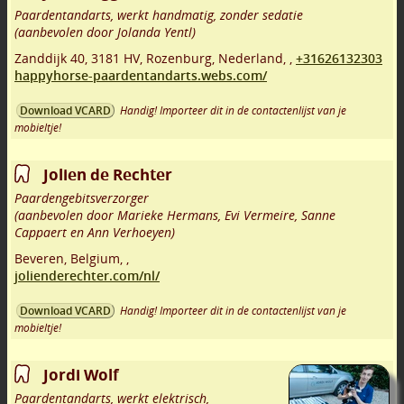
Paardentandarts, werkt handmatig, zonder sedatie
(aanbevolen door Jolanda Yentl)
Zanddijk 40
,
3181 HV
,
Rozenburg
,
Nederland,
,
+31626132303
happyhorse-paardentandarts.webs.com/
Handig! Importeer dit in de contactenlijst van je
Download VCARD
mobieltje!
Jolien de Rechter
Paardengebitsverzorger
(aanbevolen door Marieke Hermans, Evi Vermeire, Sanne
Cappaert en Ann Verhoeyen)
Beveren
,
Belgium,
,
jolienderechter.com/nl/
Handig! Importeer dit in de contactenlijst van je
Download VCARD
mobieltje!
Jordi Wolf
Paardentandarts, werkt elektrisch,