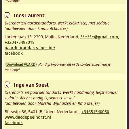
mobieltje!
Ines Laurent
Dierenarts/Paardentandarts, werkt elektrisch, met sedatie
(aanbevolen door Emma Arblaster)
Lorkenlaan 13
,
2390
,
Malle
,
Nederland,
******@gmail.com
,
+320475497018
paardentandarts-ines.be/
facebook
Handig! Importeer dit in de contactenlijst van je
Download VCARD
mobieltje!
Inge van Soest
Dierenarts en paardentandarts, werkt handmatig, liefst zonder
sedatie. Als het nodig is, sedeert ze wel.
(aanbevolen door Marsha Wijlhuizen en Ilma Meijer)
Blitswijk 36
,
5401 JB
,
Uden
,
Nederland,
,
+31651540050
www.dacdepeelhorst.nl
facebook