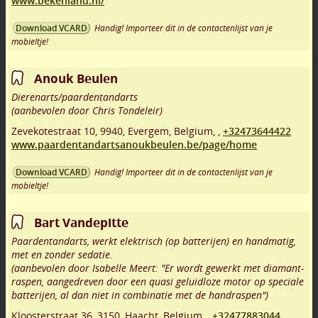
www.bekenland.nl/
Handig! Importeer dit in de contactenlijst van je
Download VCARD
mobieltje!
Anouk Beulen
Dierenarts/paardentandarts
(aanbevolen door Chris Tondeleir)
Zevekotestraat 10
,
9940
,
Evergem
,
Belgium,
,
+32473644422
www.paardentandartsanoukbeulen.be/page/home
Handig! Importeer dit in de contactenlijst van je
Download VCARD
mobieltje!
Bart Vandepitte
Paardentandarts, werkt elektrisch (op batterijen) en handmatig,
met en zonder sedatie.
(aanbevolen door Isabelle Meert: "Er wordt gewerkt met diamant-
raspen, aangedreven door een quasi geluidloze motor op speciale
batterijen, al dan niet in combinatie met de handraspen")
Kloosterstraat 36
,
3150
,
Haacht
,
Belgium,
,
+32477883044