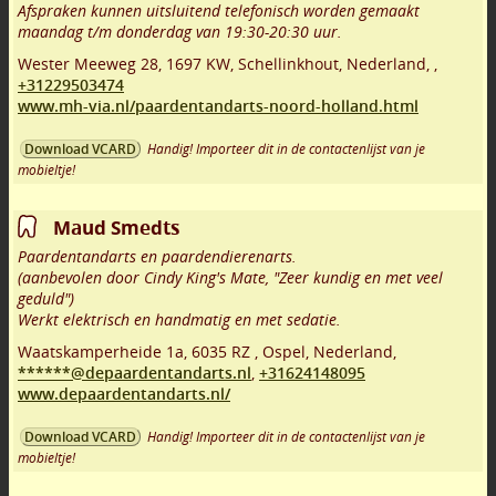
Afspraken kunnen uitsluitend telefonisch worden gemaakt
maandag t/m donderdag van 19:30-20:30 uur.
Wester Meeweg 28
,
1697 KW
,
Schellinkhout
,
Nederland,
,
+31229503474
www.mh-via.nl/paardentandarts-noord-holland.html
Handig! Importeer dit in de contactenlijst van je
Download VCARD
mobieltje!
Maud Smedts
Paardentandarts en paardendierenarts.
(aanbevolen door Cindy King's Mate, "Zeer kundig en met veel
geduld")
Werkt elektrisch en handmatig en met sedatie.
Waatskamperheide 1a
,
6035 RZ
,
Ospel
,
Nederland,
******@depaardentandarts.nl
,
+31624148095
www.depaardentandarts.nl/
Handig! Importeer dit in de contactenlijst van je
Download VCARD
mobieltje!