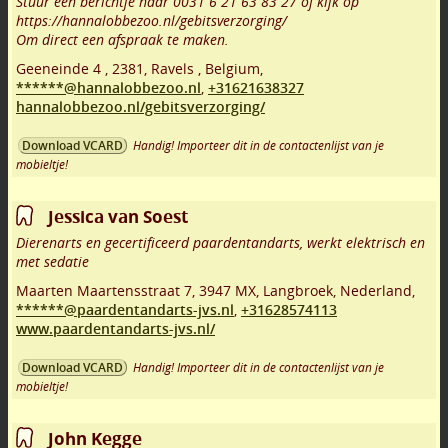
Stuur een berichtje naar 0031 6 21 63 83 27 of kijk op
https://hannalobbezoo.nl/gebitsverzorging/
Om direct een afspraak te maken.
Geeneinde 4
,
2381
,
Ravels
,
Belgium,
******@hannalobbezoo.nl
,
+31621638327
hannalobbezoo.nl/gebitsverzorging/
Handig! Importeer dit in de contactenlijst van je
Download VCARD
mobieltje!
Jessica van Soest
Dierenarts en gecertificeerd paardentandarts, werkt elektrisch en
met sedatie
Maarten Maartensstraat 7
,
3947 MX
,
Langbroek
,
Nederland,
******@paardentandarts-jvs.nl
,
+31628574113
www.paardentandarts-jvs.nl/
Handig! Importeer dit in de contactenlijst van je
Download VCARD
mobieltje!
John Kegge