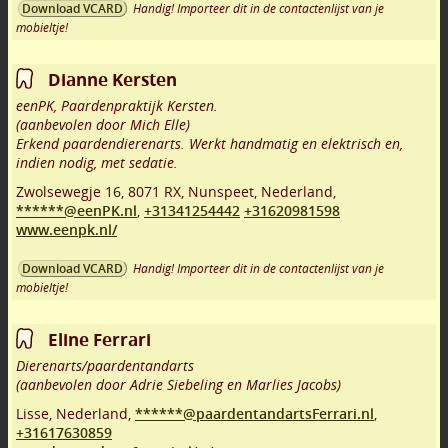
Handig! Importeer dit in de contactenlijst van je
Download VCARD
mobieltje!
Dianne Kersten
eenPK, Paardenpraktijk Kersten.
(aanbevolen door Mich Elle)
Erkend paardendierenarts. Werkt handmatig en elektrisch en,
indien nodig, met sedatie.
Zwolsewegje 16
,
8071 RX
,
Nunspeet
,
Nederland,
******@eenPK.nl
,
+31341254442
+31620981598
www.eenpk.nl/
Handig! Importeer dit in de contactenlijst van je
Download VCARD
mobieltje!
Eline Ferrari
Dierenarts/paardentandarts
(aanbevolen door Adrie Siebeling en Marlies Jacobs)
Lisse
,
Nederland,
******@paardentandartsFerrari.nl
,
+31617630859