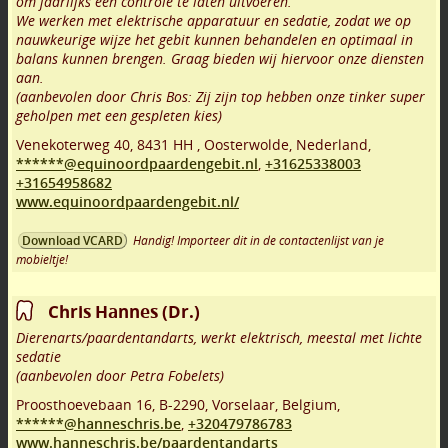
om jaarlijks een controle te laten uitvoeren.
We werken met elektrische apparatuur en sedatie, zodat we op
nauwkeurige wijze het gebit kunnen behandelen en optimaal in
balans kunnen brengen. Graag bieden wij hiervoor onze diensten
aan.
(aanbevolen door Chris Bos: Zij zijn top hebben onze tinker super
geholpen met een gespleten kies)
Venekoterweg 40
,
8431 HH
,
Oosterwolde
,
Nederland,
******@equinoordpaardengebit.nl
,
+31625338003
+31654958682
www.equinoordpaardengebit.nl/
Handig! Importeer dit in de contactenlijst van je
Download VCARD
mobieltje!
Chris Hannes (Dr.)
Dierenarts/paardentandarts, werkt elektrisch, meestal met lichte
sedatie
(aanbevolen door Petra Fobelets)
Proosthoevebaan 16
,
B-2290
,
Vorselaar
,
Belgium,
******@hanneschris.be
,
+320479786783
www.hanneschris.be/paardentandarts