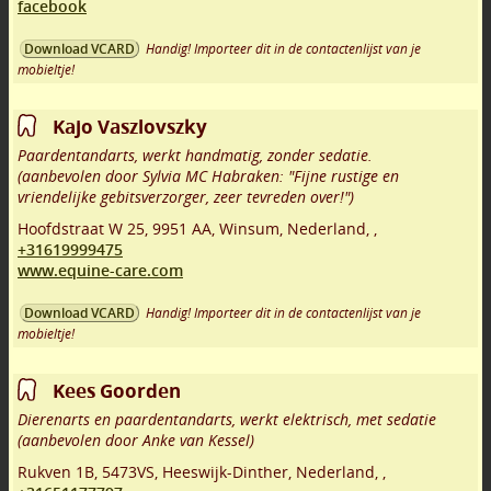
facebook
Handig! Importeer dit in de contactenlijst van je
Download VCARD
mobieltje!
Kajo Vaszlovszky
Paardentandarts, werkt handmatig, zonder sedatie.
(aanbevolen door Sylvia MC Habraken: "Fijne rustige en
vriendelijke gebitsverzorger, zeer tevreden over!")
Hoofdstraat W 25
,
9951 AA
,
Winsum
,
Nederland,
,
+31619999475
www.equine-care.com
Handig! Importeer dit in de contactenlijst van je
Download VCARD
mobieltje!
Kees Goorden
Dierenarts en paardentandarts, werkt elektrisch, met sedatie
(aanbevolen door Anke van Kessel)
Rukven 1B
,
5473VS
,
Heeswijk-Dinther
,
Nederland,
,