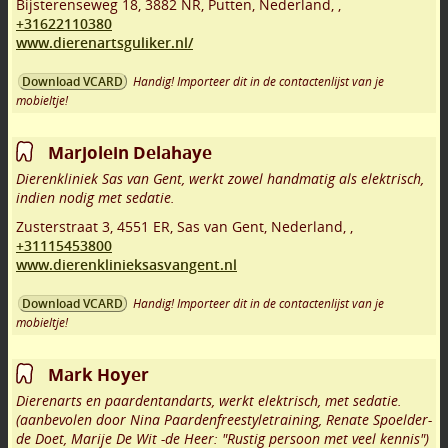
Bijsterenseweg 18
,
3882 NR
,
Putten
,
Nederland,
,
+31622110380
www.dierenartsguliker.nl/
Handig! Importeer dit in de contactenlijst van je
Download VCARD
mobieltje!
Marjolein Delahaye
Dierenkliniek Sas van Gent, werkt zowel handmatig als elektrisch,
indien nodig met sedatie.
Zusterstraat 3
,
4551 ER
,
Sas van Gent
,
Nederland,
,
+31115453800
www.dierenklinieksasvangent.nl
Handig! Importeer dit in de contactenlijst van je
Download VCARD
mobieltje!
Mark Hoyer
Dierenarts en paardentandarts, werkt elektrisch, met sedatie.
(aanbevolen door Nina Paardenfreestyletraining, Renate Spoelder-
de Doet, Marije De Wit -de Heer: "Rustig persoon met veel kennis")