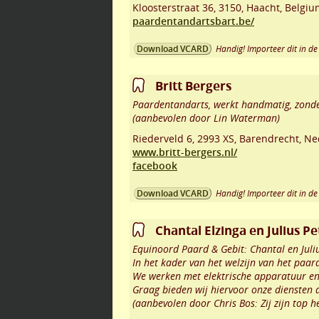
Kloosterstraat 36
,
3150
,
Haacht
,
Belgiu
paardentandartsbart.be/
Handig! Importeer dit in de 
Download VCARD
Britt Bergers
Paardentandarts, werkt handmatig, zonde
(aanbevolen door Lin Waterman)
Riederveld 6
,
2993 XS
,
Barendrecht
,
Ne
www.britt-bergers.nl/
facebook
Handig! Importeer dit in de 
Download VCARD
Chantal Elzinga en Julius Pe
Equinoord Paard & Gebit: Chantal en Juli
In het kader van het welzijn van het paard
We werken met elektrische apparatuur en
Graag bieden wij hiervoor onze diensten 
(aanbevolen door Chris Bos: Zij zijn top 