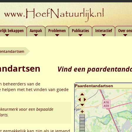
rlijk bekappen
Aanpak
Problemen
Publicaties
Interactief
Over ons
entandartsen
andartsen
Vind een paardentanda
en beheerders van de
e helpen met het vinden van goede
itskeurmerk voor een bepaalde
arts.
 gemakkelijk kan zijn als je iemand