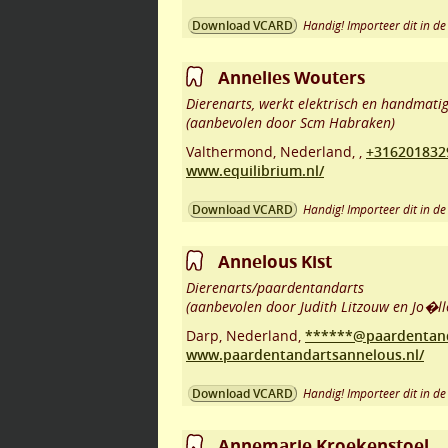
Handig! Importeer dit in de 
Download VCARD
Annelies Wouters
Dierenarts, werkt elektrisch en handmatig,
(aanbevolen door Scm Habraken)
Valthermond
,
Nederland,
,
+316201832
www.equilibrium.nl/
Handig! Importeer dit in de 
Download VCARD
Annelous Kist
Dierenarts/paardentandarts
(aanbevolen door Judith Litzouw en Jo�ll
Darp
,
Nederland,
******@paardentand
www.paardentandartsannelous.nl/
Handig! Importeer dit in de 
Download VCARD
Annemarie Kroekenstoel