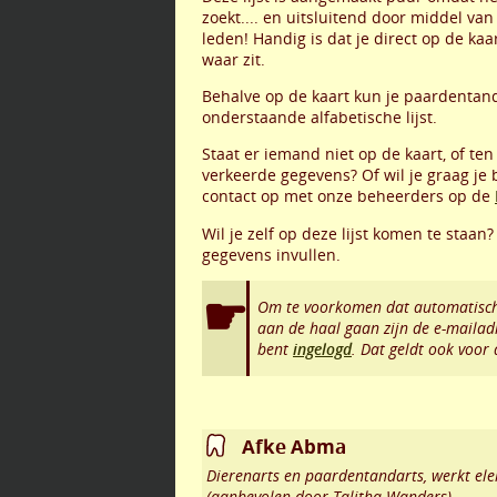
zoekt.... en uitsluitend door middel va
leden! Handig is dat je direct op de ka
waar zit.
Behalve op de kaart kun je paardentan
onderstaande alfabetische lijst.
Staat er iemand niet op de kaart, of ten
verkeerde gegevens? Of wil je graag je
contact op met onze beheerders op de
Wil je zelf op deze lijst komen te staan
gegevens invullen.
Om te voorkomen dat automatisch
aan de haal gaan zijn de e-mailad
bent
ingelogd
. Dat geldt ook voor
Afke Abma
Dierenarts en paardentandarts, werkt ele
(aanbevolen door Talitha Wanders)