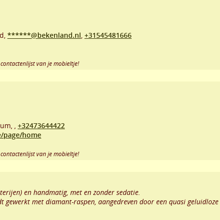
d,
******@bekenland.nl
,
+31545481666
contactenlijst van je mobieltje!
ium,
,
+32473644422
e/page/home
contactenlijst van je mobieltje!
terijen) en handmatig, met en zonder sedatie.
dt gewerkt met diamant-raspen, aangedreven door een quasi geluidloze m