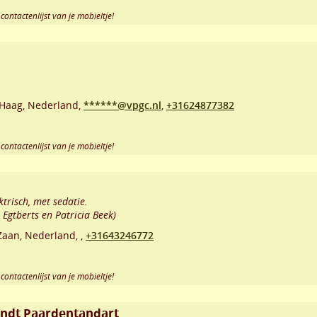
contactenlijst van je mobieltje!
Haag
,
Nederland,
******@vpgc.nl
,
+31624877382
contactenlijst van je mobieltje!
trisch, met sedatie.
Egtberts en Patricia Beek)
Zaan
,
Nederland,
,
+31643246772
contactenlijst van je mobieltje!
ondt Paardentandart