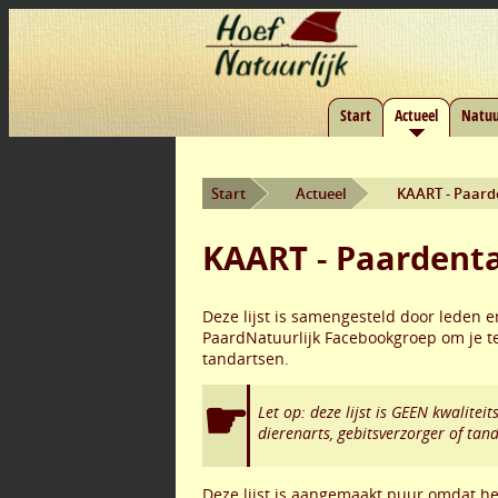
Start
Actueel
Natuu
Start
Actueel
KAART - Paard
KAART - Paardent
Deze lijst is samengesteld door leden 
PaardNatuurlijk Facebookgroep om je t
tandartsen.
Let op: deze lijst is GEEN kwalite
dierenarts, gebitsverzorger of tand
Deze lijst is aangemaakt puur omdat het