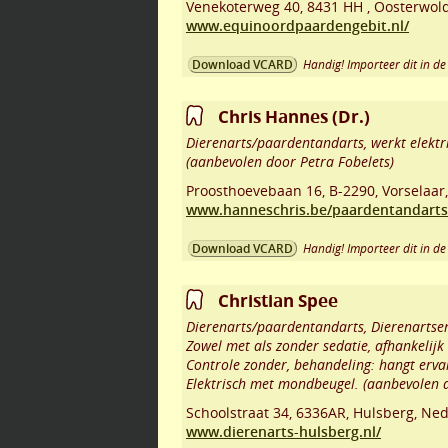
Venekoterweg 40
,
8431 HH
,
Oosterwol
www.equinoordpaardengebit.nl/
Handig! Importeer dit in de 
Download VCARD
Chris Hannes (Dr.)
Dierenarts/paardentandarts, werkt elektri
(aanbevolen door Petra Fobelets)
Proosthoevebaan 16
,
B-2290
,
Vorselaar
www.hanneschris.be/paardentandarts
Handig! Importeer dit in de 
Download VCARD
Christian Spee
Dierenarts/paardentandarts, Dierenartse
Zowel met als zonder sedatie, afhankelijk
Controle zonder, behandeling: hangt erva
Elektrisch met mondbeugel. (aanbevolen 
Schoolstraat 34
,
6336AR
,
Hulsberg
,
Ned
www.dierenarts-hulsberg.nl/