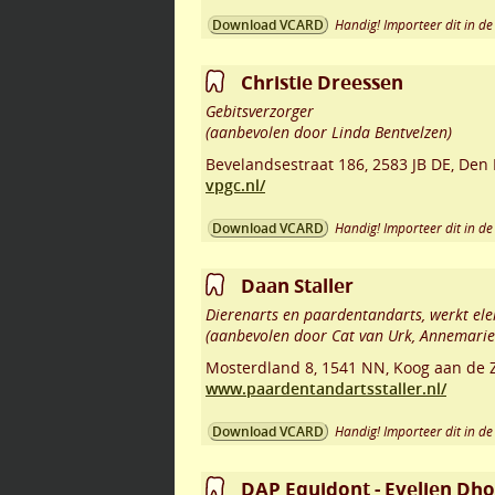
Handig! Importeer dit in de 
Download VCARD
Christie Dreessen
Gebitsverzorger
(aanbevolen door Linda Bentvelzen)
Bevelandsestraat 186
,
2583 JB DE
,
Den 
vpgc.nl/
Handig! Importeer dit in de 
Download VCARD
Daan Staller
Dierenarts en paardentandarts, werkt elek
(aanbevolen door Cat van Urk, Annemarie 
Mosterdland 8
,
1541 NN
,
Koog aan de 
www.paardentandartsstaller.nl/
Handig! Importeer dit in de 
Download VCARD
DAP Equidont - Evelien Dh