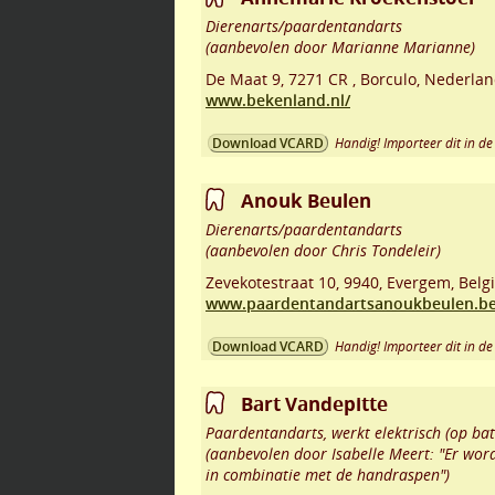
Dierenarts/paardentandarts
(aanbevolen door Marianne Marianne)
De Maat 9
,
7271 CR
,
Borculo
,
Nederlan
www.bekenland.nl/
Handig! Importeer dit in de 
Download VCARD
Anouk Beulen
Dierenarts/paardentandarts
(aanbevolen door Chris Tondeleir)
Zevekotestraat 10
,
9940
,
Evergem
,
Belg
www.paardentandartsanoukbeulen.b
Handig! Importeer dit in de 
Download VCARD
Bart Vandepitte
Paardentandarts, werkt elektrisch (op bat
(aanbevolen door Isabelle Meert: "Er wor
in combinatie met de handraspen")