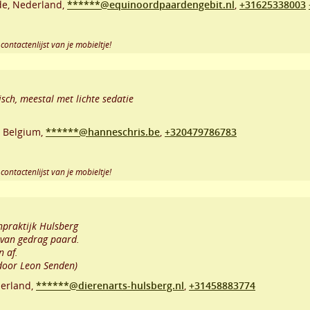
de
,
Nederland,
******@equinoordpaardengebit.nl
,
+31625338003
contactenlijst van je mobieltje!
sch, meestal met lichte sedatie
,
Belgium,
******@hanneschris.be
,
+320479786783
contactenlijst van je mobieltje!
npraktijk Hulsberg
 van gedrag paard.
n af.
door Leon Senden)
erland,
******@dierenarts-hulsberg.nl
,
+31458883774