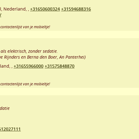
l
,
Nederland,
,
+31650600324
+31594688316
/
contactenlijst van je mobieltje!
ls elektrisch, zonder sedatie.
e Rijnders en Berna den Boer, An Panterhei)
land,
,
+31655966000
+31575848870
contactenlijst van je mobieltje!
datie
612027111