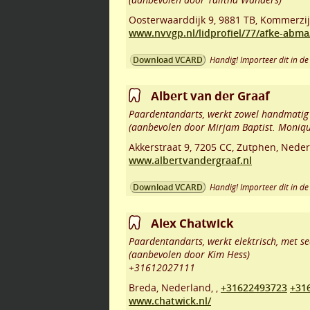
Oosterwaarddijk 9
,
9881 TB
,
Kommerzij
www.nvvgp.nl/lidprofiel/77/afke-abma
Handig! Importeer dit in de 
Download VCARD
Albert van der Graaf
Paardentandarts, werkt zowel handmatig a
(aanbevolen door Mirjam Baptist. Moniqu
Akkerstraat 9
,
7205 CC
,
Zutphen
,
Neder
www.albertvandergraaf.nl
Handig! Importeer dit in de 
Download VCARD
Alex Chatwick
Paardentandarts, werkt elektrisch, met se
(aanbevolen door Kim Hess)
+31612027111
Breda
,
Nederland,
,
+31622493723
+31
www.chatwick.nl/