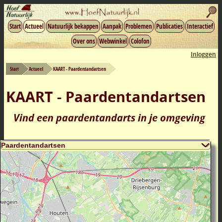
Start
Actueel
Natuurlijk bekappen
Aanpak
Problemen
Publicaties
Interactief
Over ons
Webwinkel
Colofon
Inloggen
Start
Actueel
KAART - Paardentandartsen
KAART - Paardentandartsen
Vind een paardentandarts in je omgeving