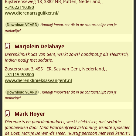
Bijsterenseweg 18
,
3882 NR
,
Putten
,
Nederland,
,
+31622110380
www.dierenartsguliker.nl/
Handig! Importeer dit in de contactenlijst van je
Download VCARD
mobieltje!
Marjolein Delahaye
Dierenkliniek Sas van Gent, werkt zowel handmatig als elektrisch,
indien nodig met sedatie.
Zusterstraat 3
,
4551 ER
,
Sas van Gent
,
Nederland,
,
+31115453800
www.dierenklinieksasvangent.nl
Handig! Importeer dit in de contactenlijst van je
Download VCARD
mobieltje!
Mark Hoyer
Dierenarts en paardentandarts, werkt elektrisch, met sedatie.
(aanbevolen door Nina Paardenfreestyletraining, Renate Spoelder-
de Doet, Marije De Wit -de Heer: "Rustig persoon met veel kennis")