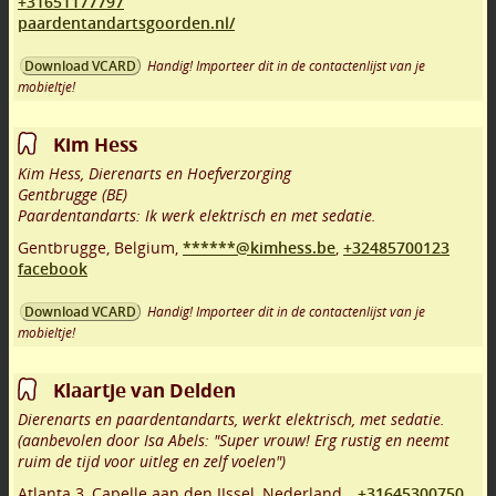
+31651177797
paardentandartsgoorden.nl/
Handig! Importeer dit in de contactenlijst van je
Download VCARD
mobieltje!
Kim Hess
Kim Hess, Dierenarts en Hoefverzorging
Gentbrugge (BE)
Paardentandarts: Ik werk elektrisch en met sedatie.
Gentbrugge
,
Belgium,
******@kimhess.be
,
+32485700123
facebook
Handig! Importeer dit in de contactenlijst van je
Download VCARD
mobieltje!
Klaartje van Delden
Dierenarts en paardentandarts, werkt elektrisch, met sedatie.
(aanbevolen door Isa Abels: "Super vrouw! Erg rustig en neemt
ruim de tijd voor uitleg en zelf voelen")
Atlanta 3
,
Capelle aan den IJssel
,
Nederland,
,
+31645300750