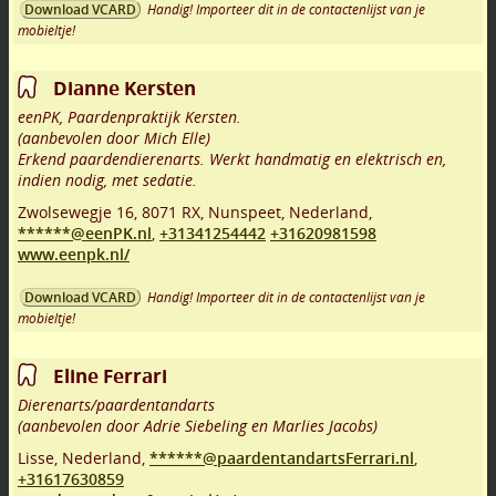
Handig! Importeer dit in de contactenlijst van je
Download VCARD
mobieltje!
Dianne Kersten
eenPK, Paardenpraktijk Kersten.
(aanbevolen door Mich Elle)
Erkend paardendierenarts. Werkt handmatig en elektrisch en,
indien nodig, met sedatie.
Zwolsewegje 16
,
8071 RX
,
Nunspeet
,
Nederland,
******@eenPK.nl
,
+31341254442
+31620981598
www.eenpk.nl/
Handig! Importeer dit in de contactenlijst van je
Download VCARD
mobieltje!
Eline Ferrari
Dierenarts/paardentandarts
(aanbevolen door Adrie Siebeling en Marlies Jacobs)
Lisse
,
Nederland,
******@paardentandartsFerrari.nl
,
+31617630859