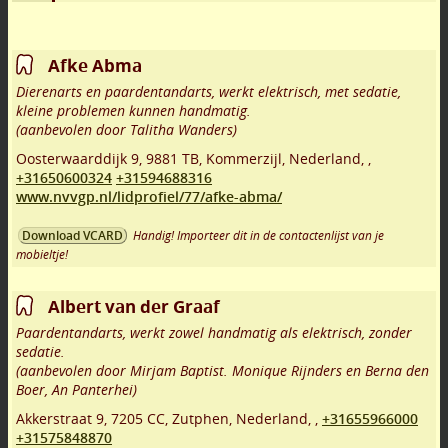
Afke Abma
Dierenarts en paardentandarts, werkt elektrisch, met sedatie,
kleine problemen kunnen handmatig.
(aanbevolen door Talitha Wanders)
Oosterwaarddijk 9
,
9881 TB
,
Kommerzijl
,
Nederland,
,
+31650600324
+31594688316
www.nvvgp.nl/lidprofiel/77/afke-abma/
Handig! Importeer dit in de contactenlijst van je
Download VCARD
mobieltje!
Albert van der Graaf
Paardentandarts, werkt zowel handmatig als elektrisch, zonder
sedatie.
(aanbevolen door Mirjam Baptist. Monique Rijnders en Berna den
Boer, An Panterhei)
Akkerstraat 9
,
7205 CC
,
Zutphen
,
Nederland,
,
+31655966000
+31575848870