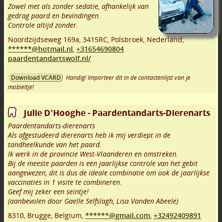
Zowel met als zonder sedatie, afhankelijk van
gedrag paard en bevindingen.
Controle altijd zonder.
Noordzijdseweg 169a
,
3415RC
,
Polsbroek
,
Nederland,
******@hotmail.nl
,
+31654690804
paardentandartswolf.nl/
Handig! Importeer dit in de contactenlijst van je
Download VCARD
mobieltje!
Julie D'Hooghe - Paardentandarts-Dierenarts
Paardentandarts-dierenarts
Als afgestudeerd dierenarts heb ik mij verdiept in de
tandheelkunde van het paard.
Ik werk in de provincie West-Vlaanderen en omstreken.
Bij de meeste paarden is een jaarlijkse controle van het gebit
aangewezen, dit is dus de ideale combinatie om ook de jaarlijkse
vaccinaties in 1 visite te combineren.
Geef mij zeker een seintje!
(aanbevolen door Gaelle Selfslagh, Lisa Vanden Abeele)
8310
,
Brugge
,
Belgium,
******@gmail.com
,
+32492409891