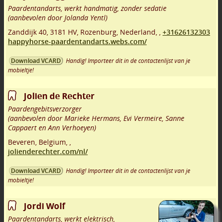
Paardentandarts, werkt handmatig, zonder sedatie
(aanbevolen door Jolanda Yentl)
Zanddijk 40
,
3181 HV
,
Rozenburg
,
Nederland,
,
+31626132303
happyhorse-paardentandarts.webs.com/
Handig! Importeer dit in de contactenlijst van je
Download VCARD
mobieltje!
Jolien de Rechter
Paardengebitsverzorger
(aanbevolen door Marieke Hermans, Evi Vermeire, Sanne
Cappaert en Ann Verhoeyen)
Beveren
,
Belgium,
,
jolienderechter.com/nl/
Handig! Importeer dit in de contactenlijst van je
Download VCARD
mobieltje!
Jordi Wolf
Paardentandarts, werkt elektrisch,