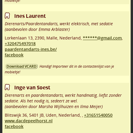
mobieltje!
Ines Laurent
Dierenarts/Paardentandarts, werkt elektrisch, met sedatie
(aanbevolen door Emma Arblaster)
Lorkenlaan 13
,
2390
,
Malle
,
Nederland,
******@gmail.com
,
+320475497018
paardentandarts-ines.be/
facebook
Handig! Importeer dit in de contactenlijst van je
Download VCARD
mobieltje!
Inge van Soest
Dierenarts en paardentandarts, werkt handmatig, liefst zonder
sedatie. Als het nodig is, sedeert ze wel.
(aanbevolen door Marsha Wijlhuizen en Ilma Meijer)
Blitswijk 36
,
5401 JB
,
Uden
,
Nederland,
,
+31651540050
www.dacdepeelhorst.nl
facebook