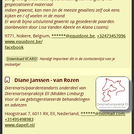
gespecialiseerd materiaal.
Indien gewenst, kan men (in de meeste gevallen) zelf ook eens
kijken en / of voelen in de mond.
Er wordt bijna uitsluitend gewerkt op gesedeerde paarden.
(aanbevolen door Lisa Vanden Abeele en Alana Lissens)
9771
,
Nokere
,
Belgium,
******@equidont.be
,
+32473457096
www.equidont.be/
facebook
Handig! Importeer dit in de contactenlijst van je
Download VCARD
mobieltje!
Diane Janssen - van Rozen
Dierenarts/paardentandarts onderdeel van
Dierenartsenpraktijk Ell (Midden Limburg)
Voor al uw gebitsgerelateerde behandelingen
en adviezen.
Hoogstraat 7
,
6011 RX
,
Ell
,
Nederland,
******@hotmail.com
,
+31495498983
www.dapell.nl/