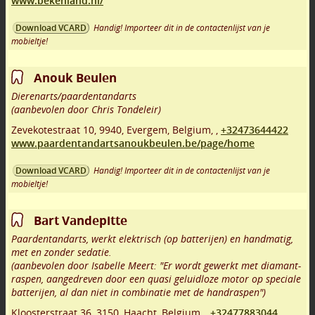
www.bekenland.nl/
Handig! Importeer dit in de contactenlijst van je
Download VCARD
mobieltje!
Anouk Beulen
Dierenarts/paardentandarts
(aanbevolen door Chris Tondeleir)
Zevekotestraat 10
,
9940
,
Evergem
,
Belgium,
,
+32473644422
www.paardentandartsanoukbeulen.be/page/home
Handig! Importeer dit in de contactenlijst van je
Download VCARD
mobieltje!
Bart Vandepitte
Paardentandarts, werkt elektrisch (op batterijen) en handmatig,
met en zonder sedatie.
(aanbevolen door Isabelle Meert: "Er wordt gewerkt met diamant-
raspen, aangedreven door een quasi geluidloze motor op speciale
batterijen, al dan niet in combinatie met de handraspen")
Kloosterstraat 36
,
3150
,
Haacht
,
Belgium,
,
+32477883044