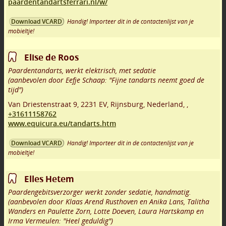
paardentandartsferrari.nl/w/
Handig! Importeer dit in de contactenlijst van je
Download VCARD
mobieltje!
Elise de Roos
Paardentandarts, werkt elektrisch, met sedatie
(aanbevolen door Eefje Schaap: "Fijne tandarts neemt goed de
tijd")
Van Driestenstraat 9
,
2231 EV
,
Rijnsburg
,
Nederland,
,
+31611158762
www.equicura.eu/tandarts.htm
Handig! Importeer dit in de contactenlijst van je
Download VCARD
mobieltje!
Elles Hetem
Paardengebitsverzorger werkt zonder sedatie, handmatig.
(aanbevolen door Klaas Arend Rusthoven en Anika Lans, Talitha
Wanders en Paulette Zorn, Lotte Doeven, Laura Hartskamp en
Irma Vermeulen: "Heel geduldig")