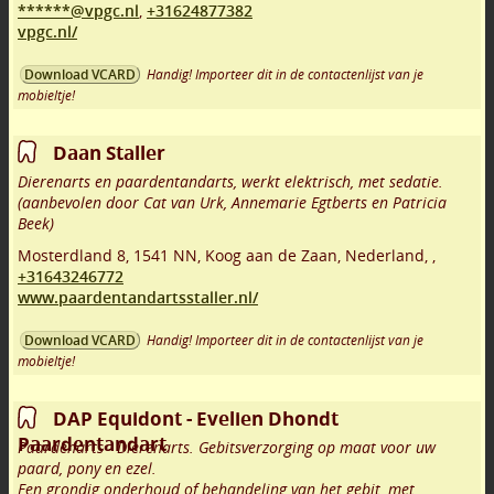
******@vpgc.nl
,
+31624877382
vpgc.nl/
Handig! Importeer dit in de contactenlijst van je
Download VCARD
mobieltje!
Daan Staller
Dierenarts en paardentandarts, werkt elektrisch, met sedatie.
(aanbevolen door Cat van Urk, Annemarie Egtberts en Patricia
Beek)
Mosterdland 8
,
1541 NN
,
Koog aan de Zaan
,
Nederland,
,
+31643246772
www.paardentandartsstaller.nl/
Handig! Importeer dit in de contactenlijst van je
Download VCARD
mobieltje!
DAP Equidont - Evelien Dhondt
Paardentandart
Paardenarts - Dierenarts. Gebitsverzorging op maat voor uw
paard, pony en ezel.
Een grondig onderhoud of behandeling van het gebit, met