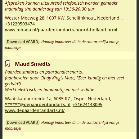
Afspraken kunnen uitsluitend telefonisch worden gemaakt
maandag t/m donderdag van 19:30-20:30 uur.
Wester Meeweg 28
,
1697 KW
,
Schellinkhout
,
Nederland,
,
+31229503474
www.mh-via.nl/paardentandarts-noord-holland.html
Handig! Importeer dit in de contactenlijst van je
Download VCARD
mobieltje!
Maud Smedts
Paardentandarts en paardendierenarts.
(aanbevolen door Cindy King's Mate, "Zeer kundig en met veel
geduld")
Werkt elektrisch en handmatig en met sedatie.
Waatskamperheide 1a
,
6035 RZ
,
Ospel
,
Nederland,
******@depaardentandarts.nl
,
+31624148095
www.depaardentandarts.nl/
Handig! Importeer dit in de contactenlijst van je
Download VCARD
mobieltje!