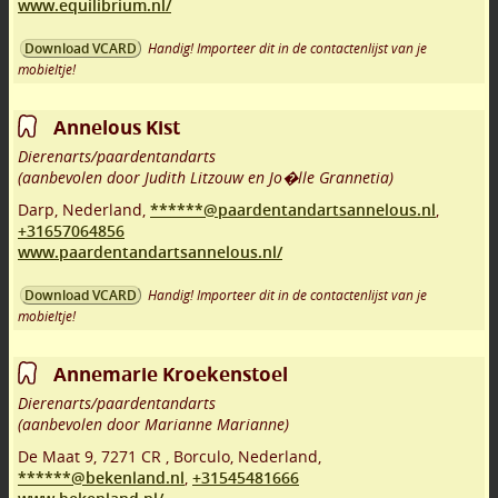
www.equilibrium.nl/
Handig! Importeer dit in de contactenlijst van je
Download VCARD
mobieltje!
Annelous Kist
Dierenarts/paardentandarts
(aanbevolen door Judith Litzouw en Jo�lle Grannetia)
Darp
,
Nederland,
******@paardentandartsannelous.nl
,
+31657064856
www.paardentandartsannelous.nl/
Handig! Importeer dit in de contactenlijst van je
Download VCARD
mobieltje!
Annemarie Kroekenstoel
Dierenarts/paardentandarts
(aanbevolen door Marianne Marianne)
De Maat 9
,
7271 CR
,
Borculo
,
Nederland,
******@bekenland.nl
,
+31545481666