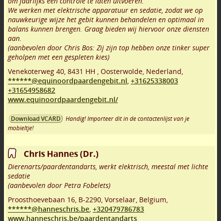
om jaarlijks een controle te laten uitvoeren.
We werken met elektrische apparatuur en sedatie, zodat we op
nauwkeurige wijze het gebit kunnen behandelen en optimaal in
balans kunnen brengen. Graag bieden wij hiervoor onze diensten
aan.
(aanbevolen door Chris Bos: Zij zijn top hebben onze tinker super
geholpen met een gespleten kies)
Venekoterweg 40
,
8431 HH
,
Oosterwolde
,
Nederland,
******@equinoordpaardengebit.nl
,
+31625338003
+31654958682
www.equinoordpaardengebit.nl/
Handig! Importeer dit in de contactenlijst van je
Download VCARD
mobieltje!
Chris Hannes (Dr.)
Dierenarts/paardentandarts, werkt elektrisch, meestal met lichte
sedatie
(aanbevolen door Petra Fobelets)
Proosthoevebaan 16
,
B-2290
,
Vorselaar
,
Belgium,
******@hanneschris.be
,
+320479786783
www.hanneschris.be/paardentandarts