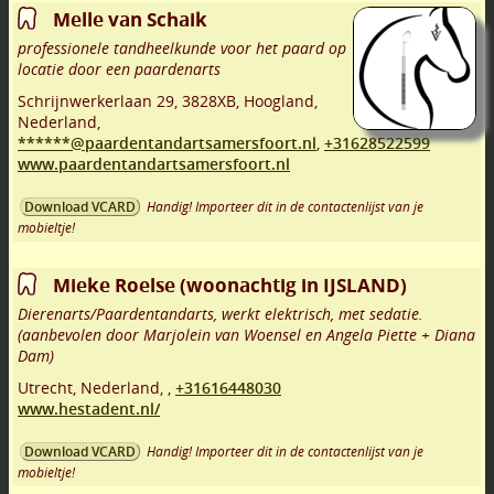
Melle van Schaik
professionele tandheelkunde voor het paard op
locatie door een paardenarts
Schrijnwerkerlaan 29
,
3828XB
,
Hoogland
,
Nederland,
******@paardentandartsamersfoort.nl
,
+31628522599
www.paardentandartsamersfoort.nl
Handig! Importeer dit in de contactenlijst van je
Download VCARD
mobieltje!
Mieke Roelse (woonachtig in IJSLAND)
Dierenarts/Paardentandarts, werkt elektrisch, met sedatie.
(aanbevolen door Marjolein van Woensel en Angela Piette + Diana
Dam)
Utrecht
,
Nederland,
,
+31616448030
www.hestadent.nl/
Handig! Importeer dit in de contactenlijst van je
Download VCARD
mobieltje!