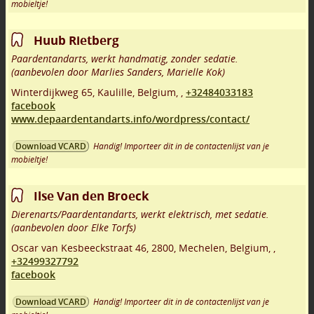
mobieltje!
Huub Rietberg
Paardentandarts, werkt handmatig, zonder sedatie.
(aanbevolen door Marlies Sanders, Marielle Kok)
Winterdijkweg 65
,
Kaulille
,
Belgium,
,
+32484033183
facebook
www.depaardentandarts.info/wordpress/contact/
Handig! Importeer dit in de contactenlijst van je
Download VCARD
mobieltje!
Ilse Van den Broeck
Dierenarts/Paardentandarts, werkt elektrisch, met sedatie.
(aanbevolen door Elke Torfs)
Oscar van Kesbeeckstraat 46
,
2800
,
Mechelen
,
Belgium,
,
+32499327792
facebook
Handig! Importeer dit in de contactenlijst van je
Download VCARD