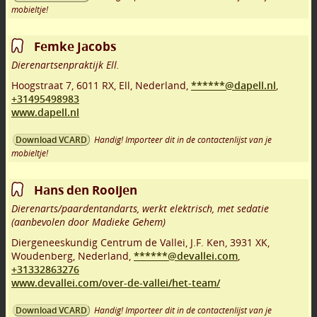
mobieltje!
Femke Jacobs
Dierenartsenpraktijk Ell.
Hoogstraat 7
,
6011 RX
,
Ell
,
Nederland,
******@dapell.nl
,
+31495498983
www.dapell.nl
Handig! Importeer dit in de contactenlijst van je
Download VCARD
mobieltje!
Hans den Rooijen
Dierenarts/paardentandarts, werkt elektrisch, met sedatie
(aanbevolen door Madieke Gehem)
Diergeneeskundig Centrum de Vallei, J.F. Ken
,
3931 XK
,
Woudenberg
,
Nederland,
******@devallei.com
,
+31332863276
www.devallei.com/over-de-vallei/het-team/
Handig! Importeer dit in de contactenlijst van je
Download VCARD