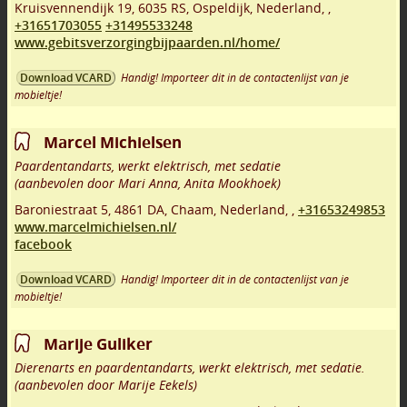
Kruisvennendijk 19
,
6035 RS
,
Ospeldijk
,
Nederland,
,
+31651703055
+31495533248
www.gebitsverzorgingbijpaarden.nl/home/
Handig! Importeer dit in de contactenlijst van je
Download VCARD
mobieltje!
Marcel Michielsen
Paardentandarts, werkt elektrisch, met sedatie
(aanbevolen door Mari Anna, Anita Mookhoek)
Baroniestraat 5
,
4861 DA
,
Chaam
,
Nederland,
,
+31653249853
www.marcelmichielsen.nl/
facebook
Handig! Importeer dit in de contactenlijst van je
Download VCARD
mobieltje!
Marije Guliker
Dierenarts en paardentandarts, werkt elektrisch, met sedatie.
(aanbevolen door Marije Eekels)