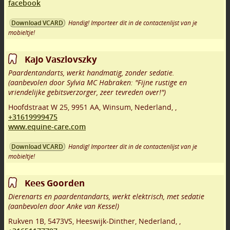
facebook
Handig! Importeer dit in de contactenlijst van je
Download VCARD
mobieltje!
Kajo Vaszlovszky
Paardentandarts, werkt handmatig, zonder sedatie.
(aanbevolen door Sylvia MC Habraken: "Fijne rustige en
vriendelijke gebitsverzorger, zeer tevreden over!")
Hoofdstraat W 25
,
9951 AA
,
Winsum
,
Nederland,
,
+31619999475
www.equine-care.com
Handig! Importeer dit in de contactenlijst van je
Download VCARD
mobieltje!
Kees Goorden
Dierenarts en paardentandarts, werkt elektrisch, met sedatie
(aanbevolen door Anke van Kessel)
Rukven 1B
,
5473VS
,
Heeswijk-Dinther
,
Nederland,
,