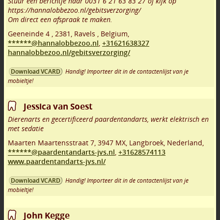
Stuur een berichtje naar 0031 6 21 63 83 27 of kijk op
https://hannalobbezoo.nl/gebitsverzorging/
Om direct een afspraak te maken.
Geeneinde 4
,
2381
,
Ravels
,
Belgium,
******@hannalobbezoo.nl
,
+31621638327
hannalobbezoo.nl/gebitsverzorging/
Handig! Importeer dit in de contactenlijst van je
Download VCARD
mobieltje!
Jessica van Soest
Dierenarts en gecertificeerd paardentandarts, werkt elektrisch en
met sedatie
Maarten Maartensstraat 7
,
3947 MX
,
Langbroek
,
Nederland,
******@paardentandarts-jvs.nl
,
+31628574113
www.paardentandarts-jvs.nl/
Handig! Importeer dit in de contactenlijst van je
Download VCARD
mobieltje!
John Kegge