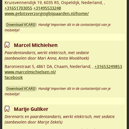
Kruisvennendijk 19
,
6035 RS
,
Ospeldijk
,
Nederland,
,
+31651703055
+31495533248
www.gebitsverzorgingbijpaarden.nl/home/
Handig! Importeer dit in de contactenlijst van je
Download VCARD
mobieltje!
Marcel Michielsen
Paardentandarts, werkt elektrisch, met sedatie
(aanbevolen door Mari Anna, Anita Mookhoek)
Baroniestraat 5
,
4861 DA
,
Chaam
,
Nederland,
,
+31653249853
www.marcelmichielsen.nl/
facebook
Handig! Importeer dit in de contactenlijst van je
Download VCARD
mobieltje!
Marije Guliker
Dierenarts en paardentandarts, werkt elektrisch, met sedatie.
(aanbevolen door Marije Eekels)