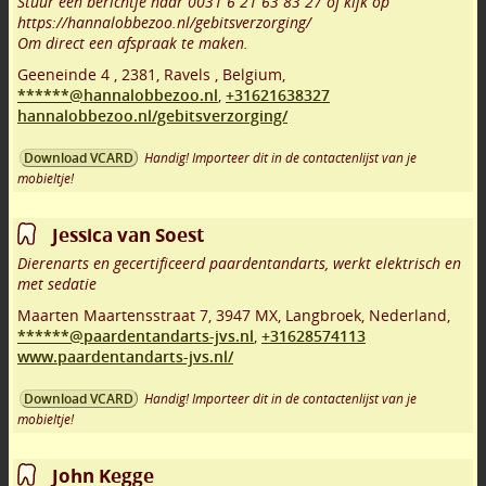
Stuur een berichtje naar 0031 6 21 63 83 27 of kijk op
https://hannalobbezoo.nl/gebitsverzorging/
Om direct een afspraak te maken.
Geeneinde 4
,
2381
,
Ravels
,
Belgium,
******@hannalobbezoo.nl
,
+31621638327
hannalobbezoo.nl/gebitsverzorging/
Handig! Importeer dit in de contactenlijst van je
Download VCARD
mobieltje!
Jessica van Soest
Dierenarts en gecertificeerd paardentandarts, werkt elektrisch en
met sedatie
Maarten Maartensstraat 7
,
3947 MX
,
Langbroek
,
Nederland,
******@paardentandarts-jvs.nl
,
+31628574113
www.paardentandarts-jvs.nl/
Handig! Importeer dit in de contactenlijst van je
Download VCARD
mobieltje!
John Kegge