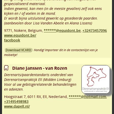
gespecialiseerd materiaal.
Indien gewenst, kan men (in de meeste gevallen) zelf ook eens
kijken en / of voelen in de mond.
Er wordt bijna uitsluitend gewerkt op gesedeerde paarden.
(aanbevolen door Lisa Vanden Abeele en Alana Lissens)
9771
,
Nokere
,
Belgium,
******@equidont.be
,
+32473457096
www.equidont.be/
facebook
Handig! Importeer dit in de contactenlijst van je
Download VCARD
mobieltje!
Diane Janssen - van Rozen
Dierenarts/paardentandarts onderdeel van
Dierenartsenpraktijk Ell (Midden Limburg)
Voor al uw gebitsgerelateerde behandelingen
en adviezen.
Hoogstraat 7
,
6011 RX
,
Ell
,
Nederland,
******@hotmail.com
,
+31495498983
www.dapell.nl/