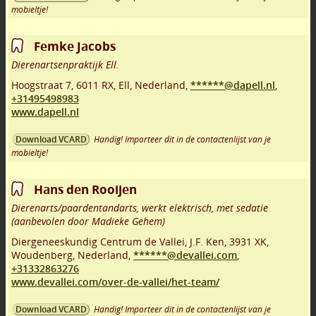
mobieltje!
Femke Jacobs
Dierenartsenpraktijk Ell.
Hoogstraat 7
,
6011 RX
,
Ell
,
Nederland,
******@dapell.nl
,
+31495498983
www.dapell.nl
Handig! Importeer dit in de contactenlijst van je
Download VCARD
mobieltje!
Hans den Rooijen
Dierenarts/paardentandarts, werkt elektrisch, met sedatie
(aanbevolen door Madieke Gehem)
Diergeneeskundig Centrum de Vallei, J.F. Ken
,
3931 XK
,
Woudenberg
,
Nederland,
******@devallei.com
,
+31332863276
www.devallei.com/over-de-vallei/het-team/
Handig! Importeer dit in de contactenlijst van je
Download VCARD