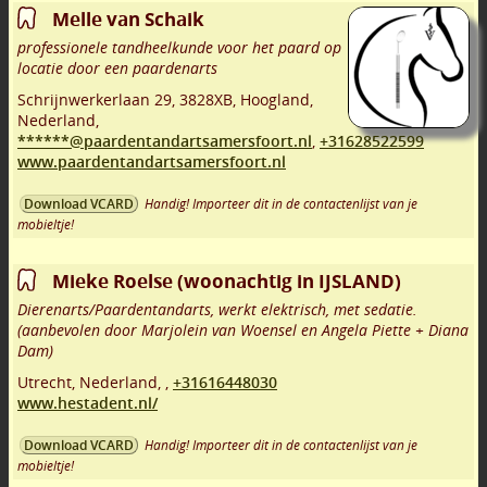
Melle van Schaik
professionele tandheelkunde voor het paard op
locatie door een paardenarts
Schrijnwerkerlaan 29
,
3828XB
,
Hoogland
,
Nederland,
******@paardentandartsamersfoort.nl
,
+31628522599
www.paardentandartsamersfoort.nl
Handig! Importeer dit in de contactenlijst van je
Download VCARD
mobieltje!
Mieke Roelse (woonachtig in IJSLAND)
Dierenarts/Paardentandarts, werkt elektrisch, met sedatie.
(aanbevolen door Marjolein van Woensel en Angela Piette + Diana
Dam)
Utrecht
,
Nederland,
,
+31616448030
www.hestadent.nl/
Handig! Importeer dit in de contactenlijst van je
Download VCARD
mobieltje!