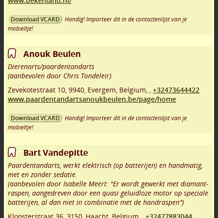
www.bekenland.nl/
Handig! Importeer dit in de contactenlijst van je
Download VCARD
mobieltje!
Anouk Beulen
Dierenarts/paardentandarts
(aanbevolen door Chris Tondeleir)
Zevekotestraat 10
,
9940
,
Evergem
,
Belgium,
,
+32473644422
www.paardentandartsanoukbeulen.be/page/home
Handig! Importeer dit in de contactenlijst van je
Download VCARD
mobieltje!
Bart Vandepitte
Paardentandarts, werkt elektrisch (op batterijen) en handmatig,
met en zonder sedatie.
(aanbevolen door Isabelle Meert: "Er wordt gewerkt met diamant-
raspen, aangedreven door een quasi geluidloze motor op speciale
batterijen, al dan niet in combinatie met de handraspen")
Kloosterstraat 36
,
3150
,
Haacht
,
Belgium,
,
+32477883044