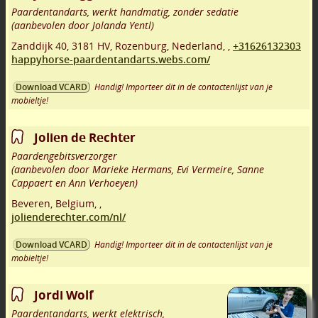
Paardentandarts, werkt handmatig, zonder sedatie
(aanbevolen door Jolanda Yentl)
Zanddijk 40
,
3181 HV
,
Rozenburg
,
Nederland,
,
+31626132303
happyhorse-paardentandarts.webs.com/
Handig! Importeer dit in de contactenlijst van je
Download VCARD
mobieltje!
Jolien de Rechter
Paardengebitsverzorger
(aanbevolen door Marieke Hermans, Evi Vermeire, Sanne
Cappaert en Ann Verhoeyen)
Beveren
,
Belgium,
,
jolienderechter.com/nl/
Handig! Importeer dit in de contactenlijst van je
Download VCARD
mobieltje!
Jordi Wolf
Paardentandarts, werkt elektrisch,