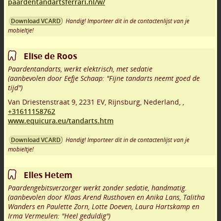
paardentandartsferrari.nl/w/
Handig! Importeer dit in de contactenlijst van je
Download VCARD
mobieltje!
Elise de Roos
Paardentandarts, werkt elektrisch, met sedatie
(aanbevolen door Eefje Schaap: "Fijne tandarts neemt goed de
tijd")
Van Driestenstraat 9
,
2231 EV
,
Rijnsburg
,
Nederland,
,
+31611158762
www.equicura.eu/tandarts.htm
Handig! Importeer dit in de contactenlijst van je
Download VCARD
mobieltje!
Elles Hetem
Paardengebitsverzorger werkt zonder sedatie, handmatig.
(aanbevolen door Klaas Arend Rusthoven en Anika Lans, Talitha
Wanders en Paulette Zorn, Lotte Doeven, Laura Hartskamp en
Irma Vermeulen: "Heel geduldig")