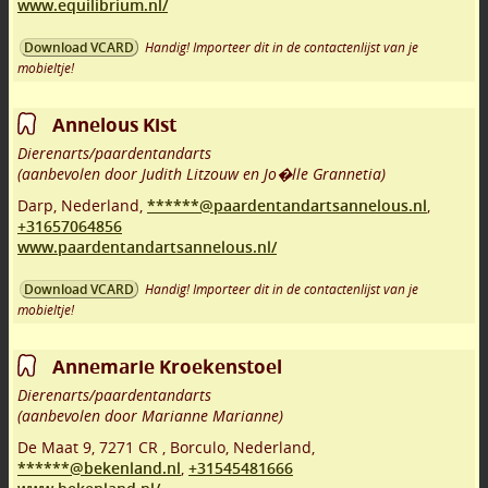
www.equilibrium.nl/
Handig! Importeer dit in de contactenlijst van je
Download VCARD
mobieltje!
Annelous Kist
Dierenarts/paardentandarts
(aanbevolen door Judith Litzouw en Jo�lle Grannetia)
Darp
,
Nederland,
******@paardentandartsannelous.nl
,
+31657064856
www.paardentandartsannelous.nl/
Handig! Importeer dit in de contactenlijst van je
Download VCARD
mobieltje!
Annemarie Kroekenstoel
Dierenarts/paardentandarts
(aanbevolen door Marianne Marianne)
De Maat 9
,
7271 CR
,
Borculo
,
Nederland,
******@bekenland.nl
,
+31545481666