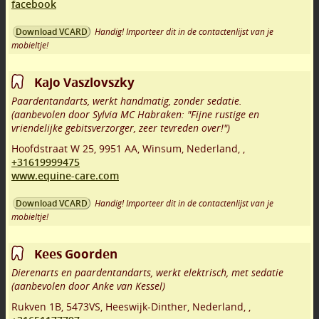
facebook
Handig! Importeer dit in de contactenlijst van je
Download VCARD
mobieltje!
Kajo Vaszlovszky
Paardentandarts, werkt handmatig, zonder sedatie.
(aanbevolen door Sylvia MC Habraken: "Fijne rustige en
vriendelijke gebitsverzorger, zeer tevreden over!")
Hoofdstraat W 25
,
9951 AA
,
Winsum
,
Nederland,
,
+31619999475
www.equine-care.com
Handig! Importeer dit in de contactenlijst van je
Download VCARD
mobieltje!
Kees Goorden
Dierenarts en paardentandarts, werkt elektrisch, met sedatie
(aanbevolen door Anke van Kessel)
Rukven 1B
,
5473VS
,
Heeswijk-Dinther
,
Nederland,
,