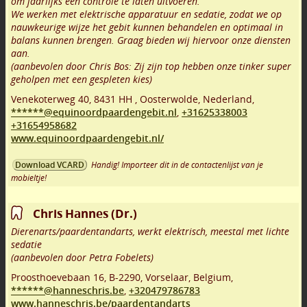
om jaarlijks een controle te laten uitvoeren.
We werken met elektrische apparatuur en sedatie, zodat we op
nauwkeurige wijze het gebit kunnen behandelen en optimaal in
balans kunnen brengen. Graag bieden wij hiervoor onze diensten
aan.
(aanbevolen door Chris Bos: Zij zijn top hebben onze tinker super
geholpen met een gespleten kies)
Venekoterweg 40
,
8431 HH
,
Oosterwolde
,
Nederland,
******@equinoordpaardengebit.nl
,
+31625338003
+31654958682
www.equinoordpaardengebit.nl/
Handig! Importeer dit in de contactenlijst van je
Download VCARD
mobieltje!
Chris Hannes (Dr.)
Dierenarts/paardentandarts, werkt elektrisch, meestal met lichte
sedatie
(aanbevolen door Petra Fobelets)
Proosthoevebaan 16
,
B-2290
,
Vorselaar
,
Belgium,
******@hanneschris.be
,
+320479786783
www.hanneschris.be/paardentandarts