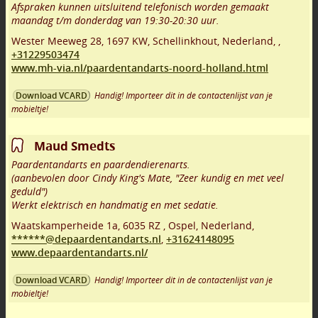
Afspraken kunnen uitsluitend telefonisch worden gemaakt
maandag t/m donderdag van 19:30-20:30 uur.
Wester Meeweg 28
,
1697 KW
,
Schellinkhout
,
Nederland,
,
+31229503474
www.mh-via.nl/paardentandarts-noord-holland.html
Handig! Importeer dit in de contactenlijst van je
Download VCARD
mobieltje!
Maud Smedts
Paardentandarts en paardendierenarts.
(aanbevolen door Cindy King's Mate, "Zeer kundig en met veel
geduld")
Werkt elektrisch en handmatig en met sedatie.
Waatskamperheide 1a
,
6035 RZ
,
Ospel
,
Nederland,
******@depaardentandarts.nl
,
+31624148095
www.depaardentandarts.nl/
Handig! Importeer dit in de contactenlijst van je
Download VCARD
mobieltje!