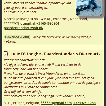
Zowel met als zonder sedatie, afhankelijk van
gedrag paard en bevindingen.
Controle altijd zonder.
Noordzijdseweg 169a
,
3415RC
,
Polsbroek
,
Nederland,
******@hotmail.nl
,
+31654690804
paardentandartswolf.nl/
Handig! Importeer dit in de contactenlijst van je
Download VCARD
mobieltje!
Julie D'Hooghe - Paardentandarts-Dierenarts
Paardentandarts-dierenarts
Als afgestudeerd dierenarts heb ik mij verdiept in de
tandheelkunde van het paard.
Ik werk in de provincie West-Vlaanderen en omstreken.
Bij de meeste paarden is een jaarlijkse controle van het gebit
aangewezen, dit is dus de ideale combinatie om ook de jaarlijkse
vaccinaties in 1 visite te combineren.
Geef mij zeker een seintje!
(aanbevolen door Gaelle Selfslagh, Lisa Vanden Abeele)
8310
,
Brugge
,
Belgium,
******@gmail.com
,
+32492409891