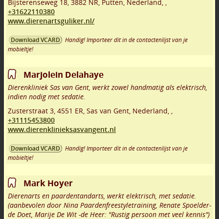
Bijsterenseweg 18
,
3882 NR
,
Putten
,
Nederland,
,
+31622110380
www.dierenartsguliker.nl/
Handig! Importeer dit in de contactenlijst van je
Download VCARD
mobieltje!
Marjolein Delahaye
Dierenkliniek Sas van Gent, werkt zowel handmatig als elektrisch,
indien nodig met sedatie.
Zusterstraat 3
,
4551 ER
,
Sas van Gent
,
Nederland,
,
+31115453800
www.dierenklinieksasvangent.nl
Handig! Importeer dit in de contactenlijst van je
Download VCARD
mobieltje!
Mark Hoyer
Dierenarts en paardentandarts, werkt elektrisch, met sedatie.
(aanbevolen door Nina Paardenfreestyletraining, Renate Spoelder-
de Doet, Marije De Wit -de Heer: "Rustig persoon met veel kennis")