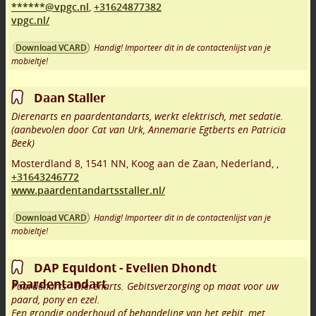
******@vpgc.nl
,
+31624877382
vpgc.nl/
Handig! Importeer dit in de contactenlijst van je
Download VCARD
mobieltje!
Daan Staller
Dierenarts en paardentandarts, werkt elektrisch, met sedatie.
(aanbevolen door Cat van Urk, Annemarie Egtberts en Patricia
Beek)
Mosterdland 8
,
1541 NN
,
Koog aan de Zaan
,
Nederland,
,
+31643246772
www.paardentandartsstaller.nl/
Handig! Importeer dit in de contactenlijst van je
Download VCARD
mobieltje!
DAP Equidont - Evelien Dhondt
Paardentandart
Paardenarts - Dierenarts. Gebitsverzorging op maat voor uw
paard, pony en ezel.
Een grondig onderhoud of behandeling van het gebit, met