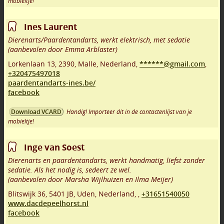
mobieltje!
Ines Laurent
Dierenarts/Paardentandarts, werkt elektrisch, met sedatie
(aanbevolen door Emma Arblaster)
Lorkenlaan 13
,
2390
,
Malle
,
Nederland,
******@gmail.com
,
+320475497018
paardentandarts-ines.be/
facebook
Handig! Importeer dit in de contactenlijst van je
Download VCARD
mobieltje!
Inge van Soest
Dierenarts en paardentandarts, werkt handmatig, liefst zonder
sedatie. Als het nodig is, sedeert ze wel.
(aanbevolen door Marsha Wijlhuizen en Ilma Meijer)
Blitswijk 36
,
5401 JB
,
Uden
,
Nederland,
,
+31651540050
www.dacdepeelhorst.nl
facebook