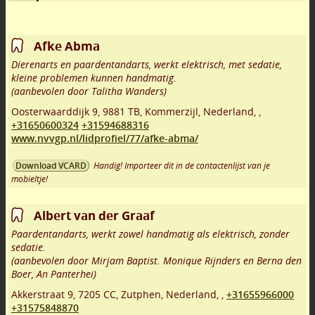
Afke Abma
Dierenarts en paardentandarts, werkt elektrisch, met sedatie,
kleine problemen kunnen handmatig.
(aanbevolen door Talitha Wanders)
Oosterwaarddijk 9
,
9881 TB
,
Kommerzijl
,
Nederland,
,
+31650600324
+31594688316
www.nvvgp.nl/lidprofiel/77/afke-abma/
Handig! Importeer dit in de contactenlijst van je
Download VCARD
mobieltje!
Albert van der Graaf
Paardentandarts, werkt zowel handmatig als elektrisch, zonder
sedatie.
(aanbevolen door Mirjam Baptist. Monique Rijnders en Berna den
Boer, An Panterhei)
Akkerstraat 9
,
7205 CC
,
Zutphen
,
Nederland,
,
+31655966000
+31575848870