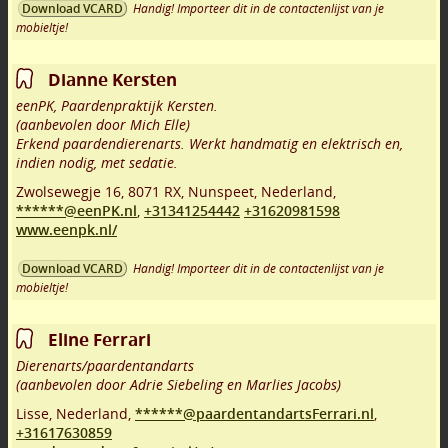
Handig! Importeer dit in de contactenlijst van je
Download VCARD
mobieltje!
Dianne Kersten
eenPK, Paardenpraktijk Kersten.
(aanbevolen door Mich Elle)
Erkend paardendierenarts. Werkt handmatig en elektrisch en,
indien nodig, met sedatie.
Zwolsewegje 16
,
8071 RX
,
Nunspeet
,
Nederland,
******@eenPK.nl
,
+31341254442
+31620981598
www.eenpk.nl/
Handig! Importeer dit in de contactenlijst van je
Download VCARD
mobieltje!
Eline Ferrari
Dierenarts/paardentandarts
(aanbevolen door Adrie Siebeling en Marlies Jacobs)
Lisse
,
Nederland,
******@paardentandartsFerrari.nl
,
+31617630859