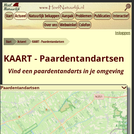
Start
Actueel
Natuurlijk bekappen
Aanpak
Problemen
Publicaties
Interactief
Over ons
Webwinkel
Colofon
Inloggen
Start
Actueel
KAART - Paardentandartsen
KAART - Paardentandartsen
Vind een paardentandarts in je omgeving