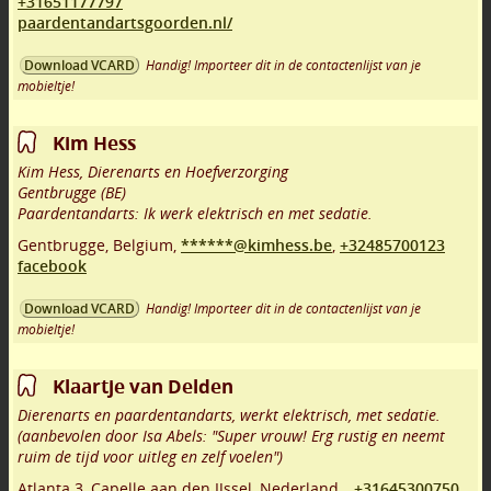
+31651177797
paardentandartsgoorden.nl/
Handig! Importeer dit in de contactenlijst van je
Download VCARD
mobieltje!
Kim Hess
Kim Hess, Dierenarts en Hoefverzorging
Gentbrugge (BE)
Paardentandarts: Ik werk elektrisch en met sedatie.
Gentbrugge
,
Belgium,
******@kimhess.be
,
+32485700123
facebook
Handig! Importeer dit in de contactenlijst van je
Download VCARD
mobieltje!
Klaartje van Delden
Dierenarts en paardentandarts, werkt elektrisch, met sedatie.
(aanbevolen door Isa Abels: "Super vrouw! Erg rustig en neemt
ruim de tijd voor uitleg en zelf voelen")
Atlanta 3
,
Capelle aan den IJssel
,
Nederland,
,
+31645300750