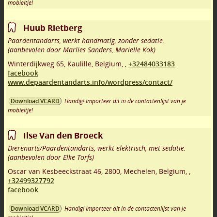
mobieltje!
Huub Rietberg
Paardentandarts, werkt handmatig, zonder sedatie.
(aanbevolen door Marlies Sanders, Marielle Kok)
Winterdijkweg 65
,
Kaulille
,
Belgium,
,
+32484033183
facebook
www.depaardentandarts.info/wordpress/contact/
Handig! Importeer dit in de contactenlijst van je
Download VCARD
mobieltje!
Ilse Van den Broeck
Dierenarts/Paardentandarts, werkt elektrisch, met sedatie.
(aanbevolen door Elke Torfs)
Oscar van Kesbeeckstraat 46
,
2800
,
Mechelen
,
Belgium,
,
+32499327792
facebook
Handig! Importeer dit in de contactenlijst van je
Download VCARD