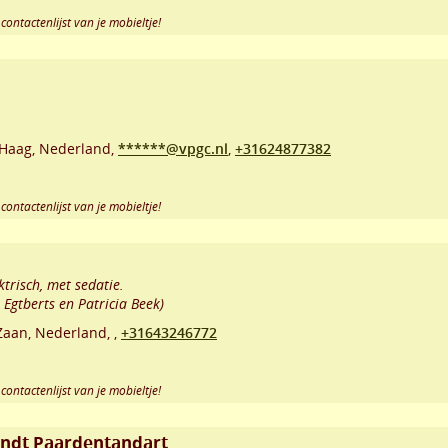
contactenlijst van je mobieltje!
Haag
,
Nederland,
******@vpgc.nl
,
+31624877382
contactenlijst van je mobieltje!
trisch, met sedatie.
Egtberts en Patricia Beek)
Zaan
,
Nederland,
,
+31643246772
contactenlijst van je mobieltje!
ondt Paardentandart