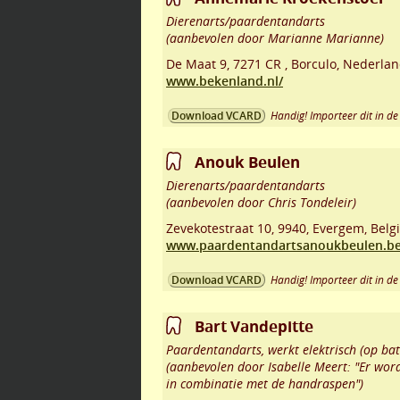
Dierenarts/paardentandarts
(aanbevolen door Marianne Marianne)
De Maat 9
,
7271 CR
,
Borculo
,
Nederlan
www.bekenland.nl/
Handig! Importeer dit in de 
Download VCARD
Anouk Beulen
Dierenarts/paardentandarts
(aanbevolen door Chris Tondeleir)
Zevekotestraat 10
,
9940
,
Evergem
,
Belg
www.paardentandartsanoukbeulen.b
Handig! Importeer dit in de 
Download VCARD
Bart Vandepitte
Paardentandarts, werkt elektrisch (op bat
(aanbevolen door Isabelle Meert: "Er wor
in combinatie met de handraspen")