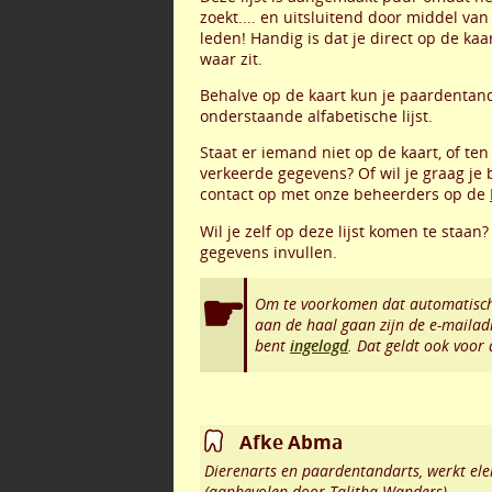
zoekt.... en uitsluitend door middel va
leden! Handig is dat je direct op de ka
waar zit.
Behalve op de kaart kun je paardentan
onderstaande alfabetische lijst.
Staat er iemand niet op de kaart, of ten
verkeerde gegevens? Of wil je graag je
contact op met onze beheerders op de
Wil je zelf op deze lijst komen te staan
gegevens invullen.
Om te voorkomen dat automatisch
aan de haal gaan zijn de e-mailad
bent
ingelogd
. Dat geldt ook voor
Afke Abma
Dierenarts en paardentandarts, werkt ele
(aanbevolen door Talitha Wanders)