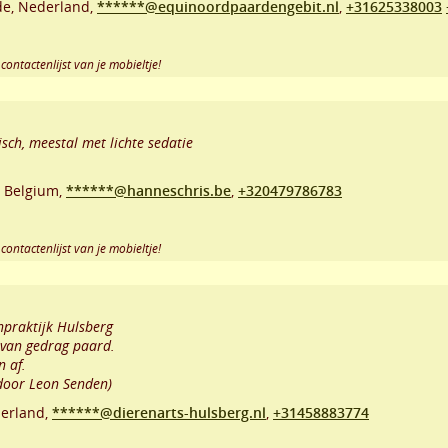
de
,
Nederland,
******@equinoordpaardengebit.nl
,
+31625338003
contactenlijst van je mobieltje!
sch, meestal met lichte sedatie
,
Belgium,
******@hanneschris.be
,
+320479786783
contactenlijst van je mobieltje!
npraktijk Hulsberg
 van gedrag paard.
n af.
door Leon Senden)
erland,
******@dierenarts-hulsberg.nl
,
+31458883774