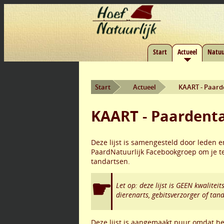
Start
Actueel
Natuu
Start
Actueel
KAART - Paard
KAART - Paardent
Deze lijst is samengesteld door leden 
PaardNatuurlijk Facebookgroep om je t
tandartsen.
Let op: deze lijst is GEEN kwalite
dierenarts, gebitsverzorger of tand
Deze lijst is aangemaakt puur omdat het