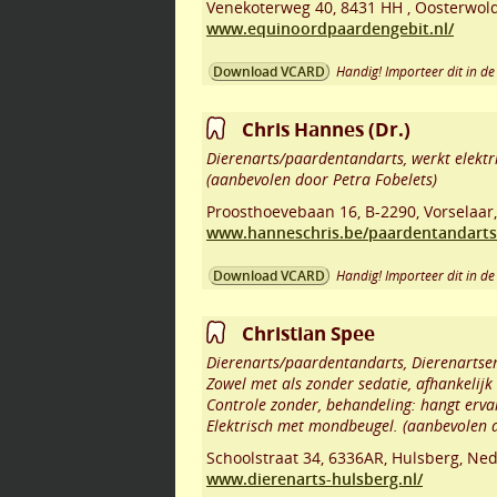
Venekoterweg 40
,
8431 HH
,
Oosterwol
www.equinoordpaardengebit.nl/
Handig! Importeer dit in de 
Download VCARD
Chris Hannes (Dr.)
Dierenarts/paardentandarts, werkt elektri
(aanbevolen door Petra Fobelets)
Proosthoevebaan 16
,
B-2290
,
Vorselaar
www.hanneschris.be/paardentandarts
Handig! Importeer dit in de 
Download VCARD
Christian Spee
Dierenarts/paardentandarts, Dierenartse
Zowel met als zonder sedatie, afhankelijk
Controle zonder, behandeling: hangt erva
Elektrisch met mondbeugel. (aanbevolen 
Schoolstraat 34
,
6336AR
,
Hulsberg
,
Ned
www.dierenarts-hulsberg.nl/