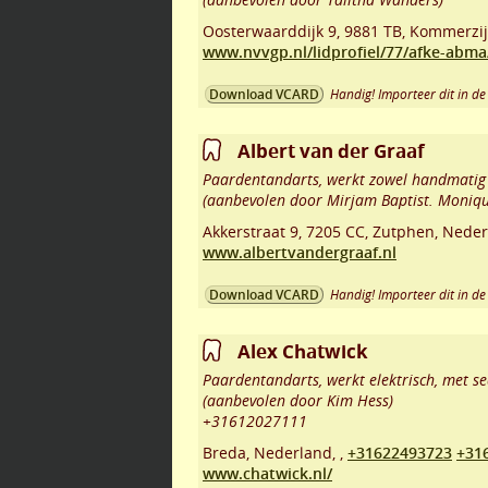
Oosterwaarddijk 9
,
9881 TB
,
Kommerzij
www.nvvgp.nl/lidprofiel/77/afke-abma
Handig! Importeer dit in de 
Download VCARD
Albert van der Graaf
Paardentandarts, werkt zowel handmatig a
(aanbevolen door Mirjam Baptist. Moniqu
Akkerstraat 9
,
7205 CC
,
Zutphen
,
Neder
www.albertvandergraaf.nl
Handig! Importeer dit in de 
Download VCARD
Alex Chatwick
Paardentandarts, werkt elektrisch, met se
(aanbevolen door Kim Hess)
+31612027111
Breda
,
Nederland,
,
+31622493723
+31
www.chatwick.nl/