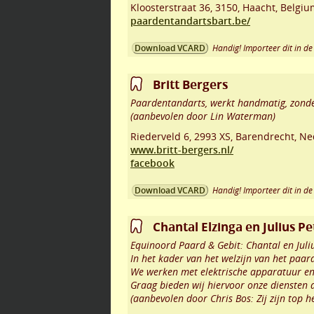
Kloosterstraat 36
,
3150
,
Haacht
,
Belgiu
paardentandartsbart.be/
Handig! Importeer dit in de 
Download VCARD
Britt Bergers
Paardentandarts, werkt handmatig, zonde
(aanbevolen door Lin Waterman)
Riederveld 6
,
2993 XS
,
Barendrecht
,
Ne
www.britt-bergers.nl/
facebook
Handig! Importeer dit in de 
Download VCARD
Chantal Elzinga en Julius Pe
Equinoord Paard & Gebit: Chantal en Juli
In het kader van het welzijn van het paard
We werken met elektrische apparatuur en
Graag bieden wij hiervoor onze diensten 
(aanbevolen door Chris Bos: Zij zijn top 