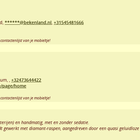
d,
******@bekenland.nl
,
+31545481666
contactenlijst van je mobieltje!
ium,
,
+32473644422
e/page/home
contactenlijst van je mobieltje!
terijen) en handmatig, met en zonder sedatie.
dt gewerkt met diamant-raspen, aangedreven door een quasi geluidloze m