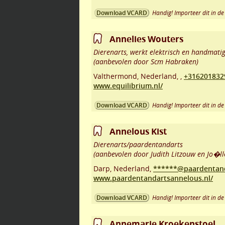
Handig! Importeer dit in de 
Download VCARD
Annelies Wouters
Dierenarts, werkt elektrisch en handmatig,
(aanbevolen door Scm Habraken)
Valthermond
,
Nederland,
,
+316201832
www.equilibrium.nl/
Handig! Importeer dit in de 
Download VCARD
Annelous Kist
Dierenarts/paardentandarts
(aanbevolen door Judith Litzouw en Jo�ll
Darp
,
Nederland,
******@paardentand
www.paardentandartsannelous.nl/
Handig! Importeer dit in de 
Download VCARD
Annemarie Kroekenstoel