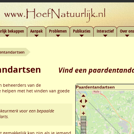
rlijk bekappen
Aanpak
Problemen
Publicaties
Interactief
Over ons
entandartsen
andartsen
Vind een paardentanda
en beheerders van de
e helpen met het vinden van goede
itskeurmerk voor een bepaalde
arts.
 gemakkelijk kan zijn als je iemand