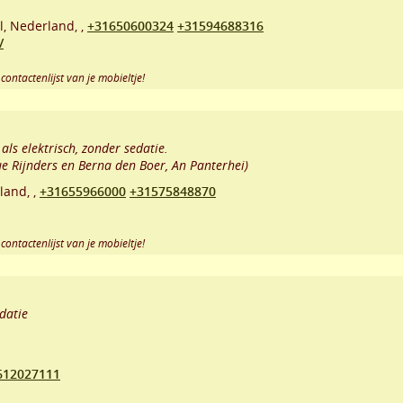
l
,
Nederland,
,
+31650600324
+31594688316
/
contactenlijst van je mobieltje!
ls elektrisch, zonder sedatie.
e Rijnders en Berna den Boer, An Panterhei)
land,
,
+31655966000
+31575848870
contactenlijst van je mobieltje!
datie
612027111