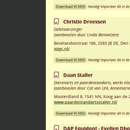
Handig! Importeer dit in de 
Download VCARD
Christie Dreessen
Gebitsverzorger
(aanbevolen door Linda Bentvelzen)
Bevelandsestraat 186
,
2583 JB DE
,
Den 
vpgc.nl/
Handig! Importeer dit in de 
Download VCARD
Daan Staller
Dierenarts en paardentandarts, werkt elek
(aanbevolen door Cat van Urk, Annemarie 
Mosterdland 8
,
1541 NN
,
Koog aan de 
www.paardentandartsstaller.nl/
Handig! Importeer dit in de 
Download VCARD
DAP Equidont - Evelien Dh