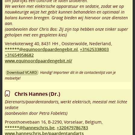
om jaarlijks een controle te laten uitvoeren.
We werken met elektrische apparatuur en sedatie, zodat we op
nauwkeurige wijze het gebit kunnen behandelen en optimaal in
balans kunnen brengen. Graag bieden wij hiervoor onze diensten
aan.
(aanbevolen door Chris Bos: Zij zijn top hebben onze tinker super
geholpen met een gespleten kies)
Venekoterweg 40
,
8431 HH
,
Oosterwolde
,
Nederland,
******@equinoordpaardengebit.nl
,
+31625338003
+31654958682
www.equinoordpaardengebit.nl/
Handig! Importeer dit in de contactenlijst van je
Download VCARD
mobieltje!
Chris Hannes (Dr.)
Dierenarts/paardentandarts, werkt elektrisch, meestal met lichte
sedatie
(aanbevolen door Petra Fobelets)
Proosthoevebaan 16
,
B-2290
,
Vorselaar
,
Belgium,
******@hanneschris.be
,
+320479786783
www.hanneschris.be/paardentandarts