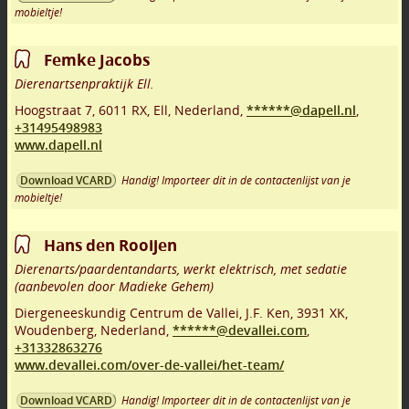
mobieltje!
Femke Jacobs
Dierenartsenpraktijk Ell.
Hoogstraat 7
,
6011 RX
,
Ell
,
Nederland,
******@dapell.nl
,
+31495498983
www.dapell.nl
Handig! Importeer dit in de contactenlijst van je
Download VCARD
mobieltje!
Hans den Rooijen
Dierenarts/paardentandarts, werkt elektrisch, met sedatie
(aanbevolen door Madieke Gehem)
Diergeneeskundig Centrum de Vallei, J.F. Ken
,
3931 XK
,
Woudenberg
,
Nederland,
******@devallei.com
,
+31332863276
www.devallei.com/over-de-vallei/het-team/
Handig! Importeer dit in de contactenlijst van je
Download VCARD