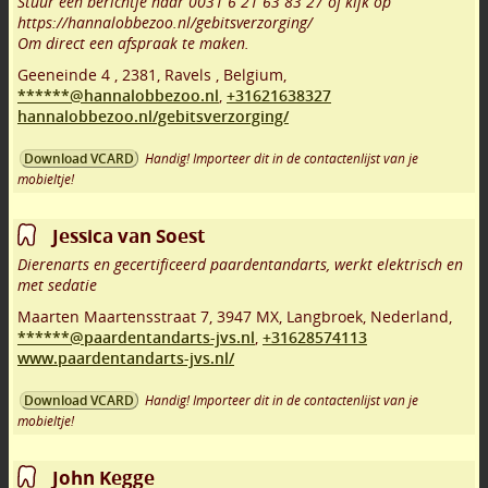
Stuur een berichtje naar 0031 6 21 63 83 27 of kijk op
https://hannalobbezoo.nl/gebitsverzorging/
Om direct een afspraak te maken.
Geeneinde 4
,
2381
,
Ravels
,
Belgium,
******@hannalobbezoo.nl
,
+31621638327
hannalobbezoo.nl/gebitsverzorging/
Handig! Importeer dit in de contactenlijst van je
Download VCARD
mobieltje!
Jessica van Soest
Dierenarts en gecertificeerd paardentandarts, werkt elektrisch en
met sedatie
Maarten Maartensstraat 7
,
3947 MX
,
Langbroek
,
Nederland,
******@paardentandarts-jvs.nl
,
+31628574113
www.paardentandarts-jvs.nl/
Handig! Importeer dit in de contactenlijst van je
Download VCARD
mobieltje!
John Kegge