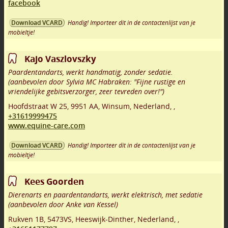
facebook
Handig! Importeer dit in de contactenlijst van je
Download VCARD
mobieltje!
Kajo Vaszlovszky
Paardentandarts, werkt handmatig, zonder sedatie.
(aanbevolen door Sylvia MC Habraken: "Fijne rustige en
vriendelijke gebitsverzorger, zeer tevreden over!")
Hoofdstraat W 25
,
9951 AA
,
Winsum
,
Nederland,
,
+31619999475
www.equine-care.com
Handig! Importeer dit in de contactenlijst van je
Download VCARD
mobieltje!
Kees Goorden
Dierenarts en paardentandarts, werkt elektrisch, met sedatie
(aanbevolen door Anke van Kessel)
Rukven 1B
,
5473VS
,
Heeswijk-Dinther
,
Nederland,
,