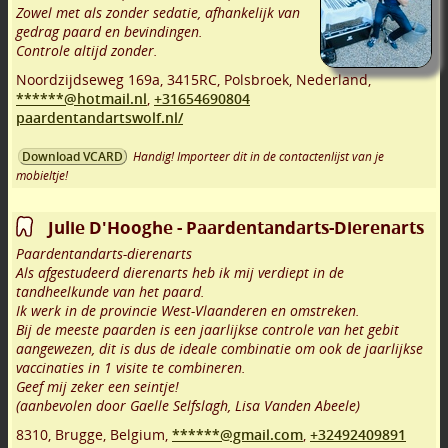
Zowel met als zonder sedatie, afhankelijk van
gedrag paard en bevindingen.
Controle altijd zonder.
Noordzijdseweg 169a
,
3415RC
,
Polsbroek
,
Nederland,
******@hotmail.nl
,
+31654690804
paardentandartswolf.nl/
Handig! Importeer dit in de contactenlijst van je
Download VCARD
mobieltje!
Julie D'Hooghe - Paardentandarts-Dierenarts
Paardentandarts-dierenarts
Als afgestudeerd dierenarts heb ik mij verdiept in de
tandheelkunde van het paard.
Ik werk in de provincie West-Vlaanderen en omstreken.
Bij de meeste paarden is een jaarlijkse controle van het gebit
aangewezen, dit is dus de ideale combinatie om ook de jaarlijkse
vaccinaties in 1 visite te combineren.
Geef mij zeker een seintje!
(aanbevolen door Gaelle Selfslagh, Lisa Vanden Abeele)
8310
,
Brugge
,
Belgium,
******@gmail.com
,
+32492409891