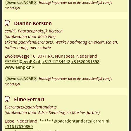
Handig! Importeer dit in de contactenlijst van je
Download VCARD
mobieltje!
Dianne Kersten
eenPK, Paardenpraktijk Kersten.
(aanbevolen door Mich Elle)
Erkend paardendierenarts. Werkt handmatig en elektrisch en,
indien nodig, met sedatie.
Zwolsewegje 16
,
8071 RX
,
Nunspeet
,
Nederland,
******@eenPK.nl
,
+31341254442
+31620981598
www.eenpk.nl/
Handig! Importeer dit in de contactenlijst van je
Download VCARD
mobieltje!
Eline Ferrari
Dierenarts/paardentandarts
(aanbevolen door Adrie Siebeling en Marlies Jacobs)
Lisse
,
Nederland,
******@paardentandartsFerrari.nl
,
+31617630859