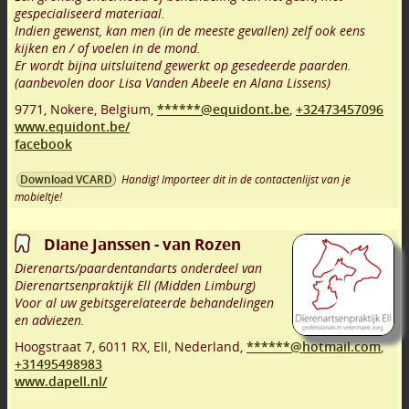
gespecialiseerd materiaal.
Indien gewenst, kan men (in de meeste gevallen) zelf ook eens
kijken en / of voelen in de mond.
Er wordt bijna uitsluitend gewerkt op gesedeerde paarden.
(aanbevolen door Lisa Vanden Abeele en Alana Lissens)
9771
,
Nokere
,
Belgium,
******@equidont.be
,
+32473457096
www.equidont.be/
facebook
Handig! Importeer dit in de contactenlijst van je
Download VCARD
mobieltje!
Diane Janssen - van Rozen
Dierenarts/paardentandarts onderdeel van
Dierenartsenpraktijk Ell (Midden Limburg)
Voor al uw gebitsgerelateerde behandelingen
en adviezen.
Hoogstraat 7
,
6011 RX
,
Ell
,
Nederland,
******@hotmail.com
,
+31495498983
www.dapell.nl/