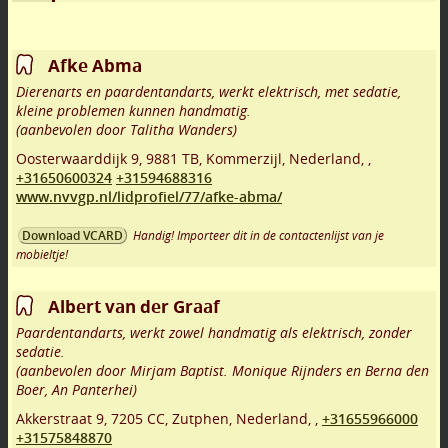
Afke Abma
Dierenarts en paardentandarts, werkt elektrisch, met sedatie,
kleine problemen kunnen handmatig.
(aanbevolen door Talitha Wanders)
Oosterwaarddijk 9
,
9881 TB
,
Kommerzijl
,
Nederland,
,
+31650600324
+31594688316
www.nvvgp.nl/lidprofiel/77/afke-abma/
Handig! Importeer dit in de contactenlijst van je
Download VCARD
mobieltje!
Albert van der Graaf
Paardentandarts, werkt zowel handmatig als elektrisch, zonder
sedatie.
(aanbevolen door Mirjam Baptist. Monique Rijnders en Berna den
Boer, An Panterhei)
Akkerstraat 9
,
7205 CC
,
Zutphen
,
Nederland,
,
+31655966000
+31575848870