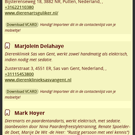
Bijsterenseweg 18
,
3882 NR
,
Putten
,
Nederland,
,
+31622110380
www.dierenartsguliker.nl/
Handig! Importeer dit in de contactenlijst van je
Download VCARD
mobieltje!
Marjolein Delahaye
Dierenkliniek Sas van Gent, werkt zowel handmatig als elektrisch,
indien nodig met sedatie.
Zusterstraat 3
,
4551 ER
,
Sas van Gent
,
Nederland,
,
+31115453800
www.dierenklinieksasvangent.nl
Handig! Importeer dit in de contactenlijst van je
Download VCARD
mobieltje!
Mark Hoyer
Dierenarts en paardentandarts, werkt elektrisch, met sedatie.
(aanbevolen door Nina Paardenfreestyletraining, Renate Spoelder-
de Doet, Marije De Wit -de Heer: "Rustig persoon met veel kennis")