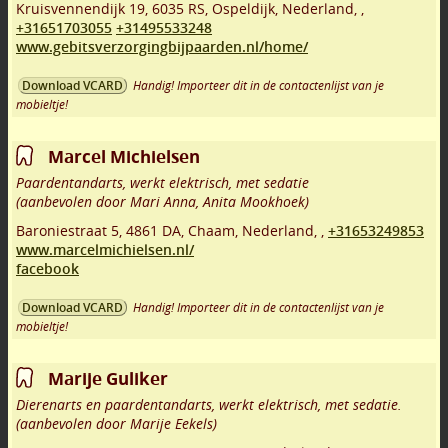
Kruisvennendijk 19
,
6035 RS
,
Ospeldijk
,
Nederland,
,
+31651703055
+31495533248
www.gebitsverzorgingbijpaarden.nl/home/
Handig! Importeer dit in de contactenlijst van je
Download VCARD
mobieltje!
Marcel Michielsen
Paardentandarts, werkt elektrisch, met sedatie
(aanbevolen door Mari Anna, Anita Mookhoek)
Baroniestraat 5
,
4861 DA
,
Chaam
,
Nederland,
,
+31653249853
www.marcelmichielsen.nl/
facebook
Handig! Importeer dit in de contactenlijst van je
Download VCARD
mobieltje!
Marije Guliker
Dierenarts en paardentandarts, werkt elektrisch, met sedatie.
(aanbevolen door Marije Eekels)