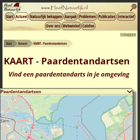
Start
Actueel
Natuurlijk bekappen
Aanpak
Problemen
Publicaties
Interactief
Over ons
Webwinkel
Colofon
Inloggen
Start
Actueel
KAART - Paardentandartsen
KAART - Paardentandartsen
Vind een paardentandarts in je omgeving