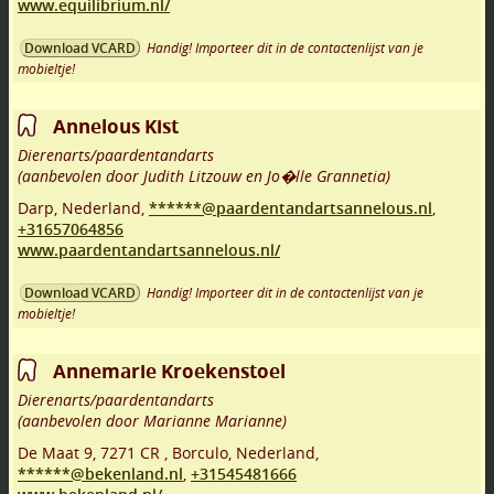
www.equilibrium.nl/
Handig! Importeer dit in de contactenlijst van je
Download VCARD
mobieltje!
Annelous Kist
Dierenarts/paardentandarts
(aanbevolen door Judith Litzouw en Jo�lle Grannetia)
Darp
,
Nederland,
******@paardentandartsannelous.nl
,
+31657064856
www.paardentandartsannelous.nl/
Handig! Importeer dit in de contactenlijst van je
Download VCARD
mobieltje!
Annemarie Kroekenstoel
Dierenarts/paardentandarts
(aanbevolen door Marianne Marianne)
De Maat 9
,
7271 CR
,
Borculo
,
Nederland,
******@bekenland.nl
,
+31545481666