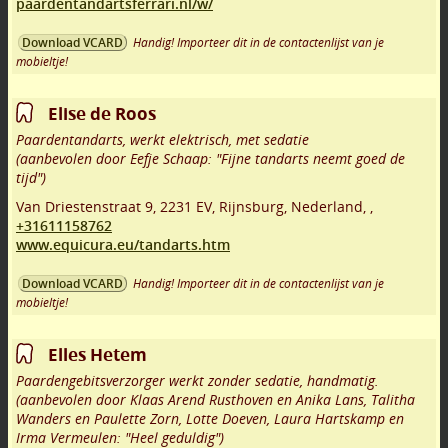
paardentandartsferrari.nl/w/
Handig! Importeer dit in de contactenlijst van je
Download VCARD
mobieltje!
Elise de Roos
Paardentandarts, werkt elektrisch, met sedatie
(aanbevolen door Eefje Schaap: "Fijne tandarts neemt goed de
tijd")
Van Driestenstraat 9
,
2231 EV
,
Rijnsburg
,
Nederland,
,
+31611158762
www.equicura.eu/tandarts.htm
Handig! Importeer dit in de contactenlijst van je
Download VCARD
mobieltje!
Elles Hetem
Paardengebitsverzorger werkt zonder sedatie, handmatig.
(aanbevolen door Klaas Arend Rusthoven en Anika Lans, Talitha
Wanders en Paulette Zorn, Lotte Doeven, Laura Hartskamp en
Irma Vermeulen: "Heel geduldig")