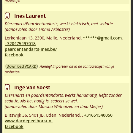
mobieltje!
Ines Laurent
Dierenarts/Paardentandarts, werkt elektrisch, met sedatie
(aanbevolen door Emma Arblaster)
Lorkenlaan 13
,
2390
,
Malle
,
Nederland,
******@gmail.com
,
+320475497018
paardentandarts-ines.be/
facebook
Handig! Importeer dit in de contactenlijst van je
Download VCARD
mobieltje!
Inge van Soest
Dierenarts en paardentandarts, werkt handmatig, liefst zonder
sedatie. Als het nodig is, sedeert ze wel.
(aanbevolen door Marsha Wijlhuizen en Ilma Meijer)
Blitswijk 36
,
5401 JB
,
Uden
,
Nederland,
,
+31651540050
www.dacdepeelhorst.nl
facebook