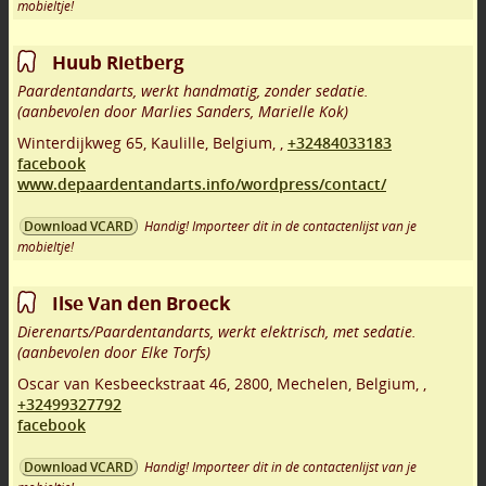
mobieltje!
Huub Rietberg
Paardentandarts, werkt handmatig, zonder sedatie.
(aanbevolen door Marlies Sanders, Marielle Kok)
Winterdijkweg 65
,
Kaulille
,
Belgium,
,
+32484033183
facebook
www.depaardentandarts.info/wordpress/contact/
Handig! Importeer dit in de contactenlijst van je
Download VCARD
mobieltje!
Ilse Van den Broeck
Dierenarts/Paardentandarts, werkt elektrisch, met sedatie.
(aanbevolen door Elke Torfs)
Oscar van Kesbeeckstraat 46
,
2800
,
Mechelen
,
Belgium,
,
+32499327792
facebook
Handig! Importeer dit in de contactenlijst van je
Download VCARD