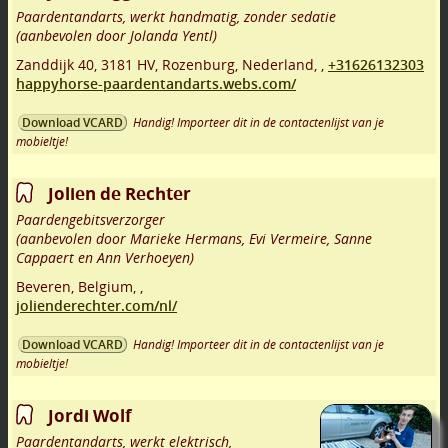
Paardentandarts, werkt handmatig, zonder sedatie
(aanbevolen door Jolanda Yentl)
Zanddijk 40
,
3181 HV
,
Rozenburg
,
Nederland,
,
+31626132303
happyhorse-paardentandarts.webs.com/
Handig! Importeer dit in de contactenlijst van je
Download VCARD
mobieltje!
Jolien de Rechter
Paardengebitsverzorger
(aanbevolen door Marieke Hermans, Evi Vermeire, Sanne
Cappaert en Ann Verhoeyen)
Beveren
,
Belgium,
,
jolienderechter.com/nl/
Handig! Importeer dit in de contactenlijst van je
Download VCARD
mobieltje!
Jordi Wolf
Paardentandarts, werkt elektrisch,