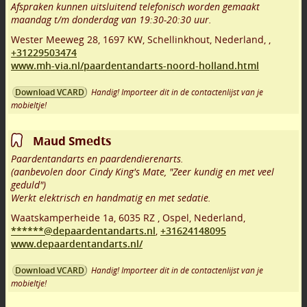
Afspraken kunnen uitsluitend telefonisch worden gemaakt
maandag t/m donderdag van 19:30-20:30 uur.
Wester Meeweg 28
,
1697 KW
,
Schellinkhout
,
Nederland,
,
+31229503474
www.mh-via.nl/paardentandarts-noord-holland.html
Handig! Importeer dit in de contactenlijst van je
Download VCARD
mobieltje!
Maud Smedts
Paardentandarts en paardendierenarts.
(aanbevolen door Cindy King's Mate, "Zeer kundig en met veel
geduld")
Werkt elektrisch en handmatig en met sedatie.
Waatskamperheide 1a
,
6035 RZ
,
Ospel
,
Nederland,
******@depaardentandarts.nl
,
+31624148095
www.depaardentandarts.nl/
Handig! Importeer dit in de contactenlijst van je
Download VCARD
mobieltje!