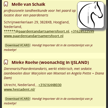
Melle van Schaik
professionele tandheelkunde voor het paard op
locatie door een paardenarts
Schrijnwerkerlaan 29
,
3828XB
,
Hoogland
,
Nederland,
******@paardentandartsamersfoort.nl
,
+31628522599
www.paardentandartsamersfoort.nl
Handig! Importeer dit in de contactenlijst van je
Download VCARD
mobieltje!
Mieke Roelse (woonachtig in IJSLAND)
Dierenarts/Paardentandarts, werkt elektrisch, met sedatie.
(aanbevolen door Marjolein van Woensel en Angela Piette + Diana
Dam)
Utrecht
,
Nederland,
,
+31616448030
www.hestadent.nl/
Handig! Importeer dit in de contactenlijst van je
Download VCARD
mobieltje!