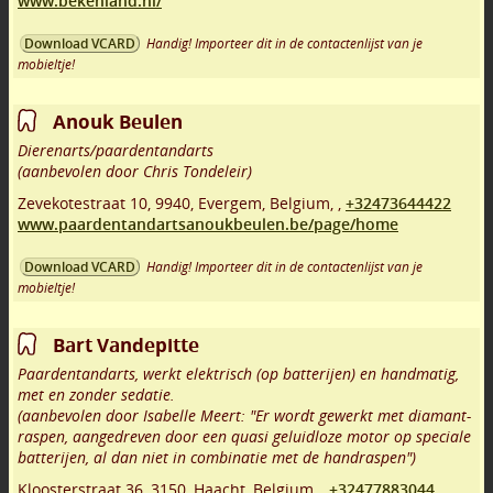
www.bekenland.nl/
Handig! Importeer dit in de contactenlijst van je
Download VCARD
mobieltje!
Anouk Beulen
Dierenarts/paardentandarts
(aanbevolen door Chris Tondeleir)
Zevekotestraat 10
,
9940
,
Evergem
,
Belgium,
,
+32473644422
www.paardentandartsanoukbeulen.be/page/home
Handig! Importeer dit in de contactenlijst van je
Download VCARD
mobieltje!
Bart Vandepitte
Paardentandarts, werkt elektrisch (op batterijen) en handmatig,
met en zonder sedatie.
(aanbevolen door Isabelle Meert: "Er wordt gewerkt met diamant-
raspen, aangedreven door een quasi geluidloze motor op speciale
batterijen, al dan niet in combinatie met de handraspen")
Kloosterstraat 36
,
3150
,
Haacht
,
Belgium,
,
+32477883044