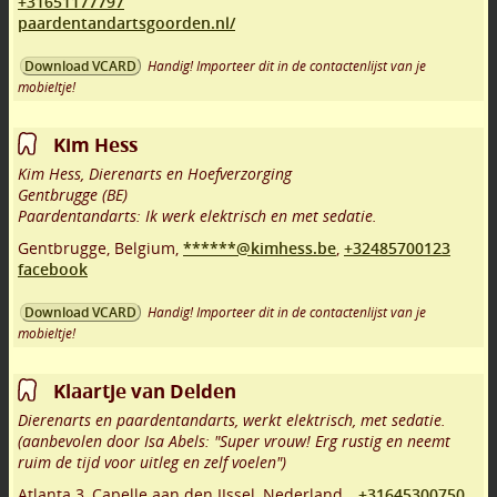
+31651177797
paardentandartsgoorden.nl/
Handig! Importeer dit in de contactenlijst van je
Download VCARD
mobieltje!
Kim Hess
Kim Hess, Dierenarts en Hoefverzorging
Gentbrugge (BE)
Paardentandarts: Ik werk elektrisch en met sedatie.
Gentbrugge
,
Belgium,
******@kimhess.be
,
+32485700123
facebook
Handig! Importeer dit in de contactenlijst van je
Download VCARD
mobieltje!
Klaartje van Delden
Dierenarts en paardentandarts, werkt elektrisch, met sedatie.
(aanbevolen door Isa Abels: "Super vrouw! Erg rustig en neemt
ruim de tijd voor uitleg en zelf voelen")
Atlanta 3
,
Capelle aan den IJssel
,
Nederland,
,
+31645300750