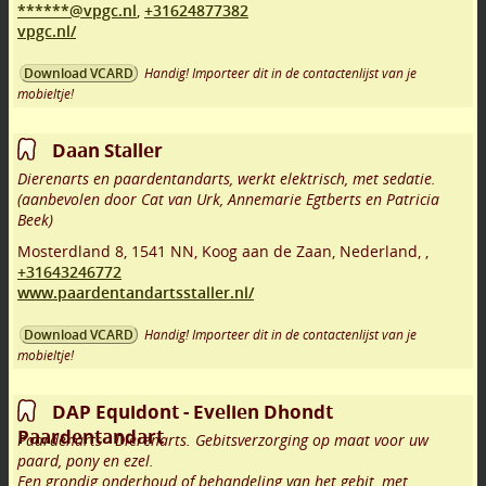
******@vpgc.nl
,
+31624877382
vpgc.nl/
Handig! Importeer dit in de contactenlijst van je
Download VCARD
mobieltje!
Daan Staller
Dierenarts en paardentandarts, werkt elektrisch, met sedatie.
(aanbevolen door Cat van Urk, Annemarie Egtberts en Patricia
Beek)
Mosterdland 8
,
1541 NN
,
Koog aan de Zaan
,
Nederland,
,
+31643246772
www.paardentandartsstaller.nl/
Handig! Importeer dit in de contactenlijst van je
Download VCARD
mobieltje!
DAP Equidont - Evelien Dhondt
Paardentandart
Paardenarts - Dierenarts. Gebitsverzorging op maat voor uw
paard, pony en ezel.
Een grondig onderhoud of behandeling van het gebit, met