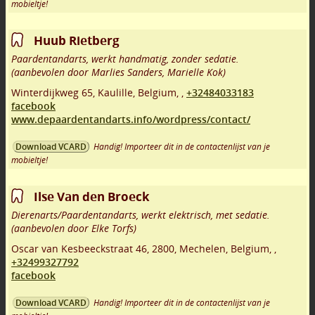
mobieltje!
Huub Rietberg
Paardentandarts, werkt handmatig, zonder sedatie.
(aanbevolen door Marlies Sanders, Marielle Kok)
Winterdijkweg 65
,
Kaulille
,
Belgium,
,
+32484033183
facebook
www.depaardentandarts.info/wordpress/contact/
Handig! Importeer dit in de contactenlijst van je
Download VCARD
mobieltje!
Ilse Van den Broeck
Dierenarts/Paardentandarts, werkt elektrisch, met sedatie.
(aanbevolen door Elke Torfs)
Oscar van Kesbeeckstraat 46
,
2800
,
Mechelen
,
Belgium,
,
+32499327792
facebook
Handig! Importeer dit in de contactenlijst van je
Download VCARD