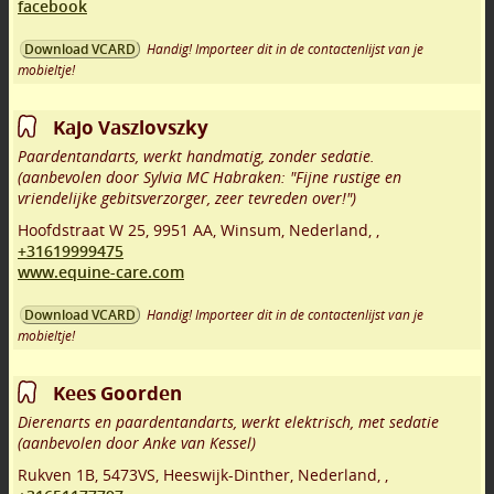
facebook
Handig! Importeer dit in de contactenlijst van je
Download VCARD
mobieltje!
Kajo Vaszlovszky
Paardentandarts, werkt handmatig, zonder sedatie.
(aanbevolen door Sylvia MC Habraken: "Fijne rustige en
vriendelijke gebitsverzorger, zeer tevreden over!")
Hoofdstraat W 25
,
9951 AA
,
Winsum
,
Nederland,
,
+31619999475
www.equine-care.com
Handig! Importeer dit in de contactenlijst van je
Download VCARD
mobieltje!
Kees Goorden
Dierenarts en paardentandarts, werkt elektrisch, met sedatie
(aanbevolen door Anke van Kessel)
Rukven 1B
,
5473VS
,
Heeswijk-Dinther
,
Nederland,
,