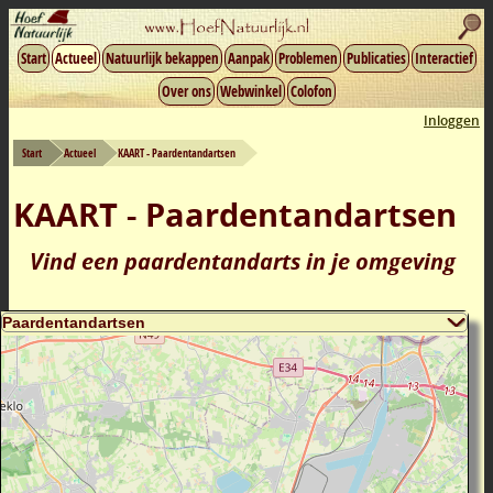
Start
Actueel
Natuurlijk bekappen
Aanpak
Problemen
Publicaties
Interactief
Over ons
Webwinkel
Colofon
Inloggen
Start
Actueel
KAART - Paardentandartsen
KAART - Paardentandartsen
Vind een paardentandarts in je omgeving