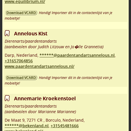
www.equilibrium.nl/
Handig! Importeer dit in de contactenlijst van je
Download VCARD
mobieltje!
Annelous Kist
Dierenarts/paardentandarts
(aanbevolen door Judith Litzouw en Jo�lle Grannetia)
Darp
,
Nederland,
******@paardentandartsannelous.nl
,
+31657064856
www.paardentandartsannelous.nl/
Handig! Importeer dit in de contactenlijst van je
Download VCARD
mobieltje!
Annemarie Kroekenstoel
Dierenarts/paardentandarts
(aanbevolen door Marianne Marianne)
De Maat 9
,
7271 CR
,
Borculo
,
Nederland,
******@bekenland.nl
,
+31545481666