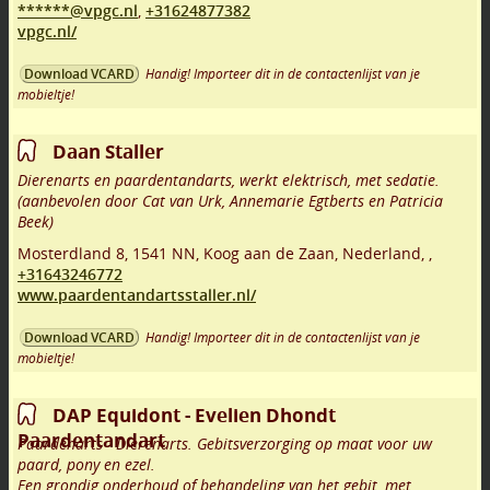
******@vpgc.nl
,
+31624877382
vpgc.nl/
Handig! Importeer dit in de contactenlijst van je
Download VCARD
mobieltje!
Daan Staller
Dierenarts en paardentandarts, werkt elektrisch, met sedatie.
(aanbevolen door Cat van Urk, Annemarie Egtberts en Patricia
Beek)
Mosterdland 8
,
1541 NN
,
Koog aan de Zaan
,
Nederland,
,
+31643246772
www.paardentandartsstaller.nl/
Handig! Importeer dit in de contactenlijst van je
Download VCARD
mobieltje!
DAP Equidont - Evelien Dhondt
Paardentandart
Paardenarts - Dierenarts. Gebitsverzorging op maat voor uw
paard, pony en ezel.
Een grondig onderhoud of behandeling van het gebit, met