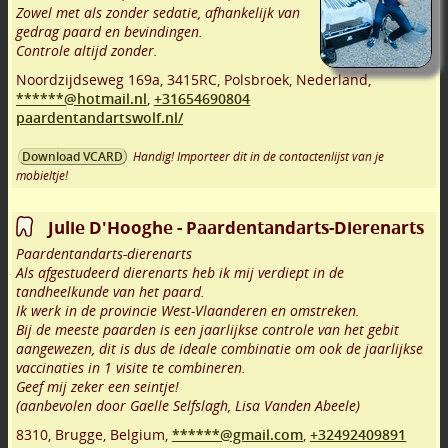
Zowel met als zonder sedatie, afhankelijk van
gedrag paard en bevindingen.
Controle altijd zonder.
Noordzijdseweg 169a
,
3415RC
,
Polsbroek
,
Nederland,
******@hotmail.nl
,
+31654690804
paardentandartswolf.nl/
Handig! Importeer dit in de contactenlijst van je
Download VCARD
mobieltje!
Julie D'Hooghe - Paardentandarts-Dierenarts
Paardentandarts-dierenarts
Als afgestudeerd dierenarts heb ik mij verdiept in de
tandheelkunde van het paard.
Ik werk in de provincie West-Vlaanderen en omstreken.
Bij de meeste paarden is een jaarlijkse controle van het gebit
aangewezen, dit is dus de ideale combinatie om ook de jaarlijkse
vaccinaties in 1 visite te combineren.
Geef mij zeker een seintje!
(aanbevolen door Gaelle Selfslagh, Lisa Vanden Abeele)
8310
,
Brugge
,
Belgium,
******@gmail.com
,
+32492409891