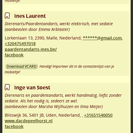
mobieltje!
Ines Laurent
Dierenarts/Paardentandarts, werkt elektrisch, met sedatie
(aanbevolen door Emma Arblaster)
Lorkenlaan 13
,
2390
,
Malle
,
Nederland,
******@gmail.com
,
+320475497018
paardentandarts-ines.be/
facebook
Handig! Importeer dit in de contactenlijst van je
Download VCARD
mobieltje!
Inge van Soest
Dierenarts en paardentandarts, werkt handmatig, liefst zonder
sedatie. Als het nodig is, sedeert ze wel.
(aanbevolen door Marsha Wijlhuizen en Ilma Meijer)
Blitswijk 36
,
5401 JB
,
Uden
,
Nederland,
,
+31651540050
www.dacdepeelhorst.nl
facebook