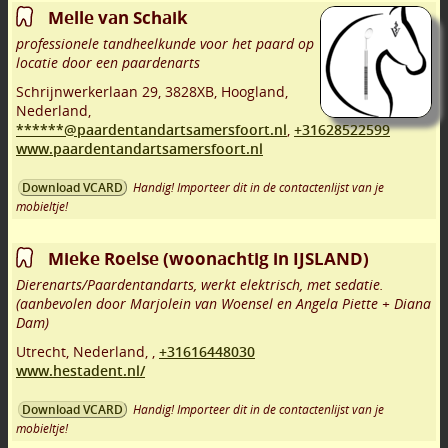
Melle van Schaik
professionele tandheelkunde voor het paard op
locatie door een paardenarts
Schrijnwerkerlaan 29
,
3828XB
,
Hoogland
,
Nederland,
******@paardentandartsamersfoort.nl
,
+31628522599
www.paardentandartsamersfoort.nl
Handig! Importeer dit in de contactenlijst van je
Download VCARD
mobieltje!
Mieke Roelse (woonachtig in IJSLAND)
Dierenarts/Paardentandarts, werkt elektrisch, met sedatie.
(aanbevolen door Marjolein van Woensel en Angela Piette + Diana
Dam)
Utrecht
,
Nederland,
,
+31616448030
www.hestadent.nl/
Handig! Importeer dit in de contactenlijst van je
Download VCARD
mobieltje!