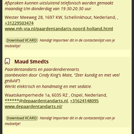
Afspraken kunnen uitsluitend telefonisch worden gemaakt
maandag t/m donderdag van 19:30-20:30 uur.
Wester Meeweg 28
,
1697 KW
,
Schellinkhout
,
Nederland,
,
+31229503474
www.mh-via.nl/paardentandarts-noord-holland.html
Handig! Importeer dit in de contactenlijst van je
Download VCARD
mobieltje!
Maud Smedts
Paardentandarts en paardendierenarts.
(aanbevolen door Cindy King's Mate, "Zeer kundig en met veel
geduld")
Werkt elektrisch en handmatig en met sedatie.
Waatskamperheide 1a
,
6035 RZ
,
Ospel
,
Nederland,
******@depaardentandarts.nl
,
+31624148095
www.depaardentandarts.nl/
Handig! Importeer dit in de contactenlijst van je
Download VCARD
mobieltje!