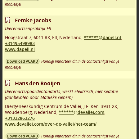
mobieltje!
Femke Jacobs
Dierenartsenpraktijk Ell.
Hoogstraat 7
,
6011 RX
,
Ell
,
Nederland,
******@dapell.nl
,
+31495498983
www.dapell.nl
Handig! Importeer dit in de contactenlijst van je
Download VCARD
mobieltje!
Hans den Rooijen
Dierenarts/paardentandarts, werkt elektrisch, met sedatie
(aanbevolen door Madieke Gehem)
Diergeneeskundig Centrum de Vallei, J.F. Ken
,
3931 XK
,
Woudenberg
,
Nederland,
******@devallei.com
,
+31332863276
www.devallei.com/over-de-vallei/het-team/
Handig! Importeer dit in de contactenlijst van je
Download VCARD