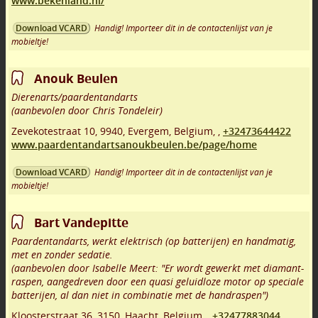
www.bekenland.nl/
Handig! Importeer dit in de contactenlijst van je
Download VCARD
mobieltje!
Anouk Beulen
Dierenarts/paardentandarts
(aanbevolen door Chris Tondeleir)
Zevekotestraat 10
,
9940
,
Evergem
,
Belgium,
,
+32473644422
www.paardentandartsanoukbeulen.be/page/home
Handig! Importeer dit in de contactenlijst van je
Download VCARD
mobieltje!
Bart Vandepitte
Paardentandarts, werkt elektrisch (op batterijen) en handmatig,
met en zonder sedatie.
(aanbevolen door Isabelle Meert: "Er wordt gewerkt met diamant-
raspen, aangedreven door een quasi geluidloze motor op speciale
batterijen, al dan niet in combinatie met de handraspen")
Kloosterstraat 36
,
3150
,
Haacht
,
Belgium,
,
+32477883044