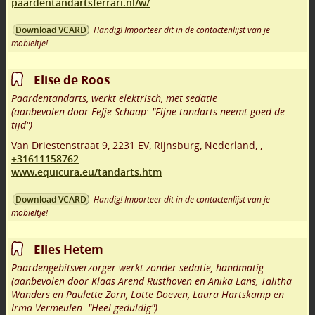
paardentandartsferrari.nl/w/
Handig! Importeer dit in de contactenlijst van je
Download VCARD
mobieltje!
Elise de Roos
Paardentandarts, werkt elektrisch, met sedatie
(aanbevolen door Eefje Schaap: "Fijne tandarts neemt goed de
tijd")
Van Driestenstraat 9
,
2231 EV
,
Rijnsburg
,
Nederland,
,
+31611158762
www.equicura.eu/tandarts.htm
Handig! Importeer dit in de contactenlijst van je
Download VCARD
mobieltje!
Elles Hetem
Paardengebitsverzorger werkt zonder sedatie, handmatig.
(aanbevolen door Klaas Arend Rusthoven en Anika Lans, Talitha
Wanders en Paulette Zorn, Lotte Doeven, Laura Hartskamp en
Irma Vermeulen: "Heel geduldig")