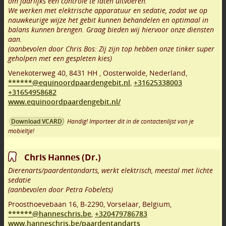
om jaarlijks een controle te laten uitvoeren.
We werken met elektrische apparatuur en sedatie, zodat we op
nauwkeurige wijze het gebit kunnen behandelen en optimaal in
balans kunnen brengen. Graag bieden wij hiervoor onze diensten
aan.
(aanbevolen door Chris Bos: Zij zijn top hebben onze tinker super
geholpen met een gespleten kies)
Venekoterweg 40
,
8431 HH
,
Oosterwolde
,
Nederland,
******@equinoordpaardengebit.nl
,
+31625338003
+31654958682
www.equinoordpaardengebit.nl/
Handig! Importeer dit in de contactenlijst van je
Download VCARD
mobieltje!
Chris Hannes (Dr.)
Dierenarts/paardentandarts, werkt elektrisch, meestal met lichte
sedatie
(aanbevolen door Petra Fobelets)
Proosthoevebaan 16
,
B-2290
,
Vorselaar
,
Belgium,
******@hanneschris.be
,
+320479786783
www.hanneschris.be/paardentandarts