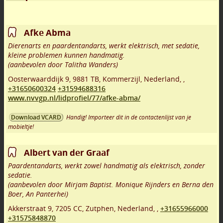
Afke Abma
Dierenarts en paardentandarts, werkt elektrisch, met sedatie,
kleine problemen kunnen handmatig.
(aanbevolen door Talitha Wanders)
Oosterwaarddijk 9
,
9881 TB
,
Kommerzijl
,
Nederland,
,
+31650600324
+31594688316
www.nvvgp.nl/lidprofiel/77/afke-abma/
Handig! Importeer dit in de contactenlijst van je
Download VCARD
mobieltje!
Albert van der Graaf
Paardentandarts, werkt zowel handmatig als elektrisch, zonder
sedatie.
(aanbevolen door Mirjam Baptist. Monique Rijnders en Berna den
Boer, An Panterhei)
Akkerstraat 9
,
7205 CC
,
Zutphen
,
Nederland,
,
+31655966000
+31575848870