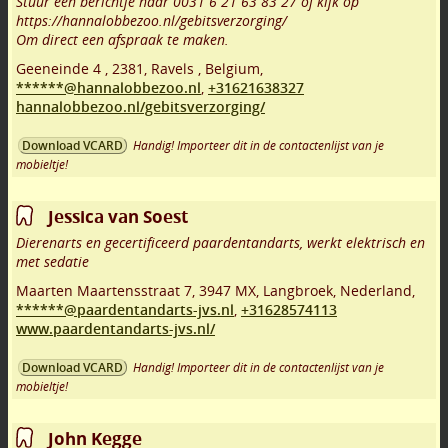
Stuur een berichtje naar 0031 6 21 63 83 27 of kijk op
https://hannalobbezoo.nl/gebitsverzorging/
Om direct een afspraak te maken.
Geeneinde 4
,
2381
,
Ravels
,
Belgium,
******@hannalobbezoo.nl
,
+31621638327
hannalobbezoo.nl/gebitsverzorging/
Handig! Importeer dit in de contactenlijst van je
Download VCARD
mobieltje!
Jessica van Soest
Dierenarts en gecertificeerd paardentandarts, werkt elektrisch en
met sedatie
Maarten Maartensstraat 7
,
3947 MX
,
Langbroek
,
Nederland,
******@paardentandarts-jvs.nl
,
+31628574113
www.paardentandarts-jvs.nl/
Handig! Importeer dit in de contactenlijst van je
Download VCARD
mobieltje!
John Kegge