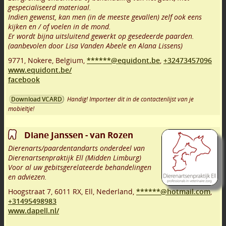
gespecialiseerd materiaal.
Indien gewenst, kan men (in de meeste gevallen) zelf ook eens
kijken en / of voelen in de mond.
Er wordt bijna uitsluitend gewerkt op gesedeerde paarden.
(aanbevolen door Lisa Vanden Abeele en Alana Lissens)
9771
,
Nokere
,
Belgium,
******@equidont.be
,
+32473457096
www.equidont.be/
facebook
Handig! Importeer dit in de contactenlijst van je
Download VCARD
mobieltje!
Diane Janssen - van Rozen
Dierenarts/paardentandarts onderdeel van
Dierenartsenpraktijk Ell (Midden Limburg)
Voor al uw gebitsgerelateerde behandelingen
en adviezen.
Hoogstraat 7
,
6011 RX
,
Ell
,
Nederland,
******@hotmail.com
,
+31495498983
www.dapell.nl/