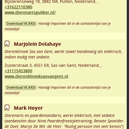
Bijsterenseweg 18
,
3882 NR
,
Putten
,
Nederland,
,
+31622110380
www.dierenartsguliker.nl/
Handig! Importeer dit in de contactenlijst van je
Download VCARD
mobieltje!
Marjolein Delahaye
Dierenkliniek Sas van Gent, werkt zowel handmatig als elektrisch,
indien nodig met sedatie.
Zusterstraat 3
,
4551 ER
,
Sas van Gent
,
Nederland,
,
+31115453800
www.dierenklinieksasvangent.nl
Handig! Importeer dit in de contactenlijst van je
Download VCARD
mobieltje!
Mark Hoyer
Dierenarts en paardentandarts, werkt elektrisch, met sedatie.
(aanbevolen door Nina Paardenfreestyletraining, Renate Spoelder-
de Doet, Marije De Wit -de Heer: "Rustig persoon met veel kennis")