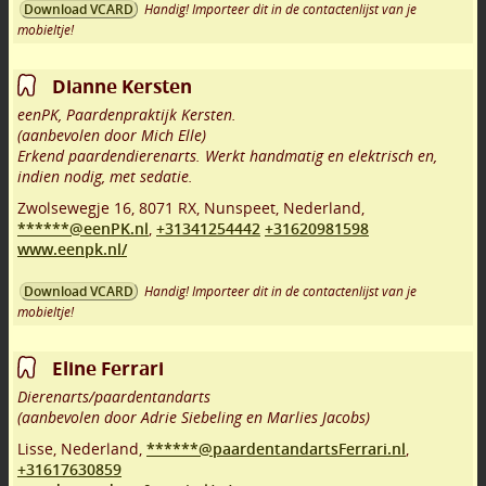
Handig! Importeer dit in de contactenlijst van je
Download VCARD
mobieltje!
Dianne Kersten
eenPK, Paardenpraktijk Kersten.
(aanbevolen door Mich Elle)
Erkend paardendierenarts. Werkt handmatig en elektrisch en,
indien nodig, met sedatie.
Zwolsewegje 16
,
8071 RX
,
Nunspeet
,
Nederland,
******@eenPK.nl
,
+31341254442
+31620981598
www.eenpk.nl/
Handig! Importeer dit in de contactenlijst van je
Download VCARD
mobieltje!
Eline Ferrari
Dierenarts/paardentandarts
(aanbevolen door Adrie Siebeling en Marlies Jacobs)
Lisse
,
Nederland,
******@paardentandartsFerrari.nl
,
+31617630859