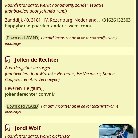
Paardentandarts, werkt handmatig, zonder sedatie
(aanbevolen door Jolanda Yentl)
Zanddijk 40
,
3181 HV
,
Rozenburg
,
Nederland,
,
+31626132303
happyhorse-paardentandarts.webs.com/
Handig! Importeer dit in de contactenlijst van je
Download VCARD
mobieltje!
Jolien de Rechter
Paardengebitsverzorger
(aanbevolen door Marieke Hermans, Evi Vermeire, Sanne
Cappaert en Ann Verhoeyen)
Beveren
,
Belgium,
,
jolienderechter.com/nl/
Handig! Importeer dit in de contactenlijst van je
Download VCARD
mobieltje!
Jordi Wolf
Paardentandarts, werkt elektrisch,