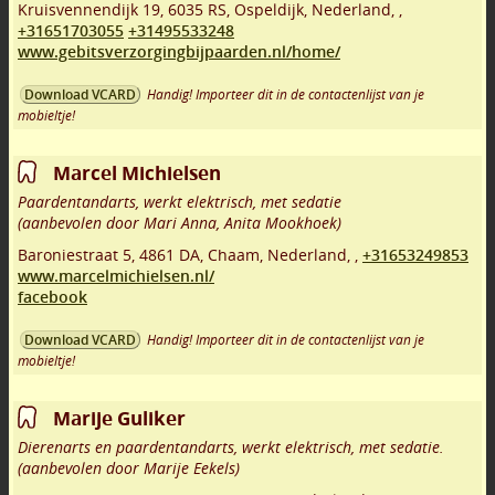
Kruisvennendijk 19
,
6035 RS
,
Ospeldijk
,
Nederland,
,
+31651703055
+31495533248
www.gebitsverzorgingbijpaarden.nl/home/
Handig! Importeer dit in de contactenlijst van je
Download VCARD
mobieltje!
Marcel Michielsen
Paardentandarts, werkt elektrisch, met sedatie
(aanbevolen door Mari Anna, Anita Mookhoek)
Baroniestraat 5
,
4861 DA
,
Chaam
,
Nederland,
,
+31653249853
www.marcelmichielsen.nl/
facebook
Handig! Importeer dit in de contactenlijst van je
Download VCARD
mobieltje!
Marije Guliker
Dierenarts en paardentandarts, werkt elektrisch, met sedatie.
(aanbevolen door Marije Eekels)