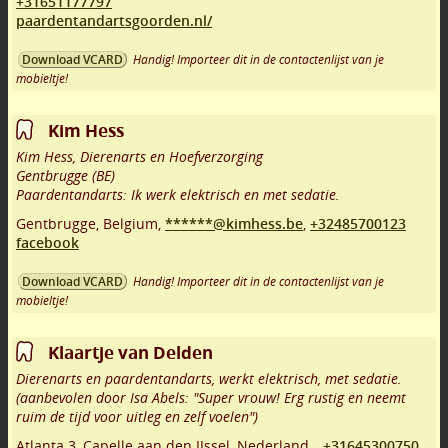
+31651177797
paardentandartsgoorden.nl/
Handig! Importeer dit in de contactenlijst van je
Download VCARD
mobieltje!
Kim Hess
Kim Hess, Dierenarts en Hoefverzorging
Gentbrugge (BE)
Paardentandarts: Ik werk elektrisch en met sedatie.
Gentbrugge
,
Belgium,
******@kimhess.be
,
+32485700123
facebook
Handig! Importeer dit in de contactenlijst van je
Download VCARD
mobieltje!
Klaartje van Delden
Dierenarts en paardentandarts, werkt elektrisch, met sedatie.
(aanbevolen door Isa Abels: "Super vrouw! Erg rustig en neemt
ruim de tijd voor uitleg en zelf voelen")
Atlanta 3
,
Capelle aan den IJssel
,
Nederland,
,
+31645300750