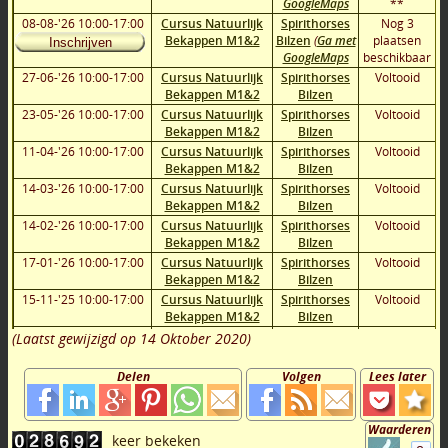
GoogleMaps
**
08-08-'26 10:00-17:00
Cursus Natuurlijk
Spirithorses
Nog 3
Bekappen M1&2
Bilzen
(
Ga met
plaatsen
Inschrijven
GoogleMaps
beschikbaar
27-06-'26 10:00-17:00
Cursus Natuurlijk
Spirithorses
Voltooid
Bekappen M1&2
Bilzen
23-05-'26 10:00-17:00
Cursus Natuurlijk
Spirithorses
Voltooid
Bekappen M1&2
Bilzen
11-04-'26 10:00-17:00
Cursus Natuurlijk
Spirithorses
Voltooid
Bekappen M1&2
Bilzen
14-03-'26 10:00-17:00
Cursus Natuurlijk
Spirithorses
Voltooid
Bekappen M1&2
Bilzen
14-02-'26 10:00-17:00
Cursus Natuurlijk
Spirithorses
Voltooid
Bekappen M1&2
Bilzen
17-01-'26 10:00-17:00
Cursus Natuurlijk
Spirithorses
Voltooid
Bekappen M1&2
Bilzen
15-11-'25 10:00-17:00
Cursus Natuurlijk
Spirithorses
Voltooid
Bekappen M1&2
Bilzen
11-10-'25 10:00-17:00
Cursus Natuurlijk
Spirithorses
Voltooid
(Laatst gewijzigd op
14 Oktober 2020
)
Bekappen M1&2
Bilzen
27-09-'25 10:00-17:00
Cursus Natuurlijk
Spirithorses
Voltooid
Delen
Volgen
Lees later
Bekappen M1&2
Bilzen
23-08-'25 10:00-17:00
Cursus Natuurlijk
Spirithorses
Voltooid
Bekappen M1&2
Bilzen
Waarderen
26-07-'25 10:00-17:00
Cursus Natuurlijk
Spirithorses
Voltooid