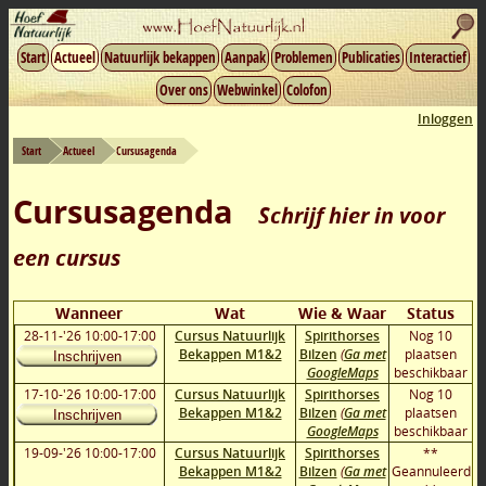
Start
Actueel
Natuurlijk bekappen
Aanpak
Problemen
Publicaties
Interactief
Over ons
Webwinkel
Colofon
Inloggen
Start
Actueel
Cursusagenda
Cursusagenda
Schrijf hier in voor
een cursus
Wanneer
Wat
Wie & Waar
Status
28-11-'26 10:00-17:00
Cursus Natuurlijk
Spirithorses
Nog 10
Bekappen M1&2
Bilzen
(
Ga met
plaatsen
Inschrijven
GoogleMaps
beschikbaar
17-10-'26 10:00-17:00
Cursus Natuurlijk
Spirithorses
Nog 10
Bekappen M1&2
Bilzen
(
Ga met
plaatsen
Inschrijven
GoogleMaps
beschikbaar
19-09-'26 10:00-17:00
Cursus Natuurlijk
Spirithorses
**
Bekappen M1&2
Bilzen
(
Ga met
Geannuleerd