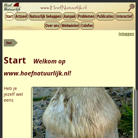
Start
Actueel
Natuurlijk bekappen
Aanpak
Problemen
Publicaties
Interactief
Over ons
Webwinkel
Colofon
Inloggen
Start
Start
Welkom op
www.hoefnatuurlijk.nl!
Heb je
jezelf wel
eens